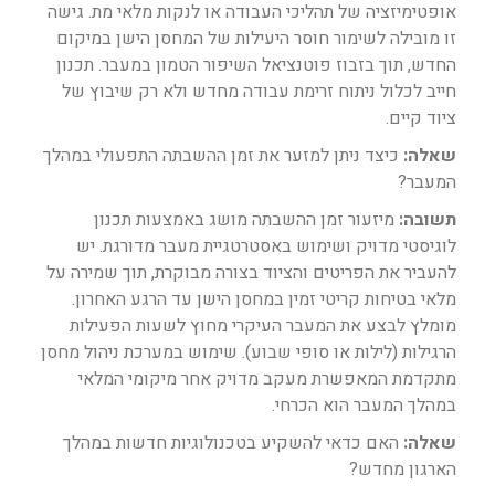
אופטימיזציה של תהליכי העבודה או לנקות מלאי מת. גישה
זו מובילה לשימור חוסר היעילות של המחסן הישן במיקום
החדש, תוך בזבוז פוטנציאל השיפור הטמון במעבר. תכנון
חייב לכלול ניתוח זרימת עבודה מחדש ולא רק שיבוץ של
ציוד קיים.
שאלה:
כיצד ניתן למזער את זמן ההשבתה התפעולי במהלך
המעבר?
תשובה:
מיזעור זמן ההשבתה מושג באמצעות תכנון
לוגיסטי מדויק ושימוש באסטרטגיית מעבר מדורגת. יש
להעביר את הפריטים והציוד בצורה מבוקרת, תוך שמירה על
מלאי בטיחות קריטי זמין במחסן הישן עד הרגע האחרון.
מומלץ לבצע את המעבר העיקרי מחוץ לשעות הפעילות
הרגילות (לילות או סופי שבוע). שימוש במערכת ניהול מחסן
מתקדמת המאפשרת מעקב מדויק אחר מיקומי המלאי
במהלך המעבר הוא הכרחי.
שאלה:
האם כדאי להשקיע בטכנולוגיות חדשות במהלך
הארגון מחדש?