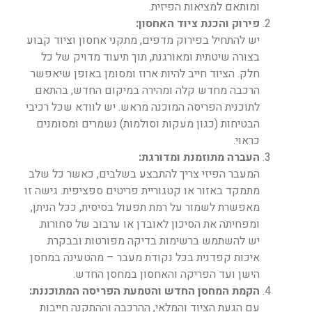
ומותאם למציאות הפיזית.
פירוק והכנת ציוד האחסון:
יש להתחיל בפירוק מדפים, מתקני אחסון וציוד קבוע
בצורה שיטתית ומאורגנת, תוך תיעוד מדויק של כל
חלק. הציוד חייב להיות ארוז ומסומן באופן שיאפשר
הרכבה מחדש קלה ומהירה במיקום החדש, בהתאם
לתוכנית הפריסה המוכנה מראש. יש לוודא שכל רכיבי
הבטיחות (כגון מעקות וסולמות) נשמרים ומסומנים
כראוי.
העברה מתוזמנת ומדורגת:
המעבר הפיזי צריך להתבצע בשלבים, כאשר כל שלב
מתמקד באזור או קטגוריית פריטים ספציפית. גישה זו
מאפשרת לשמור על רמת תפעול בסיסית, ככל הניתן,
ומפחיתה את הסיכון לאובדן או ערבוב של סחורות.
יש להשתמש ברשימות בדיקה מפורטות ובבקרת
איכות קפדנית בכל נקודת מעבר – מהטעינה במחסן
הישן ועד הפריקה והאחסון במחסן החדש.
הקמת המחסן החדש והטמעת הפריסה המתוכננת:
עם הגעת הציוד והמלאי, ההרכבה וההתקנה חייבות