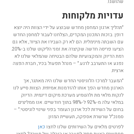
שהושגו.
עדויות מלקוחות
"תהליך ארגון המחסן מחדש שבוצע על ידי הצוות היה יוצא
דופן. בזכות התכנון המקדים, הצלחנו לעבור למחסן החדש
עם השבתה מינימלית. הם לא רק העבירו את הציוד, אלא גם
הציעו פריסה חדשה שקיצרה את זמני הליקוט שלנו ב-20%.
רמת הדיוק והמקצועיות שלהם הבטיחה שהמלאי שלנו לא
נפגע או התערבב לרגע." – מנהל תפעול בכיר, חברת הפצה
ארצית.
"המעבר למרכז הלוגיסטי החדש שלנו היה מאתגר, אך
הארגון מחדש הפך אותו להזדמנות אמיתית. הצוות סייע לנו
לנקות מלאי מת ולהטמיע מערכת מיקום דינמית. הדיוק
במלאי עלה מ-92% ל-98% בתוך חודשיים. אנו ממליצים
בחום על השירות לכל ארגון העומד בפני שינוי לוגיסטי." –
סמנכ"ל שרשרת אספקה, תעשיית המזון.
לפרטים מלאים על השירותים שלנו לחצו
כאן