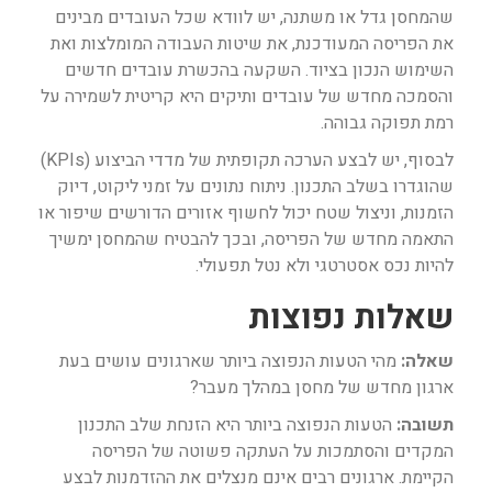
שהמחסן גדל או משתנה, יש לוודא שכל העובדים מבינים
את הפריסה המעודכנת, את שיטות העבודה המומלצות ואת
השימוש הנכון בציוד. השקעה בהכשרת עובדים חדשים
והסמכה מחדש של עובדים ותיקים היא קריטית לשמירה על
רמת תפוקה גבוהה.
לבסוף, יש לבצע הערכה תקופתית של מדדי הביצוע (KPIs)
שהוגדרו בשלב התכנון. ניתוח נתונים על זמני ליקוט, דיוק
הזמנות, וניצול שטח יכול לחשוף אזורים הדורשים שיפור או
התאמה מחדש של הפריסה, ובכך להבטיח שהמחסן ימשיך
להיות נכס אסטרטגי ולא נטל תפעולי.
שאלות נפוצות
שאלה:
מהי הטעות הנפוצה ביותר שארגונים עושים בעת
ארגון מחדש של מחסן במהלך מעבר?
תשובה:
הטעות הנפוצה ביותר היא הזנחת שלב התכנון
המקדים והסתמכות על העתקה פשוטה של הפריסה
הקיימת. ארגונים רבים אינם מנצלים את ההזדמנות לבצע