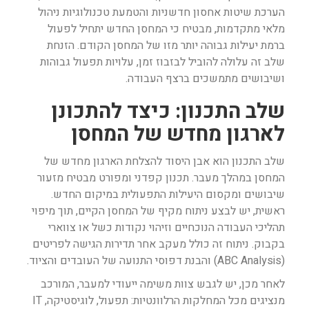
הערכת שיטות אחסון חדשניות והטמעת טכנולוגיות ניהול
מלאי מתקדמות, מבטיח כי המחסן החדש יתחיל לפעול
ברמת יעילות גבוהה יותר מזו של המחסן הקודם. הזנחת
שלב זה עלולה להוביל לבזבוז זמן, עלויות תפעול גבוהות
ושיבושים מתמשכים ברצף העבודה.
שלב התכנון: כיצד להתכונן
לארגון מחדש של המחסן
שלב התכנון הוא אבן היסוד להצלחת הארגון מחדש של
המחסן במהלך מעבר. תכנון קפדני ומפורט מבטיח מזעור
שיבושים ומקסום היעילות התפעולית במיקום החדש.
ראשית, יש לבצע ניתוח מקיף של המחסן הקיים, תוך מיפוי
תהליכי העבודה הנוכחיים וזיהוי נקודות כשל או צווארי
בקבוק. ניתוח זה כולל מעקב אחר תדירות הגישה לפריטים
(ABC Analysis) והבנת דפוסי התנועה של העובדים והציוד.
לאחר מכן, יש לגבש צוות משימה ייעודי למעבר, המורכב
מנציגים מכל המחלקות הרלוונטיות: תפעול, לוגיסטיקה, IT