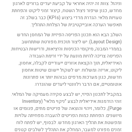
וניהול. צוות זה יהיה אחראי על קביעת יעדים ברורים לארגון
מחדש, כגון שיפור ניצול השטח, קיצור זמני ליקוט והפחתת
טעויות מלאי. הגדרת מדדי ביצוע (KPIs) כבר בשלב זה
תאפשר הערכה אובייקטיבית של הצלחת התהליך.
השלב הבא הוא תכנון הפריסה הפיזית של המחסן החדש
(Layout Design). יש ליצור תוכנית מפורטת שתתחשב
בממדי המבנה, מיקומי הכניסות והיציאות, ודרישות הבטיחות.
הפריסה צריכה להיות מונעת על ידי זרימת העבודה
האידיאלית, תוך הקצאת אזורים ייעודיים לקבלה, אחסון,
ליקוט, אריזה ומשלוח. יש לשקול יישום שיטות אחסון
חדשות, כגון מערכות מדפים גבוהות יותר או פתרונות
אוטומטיים, אם הדבר רלוונטי ליעדים שהוגדרו.
במקביל לתכנון הפיזי, יש לבצע סקירה מעמיקה של המלאי.
זוהי הזדמנות אידיאלית לבצע "ניקוי מלאי" (Inventory
Purge), כלומר, זיהוי והוצאה של פריטים מתים, פגומים או
מיושנים. הפחתת כמות הפריטים להעברה מפחיתה עלויות
ומפשטת את תהליך הארגון מחדש. לבסוף, יש לפתח לוח
זמנים מפורט למעבר, המחלק את התהליך לשלבים קטנים