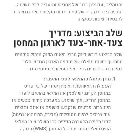
ומנוהלים, עם ציון ברור של אחריות ומועדים לכל משימה.
תוכנית גיבוי למקרה של עיכובים או תקלות היא הכרחית כדי
להבטיח רציפות עסקית.
שלב הביצוע: מדריך
צעד-אחר-צעד לארגון המחסן
שלב הביצוע דורש דיוק מרבי, תיאום הדוק וניהול סיכונים
מתמשך. יישום מוצלח של תוכנית הארגון מחדש תלוי
במידה רבה בשמירה על רצף פעולות לוגיסטי מוגדר.
מיון וקיטלוג המלאי לפני המעבר:
הפעולה הראשונית היא מיון יסודי של כל פריט
במחסן הקיים. יש לסמן את המלאי בהתאם ליעדו
במחסן החדש, תוך שימוש במערכת קידוד צבעים או
תיוג ברור. פריטים שנקבעו כישנים או אינם נחוצים
עוד צריכים להיות מטופלים (מכירה, תרומה או גריטה)
לפני תחילת ההעברה הפיזית. זהו השלב שבו המלאי
הווירטואלי במערכת ניהול המחסן (WMS) מנוקה