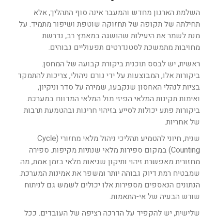
השלמת הארגון מחדש והמעבר אינה סוף התהליך, אלא
תחילתה של תקופה של תחזוקה שוטפת ושיפור מתמיד. על
מנת לשמר את היעילות שהושגה במאמץ רב, נדרשת
מחויבות מתמשכת לסטנדרטים תפעוליים גבוהים.
ראשית, יש לבסס תוכנית ביקורת קבועה של המחסן.
ביקורות אלו, המבוצעות על ידי גורם ניהולי, צריכות להתמקד
בציות לנהלי האחסון שנקבעו, שמירה על סדר וניקיון,
ואימות תקינות המלאי הפיזי מול המלאי המדווח במערכת.
ביקורות פתע יכולות לסייע בזיהוי חריגות ובהטמעת תרבות
של אחריות.
שנית, חיוני להטמיע תהליכי ניהול מלאי מחזורי (Cycle
Counting) במקום ספירות מלאי שנתיות מקיפות. ספירה
מחזורית מאפשרת זיהוי ותיקון שגיאות מלאי בזמן אמת, מה
שמבטיח רמת דיוק גבוהה יותר ומשפר את אמינות המערכת.
הנתונים הנאספים מספירות אלו יכולים לשמש גם לניתוח
שורש הבעיה של אי-התאמות.
שלישית, יש להקפיד על הדרכה רציפה של העובדים. ככל