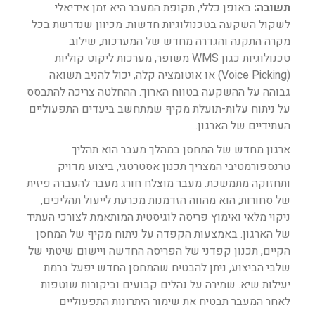
תשובה:
באופן כללי, תקופת המעבר היא זמן אידיאלי
לשקול השקעה בטכנולוגיות חדשות. מכיוון שנדרשת בכל
מקרה התקנה והגדרה מחדש של המערכות, שילוב
טכנולוגיות כגון WMS משופר, מערכות ליקוט קוליות
(Voice Picking) או אוטומציה קלה, יכול להניב תשואה
גבוהה על ההשקעה בטווח הארוך. ההחלטה צריכה להתבסס
על ניתוח עלות-תועלת מקיף שמתחשב ביעדים התפעוליים
העתידיים של הארגון.
ארגון מחדש של המחסן במהלך מעבר הוא תהליך
טרנספורמטיבי המצריך תכנון אסטרטגי, ביצוע מדויק
ותחזוקה מתמשכת. מעבר מוצלח חורג מעבר להעברה פיזית
של סחורות; הוא מהווה הזדמנות מכרעת לייעול תהליכים,
ניקוי מלאי ואימוץ פריסה לוגיסטית המותאמת לצורכי העתיד
של הארגון. באמצעות הקפדה על ניתוח מקיף של המחסן
הקיים, תכנון קפדני של הפריסה החדשה ויישום שיטתי של
שלבי הביצוע, ניתן להבטיח שהמחסן החדש יפעל ברמת
יעילות שיא. שמירה על נהלים קבועים וביקורות שוטפות
לאחר המעבר תבטיח את שימור היתרונות התפעוליים