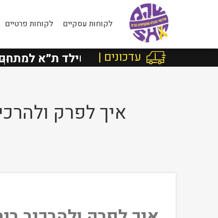
לקוחות עסקיים
לקוחות פרטיים
עדכונים |
Faceb
בישראל מרוטשילד ת״א למתחם שרונה
דף 
איך לפרק ולהרכי
איך לפרק ולהרכיב רי