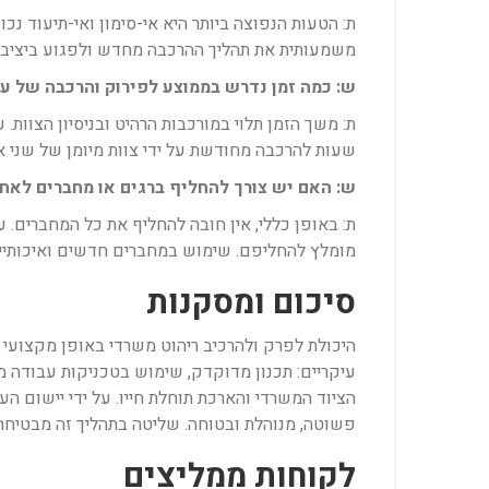
ת: הטעות הנפוצה ביותר היא אי-סימון ואי-תיעוד נכו
משמעותית את תהליך ההרכבה מחדש ולפגוע ביציבות
ש: כמה זמן נדרש בממוצע לפירוק והרכבה של ע
ת: משך הזמן תלוי במורכבות הרהיט ובניסיון הצוות
שעות להרכבה מחודשת על ידי צוות מיומן של שני 
ש: האם יש צורך להחליף ברגים או מחברים לאחר
ת: באופן כללי, אין חובה להחליף את כל המחברים.
מומלץ להחליפם. שימוש במחברים חדשים ואיכותיים
סיכום ומסקנות
היכולת לפרק ולהרכיב ריהוט משרדי באופן מקצועי 
עיקריים: תכנון מדוקדק, שימוש בטכניקות עבודה מ
הציוד המשרדי והארכת תוחלת חייו. על ידי יישום ה
פשוטה, מנוהלת ובטוחה. שליטה בתהליך זה מבטיחה
לקוחות ממליצים