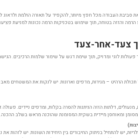
את סביבת העבודה מכל חפץ מיותר, להקפיד על תאורה הולמת ולדאוג ל
מה והזזה בטוחה, תוך שימוש בטכניקות הרמה נכונות למניעת פציעות
ך צעד-אחר-צעד
פעולות לוגי ומדויק, תוך שימת דגש על שימור שלמות הרכיבים. הגישה
ל תכולת הרהיט – מגירות, מדפים וארונות. יש לנקות את המשטחים מאב
, מנעולים, דלתות הזזה הניתנות להסרה בקלות, ומדפים ניידים. פעולה
ת מסומן ומאוחסן מיידית בשקית המסומנת שהוכנה מראש בשלב ההכנה.
ות, יש להתחיל בניתוק החיבורים בין היחידות השונות. יש לזהות את נ