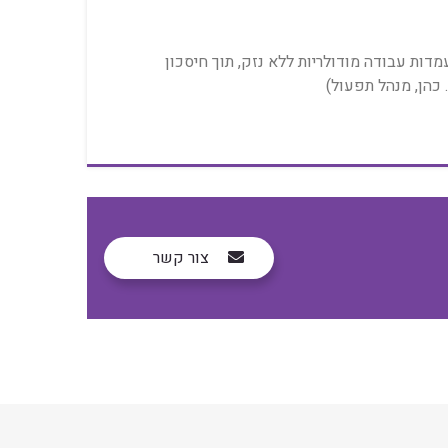
יך המפורט שסופק שינה את הדרך בה ניגשנו למעבר המשרד האחרון. הצוות הפנימי שלנו הצליח לפרק ולהרכיב 15 עמדות עבודה מודולריות ללא נזק, תוך חיסכון
 כהן, מנהל תפעול)
צור קשר