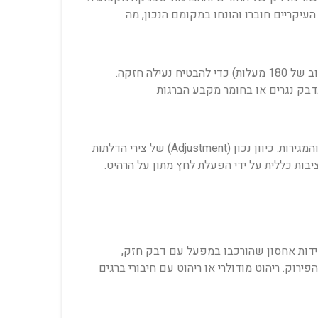
עיקריים חוברו והונחו במקומם הנכון, מה
בעת שימוש במחברים מסוג "קאמ-לוקס" (Cam-locks), יש לוודא שהם מוכנסים כראוי ומהודקים בזווית הנכונה (לרוב סיבוב של 180 מעלות) כדי להבטיח נעילה חזקה.
בק נגרים או בחומר מקבע הברגות
לאחר שהשלד יציב, ניתן לחבר את הרכיבים הנלווים: מגירות, דלתות ומדפים. יש להקדיש תשומת לב מיוחדת לכיוון הדלתות והמגירות. כיוון נכון (Adjustment) של צירי הדלתות
יבות כללית על ידי הפעלת לחץ מתון על הרהיט.
יחידות אחסון שהורכבו במפעל עם דבק חזק,
ירוק. ריהוט מודולרי או ריהוט עם חיבורי ברגים