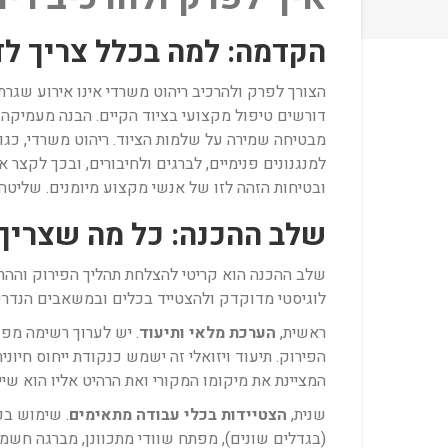
הקדמה: למה בכלל צריך לד
הצורך לפרק ולהרכיב ריהוט משרדי אינו אירוע שגרת
דורשים טיפול מקצועי בציוד הקיים. הבנה מעמיקה 
מבטיחה שמירה על שלמות הציוד. ריהוט משרדי, כגון ש
למנגנונים פנימיים, לברגים ולחיבורים, ובכך לקצר
ובטיחות הזהה לזו של אנשי מקצוע מיומנים. שליטה
שלב ההכנה: כל מה שצריך
שלב ההכנה הוא קריטי להצלחת תהליך הפירוק וההרכ
לוגיסטי מדוקדק ולהצטייד בכלים ובמשאבים הנדרש
ראשית,
הערכת מלאי ותיעוד
. יש לערוך רשימה מפו
הפירוק. תיעוד ויזואלי זה ישמש כנקודת ייחוס חיו
המציינת את מיקומו המקורי ואת הרהיט אליו הוא שייך (לדוגמה, "
שנית,
הצטיידות בכלי עבודה מתאימים
. שימוש בכ
(בגדלים שונים), מפתח שוודי מתכוונן, מברגה חשמל