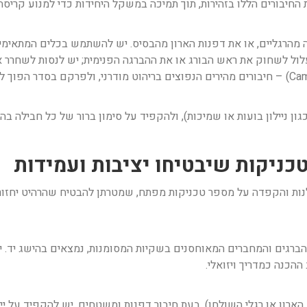
 החיבורים הללו בזהירות, תוך תמיכה במשקל היחידות כדי למנוע קריסה
מהרגליים, או את דפנות הארון מהבסיס. יש להשתמש בכלים המתאימים 
שעלול לשחוק את ראש הבורג או את ההברגה הפנימית; יש לנסות לשחרר 
גון ניילון בועות או שמיכות), ולהקפיד על סימון ברור של כל חבילה ב
ניקות שיבטיחו יציבות ועמידות
ות והקפדה על מספר טכניקות מפתח, שמטרתן להבטיח שהרהיט יחזור למ
 הברגים והמחברים המאוחסנים בשקיות המסומנות, נמצאים בהישג יד. י
הכנה כמדריך ויזואלי.
ארון או רגלי השולחן). בעת חיבור דפנות ומשטחים, יש להקפיד על יי