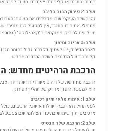
חיבור נסתרים או קליפסים ייעודיים. חשוב לפרק את
שלב 4: פירוק מבנה הליבה
זהו השלב העיקרי שבו מפרידים את משטחי העבודה 
מינימלי. אם בורג מתנגד, אין להפעיל כוח מופרז 
יש לשים לב היכן ממוקמים ה"קאמ-לוקס" (Cam-locks) – חיבורים מהירים הנפוצים בריהוט מודרני, ולפרקם בסדר הפוך להרכבתם.
שלב 5: אריזה וסימון
לאחר הפירוק, יש לעטוף כל רכיב גדול בחומר מגן (כ
קל ומהיר של הרכיבים בשלב ההרכבה מחדש.
הרכבת הרהיטים מחדש: הטכ
הרכבה מחודשת של ריהוט משרדי דורשת דיוק, סבלנ
הוא למעשה היפוך מדויק של תהליך הפירוק.
שלב 1: אימות מלאי ומיון רכיבים
לפני תחילת ההרכבה, יש לוודא שכל הרכיבים, כולל
מרכיבים, תוך שימוש בתיעוד הצילומי שבוצע בשלב ה
שלב 2: הרכבת שלד הבסיס
יש להתחיל בהרכבת השלד המרכזי של הרהיט (בסיס ה