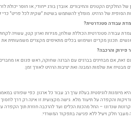
ן של החלקים הקטנים והחיבורים. אובדן בורג ייחודי, או חוסר יכולת לז
 הסופית של הרהיט. מומלץ להשתמש בשיטת "שקית לכל פריט" כדי למ
מדת עבודה סטנדרטית?
. עמדת עבודה סטנדרטית הכוללת שולחן, מגירות וארון קטן, עשויה לקח
אנשים. תכנון מקדים ושימוש בכלים מתאימים מקצרים משמעותית את ה
 פירוק והרכבה?
 עם זאת, אם מבחינים בברגים עם הברגה שחוקה, ראש פגום או מחברים 
 מבטיח את שלמות המבנה ואת יציבות הרהיט לאורך זמן.
היא מיומנות לוגיסטית בעלת ערך רב עבור כל ארגון. כפי שפורט במאמ
דויקות והקפדה על תיעוד מלא. גישה מקצועית זו אינה רק דרך לחסוך
עקרונות שנדונו – החל מהכנת הכלים ועד להרכבה חוזרת תוך הקפדה ע
 מעבר חלק ויעיל ללא פגיעה בתפקוד המשרדי.