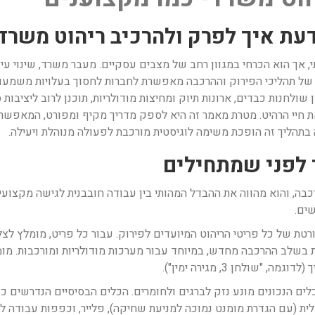
עת איך לפרק ולהרכיב ריהוט משרד
י, אך הוא הכרחי במגוון רחב של מצבים עסקיים. מעבר משרד, שינוי עי
של תהליכי הפירוק וההרכבה מאפשרת לחברות לחסוך בעלויות משמעותיו
ולחנות כבדים, ארונות תיוק ומחיצות מודולריות, תוכנן לרוב ליציבות 
 את חיי הרהיט. מטרת מאמר זה היא לספק מדריך מקיף ומפורט, המאפשר
 בתהליך זה הופכת משימה לוגיסטית מורכבת לפעולה מנוהלת ויעילה.
 לפני שמתחילים
בה, והוא מהווה את ההבדל המהותי בין עבודה חובבנית לגישה מקצועית
ים.
רטת של כל פריטי הריהוט המיועדים לפירוק. עבור כל פריט, מומלץ לצלם
נית בשלב ההרכבה מחדש, במיוחד עבור מערכות מודולריות ומורכבות. מו
שולחן 3, מגירה ימין").
לים הנכונים מונע נזק לברגים ולחומרים. הכלים הבסיסיים הנדרשים כ
ית (עם הגדרת מומנט נמוכה למניעת שחיקה), פלייר, וכפפות עבודה לה