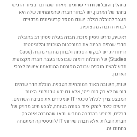
בתהליך
הובלות חדרי שרתים
. מאחר שמדובר בציוד הרגיש
ביותר של הארגון, יש לבחור חברה שהמומחיות שלה היא
מעבר להובלה רגילה. ישנם מספר קריטריונים מרכזיים
לבחירת חברה מקצועית:
ראשית, נדרש ניסיון מוכח. חברה בעלת ניסיון רב בהובלת
חדרי שרתים מבינה את המורכבות הטכנית והלוגיסטית
הייחודית. יש לבקש הפניות ולבחון מחקרי מקרה (Case
Studies) של הובלות דומות שבוצעו בעבר. חברה מקצועית
תדע להציג תוכנית עבודה מפורטת המותאמת אישית לצרכי
הארגון.
שנית, חשובה מאוד המומחיות הטכנית. הובלת חדר שרתים
דורשת לא רק כוח פיזי, אלא גם ידע טכנולוגי. הצוות
המבצע צריך לכלול טכנאי IT שמכירים את סביבת השרתים,
יודעים כיצד לנתק ציוד בצורה בטוחה, לבצע תיוג מדויק של
כבלים, ולסייע בהרכבה מחדש. ודאו שהחברה אינה רק
חברת הובלות, אלא חברת שירותי IT/לוגיסטיקה המתמחה
בתחום זה.