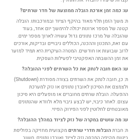
קצרות שיעזרו להבהיר את התהליך.
ש: כמה זמן אורכת הובלה ממוצעת של חדר שרתים?
ת: משך הזמן תלוי מאוד בהיקף הציוד ובמורכבותו. הובלה
קטנה של מספר ארונות יכולה להימשך יום אחד, בעוד
שהובלה של מרכז נתונים גדול עשויה לארוך מספר ימים.
עם זאת, התכנון וההכנה, הכוללים גיבויים ובדיקות, אורכים
לרוב שבועות או חודשים. המטרה העיקרית היא תמיד למזער
את זמן ההשבתה האפקטיבי לפעילות העסקית.
ש: האם חובה לנתק את כל השרתים לפני ההובלה?
ת: כן, חובה לנתק את השרתים בצורה מסודרת (Shutdown)
ולצמצם את הסיכון לאובדן נתונים או נזק למערכת
ההפעלה. הובלת שרתים מחוברים או מופעלים היא סיכון
עצום. לאחר כיבוי, יש לבצע גיבוי מלא ולוודא שהנתונים
מאובטחים לחלוטין לפני הפירוק הפיזי.
ש: מה עושים במקרה של נזק לציוד במהלך ההובלה?
ת: חברת
הובלות חדרי שרתים
מקצועית מחזיקה בפוליסת
ביטוח מקיפה המכסה נזק לציוד ואובדן נתונים. חשוב