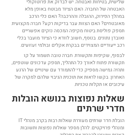
שלישית, בטיחות ואבטחה. יש לבדוק את פרוטוקולי
האבטחה של החברה. האם הציוד מבוטח באופן מלא
במהלך הפירוק, ההובלה וההרכבה? האם כלי הרכב
מאובטחים? האם הצוות עבר בדיקות רקע? חברה מקצועית
תספק פוליסת ביטוח מקיפה המכסה נזקים אפשריים
ואובדן נתונים. בנוסף, חשוב לוודא כי הציוד מועבר בכלי
רכב ייעודיים המצוידים בבקרת אקלים ובולמי זעזועים.
לבסוף, שקיפות ותקשורת. חברה טובה תשמור על קו
תקשורת פתוח לאורך כל התהליך, תספק עדכונים שוטפים,
ותהיה גמישה מספיק כדי להתמודד עם שינויים של הרגע
האחרון. בקשו לראות את תוכנית הגיבוי שלהם למקרה של
עיכובים או תקלות טכניות.
שאלות נפוצות בנושא הובלות
חדרי שרתים
הובלת חדר שרתים מעוררת שאלות רבות בקרב מנהלי IT
ומנהלי פרויקטים. להלן מספר שאלות נפוצות ותשובות