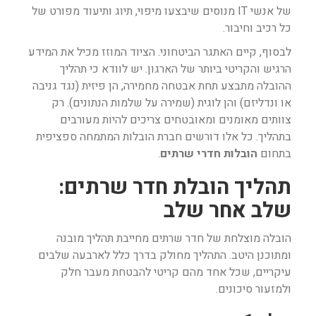
של אנשי IT מנוסים שיבצעו מיפוי, תיוג ותיעוד מפורט של
כל רכיב וחיבור.
לבסוף, קיים האתגר הביטחוני. הציוד המוזז מכיל את המידע
הרגיש והקריטי ביותר של הארגון. יש לוודא כי תהליך
ההובלה מתבצע תחת אבטחה מחמירה, הן פיזית (נגד גניבה
או ונדליזם) והן לוגית (שמירה על שלמות הנתונים). רק
צוותים מאומנים ומאובטחים צריכים להיות מעורבים
בתהליך. כל אלו דורשים חברת הובלות המתמחה ספציפית
בתחום
הובלות חדרי שרתים
.
תהליך הובלת חדר שרתים:
שלב אחר שלב
הובלה מוצלחת של חדר שרתים מחייבת תהליך מובנה
ומתוכנן היטב. התהליך מחולק בדרך כלל לארבעה שלבים
עיקריים, שכל אחד מהם קריטי להבטחת מעבר חלק
ולמזעור סיכונים.