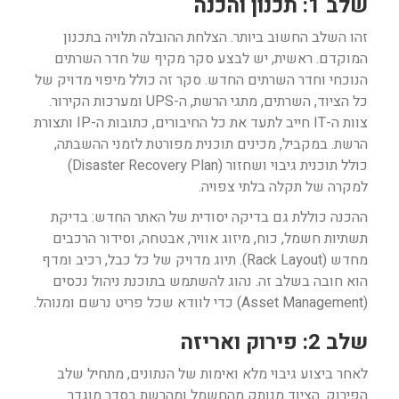
שלב 1: תכנון והכנה
זהו השלב החשוב ביותר. הצלחת ההובלה תלויה בתכנון
המוקדם. ראשית, יש לבצע סקר מקיף של חדר השרתים
הנוכחי וחדר השרתים החדש. סקר זה כולל מיפוי מדויק של
כל הציוד, השרתים, מתגי הרשת, ה-UPS ומערכות הקירור.
צוות ה-IT חייב לתעד את כל החיבורים, כתובות ה-IP ותצורת
הרשת. במקביל, מכינים תוכנית מפורטת לזמני ההשבתה,
כולל תוכנית גיבוי ושחזור (Disaster Recovery Plan)
למקרה של תקלה בלתי צפויה.
ההכנה כוללת גם בדיקה יסודית של האתר החדש: בדיקת
תשתיות חשמל, כוח, מיזוג אוויר, אבטחה, וסידור הרכבים
מחדש (Rack Layout). תיוג מדויק של כל כבל, רכיב ומדף
הוא חובה בשלב זה. נהוג להשתמש בתוכנת ניהול נכסים
(Asset Management) כדי לוודא שכל פריט נרשם ומנוהל.
שלב 2: פירוק ואריזה
לאחר ביצוע גיבוי מלא ואימות של הנתונים, מתחיל שלב
הפירוק. הציוד מנותק מהחשמל ומהרשת בסדר מוגדר