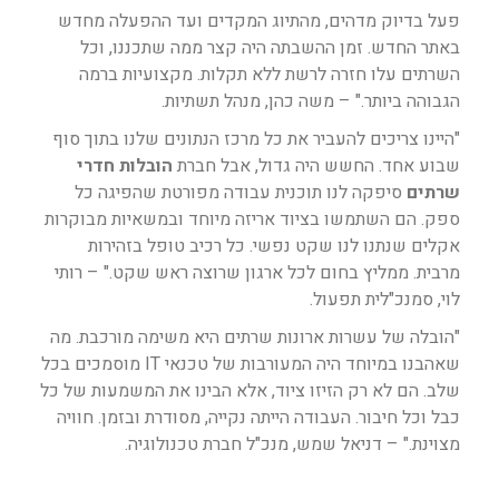
פעל בדיוק מדהים, מהתיוג המקדים ועד ההפעלה מחדש
באתר החדש. זמן ההשבתה היה קצר ממה שתכננו, וכל
השרתים עלו חזרה לרשת ללא תקלות. מקצועיות ברמה
הגבוהה ביותר." – משה כהן, מנהל תשתיות.
"היינו צריכים להעביר את כל מרכז הנתונים שלנו בתוך סוף
שבוע אחד. החשש היה גדול, אבל חברת
הובלות חדרי
שרתים
סיפקה לנו תוכנית עבודה מפורטת שהפיגה כל
ספק. הם השתמשו בציוד אריזה מיוחד ובמשאיות מבוקרות
אקלים שנתנו לנו שקט נפשי. כל רכיב טופל בזהירות
מרבית. ממליץ בחום לכל ארגון שרוצה ראש שקט." – רותי
לוי, סמנכ"לית תפעול.
"הובלה של עשרות ארונות שרתים היא משימה מורכבת. מה
שאהבנו במיוחד היה המעורבות של טכנאי IT מוסמכים בכל
שלב. הם לא רק הזיזו ציוד, אלא הבינו את המשמעות של כל
כבל וכל חיבור. העבודה הייתה נקייה, מסודרת ובזמן. חוויה
מצוינת." – דניאל שמש, מנכ"ל חברת טכנולוגיה.