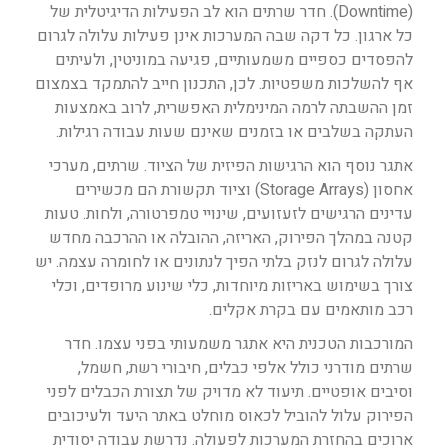
(Downtime). חדר שרתים הוא לב הפעילות הדיגיטלית של
כל ארגון. כל דקה שבה המערכות אינן פעילות עלולה לגרום
להפסדים כספיים משמעותיים, פגיעה במוניטין, ולעיתים
אף להשלכות משפטיות. לכן, התכנון חייב להתמקד בצמצום
זמן ההשבתה לרמה המינימלית האפשרית, לרוב באמצעות
העתקה בשלבים או בזמנים שאינם שעות עבודה רגילות.
אתגר נוסף הוא הרגישות הפיזית של הציוד. שרתים, מערכי
אחסון (Storage Arrays) וציוד תקשורת הם מכשירים
עדינים הרגישים לזעזועים, שינויי טמפרטורה, ולחות. טעות
קטנה במהלך הפירוק, האריזה, ההובלה או ההרכבה מחדש
עלולה לגרום לנזק בלתי הפיך לנתונים או לחומרה עצמה. יש
צורך בשימוש באריזות מיוחדות, כלי שינוע מרופדים, וכלי
רכב מותאמים עם בקרת אקלים.
המורכבות הטכנית היא אתגר משמעותי בפני עצמו. חדר
שרתים מודרני כולל אלפי כבלים, חיבורי רשת, חשמל,
וסיבים אופטיים. תיעוד לא מדויק של תצורת הכבלים לפני
הפירוק עלול להוביל לכאוס מוחלט באתר היעד ולעיכובים
ארוכים בהחזרת המערכות לפעולה. נדרשת עבודה יסודית