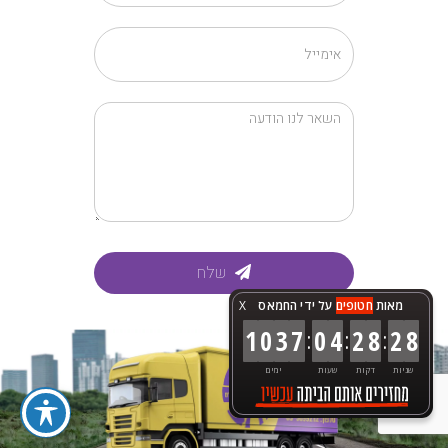
שלח
מאות
חטופים
על ידי החמאס
X
:
:
:
1
0
3
7
0
4
2
8
3
0
שניות
דקות
שעות
ימים