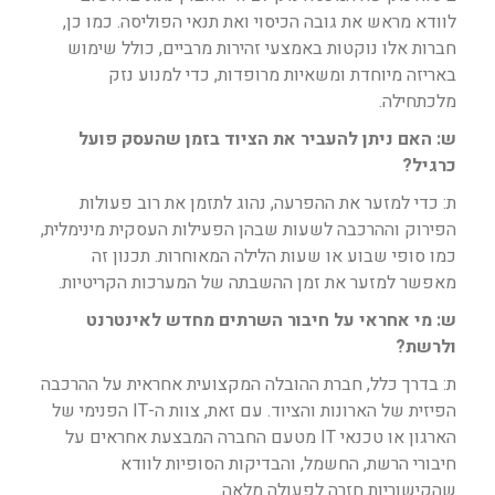
לוודא מראש את גובה הכיסוי ואת תנאי הפוליסה. כמו כן,
חברות אלו נוקטות באמצעי זהירות מרביים, כולל שימוש
באריזה מיוחדת ומשאיות מרופדות, כדי למנוע נזק
מלכתחילה.
ש: האם ניתן להעביר את הציוד בזמן שהעסק פועל
כרגיל?
ת: כדי למזער את ההפרעה, נהוג לתזמן את רוב פעולות
הפירוק וההרכבה לשעות שבהן הפעילות העסקית מינימלית,
כמו סופי שבוע או שעות הלילה המאוחרות. תכנון זה
מאפשר למזער את זמן ההשבתה של המערכות הקריטיות.
ש: מי אחראי על חיבור השרתים מחדש לאינטרנט
ולרשת?
ת: בדרך כלל, חברת ההובלה המקצועית אחראית על ההרכבה
הפיזית של הארונות והציוד. עם זאת, צוות ה-IT הפנימי של
הארגון או טכנאי IT מטעם החברה המבצעת אחראים על
חיבורי הרשת, החשמל, והבדיקות הסופיות לוודא
שהקישוריות חזרה לפעולה מלאה.