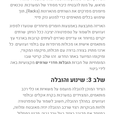
מראש, על מנת להבטיח כיבוי מסודר של המערכות. טכנאים
מיומנים מפרקים את השרתים מהארונות (Racks), תוך
שימוש בכלים מתאימים כדי למנוע נזק פיזי.
האריזה מתבצעת באמצעות חומרים מיוחדים שנועדו לספוג
זעזועים ולשמור על טמפרטורה יציבה ככל הניתן. שרתים
יקרים במיוחד או עדינים נארזים לעיתים קרובות בארגזי עץ
מותאמים אישית או מכולות מרופדות עם בולמי זעזועים. כל
ארגז מתויג בצורה ברורה עם תכולתו, מיקומו המקורי,
ומיקומו המיועד באתר החדש. זהו שלב קריטי שבו
המומחיות של חברות
הובלות חדרי שרתים
מקצועיות באה
לידי ביטוי.
שלב 3: שינוע והובלה
הציוד המוכן להובלה מועמס על משאיות או כלי רכב
מותאמים, המצוידים במערכות בקרת אקלים ובולמי
זעזועים. במהלך ההובלה, חשוב לשמור על טמפרטורה
ולחות מבוקרות. רצוי שרכב ההובלה יהיה מאובטח ומלווה,
במיוחד אם מדובר בציוד בעל ערך גבוה. תכנון המסלול