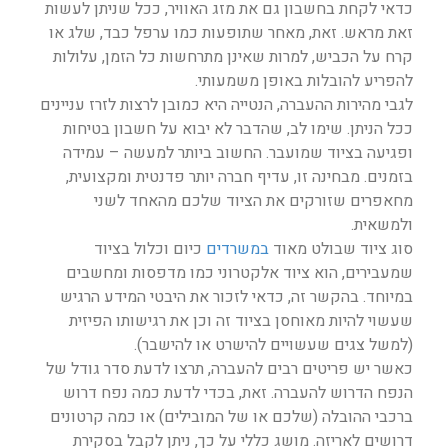
כדאי לקחת בחשבון גם את מזג האוויר, ככל שניתן לעשות
זאת מראש. זאת, מאחר שתופעות כמו ערפל כבד, שלג או
קרח על הכביש, למרות שאינן מתרחשות כל הזמן, עלולות
להפריע להובלות באופן משמעותי.
לגבי מהירות ההעברה, הנטייה היא כמובן לרצות לזרז עניינים
ככל הניתן. שימו לב, שהדבר לא יבוא על חשבון בטיחות
ופגיעה בציוד שמועבר. החשוב ביותר למעשה – עמידה
בזמנים. מבחינה זו, עדיף חברה יותר פדנטית ומקצועית,
מחאפרים שזורקים את הציוד שלכם מהאחד לשני
ולמשאית.
סוג ציוד שבולט מאוד
במשרדים
כיום וכלול בציוד
שמעבירים, הוא ציוד אלקטרוני כמו מדפסות ומחשבים
במיוחד. בהקשר זה, כדאי לזכור את היבטי המידע הרגיש
שעשוי להיות מאוחסן בציוד זה וכן את רגישותו הפיזית
(למשל צגים שעשויים להישרט או להישבר).
כאשר יש פריטים רבים להעברה, תרצו לדעת סדר גודל של
הנפח הדרוש להעברה. זאת, בכדי לדעת כמה נפח דרוש
ברכבי ההובלה (שלכם או של המובילים) או כמה קרטונים
דרושים לאריזה. מושג כללי על כך, ניתן לקבל בסקירת