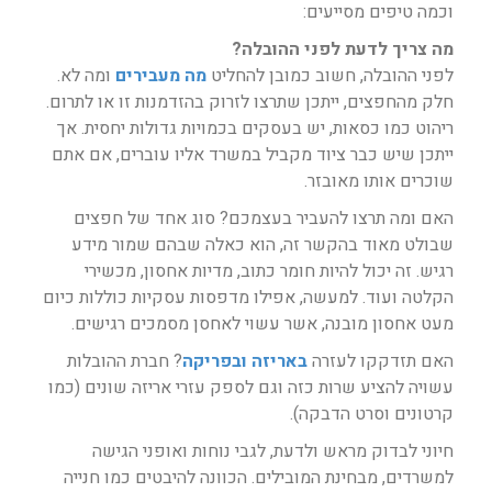
וכמה טיפים מסייעים:
מה צריך לדעת לפני ההובלה?
לפני ההובלה, חשוב כמובן להחליט
מה מעבירים
ומה לא.
חלק מהחפצים, ייתכן שתרצו לזרוק בהזדמנות זו או לתרום.
ריהוט כמו כסאות, יש בעסקים בכמויות גדולות יחסית. אך
ייתכן שיש כבר ציוד מקביל במשרד אליו עוברים, אם אתם
שוכרים אותו מאובזר.
האם ומה תרצו להעביר בעצמכם? סוג אחד של חפצים
שבולט מאוד בהקשר זה, הוא כאלה שבהם שמור מידע
רגיש. זה יכול להיות חומר כתוב, מדיות אחסון, מכשירי
הקלטה ועוד. למעשה, אפילו מדפסות עסקיות כוללות כיום
מעט אחסון מובנה, אשר עשוי לאחסן מסמכים רגישים.
האם תזדקקו לעזרה
באריזה ובפריקה
? חברת ההובלות
עשויה להציע שרות כזה וגם לספק עזרי אריזה שונים (כמו
קרטונים וסרט הדבקה).
חיוני לבדוק מראש ולדעת, לגבי נוחות ואופני הגישה
למשרדים, מבחינת המובילים. הכוונה להיבטים כמו חנייה