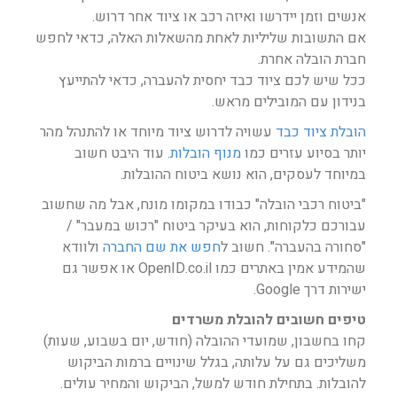
אנשים וזמן יידרשו ואיזה רכב או ציוד אחר דרוש.
אם התשובות שליליות לאחת מהשאלות האלה, כדאי לחפש
חברת הובלה אחרת.
ככל שיש לכם ציוד כבד יחסית להעברה, כדאי להתייעץ
בנידון עם המובילים מראש.
הובלת ציוד כבד
עשויה לדרוש ציוד מיוחד או להתנהל מהר
יותר בסיוע עזרים כמו
מנוף הובלות
. עוד היבט חשוב
במיוחד לעסקים, הוא נושא ביטוח ההובלות.
"ביטוח רכבי הובלה" כבודו במקומו מונח, אבל מה שחשוב
עבורכם כלקוחות, הוא בעיקר ביטוח "רכוש במעבר" /
"סחורה בהעברה". חשוב ל
חפש את שם החברה
ולוודא
שהמידע אמין באתרים כמו OpenID.co.il או אפשר גם
ישירות דרך Google.
טיפים חשובים להובלת משרדים
קחו בחשבון, שמועדי ההובלה (חודש, יום בשבוע, שעות)
משליכים גם על עלותה, בגלל שינויים ברמות הביקוש
להובלות. בתחילת חודש למשל, הביקוש והמחיר עולים.