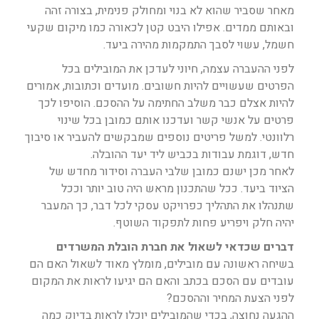
מאחר שסביר שהוא לא בנוי ומחולק פנימית, בצורה זהה
ובאותם ממדים. אפילו היבט קטן לכאורה כמו מיקום שקעי
חשמל, עשוי לסבך התמקמות מהירה ביעד.
לפני ההעברה עצמה, חיוני לעדכן את המובילים בכל
הפרטים שעשויים להיות חשובים. מועדים וכתובות, אמורים
להיות אצלם כבר משלב החתימה על ההסכם. הוסיפו לכך
פרטים על אנשי קשר ועדכנו אותם כמובן בכל שינוי
רלוונטי. למשל פריטים נוספים שמבקשים להעביר או סיבוך
חדש, דוגמת עבודות בכביש ליד יעד ההובלה.
לאחר מכן ישנם כמובן שלבי העברה וסידור מחדש של
הציוד ביעד. ככל שהתכנון מראש היה טוב יותר וככל
שתנהלו את התהליך כפרויקט עסקי לכל דבר, כך המעבר
יהיה חלק ויפריע פחות לתפקוד השוטף.
דברים שכדאי לשאול את חברת הובלת המשרדים
בשיחה ראשונה עם מובילים, מומלץ מאוד לשאול האם הם
עובדים עם הסכם בכתב והאם הם יגיעו לראות את המקום
לפני הצעת המחיר וההסכם?
ההגעה נחוצה, בכדי שהמובילים יוכלו לראות בדיוק כמה