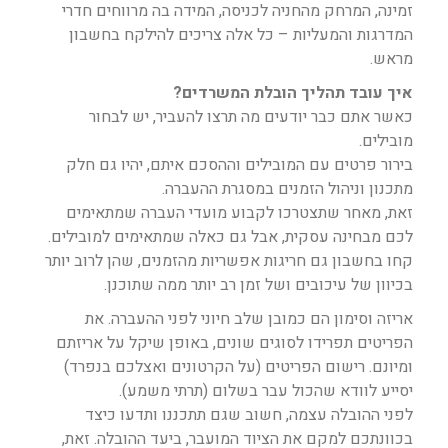
זמינה, המרחק מהחניה לכניסה, המידה בה מרווחים חדרי
המדרגות והמעליות – כל אלה צריכים להילקח בחשבון
מראש.
איך עובד תהליך הובלת המשרדים?
כאשר אתם כבר יודעים מה תרצו להעביר, יש לבחור
מובילים.
בירור פרטים עם המובילים וההסכם איתם, יהיו גם חלק
מתכנון וניהול הזמנים במסגרת ההעברה.
זאת, מאחר שתצטרכו לקבוע מועדי העברה שמתאימים
לכם מבחינה עסקית, אבל גם כאלה שמתאימים למובילים.
קחו בחשבון גם חריגות אפשריות מהזמנים, שהן לרוב יותר
בכיוון של עיכובים ושל זמן רב יותר ממה שתוכנן.
אריזה וסימון הם כמובן שלב חיוני לפני ההעברה. את
הפריטים תפרידו לסוגים שונים, באופן שיקל על אריזתם
ומיונם. רישום הפריטים (על הקרטונים ואצלכם בנפרד)
יסייע לוודא שהכול עבר בשלום (תרתי משמע).
לפני ההובלה עצמה, חשוב שגם תתכננו ותדעו כיצד
בכוונתכם למקם את הציוד המועבר, ביעד ההובלה. זאת,