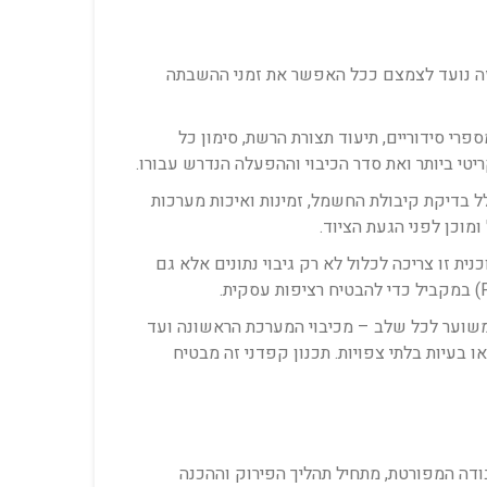
זה נועד לצמצם ככל האפשר את זמני ההשבתה
ספרי סידוריים, תיעוד תצורת הרשת, סימון כל
יטי ביותר ואת סדר הכיבוי וההפעלה הנדרש עבורו.
ל בדיקת קיבולת החשמל, זמינות ואיכות מערכות
נית זו צריכה לכלול לא רק גיבוי נתונים אלא גם
שוער לכל שלב – מכיבוי המערכת הראשונה ועד
לכלול גם תוכנית מגירה (Contingency Plan) למקרה של עיכובים או בעיות בלתי צפויות. תכנון קפדני זה מבטיח
ודה המפורטת, מתחיל תהליך הפירוק וההכנה