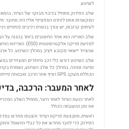
לשינוע.
שלב הפירוק מתחיל בכיבוי מבוקר של הציוד, בהתא
המקשרות אותו לפורט הספציפי אליו היה מחובר. תיע
לעיתים קרובות, יש צורך בהסרת רכיבים פנימיים רג
למניעת פריקה אלקט
שהציוד יישאר מקובע ויציב במהלך השינוע. כל ארגז 
שלב השינוע דורש כלי רכב מיוחדים המצוידים במערכ
נסיעה נמוכה. במהלך כל שלב השינוע, נשמרת בקרה 
הכוללת מעקב GPS רציף אחר הרכב ואבטחה פיזית של המטען, במיוחד כאשר מדובר בציוד המכיל מידע רגיש וקריטי לארגון.
לאחר המעבר: הרכבה, בדיק
לאחר הגעת הציוד לאתר היעד, מתחיל השלב המכריע
את זמן ההשבתה הכולל.