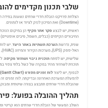
שלבי תכנון מקדימים להוב
הצלחת פרויקט הובלת חדרי שרתים נשענת במידה ר
(Downtime) ואת הסיכון לנזק לציוד או לנתונים.
ראשית, יש לבצע
סקר אתר מקיף
הן במיקום הנוכחי 
החיבורים הקיימים (כבלים, חשמל, סיבים אופטיים) 
שנית, נדרשת
הערכת תשתיות באתר היעד
. יש לו
האל-פסק (UPS), מערכות הקירור והמיזוג (HVAC), עומס הרצפה והיבטי אבטחה פיזית. כל פער בתשתית חייב להיות מטופל ומוכן לפני הגעת הציוד.
שלישית, יש לפתח
תוכנית גיבוי ושחזור מקיפה
. ל
תוכנית לשחזור מהיר במקרה של כשל בלתי צפוי במהלך ההובלה. לעיתים, 
לבסוף, יש ליצור
לוח זמנים מפורט (Gantt Chart)
שהובלת חדרי שרתים תתבצע בצורה שיטתית ומבוקר
תהליך ההובלה בפועל: פירו
השלב המעשי של הובלת חדרי שרתים הוא קריטי ומחי