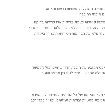
בצעת בסדר היררכי קפדני: תחילה מופעלות תשתיות הרשת והאחסון
ות פונקציונליות מקיפות (Functional Testing) כדי לוודא שכל המערכות פועלות כצפוי. בדיקות אלו כוללות בדיקת
ישוריות רשת, גישה לנתונים, ביצועי יישומים ובדיקות עומס. רק לאחר קבלת אישור מלא מכל בעלי העניין (Stakeholders) כי המערכות שבות לפעילות מלאה ועומדות במדדי
 תיעוד מלא של הבדיקות היא חיונית לצורך ביקורת
ויקט ממוצע של הובלת חדרי שרתים יכול להימשך
זמן ההשבתה (Downtime) בפועל – מרגע הכיבוי עד ההפעלה מחדש – יכול לנוע בין מספר שעות
י מלא ומאומת של כל הנתונים לפני תחילת הפירוק.
, ארוז באריזות אנטי-סטטיות ובולמות זעזועים, ומנויד בכלי רכב