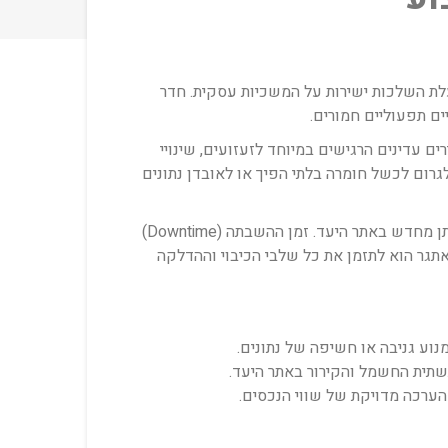
תירת סיכונים ובעלת השלכות ישירות על המשכיות עסקית. חדר
ים תפעוליים חמורים.
נתבים) ורכיבי אבטחה הם מכשירים עדינים הרגישים במיוחד לזעזועים, שינויי
או השינוע עלול לגרום לכשל חומרה בלתי הפיך או לאובדן נתונים
בנוסף לסיכון הפיזי, קיים סיכון תפעולי משמעותי. תהליך הובלת חדרי שרתים דורש כיבוי מבוקר של מערכות קריטיות והרמתן מחדש באתר היעד. זמן ההשבתה (Downtime)
אתגר הוא לתזמן את כל שלבי הכיבוי וההדלקה
נוע גניבה או חשיפה של נתונים.
שתית החשמל והקירור באתר היעד.
הערכה מדויקת של שווי הנכסים.