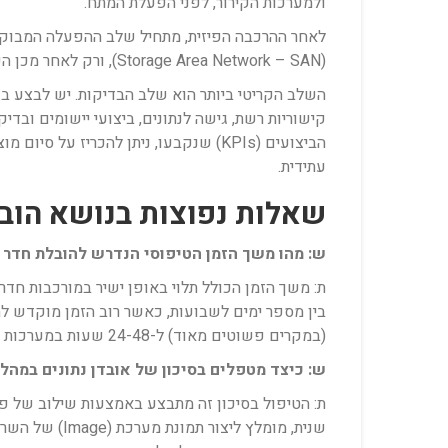
ולמערכות הקירור, לפני הפעלת המתח.
(Storage Area Network – SAN), ורק לאחר מכן השרתים והאפליקציות. שלב זה מנוהל על ידי צוות ה-IT של הארגון יחד עם מומחי ההובלה.
הביצועים (KPIs) שנקבעו, ניתן להכרי
עתידית.
שאלות נפוצות בנושא הוב
ש: מהו משך הזמן הטיפוסי הנדרש להובלת חדר
ת: משך הזמן הכולל תלוי באופן ישיר במורכבות חדר
(במקרים פשוטים מאוד) ל-24-48 שעות במערכות מורכבות. המטרה היא תמיד למזער את זמן ההשבתה ככל האפשר.
ש: כיצד מטפלים בסיכון של אובדן נתונים במהל
ת: הטיפול בסיכון זה מתבצע באמצעות שילוב של פרוט
שנית, מומלץ 