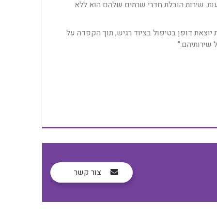
 מחדש, ברמת דיוק יוצאת דופן. זמן ההשבתה היה מינימלי, והכל חזר לפעול בצורה חלקה בתוך פחות מ-24 שעות. שירות הובלת חדרי שרתים שלהם הוא ללא
 יוצאת דופן בטיפול בציוד רגיש, תוך הקפדה על
 שירותיהם."
צור קשר