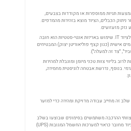
מצעות תגיות ממוספרות או מקודדות בצבעים,
ר ניתוק הכבלים, הציוד מוצא בזהירות מהמדפים.
 נזק מזעזועים.
שלב האריזה הוא אחד החשובים ביותר בהגנה על הציוד הרגיש. שרתים ורכיבי רשת עדינים דורשים אריזה מיוחדת המיועדת לציוד IT. שימוש באריזות אנטי-סטטיות הוא חובה
עזועים מותאמים אישית (כגון קצף פוליאוריטן יצוק) המבטיחים
ר", "צד זה למעלה").
וב בליווי צוות טכני מיומן ומוגבלת למהירות
רמי. בנוסף, נדרשת אבטחה לוגיסטית מחמירה,
לב זה מחייב עבודה מדויקת ומהירה כדי למזער
לתוכנית הפריסה המקורית. צוותי ההרכבה משתמשים בסימונים שבוצעו בשלב
הפירוק כדי לחבר מחדש את כל כבלי החשמל והתקשורת. כל חיבור נבדק מיידית לוודא שהוא תואם לתיעוד. יש לוודא שהציוד מחובר כראוי למערכות החשמל המגובות (UPS)