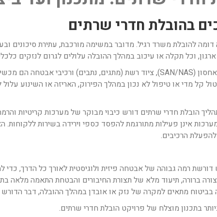
ים בהובלת חדרי שרתים
דרי שרתים (Data Center Relocation) אינה דומה להובלת משרד רגיל. מדובר במשימה מורכבת, ע
רגון, וכל תקלה או עיכוב במהלך ההובלה עלולים לגרום לנזקים כלכלי
האתגר המרכזי נעוץ ברגישות הציוד. שרתים, יחידות אחסון (SAN/NAS), ציוד רשת (מתגים, 
רה, לחות ופריקה אלקטרוסטטית (ESD). טלטול קל מדי או טיפול לא נכון במהלך הפירוק, האריזה 
מערכות אינן פעילות מתורגמת להפסד כספי וירידה בשירות ללקוחות. ה
 להפעלת הרכיבים.
דורשת רמה גבוהה של אבטחה פיזית ולוגיסטית לאורך כל הדרך, כדי למ
צורה ברורה, תיעוד מלא של תצורת החיבורים והבטחת התאמה מלאה בת
ה בביטוח מתאים למקרה של נזק או אובדן במהלך ההובלה, דבר הדורש 
ותר בתכנון מוצלח של פרויקט הובלת חדרי שרתים.