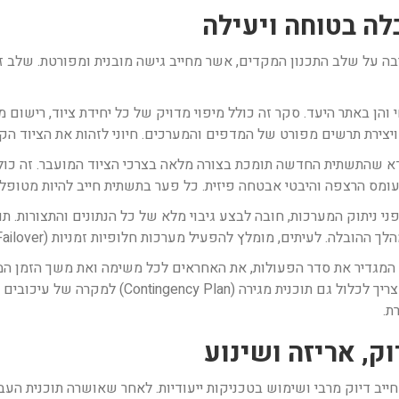
לה בטוחה ויעילה
בה על שלב התכנון המקדים, אשר מחייב גישה מובנית ומפורטת. שלב 
והן באתר היעד. סקר זה כולל מיפוי מדויק של כל יחידת ציוד, רישום מ
ויצירת תרשים מפורט של המדפים והמערכים. חיוני לזהות את הציוד הקר
ודא שהתשתית החדשה תומכת בצורה מלאה בצרכי הציוד המועבר. זה כול
פני ניתוק המערכות, חובה לבצע גיבוי מלא של כל הנתונים והתצורות. תוכ
מומלץ להפעיל מערכות חלופיות זמניות (Failover) במקביל כדי להבטיח רציפות עסקית.
המגדיר את סדר הפעולות, את האחראים לכל משימה ואת משך הזמן המ
להפעלת המערכת האחרונה ובדיקתה. לוח זמנים זה צריך 
ת.
ק, אריזה ושינוע
יב דיוק מרבי ושימוש בטכניקות ייעודיות. לאחר שאושרה תוכנית העב