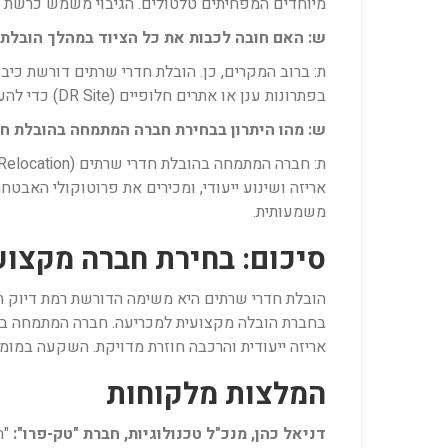
מיוחדים המפחיתים טלטולים. הגיבוי משמש כרשת ב
ש: האם חובה לכבות את כל הציוד במהלך הובלת
ת: ברוב המקרים, כן. הובלת חדרי שרתים דורשת כיב
בפתרונות ענן או אתרים חלופיים (DR Site) כדי להעביר את השירותים הקריטיים ביותר באופן זמני, ובכך להבטיח רציפות תפעולית מינימלית בזמן שהציוד הפיזי מועבר.
ש: מהו היתרון בבחירת חברה המתמחה בהובלת ח
אריזה ושינוע ייעודי, ומכירים את פרוטוקולי האבטחה
משמעותית.
סיכום: בחירת חברה מקצו
הובלת חדרי שרתים היא משימה הדורשת רמת דיוק תכנ
בחברת הובלה מקצועית למכריעה. חברה המתמחה בתחום
אריזה ייעודית והרכבה חוזרת מדויקת. השקעה במו
המלצות מלקוחות
דניאל כהן, מנכ"ל טכנולוגיות, חברת "טק-פרו":
"ה