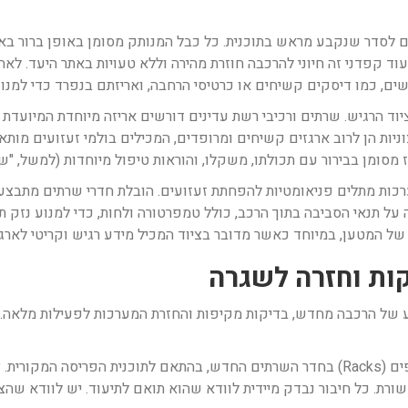
ם לסדר שנקבע מראש בתוכנית. כל כבל המנותק מסומן באופן ברור בא
וד קפדני זה חיוני להרכבה חוזרת מהירה וללא טעויות באתר היעד. לאח
ישים, כמו דיסקים קשיחים או כרטיסי הרחבה, ואריזתם בנפרד כדי למנוע
רוסטטית (ESD). האריזות החיצוניות הן לרוב ארגזים קשיחים ומרופדים, המכילים בולמי ז
מסומן בבירור עם תכולתו, משקלו, והוראות טיפול מיוחדות (למשל, "שבי
ות מתלים פניאומטיות להפחתת זעזועים. הובלת חדרי שרתים מתבצעת לר
על תנאי הסביבה בתוך הרכב, כולל טמפרטורה ולחות, כדי למנוע נזק ת
ות וחזרה לשגרה
 של הרכבה מחדש, בדיקות מקיפות והחזרת המערכות לפעילות מלאה. ש
ראשית, מתבצעת פריקת הציוד והצבתו מחדש במדפים (Racks) בחדר השרתים החדש, בהתאם 