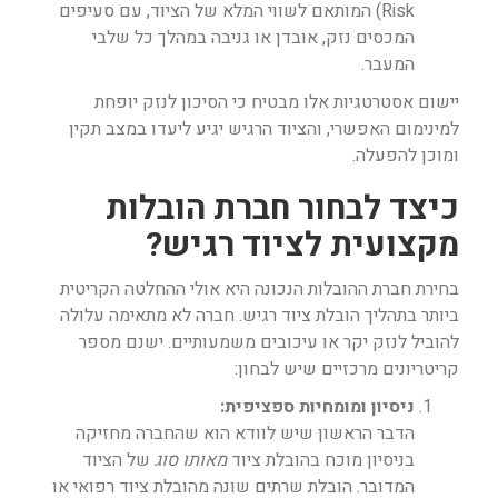
Risk) המותאם לשווי המלא של הציוד, עם סעיפים
המכסים נזק, אובדן או גניבה במהלך כל שלבי
המעבר.
יישום אסטרטגיות אלו מבטיח כי הסיכון לנזק יופחת
למינימום האפשרי, והציוד הרגיש יגיע ליעדו במצב תקין
ומוכן להפעלה.
כיצד לבחור חברת הובלות
מקצועית לציוד רגיש?
בחירת חברת ההובלות הנכונה היא אולי ההחלטה הקריטית
ביותר בתהליך הובלת ציוד רגיש. חברה לא מתאימה עלולה
להוביל לנזק יקר או עיכובים משמעותיים. ישנם מספר
קריטריונים מרכזיים שיש לבחון:
ניסיון ומומחיות ספציפית:
הדבר הראשון שיש לוודא הוא שהחברה מחזיקה
בניסיון מוכח בהובלת ציוד
מאותו סוג
של הציוד
המדובר. הובלת שרתים שונה מהובלת ציוד רפואי או