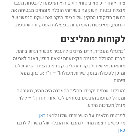
ציוד ייעודי וכיסוי ביטוחי הולם היא המפתח להבטחת מעבר
מוצלח ובטוח. השקעה בשירותי הובלה מומחים מבטיחה את
המשך תפקודו התקין של הציוד היקר ואת שקט הנפשי של
המזמין, ומאפשרת התמקדות בפעילות העסקית השוטפת.
לקוחות ממליצים
"כמנהלי מעבדה, היינו צריכים להעביר מכשור רגיש ביותר.
חברת ההובלה הפגינה מקצועיות יוצאת דופן, דאגה לאריזה
מותאמת אישית ולבקרת אקלים קפדנית. הציוד הגיע שלם
ומוכן לפעולה בזמן. שירות מעולה!" – ד"ר א. כהן, מנהל
פיתוח.
"הובלנו שרתים יקרים. תהליך ההעברה היה מהיר, מאובטח
ומנוהל למופת. הרגשנו בטוחים לכל אורך הדרך." – י. לוי,
מנהל מערכות מידע.
לפרטים מלאים על השירותים שלנו לחצו
כאן
מחפשים הצעת מחיר למעבר או הובלה של משרד? לחצו
כאן