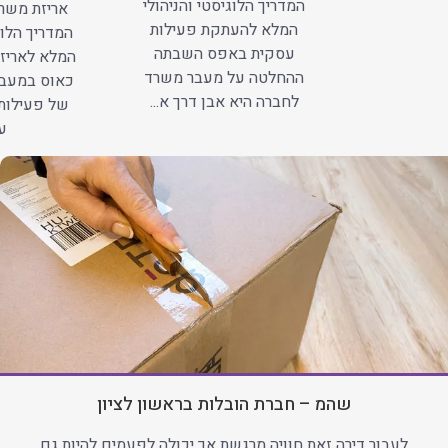
המדריך הלוגיסטי והניהולי
אריזת משרד
המלא להעתקת פעילות
המדריך הלוג
עסקית באפס השבתה
המלא לאריזה
ההחלטה על מעבר משרד
כאוס במעב
לחברה היא אבן דרך א...
של פעילות
עב
שהמ – חברת הובלות בראשון לציון
לעבור דירה זאת חוויה מרגשת אך יכולה לפעמים להיות גם