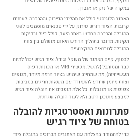
ומקיף, המכסה את כל העלות הפוטנציאלית של הציוד
במקרה של נזק או אובדן.
האתגר הלוגיסטי כולל את תהליכי הפירוק וההרכבה. לעיתים
קרובות, הציוד דורש פירוק על ידי טכנאים מוסמכים לפני
ההובלה והרכבה מחדש באתר היעד, כולל כיול ובדיקות
תקינות. מדובר בתהליך הדורש תיאום מושלם בין צוות
ההובלה לטכנאים המקצועיים.
לבסוף, קיים האתגר של משקל וגודל. ציוד רגיש יכול להיות
כבד ומסורבל (למשל, מכשירי MRI או מכונות דפוס
תעשייתיות), מה שמחייב שימוש בציוד הרמה מיוחד, מנופים
וצוות מיומן שיודע להתמודד עם משאות חריגים בסביבות
צפופות או מוגבלות. כל אלה הופכים את הובלת ציוד רגיש
למבצע מתוכנן היטב ולא לעוד הובלה שגרתית.
פתרונות ואסטרטגיות להובלה
בטוחה של ציוד רגיש
כדי להתמודד בהצלחה עם האתגרים הכרוכים בהובלת ציוד