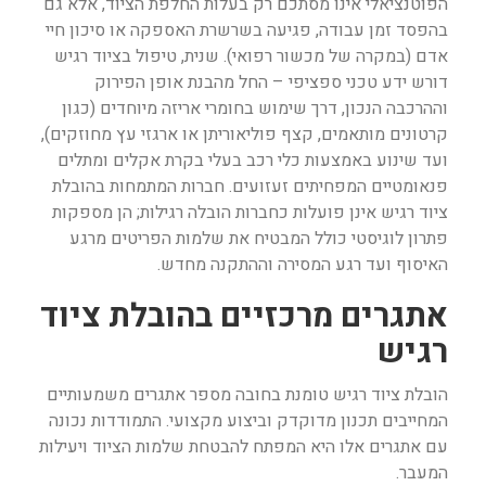
הפוטנציאלי אינו מסתכם רק בעלות החלפת הציוד, אלא גם
בהפסד זמן עבודה, פגיעה בשרשרת האספקה או סיכון חיי
אדם (במקרה של מכשור רפואי). שנית, טיפול בציוד רגיש
דורש ידע טכני ספציפי – החל מהבנת אופן הפירוק
וההרכבה הנכון, דרך שימוש בחומרי אריזה מיוחדים (כגון
קרטונים מותאמים, קצף פוליאוריתן או ארגזי עץ מחוזקים),
ועד שינוע באמצעות כלי רכב בעלי בקרת אקלים ומתלים
פנאומטיים המפחיתים זעזועים. חברות המתמחות בהובלת
ציוד רגיש אינן פועלות כחברות הובלה רגילות; הן מספקות
פתרון לוגיסטי כולל המבטיח את שלמות הפריטים מרגע
האיסוף ועד רגע המסירה וההתקנה מחדש.
אתגרים מרכזיים בהובלת ציוד
רגיש
הובלת ציוד רגיש טומנת בחובה מספר אתגרים משמעותיים
המחייבים תכנון מדוקדק וביצוע מקצועי. התמודדות נכונה
עם אתגרים אלו היא המפתח להבטחת שלמות הציוד ויעילות
המעבר.