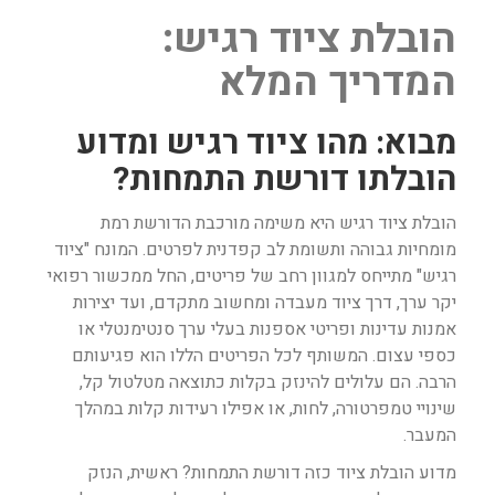
הובלת ציוד רגיש:
המדריך המלא
מבוא: מהו ציוד רגיש ומדוע
הובלתו דורשת התמחות?
הובלת ציוד רגיש היא משימה מורכבת הדורשת רמת
מומחיות גבוהה ותשומת לב קפדנית לפרטים. המונח "ציוד
רגיש" מתייחס למגוון רחב של פריטים, החל ממכשור רפואי
יקר ערך, דרך ציוד מעבדה ומחשוב מתקדם, ועד יצירות
אמנות עדינות ופריטי אספנות בעלי ערך סנטימנטלי או
כספי עצום. המשותף לכל הפריטים הללו הוא פגיעותם
הרבה. הם עלולים להינזק בקלות כתוצאה מטלטול קל,
שינויי טמפרטורה, לחות, או אפילו רעידות קלות במהלך
המעבר.
מדוע הובלת ציוד כזה דורשת התמחות? ראשית, הנזק