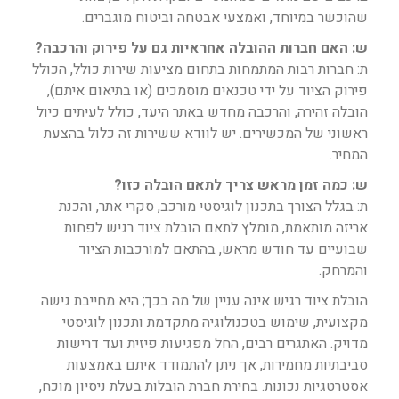
שהוכשר במיוחד, ואמצעי אבטחה וביטוח מוגברים.
ש: האם חברות ההובלה אחראיות גם על פירוק והרכבה?
ת: חברות רבות המתמחות בתחום מציעות שירות כולל, הכולל
פירוק הציוד על ידי טכנאים מוסמכים (או בתיאום איתם),
הובלה זהירה, והרכבה מחדש באתר היעד, כולל לעיתים כיול
ראשוני של המכשירים. יש לוודא ששירות זה כלול בהצעת
המחיר.
ש: כמה זמן מראש צריך לתאם הובלה כזו?
ת: בגלל הצורך בתכנון לוגיסטי מורכב, סקרי אתר, והכנת
אריזה מותאמת, מומלץ לתאם הובלת ציוד רגיש לפחות
שבועיים עד חודש מראש, בהתאם למורכבות הציוד
והמרחק.
הובלת ציוד רגיש אינה עניין של מה בכך; היא מחייבת גישה
מקצועית, שימוש בטכנולוגיה מתקדמת ותכנון לוגיסטי
מדויק. האתגרים רבים, החל מפגיעות פיזית ועד דרישות
סביבתיות מחמירות, אך ניתן להתמודד איתם באמצעות
אסטרטגיות נכונות. בחירת חברת הובלות בעלת ניסיון מוכח,