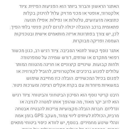
האתגר הראשון והברור ביותר הוא הפגיעות הפיזית. ציוד
אלקטרוני, אופטי או מכני מדויק עלול להינזק בקלות
כתוצאה מזעזועים, טלטלות או נפילות. אפילו תנועה
פתאומית ברכב ההובלה יכולה לגרום לנזק פנימי בלתי הפיך.
לכן, יש צורך בפתרונות אריזה מותאמים אישית ובטכניקות
העמסה ופריקה מבוקרות.
אתגר נוסף קשור לתנאי הסביבה. ציוד רגיש רב, כגון מכשור
רפואי מתקדם או שרתים, דורש שמירה על טמפרטורה
ולחות קבועות. שינויים קיצוניים או חריגה מהטווח המותר
עלולים לפגוע ברכיבים אלקטרוניים, להוביל לקורוזיה או
לפגום בכיול המכשירים. הובלה כזו מחייבת שימוש
במשאיות מיוחדות עם בקרת אקלים רציפה ומערכות ניטור.
היבט קריטי נוסף הוא הסיכון הביטחוני והביטוחי. ציוד רגיש
הוא לרוב יקר מאוד, מה שהופך אותו למטרה לגניבה או
ונדליזם. חברות הובלה מקצועיות צריכות להבטיח אבטחה
מרבית, הכוללת לעיתים ליווי צמוד, מעקב GPS בזמן אמת
ונהלי שינוע מחמירים. בנוסף, יש לוודא כיסוי ביטוחי מתאים