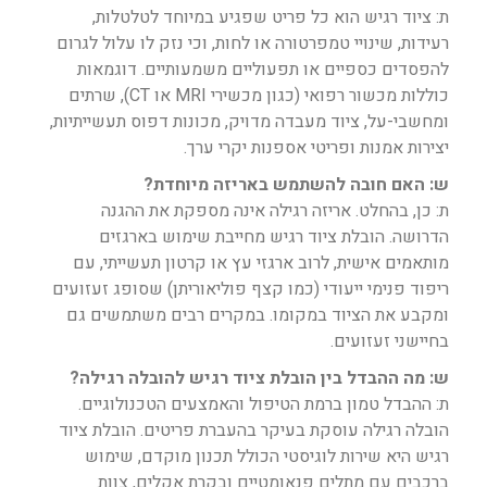
ת: ציוד רגיש הוא כל פריט שפגיע במיוחד לטלטלות,
רעידות, שינויי טמפרטורה או לחות, וכי נזק לו עלול לגרום
להפסדים כספיים או תפעוליים משמעותיים. דוגמאות
כוללות מכשור רפואי (כגון מכשירי MRI או CT), שרתים
ומחשבי-על, ציוד מעבדה מדויק, מכונות דפוס תעשייתיות,
יצירות אמנות ופריטי אספנות יקרי ערך.
ש: האם חובה להשתמש באריזה מיוחדת?
ת: כן, בהחלט. אריזה רגילה אינה מספקת את ההגנה
הדרושה. הובלת ציוד רגיש מחייבת שימוש בארגזים
מותאמים אישית, לרוב ארגזי עץ או קרטון תעשייתי, עם
ריפוד פנימי ייעודי (כמו קצף פוליאוריתן) שסופג זעזועים
ומקבע את הציוד במקומו. במקרים רבים משתמשים גם
בחיישני זעזועים.
ש: מה ההבדל בין הובלת ציוד רגיש להובלה רגילה?
ת: ההבדל טמון ברמת הטיפול והאמצעים הטכנולוגיים.
הובלה רגילה עוסקת בעיקר בהעברת פריטים. הובלת ציוד
רגיש היא שירות לוגיסטי הכולל תכנון מוקדם, שימוש
ברכבים עם מתלים פנאומטיים ובקרת אקלים, צוות