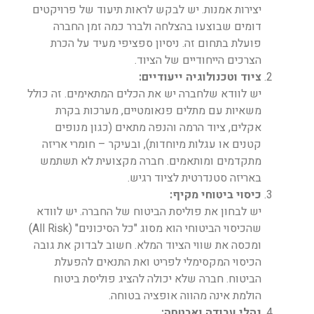
יצירות אמנות. יש לבקש לראות תיעוד של פרויקטים
דומים שבוצעו בהצלחה ולברר כמה זמן החברה
פועלת בתחום זה. ניסיון ספציפי מעיד על הכרת
הצרכים הייחודיים של הציוד.
ציוד וטכנולוגיה ייעודיים:
יש לוודא שלחברה יש את הכלים המתאימים. זה כולל
משאיות עם מתלים פנאומטיים, מערכות בקרת
אקלים, ציוד הרמה והנפה מתאים (כגון מנופים
קטנים או עגלות מיוחדות), ובעיקר – חומרי אריזה
מתקדמים ומותאמים. חברה מקצועית לא תשתמש
באריזה סטנדרטית לציוד רגיש.
כיסוי ביטוחי מקיף:
יש לבחון את פוליסת הביטוח של החברה. יש לוודא
שהכיסוי הביטוחי הוא מסוג "כל הסיכונים" (All Risk)
ומכסה את שווי הציוד המלא. חשוב לבדוק את גובה
הכיסוי המקסימלי לפריט ואת התנאים להפעלת
הביטוח. חברה שלא יכולה להציג פוליסת ביטוח
הולמת אינה מהווה אופציה בטוחה.
נהלי עבודה ואבטחה: