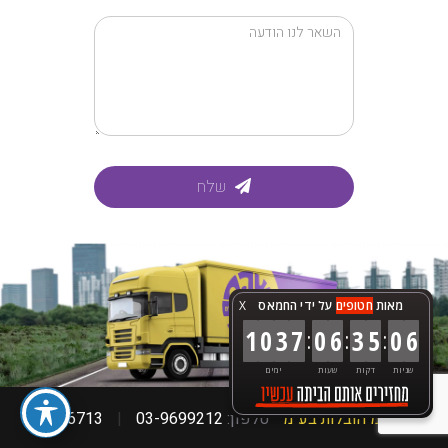
שלח
מאות
חטופים
על ידי החמאס
X
:
:
:
1
0
3
7
0
6
3
5
0
8
שניות
דקות
שעות
ימים
ש.ה.מ הובלות בע״מ
טלפון:
03-9699212
|
6713*
|