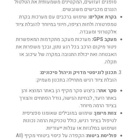
סופגים זעזועים, המקטינים משמעותית את הטלטול
הנגרם מכבישים משובשים.
בקרת אקלים:
שימוש ברכבים עם מערכות בקרת
טמפרטורה ולחות רציפה, חיוני במיוחד להובלת ציוד
אלקטרוני ומעבדה.
מעקב GPS:
מערכות מעקב מתקדמות המאפשרות
ניטור מיקום הרכב בכל רגע נתון, ובכך משפרות את
האבטחה ואת יכולת התגובה במקרה של עיכוב או
תקלה.
תכנון לוגיסטי מדויק וניהול סיכונים:
הובלת ציוד רגיש מתחילה בתכנון מעמיק:
סקר אתר:
ביצוע סקר מקיף הן באתר המוצא והן
באתר היעד, לבחינת הגישה, גודל הפתחים והצורך
בציוד הרמה מיוחד.
צוות מיומן:
שימוש במובילים שאומנו ספציפית
לטיפול בציוד רגיש, כולל טכניקות הרמה נכונות
ושימוש במלגזות או עגלות ייעודיות.
פוליסת ביטוח:
הקפדה על כיסוי ביטוחי מקיף (All