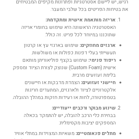
רגיש, יש ליישם אסטרטגיות ופתרונות מקיפים המבטיחים
את בטיחות הפריטים בכל שלבי המעבר.
אריזה מותאמת אישית ומתקדמת:
האסטרטגיה הראשונה היא שימוש בחומרי אריזה
שתוכננו במיוחד לכל פריט. זה כולל:
ארגזים מחוזקים:
שימוש בארגזי עץ או קרטון
תעשייתי בעלי דפנות כפולות או משולשות.
ריפוד פנימי:
שימוש בקצף פוליאוריתן מותאם
אישית (Custom Foam) שנוצק לצורת הציוד ומספק
בלימת זעזועים מרבית.
חיישני זעזועים:
הצמדת מדבקות או חיישנים
אלקטרוניים לציוד ולארגזים, המתעדים חריגות
בטמפרטורה, לחות או רעידות חזקות במהלך ההובלה.
שינוע מבוקר ורכבים ייעודיים:
בבחירת כלי הרכב להובלה, יש להתמקד בכאלה
המספקים יציבות מקסימלית:
מתלים פנאומטיים:
משאיות המצוידות במתלי אוויר