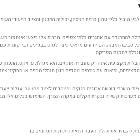
ן מוביל כללי טמון ברמת הניסיון, יכולות התכנון והציוד הייעודי העו
לה להתמודד עם אתגרים בלתי צפויים. חברות אלו ביצעו אינספור מע
סביבה ומבנה. הם יודעים מראש כיצד לנווט בבניינים רבי-קומות עם 
וגבלת למקום הפריקה.
הובלות מקצועית אינה רק מעבירה ארגזים; היא מנהלת פרויקט. התכנון כ
יפיות, ותיאום עם גורמים נוספים כגון מנהלי מבנים או מתקיני ציוד
יוד משרדי דורשת ארגזים חזקים ומיוחדים לציוד מחשוב, עגלות ייעוד
 עם מערכות קשירה ובקרת אקלים במקרה הצורך. השימוש בכלים אלו מב
ת להבהיר את תהליך העבודה ואת היתרונות הגלומים בו: