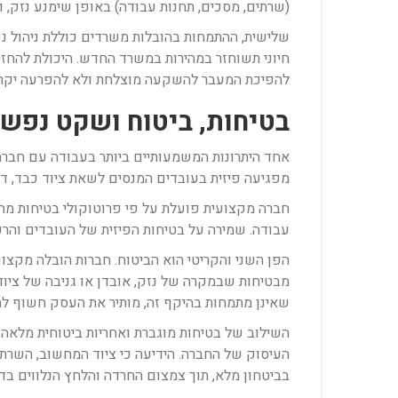
(שרתים, מסכים, תחנות עבודה) באופן שימנע נזק,
שלישית, ההתמחות בהובלות משרדים כוללת ניהול נכ
חיוני תשוחזר במהירות במשרד החדש. היכולת להחזי
להפיכת המעבר להשקעה מוצלחת ולא להפרעה יקרה. ב
בטיחות, ביטוח ושקט נפשי
אחד היתרונות המשמעותיים ביותר בעבודה עם חברת
מפגיעה פיזית בעובדים המנסים לשאת ציוד כבד, דרך
חברה מקצועית פועלת על פי פרוטוקולי בטיחות מחמ
עבודה. שמירה על בטיחות הפיזית של העובדים והרכוש
הפן השני והקריטי הוא הביטוח. חברות הובלה מקצוע
מבטיחות שבמקרה של נזק, אובדן או גניבה של ציוד
שאינן מתמחות בהיקף זה, מותיר את העסק חשוף לח
השילוב של בטיחות מוגברת ואחריות ביטוחית מלאה 
העיסוק של החברה. הידיעה כי ציוד המחשוב, השרתי
בביטחון מלא, תוך צמצום החרדה והלחץ הנלווים בדרך 