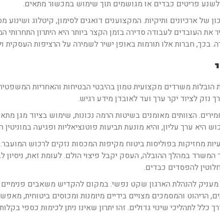
 ולשנע פריטים כבדים או מגושמים תוך שימוש במכשור מתאים.
ון של ארכיונים ותיקיות. המקצוענים דואגים לסימון, קיטלוג ושינו
ר את העובדים לעבודה סדירה בזמן הקצר ביותר היא היתרון התחרותי 
כך, חברות אלו תורמות באופן ישיר לשמירה על הרציפות העסקית ולמ
 הובלות משרדים מקצועית טמון בהיבטי הבטיחות והאחריות המשפטית ו
 נזק לציוד יקר ערך ועד לאובדן מידע רגיש.
ירים. הצוותים מאומנים בשיטות הרמה נכונות, שימוש בציוד מגן מתאי
 היא ערך עליון, והיא מונעת תביעות פוטנציאליות ופגיעה במוניטין הא
יות מחזיקות בפוליסות ביטוח מקיפות המכסות נזקים לרכוש המועבר. פו
 המשרד במהלך ההובלה, העסק יקבל פיצוי הולם. לעומת זאת, ניסיון 
לוטין להפסדים כבדים.
מעניק להנהלת הארגון שקט נפשי. במקום להקדיש משאבים פנימיים לני
ם, הריהוט והמסמכים מצויים בידיים מיומנות ומכוסים ביטוחית, מאפ
כלל לתהליכי שינוי גדולים. זהו יתרון שאינו ניתן לכימות כספי בקלות,