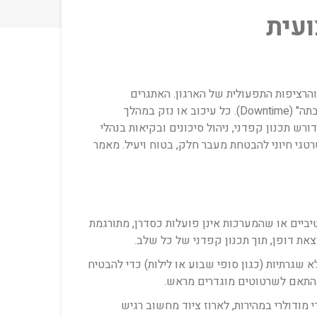
ועית
והרציפות התפעולית של הארגון. האתגרים
המרכזיים טמונים בצורך לשנע ציוד טכנולוגי רגיש, ריהוט כבד, ארכיונים מסווגים, וכל זאת תוך צמצום מינימלי של "זמן השבתה" (Downtime). כל עיכוב או נזק במהלך
ש תכנון קפדני, ניהול סיכונים ובקיאות בנהלי
טגי חיוני להבטחת מעבר חלק, בטוח ויעיל. מאמר
יים או שהמערכות אינן פועלות כסדרן, מתורגמת
את דופן, תוך תכנון קפדני של כל שלב.
שגרתיות (כגון סופי שבוע או לילות) כדי להבטיח
 בהתאם לשרטוטים מוגדרים מראש.
 מודולרי במהירות, לארוז ציוד מחשוב רגיש