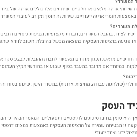
וד המשרד?
ירותי אריזה מלאים או חלקיים. שירותים אלו כוללים אריזה של ציוד 
 באמצעות חומרי אריזה ייעודיים. שירות זה חוסך זמן רב לעובדי המשרד
בלת משרדים?
 ישיר לציוד. בהובלת משרדים, חברות מקצועיות מציעות כיסויים רחבים י
ם או פגיעה ברציפות העסקית כתוצאה מכשל בהובלה. חשוב לוודא שהפ
ודשיים מראש. תכנון מוקדם מאפשר לחברת ההובלות לבצע סקר אתר י
קוח, במיוחד אם מדובר במעבר בסוף שבוע או בחודשי הקיץ העמוסים
יהוט?
דולרי (שולחנות עבודה, מחיצות, ארונות) במשרד הישן, שינוע בטוח ו
יד העסק
ך הוא טומן בחובו סיכונים לוגיסטיים ותפעוליים. המאמר הבהיר כי ה
ה זו מבטיחה שמירה על הרציפות העסקית באמצעות צמצום דרסטי ש
ול ידע וציוד ייעודי.