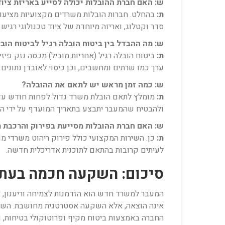
ש: האם חברת ההובלות יכולה לסייע באריזת צי
ת:
בהחלט. חברות הובלות משרדים מקצועיות מציעות ש
סדר וקטלוג, ואריזה מיוחדת של ציוד טכנולוגי רגיש
ש: מה ההבדל בין ביטוח הובלה רגיל לביטוח הו
ת:
ביטוח הובלה רגיל (אחריות מוביל) מכסה נזק פיזי
ערך כמו שרתים ומחשבים, וכן כיסוי לאובדן נתוני
ש: כמה זמן מראש יש לתאם את ההובלה?
ת:
מומלץ לתאם הובלת משרד גדול לפחות חודש עד ח
ולהבטיח שהמעבר יתבצע בתאריך המועדף על ידי הל
ש: האם חברת ההובלות מסייעת בפירוק והרכבת ר
ת:
כן. השירות המקצועי כולל פירוק ריהוט משרדי מו
לעיתים קרובות בהתאם לתוכנית אדריכלית חדשה.
סיכום: השקעה חכמה בעת
המעבר למשרד חדש הוא הזדמנות לצמיחה וריענון, א
אינה הוצאה, אלא השקעה אסטרטגית מחושבת. השקע
החברה באמצעות ביטוח מקיף ופרוטוקולי בטיחות, וניצ