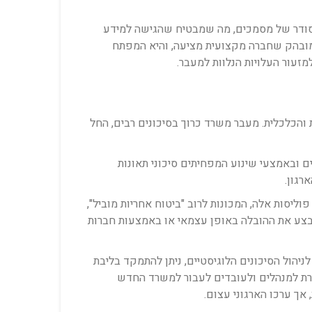
ע מסודר של מסמכים, מה שמבטיח שהגישה למידע
המובהק שחברה מקצועית מציעה, והיא המפתח
זעור העלויות הנלוות למעבר.
הכלכלית. מעבר משרד כרוך בסיכונים רבים, החל
ם ובאמצעי שינוע המפחיתים סיכוני תאונות
רגון.
ליסות אלה, המכונות לרוב "ביטוח אחריות מוביל",
לבצע את ההובלה באופן עצמאי או באמצעות חברות
הול הסיכונים הלוגיסטיים, ניתן להתמקד בליבת
שרת למנהלים ולעובדים לעבור למשרד החדש
 אך ערכו הארגוני עצום.