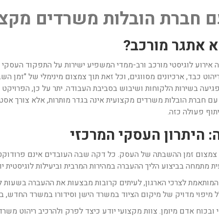
ם חברת הובלות משרדים מקצ
א אתגר מורכב?
ה אירוע לוגיסטי מורכב ורב-ממדי המשפיע ישירות על התפקוד העסקי 
עה בשירות הלקוחות ושיבוש בסביבת העבודה. יתר על כן, הפרויקט דור
 עם חברת הובלות משרדים מקצועית אינה בגדר מותרות, אלא צורך אסטר
תוף פעולה כזה.
: היתרון העסקי המרכזי
 צמצום זמן ההשבתה של העסק. כל דקה שבה העובדים אינם פרודוקטיב
 מתמחה בביצוע הליך ההעברה במהירות המרבית וביעילות לוגיסטית יוצ
מותאמת לצרכי הארגון, לעיתים קרובות מבצעות את ההעברה בשעות לא 
לל מיפוי מדויק של מיקום הציוד במשרד הישן וסידורו במשרד החדש,
ובכוח אדם מיומן. צוות מקצועי יודע כיצד לפרק ולהרכיב ריהוט משרדי