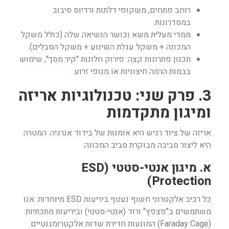
רוחב פתחים, משקופי דלתות ורדיוס סיבוב
במסדרונות.
ממדי מעלית משא וכושר הנשיאה שלה (כולל משקל
המכונה + משקל עגלת השינוע + משקל הסבלים).
תכנון פתרונות קצה: פירוק חלונות "קיר מסך", שימוש
בבמות הרמה חיצוניות או מנופי זרוע.
3. פרק שני: טכנולוגיות אריזה
ומיגון מתקדמות
אריזה של ציוד רגיש היא אומנות של בידוד אנרגיה. המטרה
היא ליצור סביבה מבוקרת סביב המכונה.
א. מיגון אנטי-סטטי (ESD
Protection)
כל רכיב אלקטרוני חשוף נעטף ביריעות ESD מיוחדות. אנו
משתמשים ב"פצפץ" ורוד (אנטי-סטטי) וביריעות מתכתיות
(Faraday Cage) המונעות חדירת שדות אלקטרומגנטיים.