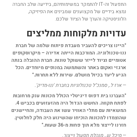
התפעול וה-IT להתמקד במשימותיהם, בידיעה שלב החברה
נמצא בידיים של מקצוענים שמבינים את הפיזיקה,
הלוגיסטיקה והערך של הציוד שלכם.
עדויות מלקוחות ממליצים
"היינו צריכים להעביר מעבדת פיתוח שלמה של חברת
ננו-טכנולוגיה. המורכבות הייתה אדירה – מיקרוסקופים
אטומיים וציוד לייזר ששוקל טונות. חברת ההובלה בנתה
ארגזי ואקום באתר והשתמשה במנופים מיוחדים. הכל
הגיע ליעד בכיול מושלם. שירות ללא תחרות."
—
ארז ל., סמנכ"ל טכנולוגיות בחברת 'ננו-מדיק'.
"העברנו בית דפוס דיגיטלי הכולל מכונות ענק מרחובות
לפתח תקווה. החשש הגדול היה מהזעזועים בכביש 4.
המשאיות עם מתלי האוויר עשו את העבודה, והחיישנים
שהוצמדו למכונות הוכיחו שהשינוע היה חלק לחלוטין.
חזרנו לייצור מלא תוך פחות מ-36 שעות."
—
מיכל ש., מנהלת תפעול וייצור.