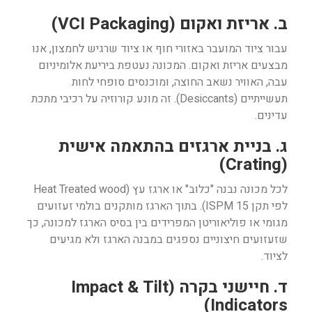
ב. אריזת ואקום (VCI Packaging)
עבור ציוד המועבר באזורי חוף או ציוד שרגיש לחמצון, אנו
מבצעים אריזת ואקום. המכונה נעטפת ביריעת אלומיניום
עבה, האוויר נשאב החוצה, ומוכנסים סופחי לחות
תעשייתיים (Desiccants). זה מונע קורוזיה על רכיבי מתכת
עדינים.
ג. בניית ארגזים בהתאמה אישית
(Crating)
לכל מכונה נבנה "כלוב" או ארגז עץ (Heat Treated wood
לפי תקן ISPM 15). בתוך הארגז מותקנים בולמי זעזועים
מגומי או פוליאוריטן המפרידים בין בסיס הארגז למכונה, כך
שזעזועים חיצוניים נספגים במבנה הארגז ולא מגיעים
לציוד.
ד. חיישני בקרה (Impact & Tilt
Indicators)