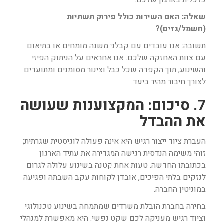
כלכלית בארגון שלכם.
שאלה: האם השירות כולל פירוק תשתיות
(חשמל/גזים)?
תשובה: אנו עובדים עם קבלני משנה מומחים או בתיאום
עם צוות האחזקה שלכם. אנו אחראים על הניתוק הפיזי
והשינוע, תוך הקפדה שכל כבל וצינור מסומנים ומתועדים
לצורך חיבור מהיר ביעד.
7. סיכום: המקצוענות שעושה
את ההבדל
העברת ציוד ייצור רגיש היא אינה פעולה לוגיסטית שגרתית;
זוהי משימה הנדסית רגישה המגדירה את עתיד הארגון
בכתובתו החדשה. טעות אחת קטנה בשינוע עלולה לגרום
לנזקים בלתי הפיכים, אובדן לקוחות עקב השבתה ופגיעה
במוניטין החברה.
בחירה בחברת הובלת משרדים שמתמחה בשינוע טכנולוגי
וציוד רגיש מעניקה לכם שקט נפשי. היא מאפשרת למנהלי