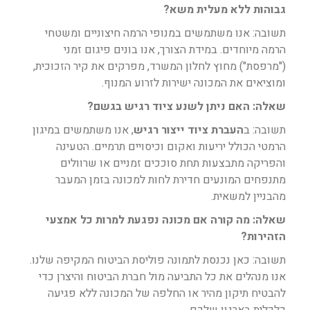
גבוהות ללא מעלית משא?
תשובה: אנו משתמשים במנופי הרמה חיצוניים ומשטחי
הרמה מיוחדים. במידת הצורך, אנו בונים פיגום זמני
("מרפסת") מחוץ לחלון המשרד, מפרקים את קיר הזכוכית,
ומוציאים את המכונה ישירות לזרוע המנוף.
שאלה: האם ניתן לשנע ציוד רגיש בגשם?
תשובה: ב
העברת ציוד ייצור רגיש
, אנו משתמשים במיגון
הרמטי הכולל יריעות ואקום וכיסויים תרמיים. הטעינה
והפריקה מתבצעות תחת סוככים זמניים או שרוולים
מתנפחים המונעים חדירת לחות למכונה בזמן המעבר
מהבניין למשאית.
שאלה: מה קורה אם מכונה נפגעת למרות כל אמצעי
הזהירות?
תשובה: כאן נכנסת לתמונה פוליסת הביטוח המקיפה שלנו.
אנו מנהלים את כל התביעה מול חברת הביטוח והיצרן כדי
להבטיח תיקון מהיר או החלפה של המכונה ללא פגיעה