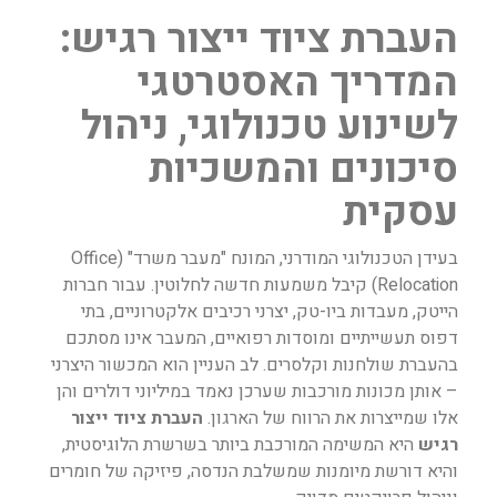
העברת ציוד ייצור רגיש:
המדריך האסטרטגי
לשינוע טכנולוגי, ניהול
סיכונים והמשכיות
עסקית
בעידן הטכנולוגי המודרני, המונח "מעבר משרד" (Office
Relocation) קיבל משמעות חדשה לחלוטין. עבור חברות
הייטק, מעבדות ביו-טק, יצרני רכיבים אלקטרוניים, בתי
דפוס תעשייתיים ומוסדות רפואיים, המעבר אינו מסתכם
בהעברת שולחנות וקלסרים. לב העניין הוא המכשור היצרני
– אותן מכונות מורכבות שערכן נאמד במיליוני דולרים והן
אלו שמייצרות את הרווח של הארגון.
העברת ציוד ייצור
רגיש
היא המשימה המורכבת ביותר בשרשרת הלוגיסטית,
והיא דורשת מיומנות שמשלבת הנדסה, פיזיקה של חומרים