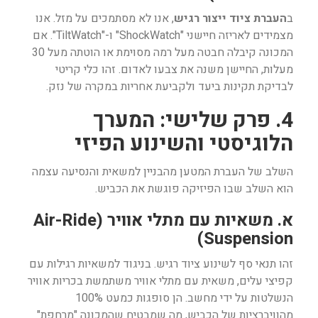
ב
העברת ציוד ייצור רגיש
, אנו לא מסתמכים על מזל. אנו
מצמידים לאריזה חיישני "ShockWatch" ו-"TiltWatch". אם
המכונה קיבלה חבטה מעל רמה מסוימת או הוטתה מעל 30
מעלות, החיישן משנה את צבעו לאדום. זהו כלי קריטי
לבדיקת תקינות ביעד ולקביעת אחריות במקרה של נזק.
4. פרק שלישי: המערך
הלוגיסטי והשינוע הפיזי
השלב של העברת המטען מהבניין למשאית והנסיעה עצמה
הוא השלב שבו הפיזיקה פוגשת את הכביש.
א. משאיות עם מתלי אוויר (Air-Ride
Suspension)
זהו תנאי סף לשינוע ציוד רגיש. בניגוד למשאיות רגילות עם
קפיצי עלים, משאית עם מתלי אוויר משתמשת בכריות אוויר
הנשלטות על ידי מחשב. הן סופגות כמעט 100%
מהוויברציות של הכביש, מה שמבטיח שהמכונה "מרחפת"