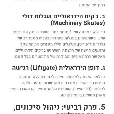
בתוך תא המטען.
ב. ג'קים הידראוליים ועגלות דולי
(Machinery Skates)
כדי להזיז מכונה של 3 טונות בתוך משרד הייטק עם רצפת
שיש, משתמשים בעגלות מיוחדות בעלות מספר רב של
גלגלי פוליאוריטן. הגלגלים הללו מפזרים את המשקל
ומונעים חריצה של הרצפה. השימוש בג'קים הידראוליים
מאפשר הרמה איטית ומבוקרת של מילימטרים בכל פעם.
ג. דופן הידראולית (Liftgate) רגישה
העלאת המכונה למשאית חייבת להתבצע ללא זעזועים.
דפנות הידראוליות מודרניות מאפשרות תנועה חלקה
לחלוטין (Level lift), השומרת על הקונטיינר או הארגז במצב
מאוזן מושלם ביחס לקרקע.
5. פרק רביעי: ניהול סיכונים,