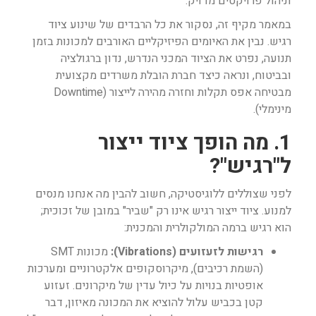
וניהול פרויקטים מדויק.
במאמר מקיף זה, נסקור את כל הרבדים של שינוע ציוד
רגיש. נבין את האיומים הפיזיקליים האורבים למכונות בזמן
תנועה, נפרט את הציוד המכני הנדרש, נדון ברגולציה
ובביטוח, ונראה כיצד חברת הובלת משרדים מקצועית
מבטיחה אפס תקלות וחזרה מהירה לייצור (Downtime
מינימלי).
1. מה הופך ציוד ייצור
ל"רגיש"?
לפני שצוללים ללוגיסטיקה, חשוב להבין מה אנחנו מנסים
למנוע. ציוד ייצור רגיש אינו רק "שביר" במובן של זכוכית;
הוא רגיש ברמה המולקולרית והמכנית:
רגישות לזעזועים (Vibrations):
מכונות SMT
(השמת רכיבים), מיקרוסקופים אלקטרוניים ומערכות
אופטיות בנויות על כיול עדין של מיקרונים. זעזוע
קטן בכביש עלול להוציא את המכונה מאיזון, דבר