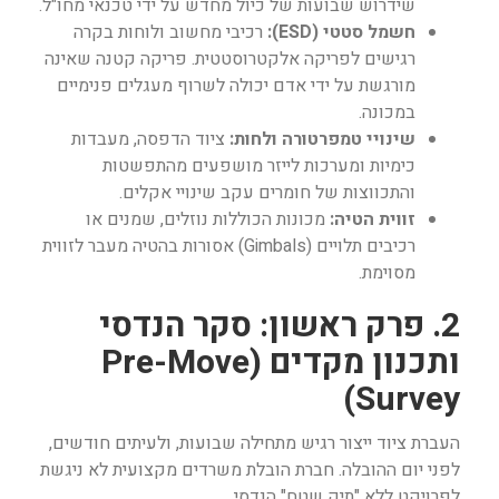
שידרוש שבועות של כיול מחדש על ידי טכנאי מחו"ל.
חשמל סטטי (ESD):
רכיבי מחשוב ולוחות בקרה
רגישים לפריקה אלקטרוסטטית. פריקה קטנה שאינה
מורגשת על ידי אדם יכולה לשרוף מעגלים פנימיים
במכונה.
שינויי טמפרטורה ולחות:
ציוד הדפסה, מעבדות
כימיות ומערכות לייזר מושפעים מהתפשטות
והתכווצות של חומרים עקב שינויי אקלים.
זווית הטיה:
מכונות הכוללות נוזלים, שמנים או
רכיבים תלויים (Gimbals) אסורות בהטיה מעבר לזווית
מסוימת.
2. פרק ראשון: סקר הנדסי
ותכנון מקדים (Pre-Move
Survey)
העברת ציוד ייצור רגיש מתחילה שבועות, ולעיתים חודשים,
לפני יום ההובלה. חברת הובלת משרדים מקצועית לא ניגשת
לפרויקט ללא "תיק שטח" הנדסי.