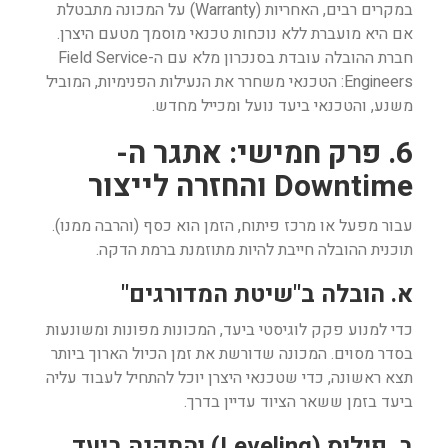
במקרים רבים, האחריות (Warranty) על המכונה מתבטלת
אם היא מועברת ללא נוכחות טכנאי מוסמך מטעם היצרן.
חברת ההובלה עובדת בסנכרון מלא עם ה-Field Service
Engineers: הטכנאי משחרר את הנעילות הפנימיות, המוביל
משנע, והטכנאי ביעד נועל ומכייל מחדש.
6. פרק חמישי: אתגר ה-
Downtime והחזרה לייצור
עבור מפעל או מרכז פיתוח, הזמן הוא כסף (והרבה ממנו).
תוכנית ההובלה חייבת להיות מתוזמנת ברמת הדקה.
א. הובלה ב"שיטת המדורגים"
כדי למנוע פקק לוגיסטי ביעד, המכונות מפונות ומשונעות
בסדר מסוים. המכונה שדורשת את זמן הכיול הארוך ביותר
תצא ראשונה, כדי שטכנאי היצרן יוכל להתחיל לעבוד עליה
ביעד בזמן ששאר הציוד עדיין בדרך.
ב. פילוס (Leveling) והתקנה ביעד