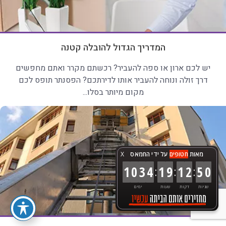
המדריך הגדול להובלה קטנה
יש לכם ארון או ספה להעביר? רכשתם מקרר ואתם מחפשים
דרך זולה ונוחה להעביר אותו לדירתכם? הפסנתר תופס לכם
מקום מיותר בסלו...
מאות
חטופים
על ידי החמאס
X
:
:
:
1
0
3
4
1
9
1
2
5
2
שניות
דקות
שעות
ימים