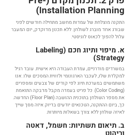
פרק 2: תכנון מקדם (Pre-
Installation Planning)
התקנה מוצלחת של עמדות מחשב מתחילה חודשים לפני
שבורג אחד מוברג לשולחן. ללא תכנון מדוקדק, יום המעבר
עלול להפוך לכאוס לוגיסטי.
א. מיפוי ותיוג חכם (Labeling
Strategy)
במשרדים מודרניים, עמדת העבודה היא אישית. עובד רגיל
למקלדת שלו, לעכבר הארגונומי ולזווית המסכים שלו. אנו
משתמשים במערכת תיוג לפי קודים של צבעים ומספרים
(Color Coding). כל פריט בעמדה מקבל מדבקה התואמת
את מספר השולחן בתוכנית ההושבה (Floor Plan) החדשה.
כך, ביום ההתקנה, הטכנאים יודעים בדיוק איזה מסך שייך
לאיזה שולחן ללא צורך בשאלות מיותרות.
ב. תיאום תשתיות: חשמל, דאטה
וריהוט