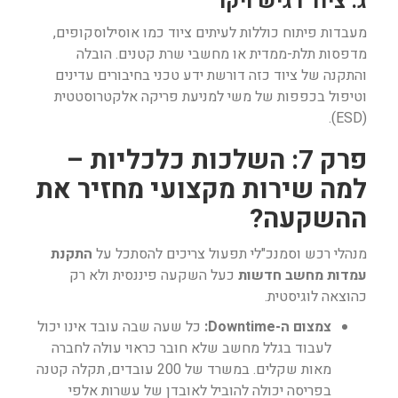
ג. ציוד רגיש ויקר
מעבדות פיתוח כוללות לעיתים ציוד כמו אוסילוסקופים,
מדפסות תלת-ממדית או מחשבי שרת קטנים. הובלה
והתקנה של ציוד כזה דורשת ידע טכני בחיבורים עדינים
וטיפול בכפפות של משי למניעת פריקה אלקטרוסטטית
(ESD).
פרק 7: השלכות כלכליות –
למה שירות מקצועי מחזיר את
ההשקעה?
מנהלי רכש וסמנכ"לי תפעול צריכים להסתכל על
התקנת
עמדות מחשב חדשות
כעל השקעה פיננסית ולא רק
כהוצאה לוגיסטית.
צמצום ה-Downtime:
כל שעה שבה עובד אינו יכול
לעבוד בגלל מחשב שלא חובר כראוי עולה לחברה
מאות שקלים. במשרד של 200 עובדים, תקלה קטנה
בפריסה יכולה להוביל לאובדן של עשרות אלפי