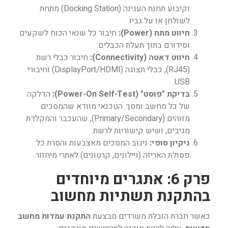
וקיבוע תחנת העגינה (Docking Station) מתחת
לשולחן או על גביו.
חיווט מתח (Power):
חיבור כל שנאי הכוח לשקעים
וסידורם בתוך תעלת הכבלים.
חיווט דאטה (Connectivity):
חיבור כבלי רשת
(RJ45), כבלי תצוגה (DisplayPort/HDMI) וחיבורי
USB.
בדיקת "פוסט" (Power-On Self-Test):
הדלקה
של כל מחשב ומסך. הטכנאי מוודא שהמסכים
מזוהים (Primary/Secondary), שהעכבר והמקלדת
מגיבים, ושיש קישוריות לרשת.
ניקיון סופי:
ניגוב המסכים מאצבעות והסרת כל
פסולת האריזה (ניילונים, קרטונים) לאתרי מיחזור.
פרק 6: אתגרים מיוחדים
בהתקנת תשתיות מחשוב
כאשר חברת הובלת משרדים מבצעת
התקנת עמדות מחשב