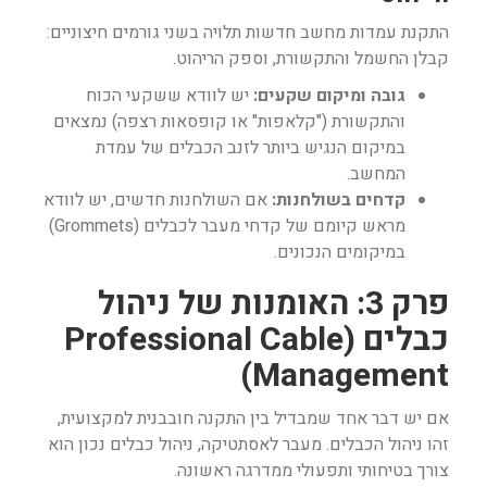
התקנת עמדות מחשב חדשות תלויה בשני גורמים חיצוניים:
קבלן החשמל והתקשורת, וספק הריהוט.
גובה ומיקום שקעים:
יש לוודא ששקעי הכוח
והתקשורת ("קלאפות" או קופסאות רצפה) נמצאים
במיקום הנגיש ביותר לזנב הכבלים של עמדת
המחשב.
קדחים בשולחנות:
אם השולחנות חדשים, יש לוודא
מראש קיומם של קדחי מעבר לכבלים (Grommets)
במיקומים הנכונים.
פרק 3: האומנות של ניהול
כבלים (Professional Cable
Management)
אם יש דבר אחד שמבדיל בין התקנה חובבנית למקצועית,
זהו ניהול הכבלים. מעבר לאסתטיקה, ניהול כבלים נכון הוא
צורך בטיחותי ותפעולי ממדרגה ראשונה.