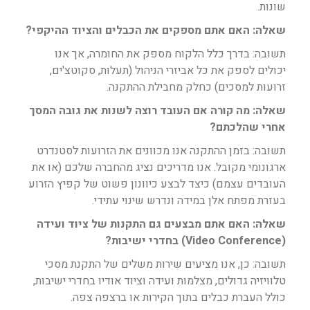
שונות.
שאלה: האם אתם מספקים את הכבלים והציוד ההיקפי?
תשובה: בדרך כלל הלקוח מספק את החומרה, אך אנו
יכולים לספק את כל אביזרי הניהול (תעלות, סקוטצ'ים,
זרועות למסכים) כחלק מחבילת ההתקנה.
שאלה: מה קורה אם העובד רוצה לשנות את גובה המסך
אחרי שהלכתם?
תשובה: בזמן ההתקנה אנו מכוונים את הזרועות לסטנדרט
ארגונומי מקובל. אנו מדריכים נציג מהחברה שלכם (או את
העובדים עצמם) כיצד לבצע כיוונון פשוט של קפיץ הזרוע
בעזרת מפתח אלן במידה ונדרש שינוי עתידי.
שאלה: האם אתם מבצעים גם התקנות של ציוד ועידה
(Video Conference) בחדרי ישיבות?
תשובה: כן, אנו מציעים שירות משלים של התקנת מסכי
טלוויזיה גדולים, מצלמות ועידה וציוד אודיו בחדרי ישיבות,
כולל העברת כבלים בתוך הקירות או ברצפה צפה.