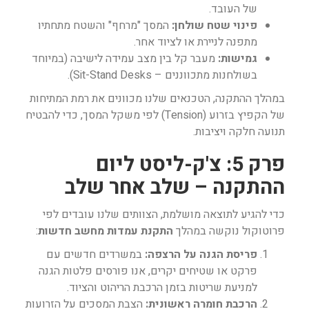
של העובד.
פינוי שטח שולחן:
המסך "מרחף" והשטח מתחתיו
מתפנה לניירת או לציוד אחר.
גמישות:
מעבר קל בין מצב עמידה לישיבה (במיוחד
בשולחנות מתכווננים – Sit-Stand Desks).
במהלך ההתקנה, הטכנאים שלנו מכוונים את רמת המתיחות
של הקפיץ בזרוע (Tension) לפי משקל המסך, כדי להבטיח
תנועה חלקה ויציבות.
פרק 5: צ'ק-ליסט ליום
ההתקנה – שלב אחר שלב
כדי להגיע לתוצאה מושלמת, הצוותים שלנו עובדים לפי
פרוטוקול נוקשה במהלך
התקנת עמדות מחשב חדשות
:
פריסת הגנה על הרצפה:
במשרדים חדשים עם
פרקט או שטיחים יקרים, אנו פורסים פלטות הגנה
למניעת שריטות בזמן הרכבת הריהוט והציוד.
הרכבת חומרה ראשונית:
הצבת המסכים על הזרועות