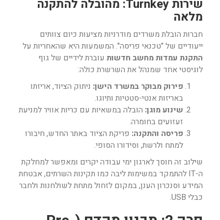
שירות Turnkey: מהובלה להתקנה
מלאה
חברות הובלת משרדים מודרניות מציעות כיום צוותים
ייעודיים של "טכנאי פריסה". המשמעות היא שהאחריות על
התקנת עמדות מחשב חדשות
עוברת לידיים של גוף
לוגיסטי אחד שמנהל את השרשרת כולה:
פירוק מבוקר במשרד הישן:
ניתוק הציוד, אריזתו
באריזות אנטי-סטטיות ותיוגו.
שינוע מוגן:
הובלה במשאיות עם כריות אוויר למניעת
זעזועים בחומרה.
פריסה והתקנה:
פריקת הציוד באתר החדש, חיבורו
למתח ולרשת, וסידורו הסופי.
שילוב זה חוסך לארגון ימי עבודה יקרים ומאפשר למחלקת
ה-IT להתמקד במשימות ליבה כמו תקינות השרתים, אבטחת
המידע וסנכרון הענן, במקום לזחול מתחת לשולחנות ולחבר
כבלי USB.