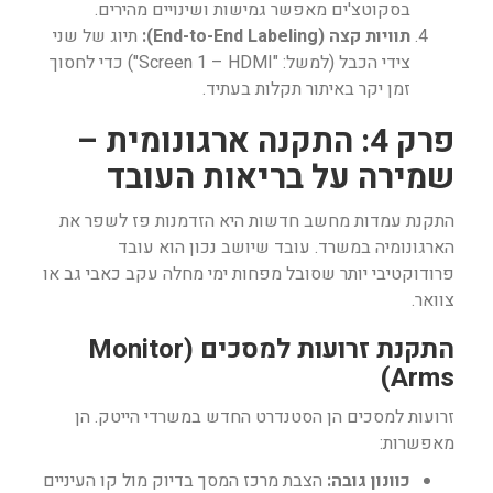
בסקוטצ'ים מאפשר גמישות ושינויים מהירים.
תוויות קצה (End-to-End Labeling):
תיוג של שני
צידי הכבל (למשל: "Screen 1 – HDMI") כדי לחסוך
זמן יקר באיתור תקלות בעתיד.
פרק 4: התקנה ארגונומית –
שמירה על בריאות העובד
התקנת עמדות מחשב חדשות היא הזדמנות פז לשפר את
הארגונומיה במשרד. עובד שיושב נכון הוא עובד
פרודוקטיבי יותר שסובל מפחות ימי מחלה עקב כאבי גב או
צוואר.
התקנת זרועות למסכים (Monitor
Arms)
זרועות למסכים הן הסטנדרט החדש במשרדי הייטק. הן
מאפשרות:
כוונון גובה:
הצבת מרכז המסך בדיוק מול קו העיניים