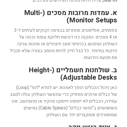
חדשות
, עליה להיות מוכנה לתרחישים מורכבים:
א. עמדות מרובות מסכים (Multi-
Monitor Setups)
מפתחים, אנליסטים וסוחרים בבורסה זקוקים לעיתים ל-3
או 4 מסכים. התקנה כזו דורשת חלוקת עומס נכונה על
השולחן ושימוש בכרטיסי מסך חיצוניים או תחנות עגינה
חזקות במיוחד. כל כבל חייב להיות מנותב בצורה שלא תגביל
את תנועת הזרועות.
ב. שולחנות חשמליים (Height-
Adjustable Desks)
כאן ניהול הכבלים הופך לאמנות. יש לוודא "לופ" (Loop)
של כבלים ארוכים מספיק כדי שכאשר השולחן עולה למצב
עמידה, הכבלים לא יימתחו ויינתקו מהקיר או מהמחשב. אנו
משתמשים ב"נחשי כבלים" (Cable Spines) גמישים
שמתארכים ומתקצרים יחד עם השולחן.