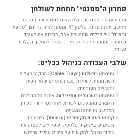
פתרון ה"ספגטי" מתחת לשולחן
עמדת עבודה ממוצעת כוללת היום לפחות שני מסכים,
מחשב, תחנת עגינה, טלפון IP, ומטען לנייד. זה יוצר "פקעת
נחשים" של כבלים שמושכת אבק, מסכנת את העובד
במעידה, ומהווה סיוט לטכנאי IT שצריך להחליף מקלדת
פגומה.
שלבי העבודה בניהול כבלים:
שימוש בתעלות (Cable Trays):
התקנת תעלות
רשת מתחת לשולחן שבהן מונחים שנאי הכוח
והכבלים העודפים.
שימוש בשרוולים וספירלות:
איגוד כל הכבלים
היוצאים מהמסכים לשרוול אחד נקי היורד לכיוון
המחשב או תחנת העגניה.
קיבוע בעזרת סקוטצ'ים (Velcro):
הימנעות
משימוש באזיקוני פלסטיק שעלולים לפצוע את
בידוד הכבל ולהקשות על פירוק עתידי. שימוש