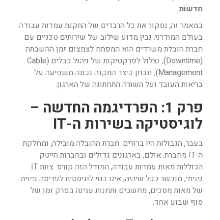
חדשות
.
במאמר זה, נסקור את כל הרבדים של התקנת עמדות עבודה
בעולם המודרני. נבין מדוע שילוב של שירותים טכניים עם
חברת הובלת משרדים הוא המפתח לצמצום זמן ההשבתה
(Downtime), נצלול לפרקטיקות של ניהול כבלים (Cable
Management), ונבחן כיצד התקנה נכונה משפיעה על
בריאות העובד ועל השורה התחתונה של הארגון.
פרק 1: הפרדיגמה החדשה –
לוגיסטיקה בשירות ה-IT
בעבר, הגבולות היו ברורים: חברת ההובלה מובילה, ומחלקת
ה-IT מחברת. אולם, בארגונים גדולים ובחברות הייטק
הכוללות מאות עמדות עבודה, המודל הזה קורס. צוות IT
פנימי, מוכשר ככל שיהיה, אינו בנוי לוגיסטית לפריסה פיזית
של מאות מסכים, מחשבים ותחנות עגינה בפרק זמן של
סוף שבוע אחד.