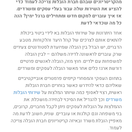
מהקריטריונים שבהם חברת הובלות צריכה לעמוד כדי
להציע את השירות שלה עבור בעלי עסקים ומשרדים.
אז איך עוברים למקום חדש ומתחילים ברגל ימין?
הנה
כל מה שכדאי לדעת
אחד היתרונות של שירותי הובלות בא לידי ביטוי ביכולת
להתאים אותם לצרכים של קהל היעד והלקוחות. מטבע
הדברים, יש הבדל בין הובלה שמיועדת לסטודנטים צעירים
שרק עוברים לראשונה לדירה משלהם – לבין הובלה
למשפחות עם ילדים. חוץ מזה, הובלה לאנשים פרטיים
דורשת ארגז כלים אחר מאשר הובלה לעסקים ומשרדים.
בתחום העסקי והמסחרי קיימים פרמטרים אובייקטיביים
שאליהם כדאי להידרש כאשר בוחרים חברת הובלות.
ראשית, רצוי לאסוף כמה שיותר המלצות על
שירותי הובלות
משרדים
וכך להגדיל את הסיכוי לבחירה מושכלת. את
ההמלצות על הובלות לעסקים ניתן לקבל מחברים, קרובים,
בני משפחה וגם קולגות או עובדים. שנית, חשוב לדעת מה
מאפיין הובלת משרד ובאיזה קריטריונים חברת הובלה צריכה
לעמוד.