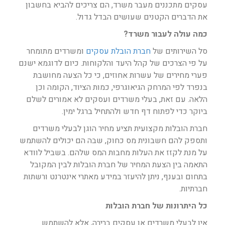
עסקים מתכננים מעבר משרד, הם צריכים להביא בחשבון
את הדברים הקטנים שעושים הבדל גדול.
כמה עולה לעבור משרד?
סל השירותים של
חברת הובלת עסקים
ומשרדים מתומחר
על פי הצרכים של קהל היעד והלקוחות. כיום לדוגמא ישנם
פערי מחירים של עשרות אחוזים, כי כל הצעה מחושבת
בנפרד לפי המרחק הגיאוגרפי, כמות הציוד, הקומה וכן
הלאה. עם זאת, בעלי משרדים ועסקים לא אמורים לשלם
ביוקר כדי לפתוח דף חדש ולהתחיל ברגל ימין.
חברת הובלות מקצועית תציע מחיר הוגן לבעלי משרדים
ותספק להם חשבונית מס כחוק, שבה הם יכולים להשתמש
על מנת לקזז את העלות מחבות המס שלהם. בשביל לוודא
התאמה בין הצעת המחיר של חברת הובלות לבין המקובל
בתחום ובענף, ניתן להיעזר במידע מאתרי אינטרנט ורשתות
חברתיות.
כל היתרונות של חברת הובלות
אין לבעלי משרדים או עסקים ברירה, אלא להשתמש