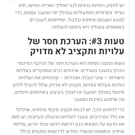
יש לספק הנחיות ברורות לגבי תהליך האריזה האישי, תיוג
הציוד והציפיות התפעוליות במהלך ימי המעבר עצמם, כדי
למנוע השבתה מיותרת ובלבול. התייחסות לעובדים
כשותפים בתהליך היא מפתח להצלחה.
טעות #3: הערכת חסר של
עלויות ותקציב לא מדויק
טעות נפוצה נוספת היא הערכת חסר של ההיקף הפיננסי
הכרוך במעבר משרדים. ארגונים רבים מתמקדים בעלויות
הישירות – שכר הובלה ושכירות – ומזניחים את העלויות
הנלוות והבלתי צפויות. תקציב לא מדויק עלול להוביל ללחץ
פיננסי במהלך המעבר או לצורך בקיצוץ בשירותים חיוניים,
מה שיפגע באיכות המעבר.
כדי להימנע מכך, יש לבנות תקציב מקיף ומפורט, שיכלול
את כלל המרכיבים. מעבר לעלויות ההובלה והביטוח, יש לתת
את הדעת על הוצאות כגון רכישת ריהוט וציוד חדש, עלויות
שיפוץ והתאמת המשרד החדש לדרישות התקנים (כולל