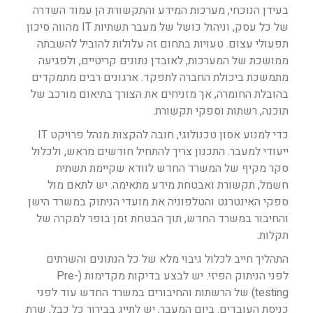
בעידן הנוכחי, מערכות המידע והתקשורת הן עמוד השדרה
של כל עסק, וניהול כושל של מעבר תשתיות IT מהווה סיכון
תפעולי עצום. טעויות בתחום זה עלולות להוביל להשבתה
ממושכת של המערכות, לאובדן נתונים קריטיים, ולפגיעה
מתמשכת ביכולת החברה לתפקד. ארגונים רבים מתמקדים
בהובלת החומרה, אך מזניחים את הצורך בתיאום מורכב של
תוכנה, רשתות וספקי תקשורת.
כדי למנוע אסון טכנולוגי, חובה להקצות מנהל פרויקט IT
ייעודי למעבר. התכנון צריך להתחיל חודשים מראש, ולכלול
סקר מקיף של המשרד החדש לוודא שקיימת תשתית
חשמל, תקשורת ואבטחת מידע מתאימה. יש לתאם מול
ספקי האינטרנט והטלפוניה את מועדי הניתוק במשרד הישן
והחיבור במשרד החדש, תוך הבטחת זמן בופר למקרה של
תקלות.
התהליך חייב לכלול גיבוי מלא של כל הנתונים והשרתים
לפני הניתוק הפיזי. יש לבצע בדיקות מקדימות (Pre-
testing) של הרשתות והחיבורים במשרד החדש עוד לפני
כניסת העובדים. ביום המעבר, יש לתייג בבירור כל כבל, שרת