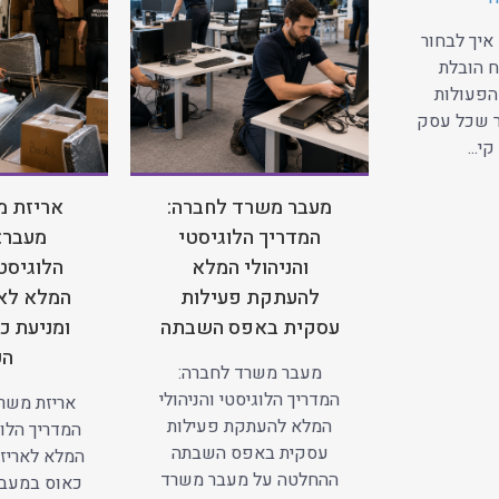
איך לבחור
 הובלת
הפעולות
ר שכל עסק
י...
מעבר משרד לחברה:
אריזת מ
המדריך הלוגיסטי
מעבר:
והניהולי המלא
הלוגיסטי
להעתקת פעילות
המלא לאר
עסקית באפס השבתה
ומניעת כ
הע
מעבר משרד לחברה:
המדריך הלוגיסטי והניהולי
אריזת משרד
המלא להעתקת פעילות
המדריך הלוג
עסקית באפס השבתה
המלא לאריזה
ההחלטה על מעבר משרד
כאוס במעב