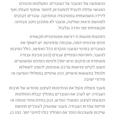
ההשפעה של המעבר על העובדים. התעלמות מהגורם
האנושי עלולה להוביל להתנגדות, לחוסר שיתוף פעולה ואף
לירידה משמעותית במוטיבציה ובתפוקה. עובדים זקוקים
לתחושת ודאות ושליטה, ומעבר לא מתוכנן היטב מבחינה
תקשורתית יוצר חרדה ובלבול.
הימנעות מטעות זו דורשת אסטרטגיית תקשורת
פנים-ארגונית יזומה, שקופה ומפורטת. יש לשתף את
העובדים בפרטי המעבר מוקדם ככל האפשר, כולל הסיבות
למעבר, היתרונות הצפויים עבורם (כגון סביבת עבודה
משופרת או מיקום נגיש יותר) ולוחות הזמנים המשוערים.
חשוב לקיים פגישות עדכון שוטפות, להשיב לשאלות
ולטפל בחששות אישיים, כגון שינויים במסלולי הנסיעה או
סידורי ישיבה.
מעבר מוצלח מנצל את ההזדמנות לעיצוב מחודש של תרבות
העבודה. יש לערב את העובדים בתהליך קבלת ההחלטות
הנוגעות לעיצוב המשרד החדש, כגון בחירת אזורי מנוחה או
פריסת עמדות העבודה. מעבר שמעניק לעובדים תחושת
שייכות ומעורבות הופך את התהליך כולו לחיובי יותר. כמו כן,