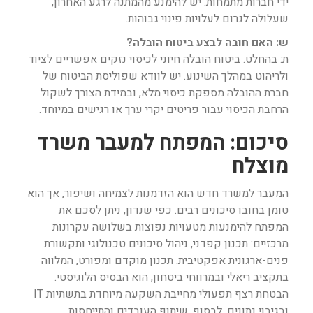
ידי חברות מתמחות. יש להימנע מהמתנה לרגע האחרון,
שעלולה לגרום לעלויות פינוי גבוהות.
ש: האם חובה לבצע ביטוח הובלה?
ת: בהחלט. ביטוח הובלה חיוני לכיסוי נזקים אפשריים לציוד
ולריהוט במהלך השינוע. יש לוודא שפוליסת הביטוח של
חברת ההובלה מספקת כיסוי מלא, ובמידת הצורך לשקול
הרחבת הכיסוי עבור פריטים יקרי ערך או רגישים במיוחד.
סיכום: המפתח למעבר משרד
מוצלח
המעבר למשרד חדש הוא הזדמנות לצמיחה ושיפור, אך הוא
טומן בחובו סיכונים רבים. כפי שנדון, ניתן לסכם את
המפתח להימנעות מטעויות נפוצות בשלושה עקרונות
מרכזיים: תכנון קפדני, ניהול סיכונים טכנולוגי ותקשורת
פנים-ארגונית אפקטיבית. תכנון מוקדם ומפורט, המלווה
בתקציב ריאלי ובמרווחי ביטחון, הוא הבסיס הלוגיסטי.
הבטחת רצף תפעולי מחייבת השקעה מיוחדת בתשתיות IT
ובגיבוי נתונים. לבסוף, שיתוף העובדים והתייחסות