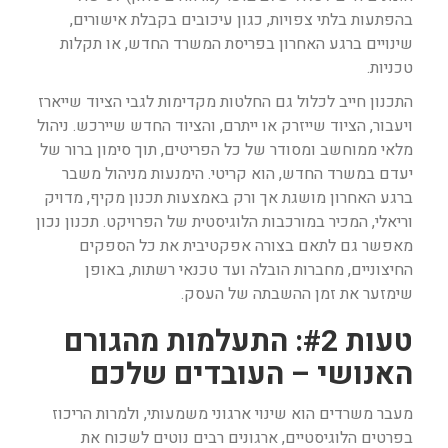
בהפתעות בלתי צפויות, כגון עיכובים בקבלת אישורים,
שינויים ברגע האחרון בפריסת המשרד החדש, או תקלות
טכניות.
התכנון חייב לכלול גם החלטות מקדימות לגבי הציוד שייארז
ויעבור, הציוד שייזרק או ייתרם, והציוד החדש שיירכש. ניהול
מלאי ממוחשב ומסודר של כל הפריטים, תוך סימון ברור של
יעדם במשרד החדש, הוא קריטי. הימנעות מניהול משבר
ברגע האחרון מושגת אך ורק באמצעות תכנון מקיף, מדויק
וריאלי, המכיר במורכבות הלוגיסטית של הפרויקט. תכנון נכון
מאפשר גם לתאם בצורה אפקטיבית את כל הספקים
החיצוניים, מחברות הובלה ועד טכנאי רשתות, באופן
שימזער את זמן ההשבתה של העסק.
טעות #2: התעלמות מהגורם
האנושי – העובדים שלכם
מעבר משרדים הוא שינוי ארגוני משמעותי, ולמרות הריכוז
בפרטים הלוגיסטיים, ארגונים רבים נוטים לשכוח את