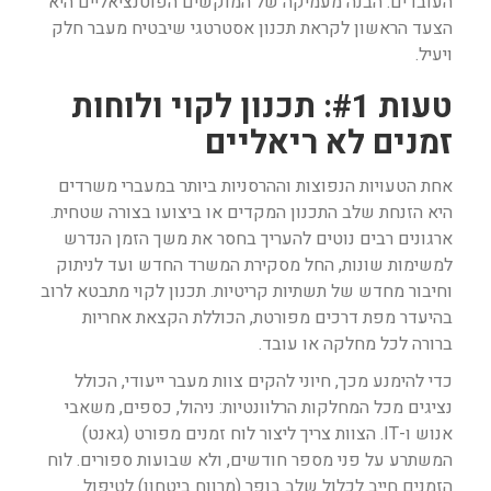
העובדים. הבנה מעמיקה של המוקשים הפוטנציאליים היא
הצעד הראשון לקראת תכנון אסטרטגי שיבטיח מעבר חלק
ויעיל.
טעות #1: תכנון לקוי ולוחות
זמנים לא ריאליים
אחת הטעויות הנפוצות וההרסניות ביותר במעברי משרדים
היא הזנחת שלב התכנון המקדים או ביצועו בצורה שטחית.
ארגונים רבים נוטים להעריך בחסר את משך הזמן הנדרש
למשימות שונות, החל מסקירת המשרד החדש ועד לניתוק
וחיבור מחדש של תשתיות קריטיות. תכנון לקוי מתבטא לרוב
בהיעדר מפת דרכים מפורטת, הכוללת הקצאת אחריות
ברורה לכל מחלקה או עובד.
כדי להימנע מכך, חיוני להקים צוות מעבר ייעודי, הכולל
נציגים מכל המחלקות הרלוונטיות: ניהול, כספים, משאבי
אנוש ו-IT. הצוות צריך ליצור לוח זמנים מפורט (גאנט)
המשתרע על פני מספר חודשים, ולא שבועות ספורים. לוח
הזמנים חייב לכלול שלב בופר (מרווח ביטחון) לטיפול