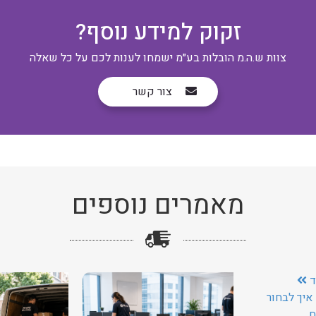
זקוק למידע נוסף?
צוות ש.ה.מ הובלות בע״מ ישמחו לענות לכם על כל שאלה
צור קשר
מאמרים נוספים
ד
איך לבחור
ח