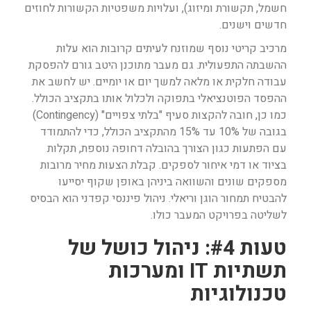
חשמל, תקשורת ומיזוג), ועלויות משפטיות הקשורות לחוזים
חדשים וישנים.
מרכיב קריטי נוסף שמוזנח לעיתים קרובות הוא עלות
ההשבתה התפעולית. גם מעבר מתוכנן היטב גורם להפסקת
עבודה חלקית או מלאה למשך יום או יומיים. יש לחשב את
ההפסד הפוטנציאלי בתפוקה ולכלול אותו בתקציב הכולל.
כמו כן, חובה להקצות סעיף "בלתי צפויים" (Contingency)
בגובה של 10% עד 15% מהתקציב הכולל, כדי להתמודד
עם הפתעות כגון הצורך בהובלה דחופה נוספת, תקלות
בציוד או דמי איחור לספקים. קבלת הצעות מחיר מרובות
מספקים שונים והשוואה ביניהן באופן שקוף יסייעו
להבטיח תמחור הוגן וריאלי. ניהול פיננסי קפדני הוא הבסיס
לשליטה בפרויקט המעבר כולו.
טעות #4: ניהול כושל של
תשתיות IT ומערכות
טכנולוגיות