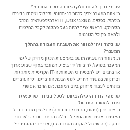
ש: מי צריך להיות חלק מצוות המעבר המרכזי?
ת: צוות המעבר צריך להיות רב-תחומי, ולכלול נציגים בכירים
מניהול, כספים, משאבי אנוש, IT ואדמיניסטרציה. מנהל
הפרויקט הראשי צריך להיות בעל סמכות לקבל החלטות
ולתאם בין כל הגורמים.
ש: כיצד ניתן למזער את השבתת העבודה במהלך
המעבר?
ת: מזעור ההשבתה מושג באמצעות תכנון מדויק של ימי
המעבר בפועל, לרוב על ידי ביצוע המעבר בסוף שבוע ארוך
או בחגים. יש להבטיח כי תשתיות ה-IT הקריטיות מותקנות
ובדוקות במשרד החדש לפני הגעת העובדים, וכי העובדים
מונחים לעבוד מרחוק ביום המעבר, אם הדבר אפשרי.
ש: מהי הדרך היעילה ביותר לטפל בציוד ישן שאינו
עובר למשרד החדש?
ת: ציוד ישן (ריהוט, מחשבים וכדומה) יש למיין מוקדם ככל
האפשר. אפשרויות הטיפול כוללות מכירה, תרומה לארגוני
צדקה (מה שיכול להקנות הטבות מס), או פינוי ממוחזר על