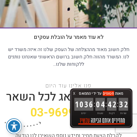
לא עוד מאמר על הובלת עסקים
חלק חשוב מאוד מההצלחה של העסק שלנו זה איזה משרד יש
לנו. המשרד מהווה חלק חשוב ברושם הראשוני שאנחנו נותנים
ללקוחות שלנו...
פנו אלינו עוד היום
אנחנו כבר נדאג לכל השאר
מאות
חטופים
על ידי החמאס
X
:
:
:
1
0
3
6
0
4
4
2
3
4
03-9699212
שניות
דקות
שעות
ימים
לקבלת הצעת מחיר ומידע נוסף השאירו לנו הודעה