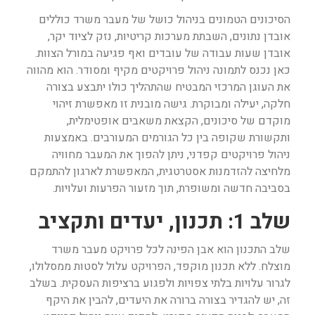
הסיכונים הטמונים בניהול כושל של מעבר משרד כוללים
אובדן נתונים, השבתת מערכות קריטיות, נזק לציוד יקר,
אובדן שעות עבודה של עובדים ואף פגיעה במורל הצוות.
כאן נכנס לתמונה ניהול פרויקטים מקיף ומסודר. הוא מהווה
את העוגן המרכזי המבטיח שהתהליך כולו יתבצע בצורה
חלקה, יעילה ומבוקרת. גישה מובנית זו מאפשרת זיהוי
מוקדם של סיכונים, הקצאת משאבים אופטימלית,
ותקשורת שקופה בין כל הגורמים המעורבים. באמצעות
ניהול פרויקטים קפדני, ניתן להפוך את המעבר מחוויה
מלחיצה להזדמנות אסטרטגית, המאפשרת לארגון להתמקם
בסביבה חדשה ומשופרת, תוך מזעור הפרעות ועלויות.
שלב 1: תכנון, יעדים ותקציב
שלב התכנון הוא אבן הפינה לכל פרויקט מעבר משרד
מוצלח. ללא תכנון מוקפד, הפרויקט עלול לסטות ממסלולו,
לגרור עלויות בלתי צפויות ולפגוע ברציפות העסקית. בשלב
זה, יש להגדיר בצורה ברורה את היעדים, להבין את היקף