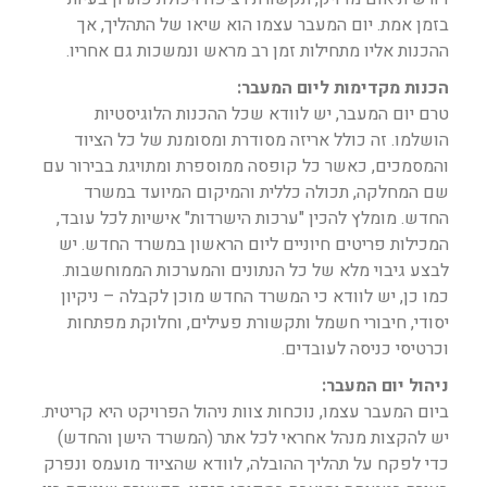
בזמן אמת. יום המעבר עצמו הוא שיאו של התהליך, אך
ההכנות אליו מתחילות זמן רב מראש ונמשכות גם אחריו.
הכנות מקדימות ליום המעבר:
טרם יום המעבר, יש לוודא שכל ההכנות הלוגיסטיות
הושלמו. זה כולל אריזה מסודרת ומסומנת של כל הציוד
והמסמכים, כאשר כל קופסה ממוספרת ומתויגת בבירור עם
שם המחלקה, תכולה כללית והמיקום המיועד במשרד
החדש. מומלץ להכין "ערכות הישרדות" אישיות לכל עובד,
המכילות פריטים חיוניים ליום הראשון במשרד החדש. יש
לבצע גיבוי מלא של כל הנתונים והמערכות הממוחשבות.
כמו כן, יש לוודא כי המשרד החדש מוכן לקבלה – ניקיון
יסודי, חיבורי חשמל ותקשורת פעילים, וחלוקת מפתחות
וכרטיסי כניסה לעובדים.
ניהול יום המעבר:
ביום המעבר עצמו, נוכחות צוות ניהול הפרויקט היא קריטית.
יש להקצות מנהל אחראי לכל אתר (המשרד הישן והחדש)
כדי לפקח על תהליך ההובלה, לוודא שהציוד מועמס ונפרק