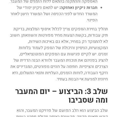
האספקה וההתקנה בהתאם ללוח הזמנים של המעבר.
חברות ניקיון ואחזקה:
יש לתאם ניקיון יסודי של
המשרד החדש לפני הכניסה ושל המשרד הישן לאחר
הפינוי.
תהליך בחירת הספקים צריך לכלול איסוף המלצות, בדיקת
תיק עבודות, בקשת הצעות מחיר מפורטות והשוואתן. חשוב
לא להתמקד רק במחיר, אלא גם באיכות השירות,
המקצועיות, הניסיון והיכולת של הספק לעמוד בלוחות
זמנים. יש לקיים פגישות עם הספקים הפוטנציאליים,
להציג בפניהם את תוכנית המעבר ולוודא הבנה הדדית של
הצרכים והציפיות. חתימה על חוזים מפורטים, המגדירים את
היקף העבודה, לוחות הזמנים, העלויות ותנאי התשלום, היא
חיונית למניעת אי-הבנות בעתיד.
שלב 3: הביצוע – יום המעבר
ומה שסביבו
שלב הביצוע הוא הלב הפועם של פרויקט המעבר, והוא
דורש תיאום מדויק, תקשורת רציפה ויכולת פתרון בעיות