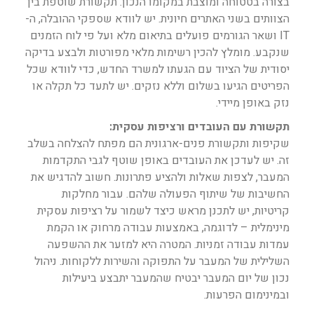
בצורה בטטוחה ומוצבת במקומו הנכון. תקשורת שוטפת בין
הצוותים בשני האתרים חיונית. יש לוודא שספקי ההובלה, ה-
IT ושאר הגורמים פועלים בתיאום מלא ועל פי לוח הזמנים
שנקבע. מומלץ להכין רשימות מלאי מפורטות ולבצע בדיקה
יסודית של הציוד עם הגעתו למשרד החדש, כדי לוודא שכל
הפריטים הגיעו בשלום וללא נזקים. יש לתעד כל תקלה או
נזק באופן מיידי.
תקשורת עם העובדים ורציפות עסקית:
שקיפות ותקשורת פנים-ארגונית הם מפתח להצלחה בשלב
זה. יש לעדכן את העובדים באופן שוטף לגבי התקדמות
המעבר, לצפות שאלות ולהציע פתרונות. חשוב להדגיש את
החשיבות של שיתוף הפעולה שלהם. עבור מחלקות
קריטיות, יש לתכנן מראש כיצד לשמור על רציפות עסקית
מינימלית – לדוגמה, באמצעות עבודה מרחוק או הקמת
עמדות עבודה זמניות. המטרה היא למזער את ההשפעה
השלילית של המעבר על התפוקה והשירות ללקוחות. ניהול
נכון של יום המעבר יבטיח שהמעבר יתבצע ביעילות
ובמינימום הפרעות.