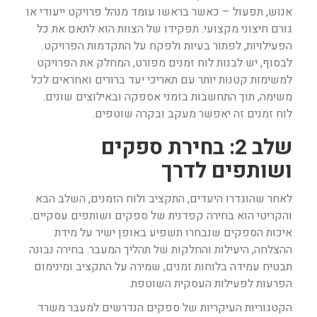
אנוש, תפעול – כאשר בראשו עומד מנהל פרויקט ייעודי או
גורם חיצוני מקצועי. תפקידו של הצוות הוא לתאם את כל
הפעילויות, לפתור בעיות ולפקח על התקדמות הפרויקט.
לבסוף, יש לבנות לוח זמנים מפורט, המחלק את הפרויקט
למשימות קטנות יותר עם תאריכי יעד ברורים ואחראים לכל
משימה, תוך התחשבות בזמני אספקה ובאילוצים שונים.
לוח זמנים זה יאפשר מעקב ובקרה שוטפים.
שלב 2: בחירת ספקים
ושותפים לדרך
לאחר שהוגדרו היעדים, התקציב ולוח הזמנים, השלב הבא
והקריטי הוא בחירה קפדנית של ספקים ושותפים עסקיים.
איכות הספקים שנבחרו תשפיע באופן ישיר על מידת
ההצלחה, היעילות והחלקות של תהליך המעבר. בחירה נבונה
תבטיח עמידה בלוחות זמנים, שמירה על התקציב ומינימום
הפרעות לפעילות העסקית השוטפת.
הקטגוריות העיקריות של ספקים הנדרשים למעבר משרד