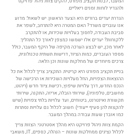
המעבר, לבנות תקציב מפורט, להקים צוות ניהול פרויקט
ולהגדיר לוחות זמנים ריאליים.
הגדרת יעדים ברורים היא הצעד הראשון. יש לשאול: מדוע
אנו עוברים משרד? האם המטרה היא להתרחב, לשפר את
סביבת העבודה, לחסוך בעלויות שכירות, או להתקרב
ללקוחות? יעדים אלו ישמשו כמצפן לאורך כל התהליך.
לאחר מכן, יש לבצע הערכה מקיפה של היקף המעבר, כולל
מספר העובדים, כמות הציוד, דרישות תשתית טכנולוגית,
צרכים מיוחדים של מחלקות שונות וכן הלאה.
בניית תקציב מפורט היא קריטית. התקציב צריך לכלול את כל
ההוצאות הצפויות, החל מעלויות השכירות או הרכישה של
הנכס החדש, דרך עלויות שיפוץ, רכישת ציוד חדש (ריהוט,
מחשבים, טלפוניה), שירותי הובלה, אריזה, התקנה, שירותי
תקשורת ואינטרנט, ביטוחים, ועד עלויות בלתי צפויות (שיש
להקצות להן סעיף ייעודי). חשוב לכלול גם עלויות נסתרות
כמו אובדן שעות עבודה במהלך המעבר.
הקמת צוות ניהול פרויקט היא מהלך אסטרטגי. הצוות צריך
לכלול נציגים ממחלקות שונות – הנהלה, כספים, IT, משאבי