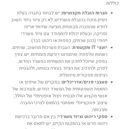
כוללות:
חברות הובלה מקצועיות:
יש לבחור בחברה בעלת
ניסיון מוכח בהובלת משרדים, לא רק ציוד ביתי. חשוב
לוודא שהחברה מבוטחת, מציעה שירותי אריזה
ופריקה, ובעלת יכולת להתמודד עם ציוד משרדי
ייחודי (כגון שרתים, כספות או ריהוט כבד).
יועצי IT ותקשורת:
העברת מערכות מחשוב, שרתים,
רשתות טלפוניה ואינטרנט דורשת מומחיות. יש צורך
בספק שיוכל לתכנן את התשתיות במשרד החדש,
לפרק ולהרכיב את הציוד בצורה בטוחה, ולהבטיח
רציפות תפקודית מינימלית.
מעצבי פנים/אדריכלים:
במקרים של שיפוץ או
התאמה משמעותית של המשרד החדש, מעורבות של
אנשי מקצוע אלו תבטיח ניצול אופטימלי של החלל,
עיצוב פונקציונלי ואסתטי בהתאם לצרכי החברה
ותרבותה.
ספקי ריהוט וציוד משרדי:
בין אם מדובר ברכישת
ריהוט חדש או בהתקנת הקיים, יש לתאם את