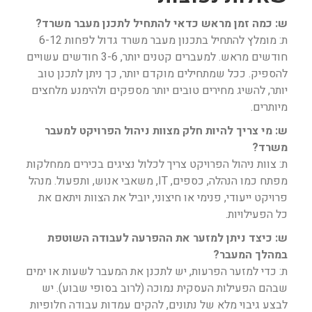
ש: כמה זמן מראש כדאי להתחיל לתכנן מעבר משרד?
ת: מומלץ להתחיל בתכנון מעבר משרד גדול לפחות 6-12
חודשים מראש. למעברים קטנים יותר, 3-6 חודשים עשויים
להספיק. ככל שמתחילים מוקדם יותר, כך ניתן לתכנן טוב
יותר, להשיג מחירים טובים יותר מספקים ולהימנע מלחצים
מיותרים.
ש: מי צריך להיות חלק מצוות ניהול הפרויקט למעבר
משרד?
ת: צוות ניהול הפרויקט צריך לכלול נציגים בכירים ממחלקות
מפתח כמו הנהלה, כספים, IT, משאבי אנוש, ותפעול. מנהל
פרויקט ייעודי, פנימי או חיצוני, יוביל את הצוות ויתאם את
כל הפעילויות.
ש: כיצד ניתן למזער את ההפרעה לעבודה השוטפת
במהלך המעבר?
ת: כדי למזער הפרעות, יש לתכנן את המעבר לשעות או ימים
שבהם הפעילות העסקית נמוכה (לרוב בסופי שבוע). יש
לבצע גיבוי מלא של נתונים, להקים עמדות עבודה חלופיות