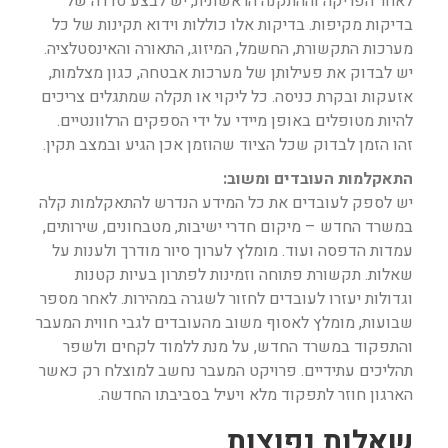
לאחר הפריקה וההתקנה הראשונית, יש לבצע סדרה של
בדיקות מקיפות. בדיקות אלו כוללות וידוא תקינות של כל
מערכות התקשורת, החשמל, המיזוג, התאורה והאינסטלציה.
יש לבדוק את פעילותן של מערכות אבטחה, כגון מצלמות,
אזעקות ובקרת כניסה. כל ליקוי או תקלה שמתגלים צריכים
להיות מטופלים באופן מיידי על ידי הספקים הרלוונטיים.
זהו הזמן לבדוק שכל הציוד שהוזמן אכן הגיע ובמצב תקין.
התאקלמות העובדים ומשוב:
יש לספק לעובדים את כל המידע הנדרש להתאקלמות קלה
במשרד החדש – מיקום חדרי ישיבות, מטבחונים, שירותים,
עמדות הדפסה ועוד. מומלץ לערוך סיור מודרך ולענות על
שאלות. תקשורת פתוחה וזמינות לפתרון בעיות קטנות
וגדולות יעזרו לעובדים לחזור לשגרה במהירות. לאחר מספר
שבועות, מומלץ לאסוף משוב מהעובדים לגבי חווית המעבר
והתפקוד במשרד החדש, על מנת ללמוד לקחים ולשפר
תהליכים עתידיים. פרויקט המעבר נחשב למוצלח רק כאשר
הארגון חוזר לתפקוד מלא ויעיל בסביבתו החדשה.
שאלות נפוצות