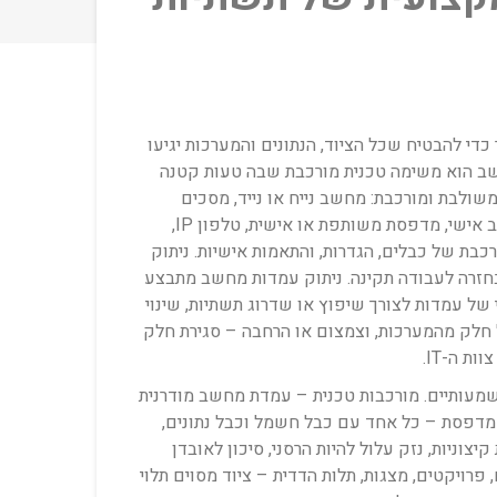
די להבטיח שכל הציוד, הנתונים והמערכות יגיעו
מחשב הוא משימה טכנית מורכבת שבה טעות קטנה
שולבת ומורכבת: מחשב נייח או נייד, מסכים
מרובים (לעתים 2-3 מסכים לעובד), מקלדת ועכבר, דוקינג סטיישן או רפליקטור יציאות, רמקולים, מצלמת רשת, אוזניות, נתב אישי, מדפסת משותפת או אישית, טלפון IP,
כבת של כבלים, הגדרות, והתאמות אישיות. ניתוק
ת בחזרה לעבודה תקינה. ניתוק עמדות מחשב מתבצע
 של עמדות לצורך שיפוץ או שדרוג תשתיות, שינוי
שן בחדש תוך שמירה על חלק מהמערכות, וצמצום או הרחבה – סגירת חלק
 ה-IT.
שמעותיים. מורכבות טכנית – עמדת מחשב מודרנית
כבת מעשרות רכיבים מחוברים זה לזה: מחשב, 2-3 מסכים, מקלדת, עכבר, דוקינג, רמקולים, מצלמה, אוזניות, טלפון IP, מדפסת – כל אחד עם כבל חשמל וכבל נתונים,
צוניות, נזק עלול להיות הרסני, סיכון לאובדן
 פרויקטים, מצגות, תלות הדדית – ציוד מסוים תלוי