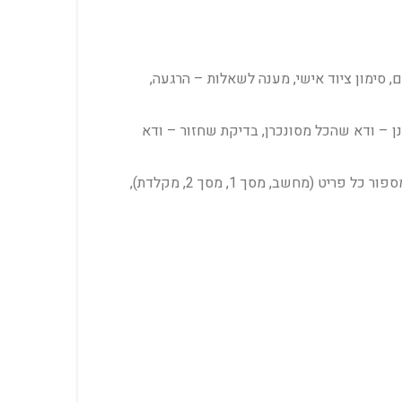
, סימון ציוד אישי, מענה לשאלות – הרגעה,
ענן – ודא שהכל מסונכרן, בדיקת שחזור – ודא
: מדבקות צבעוניות – כל עובד מקבל צבע (למשל: עובד 1 = כחול, עובד 2 = אדום), מדבקות מספור – מספור כל פריט (מחשב, מסך 1, מסך 2, מקלדת),