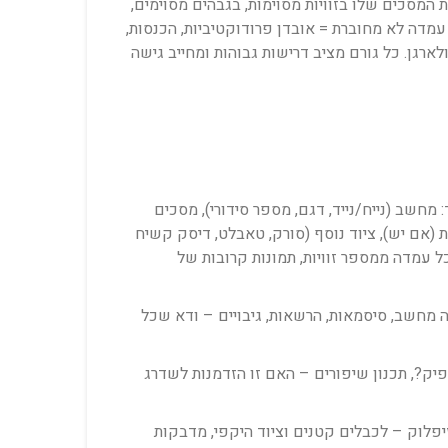
המסכים שלו בזוויות מסוימות, בגבהים מסוימים,
עמדה לא מחוברת = אובדן פרודוקטיביות, הכנסות,
ומרה, תוכנה, רשתות, ויודע לתעד ולארגן. כל גורם מציב דרישות גבוהות ומחייב גישה
מחשב (נייח/נייד, דגם, מספר סידורי), מסכים
לים), טלפון IP, דוקינג או רפליקטור, מדפסת אישית (אם יש), ציוד נוסף (סורק, טאבלט, דיסק קשיח
ל (כמה שקעים?), USB, HDMI, DisplayPort, צילום – תמונות של כל עמדה ממספר זוויות, תמונות קרובות של
ה מחשב, סיסמאות, הרשאות, גיבויים – ודא שכל
יק?, תכנון שיפורים – האם זו הזדמנות לשדרג
זיפלוק – לכבלים קטנים וציוד היקפי, מדבקות