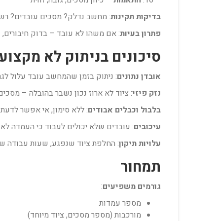
התאמות
– כיוון מסכים, גובה, זווית
בדיקות תקינות
: מחשב נדלק? מסכים עובדים? רש
פתרון בעיות
: אם משהו לא עובד – בדוק חיבורים, כבל
סיכונים בניתוק לא מקצועי
אובדן נתונים
: ניתוק בזמן שהמחשב עובד עלול לגר
נזק פיזי
: ציוד לא ארוז נכון נשבר בהובלה – מסכי
בלבול וכבלים אבודים
: ללא סימון, אי אפשר לדעת 
עיכובים
: עובדים שלא יכולים לעבוד כי העמדה לא 
עלויות תיקון
: החלפת ציוד שנפגע, שעות עבודה של ט
תמחור
גורמים משפיעים
:
מספר עמדות
מורכבות (מספר מסכים, ציוד מיוחד)