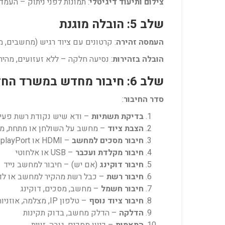
צילום ותיעוד דיגיטלי
: תמונות לפני ניתוק – העמ
שלב 5: הובלה מוגנת
העמסה זהירה
: קרטונים עם ציוד רגיש (מחשבים, 
הובלה בזהירות
: נסיעה חלקה – ללא זעזועים, מהי
שלב 6: חיבור מחדש במשרד החדש
סדר החיבור
:
בדיקת תשתיות
– ודא שיש נקודת רשת פעי
הצבת ציוד
– מחשב על השולחן או מתחת, מ
חיבור מסכים למחשב
– HDMI או DisplayPort
חיבור מקלדת ועכבר
– USB או אלחוטי
חיבור דוקינג
(אם יש) – חיבור למחשב נייד
חיבור רשת
– כבל רשת מהקיר למחשב או לדו
חיבור חשמל
– מחשב, מסכים, דוקינג
חיבור ציוד נוסף
– טלפון IP, מצלמה, אוזניות, מדפסת
הדלקה
– הדלק מחשב, בדוק תקינות