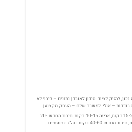
ן, להזיק לציוד. סיכון לאובדן נתונים – כיבוי לא
ת בודדות – אולי. למשרד שלם – העסק מקצוען.
תשובה: תלוי במורכבות. עמדה פשוטה (מחשב, מסך, מקלדת, עכבר): ניתוק 15-20 דקות, אריזה 10-15 דקות, חיבור מחדש 20-
30 דקות. סה"כ כשעה. עמדה מורכבת (מחשב, 3 מסכים, דוקינג, טלפון IP, מדפסת): ניתוק 30-40 דקות, אריזה 20-30 דקות, חיבור מחדש 40-60 דקות. סה"כ כשעתיים.