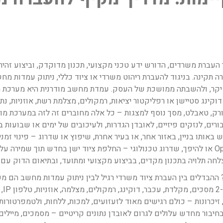
עברת משרדים, הדורש ידע טכני מקצועי, תכנון מדוקדק, וביצוע זהיר כ
 תקינה. בניגוד להעברת ריהוט משרדי או ציוד כללי, ניתוק עמדות 
וד יקר, ולהשבתה ממושכת של העסק. עמדת מחשב מודרנית היא מערכת מ
רק, טאבלט, מסך נוסף למצגות – כל אלה מחוברים זה לזה במערכת מור
ורים, לנזקים פיזיים, לאובדן הגדרות, ולעיכובים של ימים או שבועו
ותו בניין, באזור אחר, או בעיר אחרת, שיפוץ או שדרוג – פינוי זמני
תצורת משרד – מעבר מחדרים סגורים ל-Open Space או להיפך, שדרוג טכנולוגי – החלפת ציוד י
תלויה בתכנון מקדים, בביצוע מקצועי ומתועד, ובתיאום הדוק עם צוות
ההבדלים בין העברת ציוד משרדי רגיל לבין ניתוק עמדות מחשב הם מ
מור
כרונות – כולם רגישים מאוד לזעזועים, למכות, ללחות, ולטמפרטורות קי
 בחיבור מחדש עלולים לגרום לאובדן נתונים קריטיים – מסמכים, מיילים,