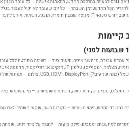
ואם גורם לבעיות בהרכבה מחדש, התאמות אישיות – כל עובד מכוון את 
להגדיר הכל מחדש, זמן השבתה – כל יום שעובד לא יכול לעבוד בגלל 
ותסכול עצום, ואחריות ומקצועיות – ניתוק עמדות מחשב דורש טכנאי IT מנוסה שמבין ח
 קיימות
ל עמדת עבודה, מי יושב איפה, תיעוד ציוד – רשימה מפורטת לכל עובד: 
(כמה? גדלים? יצרן?), ציוד היקפי (מקלדת, עכבר, אוזניות, מצלמה, רמקו
חיצוני), זיהוי חיבורים – כבלי רשת (CAT5, CAT6), חשמ
ת, סוויצ'ים, נתבים, נקודות גישה, רשימת משתמשים – מי משתמש באיז
פה במשרד החדש, זיהוי תשתיות – נקודות רשת, שקעי חשמל, האם מספ
ופדים למחשבים ומסכים, ניילון בועות – להגנה על ציוד רגיש, שקיות 