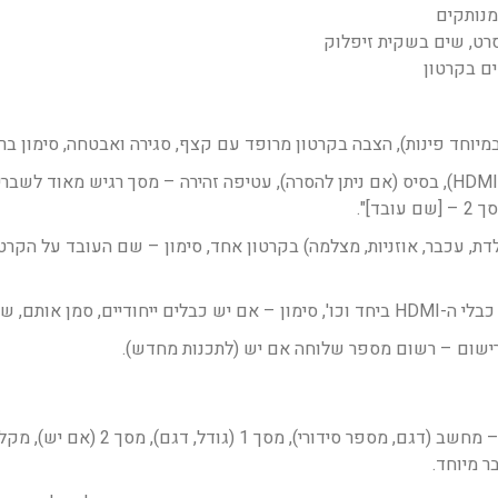
נותקים
רט, שים בשקית זיפלוק
ים בקרטון
(במיוחד פינות), הצבה בקרטון מרופד עם קצף, סגירה ואבטחה, סימון בר
: ניתוק כבל מתח, כבל נתונים (HDMI/DisplayPort), בסיס (אם ניתן להסרה), עטיפה זהירה – 
לדת, עכבר, אוזניות, מצלמה) בקרטון אחד, סימון – שם העובד על הקר
ת גדולות לכל סוג כבל.
 רישום – רשום מספר שלוחה אם יש (לתכנות מחדש).