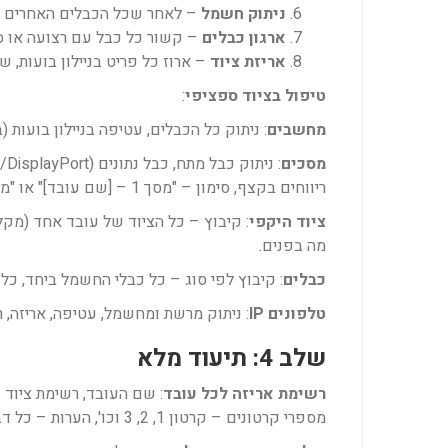
ניתוק חשמל
– לאחר שכל הכבלים האחרים מ
ארגון כבלים
– קשור כל כבל עם רצועה או ס
אריזת ציוד
– ארוז כל פריט בניילון בועות, ש
טיפול בציוד ספציפי
:
מחשבים
: ניתוק כל הכבלים, עטיפה בניילון בועות 
מסכים
ריווחים בקצף, סימון – "מסך 1 – [שם עובד]" או "מסך 2 – [שם עובד]".
ציוד היקפי
: קיבוץ – כל הציוד של עובד אחד (מק
מה בפנים.
כבלים
: קיבוץ לפי סוג – כל כבלי החשמל ביחד, כל כבלי ה-HDMI ביחד וכו', סימון – אם יש כבלים ייחודיים, סמן אותם, שקיות – שקיו
טלפונים IP
: ניתוק מרשת ומחשמל, עטיפה, אריזה,
שלב 4: תיעוד מלא
רשימת אריזה לכל עובד
מספרי קרטונים – קרטון 1, 2, 3 וכו', הערות – כל דבר מיוחד.