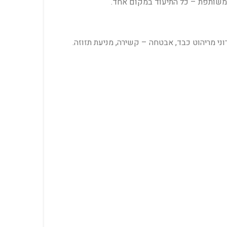
ה משותפת – כל התיעוד במקום אחד.
י מריהוט כבד, אבטחה – קשירה, מניעת תזוזה.