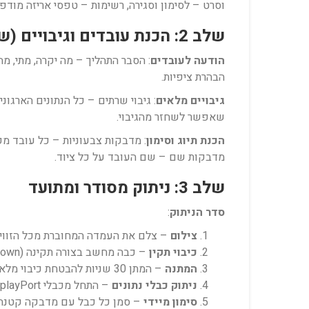
וסרט – לסימון וסגירה, רשימות – טפסי אריזה מודפ
שלב 2: הכנת עובדים וגיבויים (שבוע לפני)
הודעה לעובדים
: הסבר התהליך – מה יקרה, מתי, מ
הבהרת ציפיות.
גיבויים מלאים
: גיבוי שרתים – כל הנתונים הארגונ
שאפשר לשחזר מהגיבוי.
הכנת תיוג וסימון
מדבקות שם – שם העובד על כל ציוד.
שלב 3: ניתוק מסודר ומתועד
סדר הניתוק
:
צילום
– צלם את העמדה המחוברת מכל הזוויו
כיבוי תקין
– כבה מחשב בצורה תקינה (Shut Down), לא סתם לנתק חשמל
המתנה
– המתן 30 שניות להבטחת כיבוי מלא
ניתוק כבלי נתונים
– התחל מכבלי USB, HDMI, DisplayPort, רשת
סימון מיידי
– סמן כל כבל עם מדבקה קטנה (למשל: 