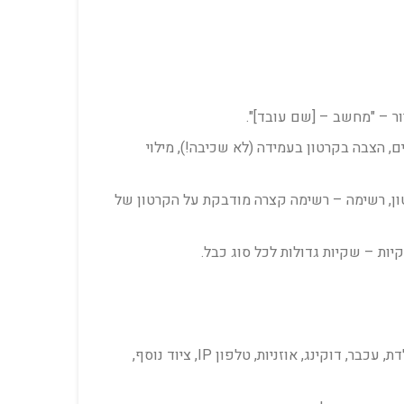
ור – "מחשב – [שם עובד]".
מסך רגיש מאוד לשברים, הצבה בקרטון בעמידה (לא שכיבה!), מילוי
טון, רשימה – רשימה קצרה מודבקת על הקרטון של
: שם העובד, רשימת ציוד – מחשב (דגם, מספר סידורי), מסך 1 (גודל, דגם), מסך 2 (אם יש), מקלדת, עכבר, דוקינג, אוזניות, טלפון IP, ציוד נוסף,