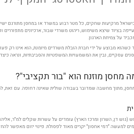
בישראל מרקיעות שחקים, כל מטר רבוע במשרד או במחסן מתורגם ישיר
ייפה בציוד שיצא משימוש, ריהוט משרדי שבור, ארכיונים מתפוררים ופ
כביד על צמיחת הארגון.
כשהוא מבוצע על ידי חברת הובלת משרדים מיומנת, הוא אינו רק פעולה
סנים עסקיים, נבין את המשמעויות המשפטיות והסביבתיות, ונראה כיצד
מחסן, מתוך מחשבה שמדובר בעבודה שולית שאינה דחופה. עם זאת, למ
וש (גוש דן, השרון ומרכז הארץ) עומדים על עשרות שקלים למ"ר, אלי
ש, אתם משלמים למעשה "דמי אחסון" יקרים מאוד לפסולת. פינוי יזום מאפשר