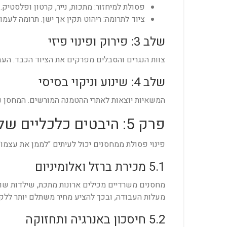
פסולת למיחזור: מתכות, נייר, קרטון ופלסטיק.
ציוד לתרומה: ריהוט תקין אך ישן. תרומה לע
שלב 3: פירוק ופינוי פיזי
צוות הנגרים והסבלים מפרקים את הציוד הכבד. הע
שלב 4: שינוע וניקוי בסיסי
המשאיות יוצאות לאתרי ההטמנה המורשים. המחסן נש
פרק 5: היבטים כלכליים של "כלכלה מעגלית" במחסן
פינוי פסולת ממחסנים יכול לעיתים "לממן את עצמו" 
5.1 מכירת ברזל ואלומיניום
מחסנים משרדיים מכילים ארונות מתכת, שילדות שול
מעלות העבודה, ובכך להציע מחיר משתלם יותר ללקו
5.2 חיסכון באנרגיה ותחזוקה