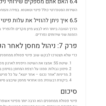
6.4 האם אתם מספקים שירותי ניקיון אחרי הפינוי?
השירות הסטנדרטי כולל פינוי וטאטוא. במידה והמחס
6.5 איך ניתן להוזיל את עלות פינוי המחסן?
הדרך הטובה ביותר היא לבצע מיון מקדים ולהפריד ב
הזמנת שני שירותים נפרדים.
פרק 7: ניהול מחסן לאחר הפינוי – טיפים לשימור התוצאה
כדי שלא תצטרכו לבקש שוב פינוי פסולת ממחסנים 
שיטת 5S: אמצו את השיטה היפנית לארגון מקום העבודה (Sort, Set in order, Shine, Standardize, Sustain).
סימון גבולות: סמנו על רצפת המחסן בסימון 
מדיניות "אחד נכנס – אחד יוצא": על כל פריט
ביקורת רבעונית: מנו אחראי מחסן שיבצע סי
סיכום
פינוי פסולת ממחסנים הוא הרבה יותר מפינוי אשפה;