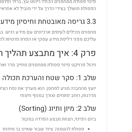
פינוי פסולת ממחסנים הכולל ריהוט עץ, ברזל ופלס
הפסולת תושלך בצידי הדרך על ידי מוביל לא אחראי
3.3 גריסה מאובטחת וחיסיון מידע
מחסנים מכילים לעיתים ארכיונים עם מידע רגיש. ב
עליכם מפני דליפת מידע עסקי או הפרת פרטיות לקו
פרק 4: איך מתבצע תהליך הפינוי בפועל? (מדריך צעד אחר צעד)
ניהול פרויקט פינוי פסולת ממחסנים מחייב סדר וא
שלב 1: סקר שטח והערכת תכולה
יועץ מהחברה מגיע למחסן. הוא מעריך את נפח הציוד
מדרגות, רוחב פתחים וצורך במנוף חיצוני.
שלב 2: מיון ותיוג (Sorting)
ביום הפינוי, הצוות מבצע הפרדה במקור:
פסולת להטמנה: ציוד שבור שאינו בר מיחזור.