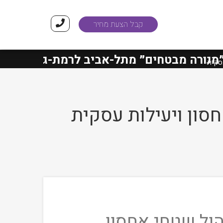
קבל הצעת מחיר
רה מבטחים״
מתל-אביב לרמת-גן הסתיימו ב
עסקית
סון ויעילות עסקית
הול שטחי אחסון