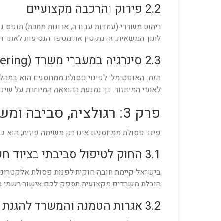
2.2 פירוק והרכבה מקצועיים
ריהוט משרדי (עמדות עבודה, ארונות מתכת) תופס נפ
לתוך המשאית. זה מקטין את מספר הנסיעות לאתר ה
2.3 סינרגיה במעברי משרד (De-cluttering)
הזמן האופטימלי לפינוי פסולת ממחסנים הוא במהלך
לאתרי המיחזור. כך נמנעת ההוצאה המיותרת על שינו
פרק 3: רגולציה, סביבה ומשפט – מה שכל מנהל חייב לדעת
פינוי פסולת ממחסנים אינו רק משימה פיזית; הוא כ
3.1 החוק לטיפול סביבתי בציוד חשמלי ואלקטרוני
בישראל קיימת חובה חוקית לפנות פסולת אלקטרונית
הובלת משרדים מקצועית תספק לכם אישור רשמי מגוף
3.2 אגרות הטמנה והמשרד להגנת הסביבה