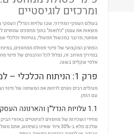
ומרכזים לוגיסטיים
בעולם העסקי המודרני, שבו עלויות הנדל"ן העסקי 
מוצאות את עצמן "כלואות" בתוך מחסנים עמוסים לע
אסתטי; מדובר במכשול תפעולי, בטיחותי וכלכלי שמ
הפתרון המקצועי של פינוי פסולת ממחסנים, במיוחד 
במדריך מורחב זה, נצלול לכל ההיבטים של פינוי מח
אלפי שקלים בשנה.
פרק 1: הניתוח הכלכלי – למה מחסן מוזנח הוא "בור תקציבי"?
מנהלים רבים נוטים לדחות את המשימה של פינוי ה
עם הזמן.
1.1 עלויות הנדל"ן והארנונה העסקית
מחירי השכירות של מחסנים לוגיסטיים באזורי הביק
שלכם מלא ב-30% ציוד שאינו בשימו
עבודה, או לחסוך בהרחבת המשרד בעתיד.