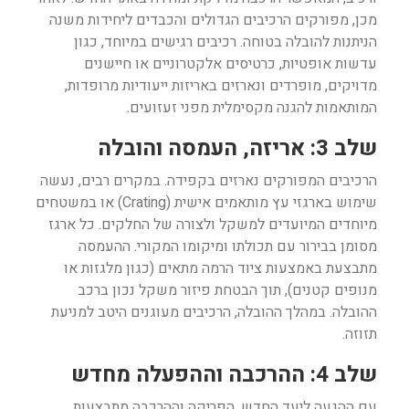
מכן, מפורקים הרכיבים הגדולים והכבדים ליחידות משנה
הניתנות להובלה בטוחה. רכיבים רגישים במיוחד, כגון
עדשות אופטיות, כרטיסים אלקטרוניים או חיישנים
מדויקים, מופרדים ונארזים באריזות ייעודיות מרופדות,
המותאמות להגנה מקסימלית מפני זעזועים.
שלב 3: אריזה, העמסה והובלה
הרכיבים המפורקים נארזים בקפידה. במקרים רבים, נעשה
שימוש בארגזי עץ מותאמים אישית (Crating) או במשטחים
מיוחדים המיועדים למשקל ולצורה של החלקים. כל ארגז
מסומן בבירור עם תכולתו ומיקומו המקורי. ההעמסה
מתבצעת באמצעות ציוד הרמה מתאים (כגון מלגזות או
מנופים קטנים), תוך הבטחת פיזור משקל נכון ברכב
ההובלה. במהלך ההובלה, הרכיבים מעוגנים היטב למניעת
תזוזה.
שלב 4: ההרכבה וההפעלה מחדש
עם ההגעה ליעד החדש, הפריקה וההרכבה מתבצעות