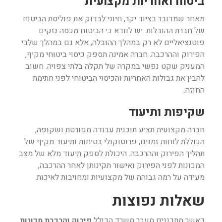
ביטוח ואחריות מקצועית
מאחר שמדובר בציוד יקר, חיוני לבדוק את פוליסת הביטוח
של חברת ההובלות. יש לוודא כי הביטוח מכסה נזקים
פוטנציאליים לא רק במהלך ההובלה, אלא גם במהלך שלבי
הפירוק וההרכבה. חברה אמינה תספק כיסוי ביטוחי מקיף,
המעניק שקט נפשי במקרה של תקלה בלתי צפויה. חשוב
להבין את גבולות האחריות והכיסוי הביטוחי לפני חתימת
החוזה.
שקיפות ותיעוד
חברה מקצועית תציע תוכנית עבודה מפורטת ושקופה,
הכוללת לוחות זמנים, פרוטוקולי בטיחות ותיעוד מקיף של
תהליך הפירוק וההרכבה. היכולת לספק תיעוד מלא של מצב
המכונות לפני הפירוק ואישור תקינותן לאחר ההרכבה,
מעידה על רמה גבוהה של מקצועיות ומחויבות לאיכות.
שאלות נפוצות
כאשר מתכננים מעבר משרד הכולל
פירוק והרכבת מכונות
,