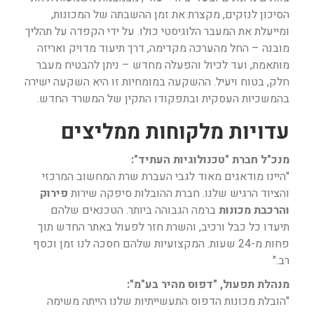
הסיכון לנזקים, מקצרת את זמן ההשבתה של המכונות,
ומייעלת את המעבר הלוגיסטי כולו. על ידי הקפדה על תהליך
מובנה – החל מהערכה מקדימה, דרך תיעוד מדויק ואריזה
מותאמת, ועד לכיול והפעלה מחדש – ניתן להבטיח מעבר
חלק, בטוח ויעיל. ההשקעה במומחיות זו היא השקעה ישירה
בהמשכיות העסקית ובתפקודו התקין של המשרד החדש.
עדויות מלקוחות ממליצים
מנכ"ל חברת "טכנולוגיות העתיד":
"היינו מודאגים מאוד לגבי העברת שרת המחשוב המרכזי
והציוד הרגיש שלנו. חברת ההובלות סיפקה שירות
פירוק
והרכבת מכונות
ברמה הגבוהה ביותר. הטכנאים שלהם
תיעדו כל כבל ורכיב, והשרת חזר לפעול באתר החדש תוך
פחות מ-24 שעות. המקצועיות שלהם חסכה לנו זמן וכסף
רב."
מנהלת תפעול, "דפוס מהיר בע"מ":
"הובלת מכונות הדפוס התעשייתיות שלנו הייתה משימה