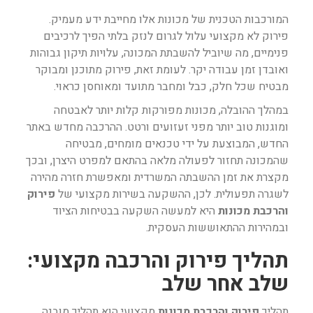
המורכבות הטכנית של מכונות אלו מחייבת ידע מעמיק.
פירוק לא מקצועי עלול לגרום לנזק בלתי הפיך לרכיבים
פנימיים, מה שיוביל להשבתת המכונה, עלויות תיקון גבוהות
ואובדן זמן עבודה יקר. לעומת זאת, פירוק מתוכנן ומבוקר
מבטיח שכל חלק, כבל ומחבר מתועד ומאוחסן כראוי.
במהלך ההובלה, מכונות מפורקות קלות יותר לאבטחה
ומוגנות טוב יותר מפני זעזועים ורטט. ההרכבה מחדש באתר
החדש, המבוצעת על ידי טכנאים מומחים, מבטיחה
שהמכונה תחזור לפעולה מלאה בהתאם למפרט היצרן, ובכך
מקצרת את זמן ההשבתה המשרדית ומאפשרת חזרה מהירה
לשגרה תפעולית. לכן, ההשקעה בשירות מקצועי של
פירוק
והרכבת מכונות
היא למעשה השקעה בבטיחות הציוד
ובמהירות ההתאוששות העסקית.
תהליך פירוק והרכבה מקצועי:
שלב אחר שלב
תהליך
פירוק והרכבת מכונות
מקצועי הוא תהליך מובנה