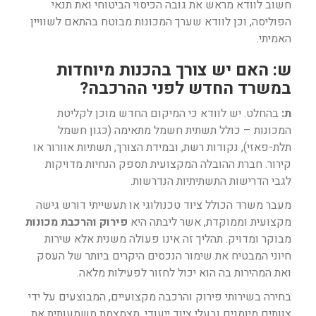
חשוב לוודא מראש את גובה הכיסוי הביטוחי ואת תנאי
הפוליסה, וכן לוודא שערך המכונות מבוטח בהתאם לשוויין
האמיתי.
ש: האם יש צורך בהכנות מיוחדות
במשרד החדש לפני ההרכבה?
ת:
בהחלט. יש לוודא כי המיקום החדש מוכן לקליטת
המכונות – כולל תשתית חשמל מתאימה (כגון חשמל
תלת-פאזי), נקודות רשת, ובמידת הצורך, תשתיות אוורור או
קירור. חברת ההובלה המקצועית תספק הנחיות מדויקות
לגבי הדרישות התשתיתיות הנדרשות.
מעבר משרד הכולל ציוד טכנולוגי או תעשייתי דורש גישה
מקצועית וממוקדת, אשר ליבתה היא
פירוק והרכבת מכונות
מבוקר ומדויק. תהליך זה אינו פעולה משנית אלא שירות
חיוני המבטיח את שימור הנכסים היקרים ביותר של העסק
ואת המהירות בה הוא יכול לחזור לפעילות מלאה.
בחירה בשירותי פירוק והרכבה מקצועיים, המבוצעים על ידי
צוותים מיומנים ובעלי ציוד ייעודי, מצמצמת משמעותית את