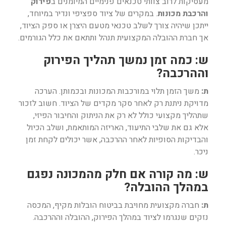
מעסיקות לרוב צוותי טכנאים פנימיים המיומנים ב
פירוק
והרכבת מכונות
. במקרים של ציוד ספציפי ונדיר במיוחד,
ייתכן שיהיה צורך לשלב טכנאי מטעם היצרן או ספק הציוד,
אך חברת ההובלה המקצועית תנהל ותתאם את כלל הגורמים.
ש: כמה זמן נמשך תהליך הפירוק
וההרכבה?
ת:
משך הזמן תלוי במורכבות המכונות ובכמותן. הערכה
מדויקת ניתנת רק לאחר סקר מקדים של הציוד. חשוב לזכור
שתהליך מקצועי כולל לא רק את הניתוק והחיבור הפיזי,
אלא גם את שלבי התיעוד, האריזה המותאמת, ושלב הכיול
והבדיקות הסופיות לאחר ההרכבה, אשר יכולים לקחת זמן
ניכר.
ש: מה קורה אם חלק מהמכונה נפגם
במהלך ההובלה?
ת:
חברה מקצועית מחויבת בביטוח הובלות מקיף, המכסה
נזקים שנגרמו לציוד במהלך הפירוק, ההובלה וההרכבה.