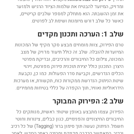
ומדויק, המיועד להבטיח את שלמות הציוד הרגיש ולמזער
את זמן ההשבתה. הוא מתחלק למספר שלבים קריטיים,
כאשר כל שלב דורש מיומנות ושימת לב לפרטים.
שלב 1: הערכה ותכנון מקדים
טרם הפירוק, צוות מומחים מבצע סקר מקיף של המכונות
המיועדות להובלה. שלב זה כולל תיעוד מדויק של מצב
המכונה, צילום כל החיבורים והרכיבים, ובדיקת מפרטי
היצרן. התכנון כולל יצירת תוכנית פירוק מפורטת, זיהוי
הכלים הנדרשים, וקביעת סדר הפעולות. כמו כן, נקבעת
שיטת הניתוק הנדרשת ממקורות כוח, תקשורת, או מערכות
הידראוליות ואוויר, תוך הקפדה על כללי בטיחות מחמירים.
שלב 2: הפירוק המבוקר
הפירוק עצמו מתבצע באופן שיטתי. ראשית, מנותקים כל
החיבורים החיצוניים והפנימיים, כגון כבלים, צינורות וחוטי
חשמל. הניתוק נעשה תוך סימון ברור (Tagging) של כל רכיב
ורכיב, המאפשר הרכבה מדויקת ומהירה באתר החדש. לאחר