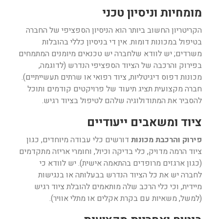
מומחיות וניסיון טכני
הקריטריון החשוב ביותר הוא הניסיון הספציפי של החברה
בטיפול במכונות דומות. אין די בניסיון כללי בהובלות
משרדים; יש לוודא שלחברה יש טכנאים מיומנים המתמחים
בפירוק והרכבה של הציוד הספציפי הנדרש (לדוגמה,
מכונות דפוס דיגיטליות, ציוד רפואי או שרתים תעשייתיים).
חברה מקצועית תציג תיעוד של פרויקטים קודמים ותוכל
להסביר את המתודולוגיה שלהם לטיפול בציוד רגיש.
ציוד ומשאבים ייעודיים
פירוק והרכבת מכונות
דורשים כלי עבודה מיוחדים, כגון
ציוד הרמה מדויק, כלי בדיקה וכיול, וחומרי אריזה מתקדמים
(כגון ארגזים מרופדים בהתאמה אישית). יש לוודא כי
לחברה יש את כל הציוד הנדרש בבעלותה או בנגישות
מיידית, וכי כלי הרכב שלה מותאמים להובלת ציוד רגיש
(למשל, משאיות עם בקרת אקלים או מתלי אוויר).