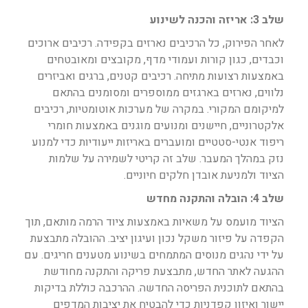
שלב 3: אריזה והכנה לשינוע
לאחר הפירוק, כל הרכיבים נארזים בקפידה. רכיבים ארוכים
וכבדים, כגון קורות ועמודי מדף, מקובצים ומאובטחים
באמצעות רצועות מתיחה. רכיבים קטנים, ברגים ואביזרים
נלווים, נארזים בארגזים ממוספרים ומסומנים בהתאם
למיקומם המקורי. במקרה של מערכות אוטומטיות, רכיבים
אלקטרוניים, חיישנים ומנועים מוגנים באמצעות חומרי
ריפוד אנטי-סטטיים ומועברים באריזות ייעודיות כדי למנוע
נזק במהלך המעבר. שלב זה קריטי לשמירה על שלמות
הציוד ולמניעת אובדן חלקים חיוניים.
שלב 4: הובלה והתקנה מחדש
הציוד מועמס על משאיות באמצעות ציוד הרמה מותאם, תוך
הקפדה על פיזור משקל נכון ועיגון יציב. ההובלה מתבצעת
על ידי נהגים מנוסים המתמחים בשינוע מטענים חריגים. עם
ההגעה לאתר החדש, מתבצעת פריקה והתקנה מחודשת
בהתאם לתוכנית הפריסה החדשה. ההרכבה כוללת בדיקות
יישור ואיזון קפדניות כדי להבטיח את יציבות המדפים