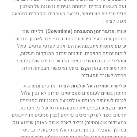
ועם משאות כבדים. הבטחת בטיחות זו מגנה על הארגון
מפני תביעות משפטיות, פגיעה בעובדים והפסדים כתוצאה
מנזק לציוד.
שנית,
מזעור זמן ההשבתה (Downtime)
. כל יום שבו
המחסן אינו פעיל פירושו הפסד כספי ניכר לארגון. חברות
שינוע מנוסות מתכננות את הפרויקט לפרטי פרטים, כולל
לוחות זמנים מדויקים, תוכניות פירוק ממוקדות ויעילות,
ותהליכי הרכבה מהירים באתר החדש. היכולת שלהן לבצע
את המשימה בזמן הקצר ביותר האפשרי מבטיחה חזרה
מהירה לשגרה תפעולית.
שלישית,
שמירה על שלמות הציוד
. מדפים ומערכות
אחסון בנויים לעומסים ספציפיים. פירוק לא נכון עלול
לגרום לעיוותים מבניים או לפגיעה במנגנונים הפנימיים.
אנשי מקצוע מבינים את המבנה ההנדסי של כל מערכת,
יודעים כיצד לפרק רכיבים עדינים (כגון מנועים או חיישנים
במערכות אוטומטיות) וכיצד לארוז אותם באופן שימנע נזק
במהלך ההובלה. בנוסף, חברות אלו מספקות לרוב כיסוי