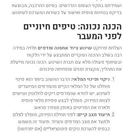
ועמידתם בתקני העומס הנדרשים. בסיום ההרכבה, מבוצעת
בדיקת בטיחות סופית ואישור על כשירות המערכת לשימוש.
הכנה נכונה: טיפים חיוניים
לפני המעבר
הצלחת פרויקט
שינוע ציוד אחסנה ומדפים
תלויה במידה
רבה בשלב ההכנה המקדים המתבצע על ידי הלקוח
ובשיתוף פעולה מלא עם חברת השינוע. הכנה נכונה מייעלת
את התהליך, מקצרת זמנים ומפחיתה סיכונים.
ניקוי ופינוי המלאי:
הדבר החשוב ביותר הוא פינוי
מוחלט של כל המלאי הקיים מהמדפים המיועדים
לשינוע. יש לוודא שהמדפים ריקים לחלוטין ונגישים
לצוות הפירוק. מומלץ לבצע ספירת מלאי סופית
ולארוז את הפריטים באופן מסודר מראש.
תיעוד מצב קיים:
לפני תחילת הפירוק, מומלץ לצלם
ולתעד את מצב המדפים והציוד. תיעוד זה משמש
כבסיס להערכת נזקים פוטנציאליים (אם יתרחשו)