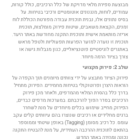
מבוצעת ספירת מלאי מדויקת של כלל הרכיבים, כולל קורות,
עמודים, לוחות, מנגנונים אוטומטיים ורכיבי בטיחות. על
בסיס נתונים אלו, נבנית תוכנית עבודה מפורטת הכוללת לוח
זמנים, הקצאת משאבים, שיטות פירוק מומלצות, תוכנית
אריזה מותאמת אישית ותוכנית התקנה מחודשת באתר היעד.
תוכנית זו נועדה למזער הפרעות תפעוליות ולטפל מראש
באתגרים לוגיסטיים פוטנציאליים, כגון מגבלות גישה או
צורך בציוד הרמה מיוחד.
שלב 2: פירוק מקצועי
פירוק הציוד מתבצע על ידי צוותים מיומנים תוך הקפדה על
הוראות היצרן ופרוטוקולי בטיחות מחמירים. הפירוק מתחיל
בדרך כלל בהסרת המלאי מהמדפים, ולאחר מכן פירוק
הרכיבים בסדר הפוך להרכבתם. במערכות מדפים כבדים,
הפירוק מחייב שימוש בכלים מיוחדים על מנת לשחרר
ברגים מחלידים או רכיבים שנוצרו בהם עיוותים קלים עקב
עומס. כל רכיב מסומן (Tagging) באופן שיטתי וממוספר
בהתאם לתוכנית ההרכבה העתידית, על מנת להבטיח התקנה
נכונה ומהירה באתר החדש.