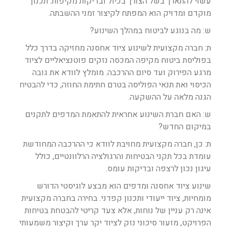
עשוי להתארך בשל הצורך בכיול ובדיקות מקיפות. תכנון
מוקדם ומדויק הוא המפתח לקיצור זמני ההשבתה.
ש: מה בנוגע לביטוח במהלך השינוע?
ת: חברה מקצועית לשינוע ציוד אחסנה מחזיקה בדרך כלל
בפוליסת ביטוח מקיפה המכסה נזקים פוטנציאליים לציוד
מרגע הפירוק ועד סיום ההרכבה. מומלץ לוודא את גובה
הכיסוי ואת תנאי הפוליסה בטרם חתימת החוזה, כדי להבטיח
הגנה מלאה על ההשקעה.
ש: האם חברת השינוע אחראית להתאמת המדפים לתקנים
במיקום החדש?
ת: כן, חברה מקצועית מחויבת לוודא כי ההרכבה המחודשת
עומדת בכל תקני הבטיחות והרגולציה הרלוונטיים, כולל
עיגון נכון לרצפה ובדיקות עומס.
שינוע ציוד אחסנה ומדפים הוא מבצע לוגיסטי הדורש
מומחיות, ציוד ייעודי ותכנון קפדני. בחירה בחברה מקצועית
אינה רק עניין של נוחות, אלא צעד קריטי להבטחת בטיחות
הפרויקט, מזעור סיכוני נזק לציוד יקר ערך וקיצור משמעותי