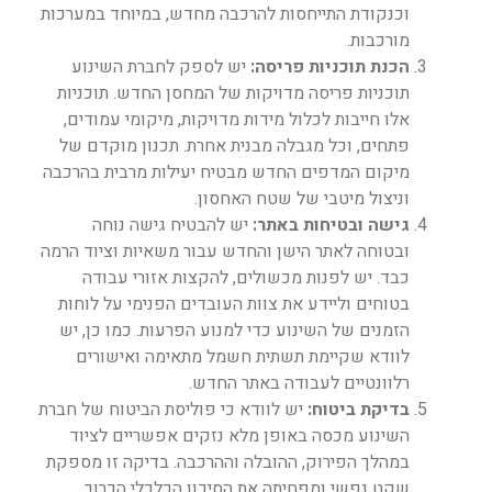
וכנקודת התייחסות להרכבה מחדש, במיוחד במערכות
מורכבות.
הכנת תוכניות פריסה:
יש לספק לחברת השינוע
תוכניות פריסה מדויקות של המחסן החדש. תוכניות
אלו חייבות לכלול מידות מדויקות, מיקומי עמודים,
פתחים, וכל מגבלה מבנית אחרת. תכנון מוקדם של
מיקום המדפים החדש מבטיח יעילות מרבית בהרכבה
וניצול מיטבי של שטח האחסון.
גישה ובטיחות באתר:
יש להבטיח גישה נוחה
ובטוחה לאתר הישן והחדש עבור משאיות וציוד הרמה
כבד. יש לפנות מכשולים, להקצות אזורי עבודה
בטוחים וליידע את צוות העובדים הפנימי על לוחות
הזמנים של השינוע כדי למנוע הפרעות. כמו כן, יש
לוודא שקיימת תשתית חשמל מתאימה ואישורים
רלוונטיים לעבודה באתר החדש.
בדיקת ביטוח:
יש לוודא כי פוליסת הביטוח של חברת
השינוע מכסה באופן מלא נזקים אפשריים לציוד
במהלך הפירוק, ההובלה וההרכבה. בדיקה זו מספקת
שקט נפשי ומפחיתה את הסיכון הכלכלי הכרוך