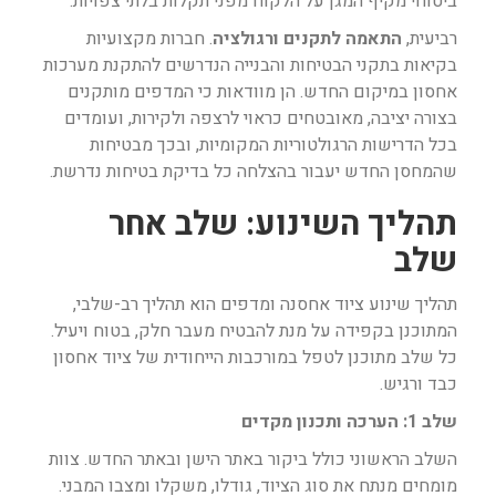
ביטוחי מקיף המגן על הלקוח מפני תקלות בלתי צפויות.
רביעית,
התאמה לתקנים ורגולציה
. חברות מקצועיות
בקיאות בתקני הבטיחות והבנייה הנדרשים להתקנת מערכות
אחסון במיקום החדש. הן מוודאות כי המדפים מותקנים
בצורה יציבה, מאובטחים כראוי לרצפה ולקירות, ועומדים
בכל הדרישות הרגולטוריות המקומיות, ובכך מבטיחות
שהמחסן החדש יעבור בהצלחה כל בדיקת בטיחות נדרשת.
תהליך השינוע: שלב אחר
שלב
תהליך שינוע ציוד אחסנה ומדפים הוא תהליך רב-שלבי,
המתוכנן בקפידה על מנת להבטיח מעבר חלק, בטוח ויעיל.
כל שלב מתוכנן לטפל במורכבות הייחודית של ציוד אחסון
כבד ורגיש.
שלב 1: הערכה ותכנון מקדים
השלב הראשוני כולל ביקור באתר הישן ובאתר החדש. צוות
מומחים מנתח את סוג הציוד, גודלו, משקלו ומצבו המבני.