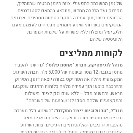
של זמן ההשבתה התפעולי. צוות מיומן מבטיח שהתהליך,
מפירוק ועד הרכבה מחדש, מתבצע בהתאם לסטנדרטים
הגבוהים ביותר, תוך עמידה בתקני בטיחות מחמירים. ארגונים
המשקיעים בשירותי שינוע מומחים מבטיחים לעצמם מעבר
חלק, יעיל ומוצלח ללא פשרות על שלמות המערכת
הלוגיסטית שלהם.
לקוחות ממליצים
מנהל לוגיסטיקה, חברת "אחסון פלוס":
"נדרשנו להעביר
מחסן בגובה 12 מטר ובשטח של 5,000 מ"ר. חברת השינוע
המקצועית ניהלה את הפרויקט בצורה יוצאת דופן. הפירוק
וההרכבה בוצעו תוך עמידה מלאה בלוחות הזמנים שנקבעו
מראש, והחשוב מכל – ללא שום נזק לציוד. היעילות
והמקצועיות שלהם חסכו לנו שבועות של השבתה."
מנכ"ל, "טכנולוגיות ייצור מתקדם":
"השינוע כלל מערכת
מדפים אוטומטית מורכבת ויקרה. היינו מודאגים מאוד
מהעברת הרכיבים האלקטרוניים הרגישים. צוות השינוע
הפגין ידע טכני מעמיק, טיפל בכל רכיב בזהירות מרבית,