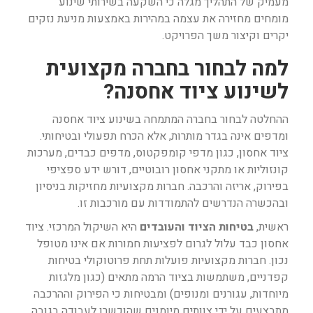
מעמיק של התהליך מגלה כי השקעה בשירותי שינוע
מומחים מחזירה את עצמה במהירות באמצעות מניעת נזקים
יקרים וקיצור משך הפרויקט.
למה לבחור בחברה מקצועית
לשינוע ציוד אחסנה?
ההחלטה לבחור בחברה המתמחה בשינוע ציוד אחסנה
ומדפים אינה בגדר מותרות, אלא הכרח תפעולי ובטיחותי.
ציוד אחסון, כגון מדפי קומפקטוס, מדפים כבדים, מערכות
קונזוליות או מתקני אחסון רובוטיים, דורש ידע ספציפי
בפירוק, אריזה והרכבה. חברות מקצועיות מחזיקות בניסיון
ובהכשרה הנדרשים להתמודדות עם מורכבות זו.
ראשית,
בטיחות הציוד והעובדים
היא השיקול המרכזי. ציוד
אחסון כבד עלול לגרום לפציעות חמורות אם אינו מטופל
נכון. חברות מקצועיות פועלות תחת פרוטוקולי בטיחות
קפדניים, משתמשות בציוד הרמה מתאים (כגון מלגזות
מיוחדות, עגורנים ומנופים) ומבטיחות כי הפירוק וההרכבה
מתבצעים על ידי צוותים מיומנים שהוכשרו לעבודה בגובה