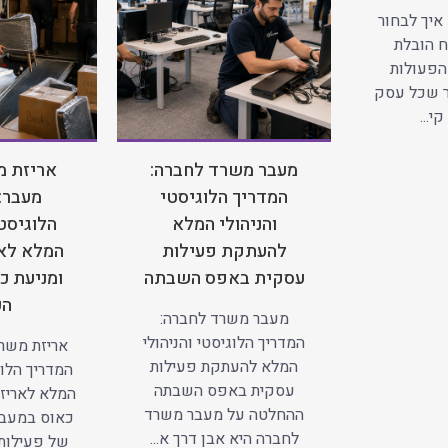
איך לבחור
 הובלת
הפעולות
ר שכל עסק
י...
מעבר משרד לחברה:
אריזת מ
המדריך הלוגיסטי
מעבר:
והניהולי המלא
הלוגיסטי
להעתקת פעילות
המלא לאר
עסקית באפס השבתה
ומניעת כ
הע
מעבר משרד לחברה:
המדריך הלוגיסטי והניהולי
אריזת משרד
המלא להעתקת פעילות
המדריך הלוג
עסקית באפס השבתה
המלא לאריזה
ההחלטה על מעבר משרד
כאוס במעב
לחברה היא אבן דרך א...
של פעילות