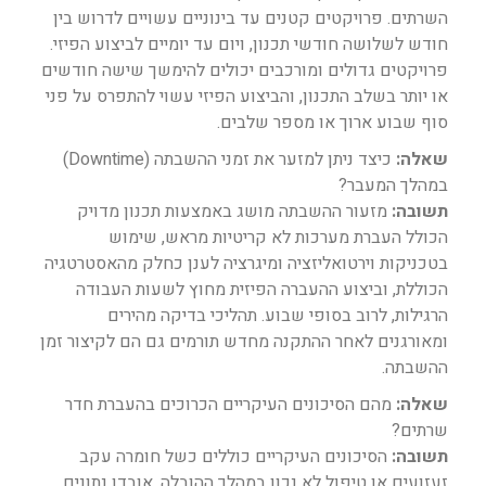
השרתים. פרויקטים קטנים עד בינוניים עשויים לדרוש בין
חודש לשלושה חודשי תכנון, ויום עד יומיים לביצוע הפיזי.
פרויקטים גדולים ומורכבים יכולים להימשך שישה חודשים
או יותר בשלב התכנון, והביצוע הפיזי עשוי להתפרס על פני
סוף שבוע ארוך או מספר שלבים.
שאלה:
כיצד ניתן למזער את זמני ההשבתה (Downtime)
במהלך המעבר?
תשובה:
מזעור ההשבתה מושג באמצעות תכנון מדויק
הכולל העברת מערכות לא קריטיות מראש, שימוש
בטכניקות וירטואליזציה ומיגרציה לענן כחלק מהאסטרטגיה
הכוללת, וביצוע ההעברה הפיזית מחוץ לשעות העבודה
הרגילות, לרוב בסופי שבוע. תהליכי בדיקה מהירים
ומאורגנים לאחר ההתקנה מחדש תורמים גם הם לקיצור זמן
ההשבתה.
שאלה:
מהם הסיכונים העיקריים הכרוכים בהעברת חדר
שרתים?
תשובה:
הסיכונים העיקריים כוללים כשל חומרה עקב
זעזועים או טיפול לא נכון במהלך ההובלה, אובדן נתונים