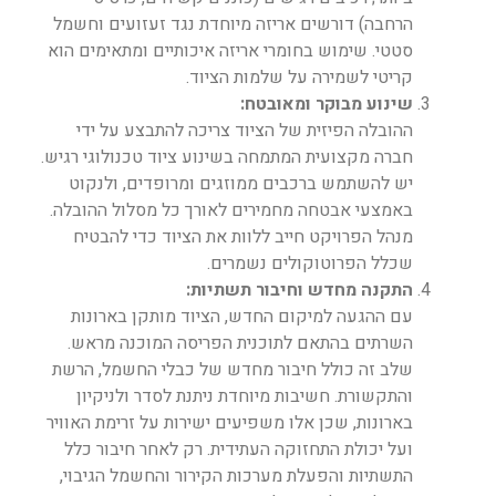
הרחבה) דורשים אריזה מיוחדת נגד זעזועים וחשמל
סטטי. שימוש בחומרי אריזה איכותיים ומתאימים הוא
קריטי לשמירה על שלמות הציוד.
שינוע מבוקר ומאובטח:
ההובלה הפיזית של הציוד צריכה להתבצע על ידי
חברה מקצועית המתמחה בשינוע ציוד טכנולוגי רגיש.
יש להשתמש ברכבים ממוזגים ומרופדים, ולנקוט
באמצעי אבטחה מחמירים לאורך כל מסלול ההובלה.
מנהל הפרויקט חייב ללוות את הציוד כדי להבטיח
שכלל הפרוטוקולים נשמרים.
התקנה מחדש וחיבור תשתיות:
עם ההגעה למיקום החדש, הציוד מותקן בארונות
השרתים בהתאם לתוכנית הפריסה המוכנה מראש.
שלב זה כולל חיבור מחדש של כבלי החשמל, הרשת
והתקשורת. חשיבות מיוחדת ניתנת לסדר ולניקיון
בארונות, שכן אלו משפיעים ישירות על זרימת האוויר
ועל יכולת התחזוקה העתידית. רק לאחר חיבור כלל
התשתיות והפעלת מערכות הקירור והחשמל הגיבוי,