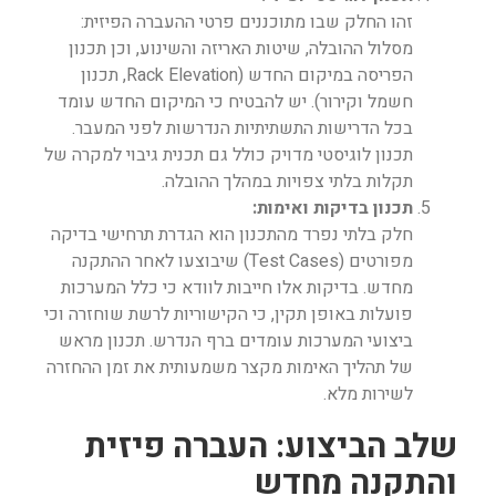
זהו החלק שבו מתוכננים פרטי ההעברה הפיזית:
מסלול ההובלה, שיטות האריזה והשינוע, וכן תכנון
הפריסה במיקום החדש (Rack Elevation, תכנון
חשמל וקירור). יש להבטיח כי המיקום החדש עומד
בכל הדרישות התשתיתיות הנדרשות לפני המעבר.
תכנון לוגיסטי מדויק כולל גם תכנית גיבוי למקרה של
תקלות בלתי צפויות במהלך ההובלה.
תכנון בדיקות ואימות:
חלק בלתי נפרד מהתכנון הוא הגדרת תרחישי בדיקה
מפורטים (Test Cases) שיבוצעו לאחר ההתקנה
מחדש. בדיקות אלו חייבות לוודא כי כלל המערכות
פועלות באופן תקין, כי הקישוריות לרשת שוחזרה וכי
ביצועי המערכות עומדים ברף הנדרש. תכנון מראש
של תהליך האימות מקצר משמעותית את זמן ההחזרה
לשירות מלא.
שלב הביצוע: העברה פיזית
והתקנה מחדש