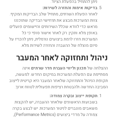
ניתן להתחיל בהפעלת הציוד.
בדיקות אימות והחזרה לשירות:
לאחר הפעלת השרתים, מתחיל שלב הבדיקות המקיף.
צוות המערכות מבצע את תרחישי הבדיקה שתוכננו
מראש כדי לוודא שכלל השירותים והיישומים פועלים
באופן מלא ותקין. רק לאחר אישור סופי כי כל
המערכות חזרו לרמת ביצועים נורמלית, ניתן להכריז על
סיום מוצלח של ההעברה והחזרה לשירות מלא.
ניהול ותחזוקה לאחר המעבר
ההצלחה של
תכנון וליווי העברת חדר שרתים
אינה
מסתיימת עם הפעלת המערכות במיקום החדש. למעשה,
תקופת הניהול והתחזוקה שלאחר המעבר היא קריטית לייצוב
הסביבה החדשה ולהבטחת רציפות תפעולית לטווח ארוך.
תקופת ייצוב ובקרה צמודה:
בשבועות הראשונים שלאחר ההעברה, יש להקצות
משאבים מוגברים לניטור המערכות. יש לבצע בקרה
צמודה על מדדי ביצועים (Performance Metrics),