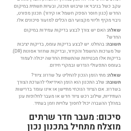
עקב כשל בגיבוי או שיבוש תוכנה, ובעיות תשתית במיקום
החדש (כגון חוסר הספק חשמל או קירור). תכנון מפורט,
גיבוי מקיף וליווי מקצועי הם הכלים למזעור סיכונים אלו.
שאלה:
האם יש צורך לבצע בדיקות עמידות במיקום
החדש?
תשובה:
בהחלט. יש לבצע בדיקות עומס, בדיקות יציבות
של מערכות החשמל והקירור, ובדיקות שחזור אסונות (DR).
בדיקות אלו מבטיחות שהתשתית החדשה יכולה לעמוד
בעומס התפעולי הנדרש ובמקרי חירום.
שאלה:
מתי הזמן הנכון להחליט על שדרוג ציוד?
תשובה:
שלב התכנון הוא הזמן האידיאלי להערכת הצורך
בשדרוג. אם הציוד הנוכחי מתיישן או אינו עומד בדרישות
העתידיות, שילוב רכש ציוד חדש או מעבר לחלופות ענן
במהלך ההעברה יכול לחסוך עלויות וזמן בעתיד.
סיכום: מעבר חדר שרתים
מוצלח מתחיל בתכנון נכון