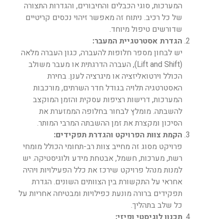
המערכות, סוגי הכבלים והחיבורים, והגדרות התצורה
של כל רכיב. ניתוח זה מאפשר זיהוי נכסים קריטיים
שדורשים טיפול מיוחד.
הגדרת אסטרטגיית המעבר:
יש לבחון מספר חלופות להעברה, כגון העברה מלאה
(Lift and Shift), העברה הדרגתית או מעבר משולב
הכולל וירטואליזציה או מיגרציה לענן. בחירת
האסטרטגיה תלויה בגודל חדר השרתים, מורכבות
המערכות, דרישות רציפות עסקית והזמן המוקצב
להשבתה. מומלץ לבחור בחלופה הממזערת את
הסיכון ומקצרת את זמן ההשבתה המרבי המותר.
הקמת צוות הפרויקט והגדרת תפקידים:
פרויקט מסוג זה מחייב צוות רב-תחומי הכולל מומחי
רשת, מערכות, חשמל, אבטחת מידע ולוגיסטיקה. יש
למנות מנהל פרויקט שירכז את כלל הפעילויות ויהיה
אחראי על התקשורת בין הצוותים השונים. הגדרת
תפקידים ברורה מונעת כפילויות ומבטיחה אחריות על
כל שלב בתהליך.
תכנון לוגיסטי ופיזי: