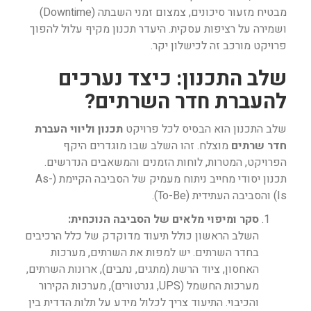
מבטיח מזעור סיכונים, צמצום זמני השבתה (Downtime)
ושמירה על רציפות עסקית. היעדר תכנון מקיף עלול להפוך
פרויקט מורכב זה לכישלון יקר.
שלב התכנון: כיצד נערכים
להעברת חדר השרתים?
שלב התכנון הוא הבסיס לכל פרויקט
תכנון וליווי העברת
חדר שרתים
מוצלח. זהו השלב שבו מוגדרים היקף
הפרויקט, המטרות, לוחות הזמנים והמשאבים הנדרשים.
תכנון יסודי מחייב ניתוח מעמיק של הסביבה הקיימת (As-
Is) והסביבה העתידית (To-Be).
סקר ומיפוי מלאים של הסביבה הנוכחית:
השלב הראשון כולל תיעוד מדוקדק של כלל הרכיבים
בחדר השרתים. יש למפות את השרתים, מערכות
האחסון, ציוד הרשת (מתגים, נתבים), ארונות השרתים,
מערכות החשמל (UPS, גנרטורים), מערכות הקירור
והכיבוי. התיעוד צריך לכלול מידע על תלות הדדית בין