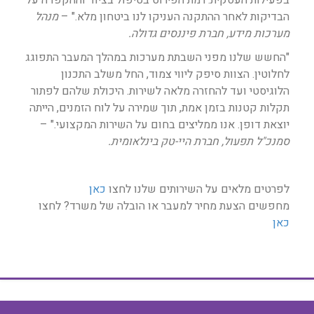
בפעילות העסקית. רמת הפירוט בטיפול בציוד וההקפדה על
הבדיקות לאחר ההתקנה העניקו לנו ביטחון מלא." –
מנהל
מערכות מידע, חברת פיננסים גדולה.
"החשש שלנו מפני השבתת מערכות במהלך המעבר התפוגג
לחלוטין. הצוות סיפק ליווי צמוד, החל משלב התכנון
הלוגיסטי ועד להחזרה מלאה לשירות. היכולת שלהם לפתור
תקלות קטנות בזמן אמת, תוך שמירה על לוח הזמנים, הייתה
יוצאת דופן. אנו ממליצים בחום על השירות המקצועי." –
סמנכ"ל תפעול, חברת היי-טק בינלאומית.
לפרטים מלאים על השירותים שלנו לחצו
כאן
מחפשים הצעת מחיר למעבר או הובלה של משרד? לחצו
כאן