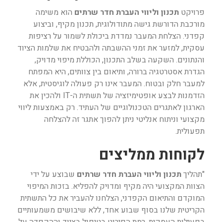
פרויקט
תכנון וליווי העברת חדר שרתים
הוא משימה
מורכבת הדורשת גישה מתודולוגית, תכנון מקיף, וביצוע
קפדני. הצלחת המעבר נמדדת ביכולת לשמור על רציפות
עסקית, למזער את זמני ההשבתה ולהבטיח את שלמות הציוד
והנתונים. השקעה בשלב התכנון, הכוללת מיפוי מדויק,
הגדרת אסטרטגיה ברורה, ותיאום בין צוותים, היא המפתח
למעבר חלק ובטוח. המעבר אינו רק פעולה לוגיסטית, אלא
הזדמנות לבצע אופטימיזציה של תשתית ה-IT ולהכין את
הארגון לאתגרים הטכנולוגיים של העתיד. רק באמצעות ליווי
מקצועי וניתוח אנליטי ניתן להפוך אתגר זה להצלחה
תפעולית.
לקוחות ממליצים
"תהליך
תכנון וליווי העברת חדר שרתים
שבוצע על ידי
הצוות המקצועי היה מקיף ומדויק להפליא. בזכות המיפוי
המוקדם והתיאום הקפדני, הצלחנו להעביר את כל התשתית
הקריטית שלנו בסוף שבוע אחד, ללא שיבושים משמעותיים