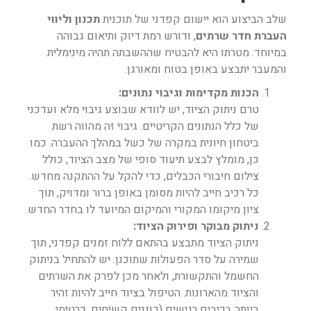
שלב הביצוע הוא יישום קפדני של תוכנית
תכנון וליווי
העברת חדר שרתים
, ודורש רמת דיוק ותיאום גבוהה
במיוחד. מטרתו היא להבטיח שההשבתה תהיה מינימלית
והמעבר יתבצע באופן בטוח ומאורגן.
הכנות מקדימות וגיבוי נתונים:
טרם ניתוק הציוד, יש לוודא שבוצע גיבוי מלא ועדכני
של כלל הנתונים הקריטיים. גיבוי זה מהווה רשת
ביטחון חיונית במקרה של כשל במהלך ההעברה. כמו
כן, מומלץ לבצע תיעוד סופי של מצב הציוד, כולל
צילום חיבורי הכבלים, כדי להקל על ההתקנה מחדש.
כל רכיב חייב להיות מסומן באופן ברור ומדויק, תוך
ציון מיקומו המקורי והמיקום המיועד לו בחדר החדש.
ניתוק מבוקר ופירוק הציוד:
ניתוק הציוד מתבצע בהתאם ללוח זמנים קפדני, תוך
שמירה על סדר הפעולות שתוכנן. יש להתחיל בניתוק
החשמל והתקשורת, ולאחר מכן לפרק את השרתים
והציוד מהארונות. הטיפול בציוד חייב להיות זהיר
ביותר; רכיבים רגישים (כוננים קשיחים, כרטיסי