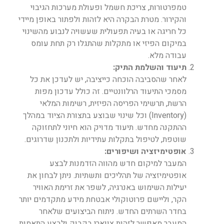
טמפרטורות, צריכת חשמל ופעולת מערכות הגיבוי
והקירור. מטרת הבקרה היא לזהות ולפתור באופן מיידי
כל חריגה או בעיה תפעולית שעשויה לנבוע מהשינוי
במיקום הפיזי או מתקלות שהתגלו רק תחת עומס
עבודה מלא.
תיעוד והשלמת התיק:
לאחר שהסביבה הוכחה כייציבה, יש לעדכן את כל
מסמכי התיעוד הרלוונטיים. זה כולל עדכון מפות
הרשת, תרשימי הפריסה הפיזית, רשימות המלאי
(Inventory) וכל שינוי שבוצע בתצורת הציוד במהלך
ההתקנה מחדש. תיעוד מדויק הוא חיוני לתחזוקה
שוטפת, לטיפול בתקלות עתידיות ולתכנון שדרוגים.
אופטימיזציה ושיפורים:
המעבר למיקום חדש מהווה הזדמנות לבצע
אופטימיזציה של תהליכים ותשתיות. ניתן לבחון את
יעילות השימוש באנרגיה, לשפר את זרימת האוויר
הקר, וליישם פרוטוקולי אבטחת מידע מתקדמים יותר
בחדר השרתים החדש. ניתוח הביצועים שלאחר
המעבר מאפשר לזהות צווארי בקבוק ולבצע התאמות