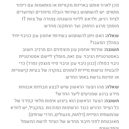
מכן לארוז אותם באריזות מקוריות או מותאמות עם ריפוד
מתאים. יש להשתמש בשירותי הובלה מיוחדים המיועדים
לציוד רגיש, ולדאוג לליווי והשגחה צמודה של צוות IT
מוסמך מרגע הניתוק ועד ההתקנה מחדש.
שאלה:
האם ניתן להשתמש בשירותי אחסון ענן כגיבוי יחיד
במהלך המעבר?
תשובה:
שירותי אחסון ענן מוצפנים הם מרכיב חשוב
באסטרטגיית הגיבוי. עם זאת, מומלץ ליישם אסטרטגיית
גיבוי כפולה (כגון גיבוי ענן וגיבוי פיזי מוצפן נפרד) כדי
להבטיח נגישות מיידית לנתונים במקרה של בעיות קישוריות
או זמינות ברשת באתר החדש.
שאלה:
מהו הצעד הראשון שיש לבצע מבחינת אבטחת
מידע ברגע שמגיעים ליעד החדש?
תשובה:
הצעד הראשון הוא ביצוע אימות מלאי קפדני של
כל הציוד הרגיש כנגד הרשימות המוכנות. במקביל, יש לוודא
שהתשתית הפיזית (דלתות, מנעולים, חדרי שרתים)
מאובטחת לפני חיבור מחדש של הציוד לרשת החשמל
והתקשורת.