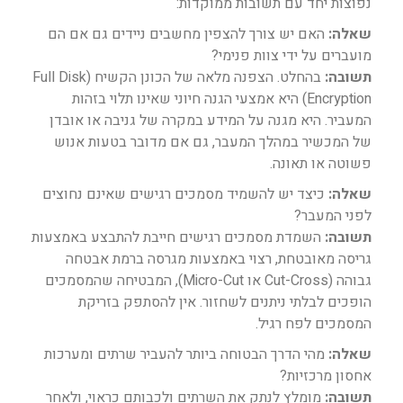
נפוצות יחד עם תשובות ממוקדות:
שאלה:
האם יש צורך להצפין מחשבים ניידים גם אם הם
מועברים על ידי צוות פנימי?
תשובה:
בהחלט. הצפנה מלאה של הכונן הקשיח (Full Disk
Encryption) היא אמצעי הגנה חיוני שאינו תלוי בזהות
המעביר. היא מגנה על המידע במקרה של גניבה או אובדן
של המכשיר במהלך המעבר, גם אם מדובר בטעות אנוש
פשוטה או תאונה.
שאלה:
כיצד יש להשמיד מסמכים רגישים שאינם נחוצים
לפני המעבר?
תשובה:
השמדת מסמכים רגישים חייבת להתבצע באמצעות
גריסה מאובטחת, רצוי באמצעות מגרסה ברמת אבטחה
גבוהה (Cut-Cross או Micro-Cut), המבטיחה שהמסמכים
הופכים לבלתי ניתנים לשחזור. אין להסתפק בזריקת
המסמכים לפח רגיל.
שאלה:
מהי הדרך הבטוחה ביותר להעביר שרתים ומערכות
אחסון מרכזיות?
תשובה:
מומלץ לנתק את השרתים ולכבותם כראוי, ולאחר