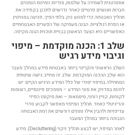
אסטרטגית לשמירה על שלמות, סודיות וזמינות הנתונים.
חברות ואנשים פרטיים כאחד נדרשים לתכנן בקפידה את
תהליך האבטחה כדי למנוע נזק בלתי הפיך, פגיעה במוניטין
או הפרת רגולציות. הבנה מעמיקה של הפערים האבטחתיים
האפשריים היא הצעד הראשון בבניית תוכנית הגנה מקיפה.
שלב 1: הכנה מוקדמת – מיפוי
וגיבוי מידע רגיש
השלב הראשוני והקריטי ביותר באבטחת מידע במהלך מעבר
הוא שלב ההכנה המוקדמת. שלב זה מחייב גישה שיטתית
המתחילה במיפוי יסודי של כלל המידע הרגיש הקיים. יש
לזהות במדויק את סוגי המידע – מסמכים פיננסיים, רשומות
לקוחות, קניין רוחני, סיסמאות – ואת מיקומו הפיזי
והדיגיטלי כאחד. תהליך המיפוי מאפשר לקבוע סדרי
עדיפויות ולהבין אילו נתונים דורשים את רמת האבטחה
הגבוהה ביותר במהלך המעבר.
לאחר המיפוי, יש לבצע תהליך ניקוי (Decluttering). מידע