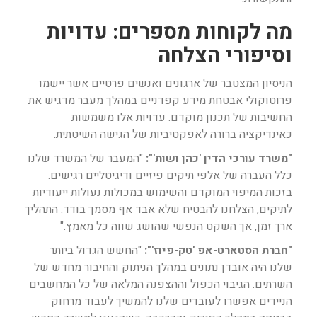
מה לקוחות מספרים: עדויות
וסיפורי הצלחה
הניסיון המצטבר של ארגונים ואנשים פרטיים אשר יישמו
פרוטוקולי אבטחת מידע קפדניים במהלך מעבר מדגיש את
החשיבות של תכנון מוקדם. עדויות אלו משמשות
כאינדיקציה ברורה לאפקטיביות של הגישה השיטתית.
"משרד עורכי הדין 'כהן ושות'":
"המעבר של המשרד שלנו
כלל העברה של אלפי תיקים פיזיים ודיגיטליים רגישים.
בזכות המיפוי המוקדם והשימוש במכולות נעולות ייעודיות
לתיקים, הצלחנו להבטיח שלא אבד אף מסמך בודד. התהליך
ארך זמן, אך השקט הנפשי שהושג שווה כל מאמץ."
"חברת הסטארט-אפ 'טק-פיוז'":
"החשש הגדול ביותר
שלנו היה אובדן נתונים במהלך הניתוק והחיבור מחדש של
השרתים. הגיבוי הכפול וההצפנה המלאה של כל המחשבים
הניידים אפשרו לעובדים שלנו להמשיך לעבוד מרחוק