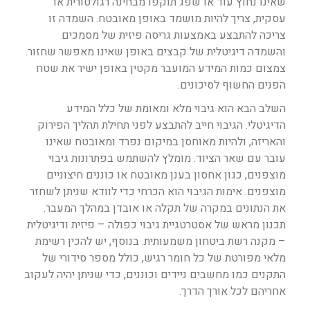
שאינו נחוץ עוד או שפג תוקפו מבחינה רגולטורית או
עסקית, צריך להיות מושמד באופן מאובטח. השמדה זו
צריכה להתבצע באמצעות גריסה פיזית של מסמכים
והשמדה דיגיטלית של קבצים באופן שאינו מאפשר שחזור.
צמצום כמות המידע המועבר מקטין באופן ישיר את שטח
הפנים החשוף לסיכונים.
השלב הבא הוא גיבוי מלא ומאומת של כלל המידע
הדיגיטלי. הגיבוי חייב להתבצע לפני תחילת תהליך הפירוק
והאריזה, ולהיות מאוחסן במיקום נפרד ומאובטח שאינו
עובר עם שאר הציוד. מומלץ להשתמש בפתרונות גיבוי
מוצפנים, כגון אחסון בענן מאובטח או כוננים חיצוניים
מוצפנים. אימות הגיבוי הוא הכרחי כדי לוודא שניתן לשחזר
את הנתונים במקרה של תקלה או אובדן במהלך המעבר.
תכנון מראש של אסטרטגיית גיבוי כפולה – פיזית ודיגיטלית
– מקנה רשת ביטחון משמעותית. בנוסף, יש להכין רשימת
מלאי מפורטת של כל חומר רגיש, כולל מספר סידורי של
התקנים כמו מחשבים ניידים וכוננים, כדי שניתן יהיה לעקוב
אחריהם לכל אורך הדרך.