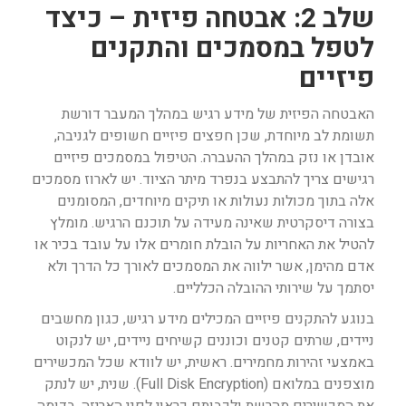
שלב 2: אבטחה פיזית – כיצד
לטפל במסמכים והתקנים
פיזיים
האבטחה הפיזית של מידע רגיש במהלך המעבר דורשת
תשומת לב מיוחדת, שכן חפצים פיזיים חשופים לגניבה,
אובדן או נזק במהלך ההעברה. הטיפול במסמכים פיזיים
רגישים צריך להתבצע בנפרד מיתר הציוד. יש לארוז מסמכים
אלה בתוך מכולות נעולות או תיקים מיוחדים, המסומנים
בצורה דיסקרטית שאינה מעידה על תוכנם הרגיש. מומלץ
להטיל את האחריות על הובלת חומרים אלו על עובד בכיר או
אדם מהימן, אשר ילווה את המסמכים לאורך כל הדרך ולא
יסתמך על שירותי ההובלה הכלליים.
בנוגע להתקנים פיזיים המכילים מידע רגיש, כגון מחשבים
ניידים, שרתים קטנים וכוננים קשיחים ניידים, יש לנקוט
באמצעי זהירות מחמירים. ראשית, יש לוודא שכל המכשירים
מוצפנים במלואם (Full Disk Encryption). שנית, יש לנתק