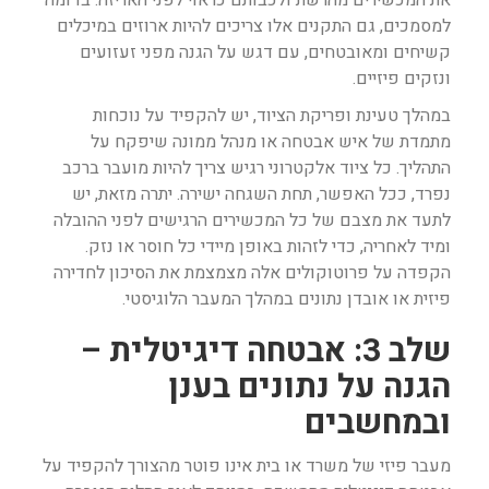
את המכשירים מהרשת ולכבותם כראוי לפני האריזה. בדומה
למסמכים, גם התקנים אלו צריכים להיות ארוזים במיכלים
קשיחים ומאובטחים, עם דגש על הגנה מפני זעזועים
ונזקים פיזיים.
במהלך טעינת ופריקת הציוד, יש להקפיד על נוכחות
מתמדת של איש אבטחה או מנהל ממונה שיפקח על
התהליך. כל ציוד אלקטרוני רגיש צריך להיות מועבר ברכב
נפרד, ככל האפשר, תחת השגחה ישירה. יתרה מזאת, יש
לתעד את מצבם של כל המכשירים הרגישים לפני ההובלה
ומיד לאחריה, כדי לזהות באופן מיידי כל חוסר או נזק.
הקפדה על פרוטוקולים אלה מצמצמת את הסיכון לחדירה
פיזית או אובדן נתונים במהלך המעבר הלוגיסטי.
שלב 3: אבטחה דיגיטלית –
הגנה על נתונים בענן
ובמחשבים
מעבר פיזי של משרד או בית אינו פוטר מהצורך להקפיד על