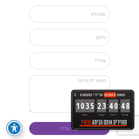
מאות
חטופים
על ידי החמאס
X
:
:
:
1
0
3
5
2
3
4
0
5
0
שניות
דקות
שעות
ימים
שלח