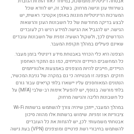
אבטחה דיגיטלית מתמשכת, במיוחד לאור התלות הגוברת
בשירותי ענן וגישה מרחוק. בשלב זה, יש לוודא שכל
המערכות הדיגיטליות מוגנות באופן אקטיבי. ראשית, יש
לבצע בדיקה מחודשת של כל חשבונות הענן והרשאות
הגישה. יש להגביל את הגישה למידע רגיש רק לעובדים
הנדרשים לכך, ולשקול השעיה זמנית של חשבונות עובדים
שאינם פעילים במהלך תקופת המעבר.
הצפנה היא כלי הכרחי באבטחת מידע דיגיטלי בזמן מעבר.
כל המחשבים הניידים והנייחים, כמו גם התקני האחסון
הניידים, חייבים להיות מוצפנים באמצעות אלגוריתמים
חזקים. הצפנה זו מבטיחה כי גם במקרה של גניבת המכשיר,
הנתונים המאוחסנים עליו יישארו בלתי קריאים עבור גורם
בלתי מורשה. בנוסף, יש להפעיל אימות רב-שלבי (MFA) על
כל חשבונות הליבה והגישה מרחוק.
במהלך המעבר, ייתכן שיהיה צורך להשתמש ברשתות Wi-Fi
ציבוריות או זמניות. שימוש ברשתות אלו מהווה סיכון
אבטחתי משמעותי. לכן, יש להנחות את כל העובדים
להשתמש בחיבורי רשת פרטיים ומוצפנים (VPN) בעת גישה