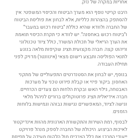
אחריות במקרה של נזק.
היבט קריטי נוסף הוא מערך הביטוח והכיסוי המשפטי. אין
להסתפק בהצהרות כלליות, אלא לבחון את פוליסת הביטוח
של החברה ולוודא שהיא כוללת "ביטוח רכוש במעבר"
ו"ביטוח רכוש באחסנה". יש לוודא כי תקרת הכיסוי תואמת
את הערך הריאלי של תכולת המשרד, כולל ציוד טכנולוגי
וריהוט קצה. חברה מקצועית תציג שקיפות מלאה בנוגע
לתנאי הפוליסה ותבצע רישום מצאי (אינוונטר) מדויק לפני
תחילת העבודה.
בנוסף, יש לבחון את הסטנדרטים התפעוליים של מתקני
האחסון. ביקור פיזי או קבלת פירוט טכני על מערכות
האבטחה, גילוי האש ובקרת הלחות הם צעדים הכרחיים.
חברה אידיאלית תציג פרוטוקולים ברורים לניהול מלאי
וגישה לציוד, המאפשרים נגישות גבוהה וגמישות בלוחות
הזמנים.
לבסוף, רמת השירות והתקשורת הארגונית מהוות אינדיקטור
לאיכות הביצוע. היכולת של החברה לספק מנהל פרויקט
ייעודי המרכז את כלל הצרכים מול הלקוח מעידה על תפיסת