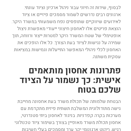
לבסוף, שירות זה חיוני עבור ניהול ארכיון וציוד עונתי.
ארגונים רבים נדרשים לשמור מסמכים פיזיים או ציוד
לאירועים שיווקיים שתופסים נפח משמעותי במשרד היקר.
הוצאת פריטים אלו לאחסון חיצוני ייעודי מאפשרת ניצול
אופטימלי של שטח המשרד היקר למטרות ייצור ורווחה, תוך
שמירה על נגישות לציוד בעת הצורך. כל אלו הופכים את
האחסון לכלי ניהולי המאפשר התייעלות וגמישות במציאות
עסקית משתנה.
פתרונות אחסון מותאמים
אישית: כך נשמור על הציוד
שלכם בטוח
הבטחת שלמותה של תכולת משרד בעת אחסונה מחייבת
גישה מתודולוגית המשלבת תשתית פיזית מתקדמת עם
מערכות בקרה קפדניות. בניגוד לאחסון ביתי סטנדרטי,
אחסון תכולת משרד מאופיין בצורך בשימור ציוד טכנולוגי
רגיש, ריהוט ארגונומי יקר ערך ומסמכים בעלי חשיבות