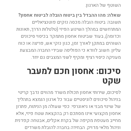
השוטף של הארגון.
שאלה: מהו ההבדל בין ביטוח הובלה לביטוח אחסון?
תשובה: ביטוח הובלה מכסה נזקים פוטנציאליים
המתרחשים במהלך השינוע הפיזי (טלטלות הדרך, תאונות
וכדומה), בעוד שביטוח אחסון מתמקד בכיסוי סיכונים
השוהים במתקן לאורך זמן, כגון נזקי אש, פריצה או כוח
עליון. חשוב לוודא כי הפוליסה שבידי החברה המבצעת
מעניקה כיסוי רציף ומקיף לשני המצבים גם יחד.
סיכום: אחסון חכם למעבר
שקט
לסיכום, שירותי אחסון תכולת משרד מהווים נדבך קריטי
בניהול סיכונים לוגיסטיים עבור כל ארגון הנמצא בתהליך
של שינוי מבני או גיאוגרפי. כפי שעולה מן הניתוח, פתרון
אחסון מקצועי אינו מסתכם רק בהקצאת שטח פיזי, אלא
מחייב מעטפת מקיפה של בקרת אקלים, אבטחה קפדנית
וניהול מלאי מדויק. הבחירה בחברה להובלת משרדים