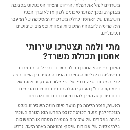
משרדים לנהל את המלאי, הריהוט והציוד הטכנולוגי בסביבה
מבוקרת, ובכך למזער סיכונים לנזק או לאובדן. הבנת
חשיבותו של האחסון כחלק משרשרת האספקה של המעבר
היא קריטית להבטחת המשכיות עסקית וצמצום שיבושים
תפעוליים.
מתי ולמה תצטרכו שירותי
אחסון תכולת משרד?
הצורך בשירותי אחסון תכולת משרד נובע לרוב מנסיבות
תפעוליות וכלכליות המחייבות הפרדה זמנית בין הציוד הפיזי
לבין המיקום הגיאוגרפי של הפעילות העסקית. ניתוח של
דינמיקת הנדל"ן העסקי מעלה מספר תרחישים מרכזיים
בהם פתרון זה הופך להכרחי עבור חברות וארגונים.
ראשית, חוסר הלימה בין מועד סיום חוזה השכירות בנכס
הנוכחי לבין מועד הכניסה לנכס החדש הוא הגורם השכיח
ביותר. במקרים של עיכובים במסירת מפתח או התמשכות
בלתי צפויה של עבודות שיפוץ והתאמה באתר היעד, נדרש