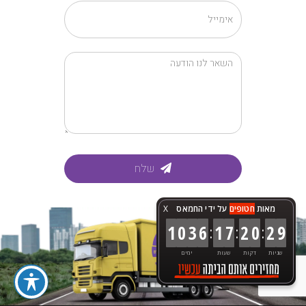
שלח
מאות
חטופים
על ידי החמאס
X
:
:
:
1
0
3
6
1
7
2
0
3
1
שניות
דקות
שעות
ימים