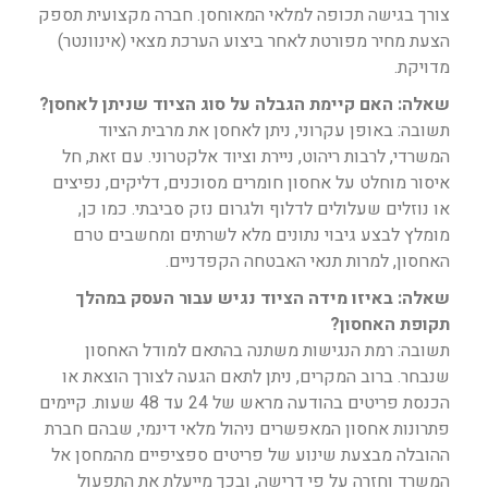
צורך בגישה תכופה למלאי המאוחסן. חברה מקצועית תספק
הצעת מחיר מפורטת לאחר ביצוע הערכת מצאי (אינוונטר)
מדויקת.
שאלה: האם קיימת הגבלה על סוג הציוד שניתן לאחסן?
תשובה: באופן עקרוני, ניתן לאחסן את מרבית הציוד
המשרדי, לרבות ריהוט, ניירת וציוד אלקטרוני. עם זאת, חל
איסור מוחלט על אחסון חומרים מסוכנים, דליקים, נפיצים
או נוזלים שעלולים לדלוף ולגרום נזק סביבתי. כמו כן,
מומלץ לבצע גיבוי נתונים מלא לשרתים ומחשבים טרם
האחסון, למרות תנאי האבטחה הקפדניים.
שאלה: באיזו מידה הציוד נגיש עבור העסק במהלך
תקופת האחסון?
תשובה: רמת הנגישות משתנה בהתאם למודל האחסון
שנבחר. ברוב המקרים, ניתן לתאם הגעה לצורך הוצאת או
הכנסת פריטים בהודעה מראש של 24 עד 48 שעות. קיימים
פתרונות אחסון המאפשרים ניהול מלאי דינמי, שבהם חברת
ההובלה מבצעת שינוע של פריטים ספציפיים מהמחסן אל
המשרד וחזרה על פי דרישה, ובכך מייעלת את התפעול