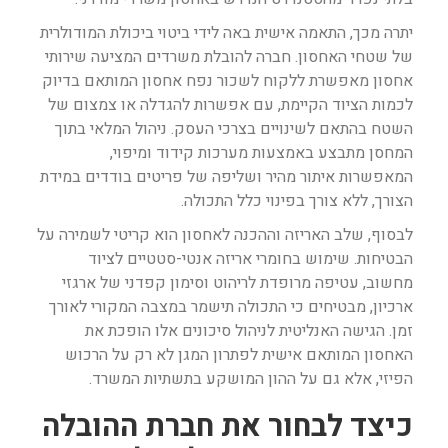
יתרה מכך, התאמה אישית באה לידי ביטוי ביכולת המודולרית
של שטחי האחסון. חברה להובלת משרדים המציעה שירותי
אחסון מאפשרת ללקוח לשכור נפח אחסון המותאם בדיוק
לכמות הציוד הקיימת, עם אפשרות להגדלה או צמצום של
השטח בהתאם לשינויים בצרכי העסק. ניהול המלאי בתוך
המחסן מתבצע באמצעות מערכות קידוד ומיפוי,
המאפשרות איתור מהיר ושליפה של פריטים בודדים במידת
הצורך, ללא צורך בפינוי כלל התכולה.
לבסוף, שלב האריזה וההכנה לאחסון הוא קריטי לשמירה על
הבטיחות. שימוש בחומרי אריזה אנטי-סטטיים לציוד
מחשוב, עטיפה מרופדת לריהוט וסימון קפדני של ארגזי
ארכיון, מבטיחים כי התכולה תישמר במצבה המקורי לאורך
זמן. הגישה האנליטית לניהול סיכונים אלו הופכת את
האחסון המותאם אישית לפתרון המגן לא רק על הרכוש
הפיזי, אלא גם על ההון המושקע בתשתיות המשרד.
כיצד לבחור את חברת ההובלה