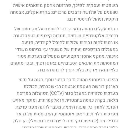
משפטית ועסקית. לפיכך, פתרונות אחסון מותאמים אישית
נשענים על שלושה נדבכים מרכזיים: בקרת אקלים, אבטחה
היקפית וניהול לוגיסטי חכם.
בקרת אקלים מהווה תנאי הכרחי לשמירה על תקינותם של
רכיבים אלקטרוניים ושרתים. תנודות קיצוניות בטמפרטורה
או רמות לחות גבוהות עלולות להוביל לקורוזיה, פגיעה
במעגלים מודפסים ועיוות של משטחי עץ בריהוט משרדי
איכותי. מתקני אחסון מקצועיים מפעילים מערכות ניטור
המווסתות את התנאים הסביבתיים באופן רציף, ובכך מונעים
בלאי מואץ או נזק בלתי הפיך לרכוש החברה.
ההיבט הביטחוני מהווה נדבך קריטי נוסף. הגנה על נכסי
הארגון דורשת מעטפת אבטחה רב-שכבתית, הכוללת
מערכות טלוויזיה במעגל סגור (CCTV) הפועלות בפריסה
מלאה, בקרת כניסה ביומטרית או אלקטרונית, ומוקד מאויש
הפועל לאורך כל שעות היממה. מעבר להגנה מפני פריצה,
מערכות גילוי וכיבוי אש אוטומטיות, המבוססות על גז או
ערפל מים (למניעת נזקי מים לניירת וציוד חשמלי), הן חלק
בלתי נפרד מהסטנדרט הנדרש באחסון משרדי מודרני.