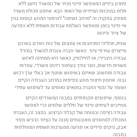
פתרון ביניים המאפשר פינוי מהיר של המשרד הישן ללא
תלות במוכנות המיידית של האתר הבא. אחסון תכולת משרד
מספק במקרה זה "מרחב נשימה" לוגיסטי המונע קנסות בגין
אי-פינוי בזמן ומאפשר השלמת עבודות תשתית ללא הפרעה
של ציוד וריהוט.
שנית, תהליכי התרחבות או צמצום של כוח האדם בארגון
מייצרים עודפי ציוד. כאשר חברה עוברת למשרד במודל
עבודה היברידי, או לחילופין, כאשר היא ממתינה לאיוש
משרות חדשות, נוצר צורך בשימור ריהוט משרדי, עמדות
עבודה ומחשוב שאינם בשימוש שוטף אך בעלי ערך רכוש
גבוה. אחסון חיצוני מונע צפיפות במרחב העבודה הקיים
ושומר על נכסי החברה בתנאים נאותים עד לשימוש עתידי.
בנוסף, שיפוצים תקופתיים במבנה המשרדים הקיים
מחייבים לעיתים פינוי של חללים שלמים כדי לאפשר
עבודה רציפה ובטוחה של קבלני הביצוע. במצב זה, העברת
התכולה למחסנים מאובטחים מגנה על הציוד הרגיש מפני
אבק, נזקים פיזיים או פגיעה ממערכות תשתית המוחלפות
במבנה.