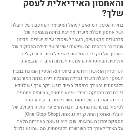
והאחסון האידיאלית לעסק
שלך?
בחירת הספק המתאים לניהול המשימה המורכבת של הובלה
ושל אחסון תכולת משרד מחייבת בחינה מעמיקה של
פרמטרים מקצועיים, מעבר לשיקולי עלות ישירים. מכיוון
שמדובר בנכסים המשפיעים ישירות על יכולת התפקוד של
הארגון, על מקבלי ההחלטות להפעיל מערכת שיקולים
אנליטית הבוחנת את מהימנות ויכולות החברה המבצעת.
הקריטריון הראשון והחשוב ביותר הוא הניסיון המוכח במגזר
העסקי. הובלת משרד נבדלת מהובלת דירה ברמת המורכבות
הלוגיסטית ובצורך בטיפול בציוד רגיש ויקר ערך. יש לוודא
כי החברה מחזיקה בציוד שינוע מתאים, בצוותים מיומנים
בפירוק והרכבה של ריהוט משרדי מורכב, ובידע טכני
לטיפול במערכות מחשוב. חברה המציעה פתרון משולב של
הובלה ואחסון תחת קורת גג אחת (One-Stop-Shop)
מספקת יתרון משמעותי, שכן היא נושאת באחריות מלאה
על הציוד לאורך כל השרשרת הלוגיסטית, מה שמונע גלגול