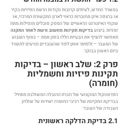
במשרד החדש, לעיתים קרובות נקודות הרשת הפיזיות בקיר
או ברצפה אינן מחוברות כראוי לארון התקשורת המרכזי, או
שקווי האינטרנט הראשיים של הספק סובלים מנפילות מתח
זמניות. ביצוע
בדיקות תקינות מחשוב ורשת לאחר התקנה
מאפשר להציף את הבעיות הללו בזמן אמת – בסוף השבוע
של המעבר – ולפתור אותן לפני שהעובדים מגיעים למשרד
ביום ראשון בבוקר.
פרק 2: שלב ראשון – בדיקות
תקינות פיזיות וחשמליות
(חומרה)
הפרוטוקול המקצועי של חברת ההובלה המשולבת מתחיל
בבדיקת התקינות של רכיבי החומרה ישירות על שולחן
העבודה של העובד:
2.1 בדיקת הדלקה ראשונית