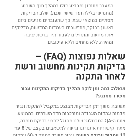
המעבר מתוכנן ומבוצע כולו במהלך סוף השבוע
(מחמישי בלילה ועד שישי-שבת). שלב הבדיקות
מסתיים במוצאי שבת, כך שהעובדים מגיעים ביום
ראשון בבוקר, מתיישבים בעמדות החדשות, מדליקים
את המחשב ומתחילים לעבוד מיד ברשת יציבה
ומהירה, ללא מתחים וללא עיכובים.
שאלות נפוצות (FAQ) –
בדיקות תקינות מחשוב ורשת
לאחר התקנה
שאלה: כמה זמן לוקח תהליך בדיקות התקינות עבור
משרד ממוצע?
תשובה: משך זמן הבדיקות מבוצע במקביל להתקנה ונגזר
מכמות עמדות העבודה ומורכבות חדר השרתים. בממוצע,
צוות ה-QA הטכנולוגי שלנו מסוגל לבצע בדיקת חומרה,
מתח, קישוריות אינטרנט וגישה למשאבים בקצב של
8 עד
12 עמדות עבודה בשעה
. עבור משרד המונה כ-60 עמדות