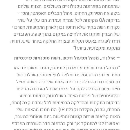
שמתמחה בפתרונות טכנולוגיים משולבים. הצוות שלהם
ביצע את הפירוק, החיווט, ניהול הכבלים האסתטי, והכי –
בדיקות QA מקיפות לכל עמדה ועמדה. הם עלו על שתי
נקודות רשת בקיר שלא חווטו נכון לארון התקשורת המרכזי
של הבניין ותיקנו את הלחיצה במקום בתוך שעה. העובדים
חזרו לשגרה באפס תקלות ובצורה החלקה ביותר שיש. חוויה
מתקנת ומקצועית ביותר!"
—
אילן ד., מנהל תפעול ורכש, רשת סוכנויות פיננסיות
"כמנהל מערכות מידע בארגון לוגיסטי, מעבר משרדים הוא
תמיד אירוע מורט עצבים ומלא בלחץ אטומי. השילוב של
טכנאי חברת ההובלה יחד עם הצוות שלי היה פשוט מציל
חיים. צוות ההובלה לקח על עצמו את כל העבודה הפיזית
והלוגיסטית של פריסת הציוד בשולחנות, החיווט וביצוע
בדיקות התקינות וההדלקה הבסיסיות לכל עמדת קצה (מתח,
מסכים, עכבר, מקלדת וקבלת IP). הם חסכו מהצוות שלי
מאות קריאות שירות קטנות ומתישות ביום שאחרי המעבר,
ואפשרו לנו להתמקד אך ורק בהרמות חדר השרתים המרכזי