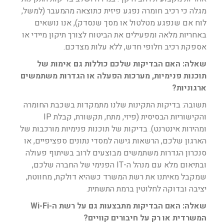
מגלה כי רכיב חומרה נפגע פיזית כתוצאה מהמעבר (למשל,
לוח אם שנפגע מטלטול או מסך שנסדק), אנו נושאים
באחריות מלאה ומפעילים את הביטוח לצורך תיקון מיידי או
אספקת רכיב חלופי חדש, ללא עלות מצדכם.
שאלה: האם הבדיקות שלכם כוללות גם אימות של
תוכנות פנימיות, מערכות הפעלה או הגדרות משתמשים
ארגוניות?
תשובה: בדיקות התקינות שלנו מתמקדות בשכבת החומרה
והקישוריות הבסיסית (פיזי, מתח, תקשורת, קבלת IP
ומהירות אינטרנט). בדיקות של תוכנות פנימיות מורכבות של
הארגון שלכם, הרשאות גישה למסדי נתונים ספציפיים, או
סנכרון הגדרות משתמשים מבוצעים לרוב בשיתוף פעולה
ובתיאום מלא עם מנהל ה-IT הפנימי של החברה שלכם,
שמקבל מאיתנו את רשת המשרד כשהיא דולקת, מחווטת,
יציבה ובדוקה לחלוטין ברמת התשתית.
שאלה: האם הבדיקות מתבצעות גם על רשת ה-Wi-Fi
המשרדית או רק על חיבורים קוויים?