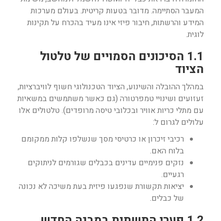
המעבר הסתיימה. מדובר בטעות קריטית. בעולם מערכות
המידע והרשתות, חיבור פיזי אינו מעיד בהכרח על תקינות
לוגית.
1.1 הסיכונים הסמויים של טלטול
הציוד
במהלך ההובלה והשינוע, הציוד הטכנולוגי חשוף לוויברציות,
זעזועים ושינויי טמפרטורה (גם כאשר משתמשים במשאיות
עם מתלי כריות אוויר ובכלובי טיסה מרופדים). טלטולים אלו
עלולים לגרום ל:
רכיבי זיכרון או כרטיסי מסך שנשלפו קלות ממקומם
בלוח האם.
נזקים פנימיים עדינים בכבלים שגורמים לניתוקים
רגעיים.
יציאות תקשורת שנפגעו פיזית בעת משיכה לא נכונה
של כבלים.
1.2 פערי התשתית במבנה החדש