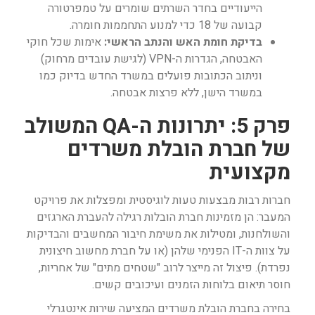
הייעודיים בחדר השרתים שומרים על טמפרטורה
קבועה של 18 כדי למנוע התחממות חומרה.
בדיקת חומת האש והנתב הראשי:
אימות שכל חוקי
האבטחה, הגדרות ה-VPN (לגישת עובדים מרחוק)
וניתוב הכתובות פועלים במשרד החדש בדיוק כמו
במשרד הישן, ללא פרצות אבטחה.
פרק 5: יתרונות ה-QA המשולב
של חברת הובלת משרדים
מקצועית
חברות רבות מבצעות טעות לוגיסטית ומפצלות את פרויקט
המעבר: הן מזמינות חברת הובלות רגילה להעברת הארגזים
והשולחנות, ומטילות את משימת חיבור המחשבים והבדיקות
על צוות ה-IT הפנימי שלהן (או על חברת מחשוב חיצונית
נפרדת). פיצול זה מייצר לרוב "שטחים מתים" של אחריות,
חוסר תיאום בלוחות הזמנים ועיכובים קשים.
בחירה בחברת הובלת משרדים המציעה שירות אינטגרלי