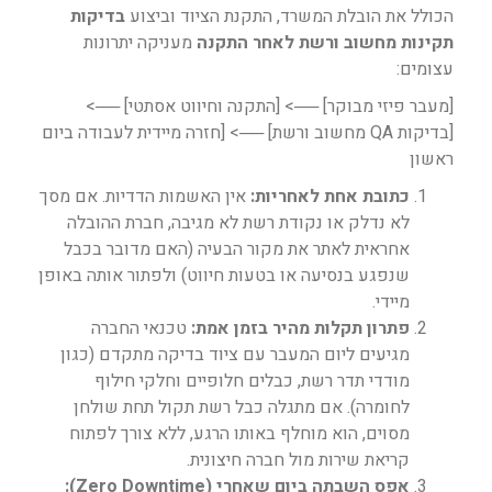
הכולל את הובלת המשרד, התקנת הציוד וביצוע
בדיקות
תקינות מחשוב ורשת לאחר התקנה
מעניקה יתרונות
עצומים:
[מעבר פיזי מבוקר] ──> [התקנה וחיווט אסתטי] ──>
[בדיקות QA מחשוב ורשת] ──> [חזרה מיידית לעבודה ביום
ראשון
כתובת אחת לאחריות:
אין האשמות הדדיות. אם מסך
לא נדלק או נקודת רשת לא מגיבה, חברת ההובלה
אחראית לאתר את מקור הבעיה (האם מדובר בכבל
שנפגע בנסיעה או בטעות חיווט) ולפתור אותה באופן
מיידי.
פתרון תקלות מהיר בזמן אמת:
טכנאי החברה
מגיעים ליום המעבר עם ציוד בדיקה מתקדם (כגון
מודדי תדר רשת, כבלים חלופיים וחלקי חילוף
לחומרה). אם מתגלה כבל רשת תקול תחת שולחן
מסוים, הוא מוחלף באותו הרגע, ללא צורך לפתוח
קריאת שירות מול חברה חיצונית.
אפס השבתה ביום שאחרי (Zero Downtime):