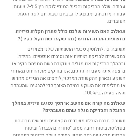
עבודה, שלב הבדיקות והכיול הסופי לוקח בין 5 ל-7 שעות
עבודה מרוכזות, ומבוצע לרוב ביום שבת, יום לפני הגעת
העובדים.
שאלה: האם השירות שלכם כולל פתרון תקלות פיזיות
בתשתית המבנה החדש (כמו שקע רשת תקול בקיר)?
תשובה: כן, לחלוטין. טכנאי התשתיות שלנו מצוידים
במכשירים לבדיקת רציפות אות וסיבים אופטיים. במידה
ובמהלך הבדיקות אנו מגלים שנקודת רשת מסוימת בקיר או
ברצפה אינה מעבירה נתונים, אנו בודקים את החיווט מאחורי
השקע ובארון התקשורת המרכזי, לוחצים את הגידים מחדש
או מחליפים את השקע במידת הצורך כדי להבטיח שהעמדה
תהיה פעילה ב-100%.
שאלה: מה קורה אם מחשב או מסך נפגעו פיזית במהלך
ההובלה והבדיקה מגלה שהם מושבתים?
תשובה: חברת הובלת משרדים מקצועית ומורשית מבוטחת
בפוליסת ביטוח רחבה מסוג "סחורה בהעברה" וביטוח
אחריות מקצועית רחב היקף. במידה ושלב בדיקות התקינות