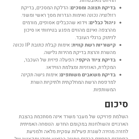
החיווט מאובטחות.
בדיקת תצוגה ומסכים:
הדלקת המסכים, בדיקת
רזולוציה נכונה ואימות הגדרות מסך ראשי ומשני.
ניהול כבלים:
וידוא שהכבלים אסופים, מורמים
מהרצפה ואינם מהווים מפגע בטיחותי או סיכון
לניתוק ברגלי העובד.
קישוריות רשת קווית:
אימות קבלת כתובת IP נכונה
מהשרת והרצת בדיקת מהירות גלישה.
בדיקת ציוד היקפי:
הפעלה פיזית של העכבר,
המקלדת, האוזניות ומצלמת הווידאו.
בדיקת משאבים משותפים:
אימות גישה תקינה
למדפסת הרשת המחלקתית ולתיקיות השרת
המשותפות.
סיכום
השלמת פרויקט של מעבר משרד אינה מסתכמת בהצבת
הארגזים והשולחנות במקומם החדש. הנוסחה האמיתית
לחזרה מהירה לשגרת פעילות עסקית מלאה ולמניעת