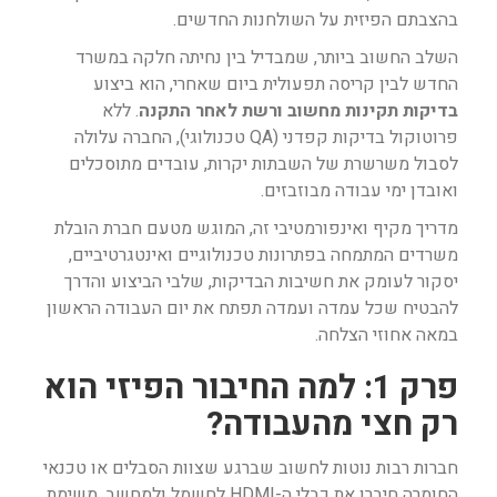
בהצבתם הפיזית על השולחנות החדשים.
השלב החשוב ביותר, שמבדיל בין נחיתה חלקה במשרד
החדש לבין קריסה תפעולית ביום שאחרי, הוא ביצוע
בדיקות תקינות מחשוב ורשת לאחר התקנה
. ללא
פרוטוקול בדיקות קפדני (QA טכנולוגי), החברה עלולה
לסבול משרשרת של השבתות יקרות, עובדים מתוסכלים
ואובדן ימי עבודה מבוזבזים.
מדריך מקיף ואינפורמטיבי זה, המוגש מטעם חברת הובלת
משרדים המתמחה בפתרונות טכנולוגיים ואינטגרטיביים,
יסקור לעומק את חשיבות הבדיקות, שלבי הביצוע והדרך
להבטיח שכל עמדה ועמדה תפתח את יום העבודה הראשון
במאה אחוזי הצלחה.
פרק 1: למה החיבור הפיזי הוא
רק חצי מהעבודה?
חברות רבות נוטות לחשוב שברגע שצוות הסבלים או טכנאי
החומרה חיברו את כבלי ה-HDMI לחשמל ולמחשב, משימת