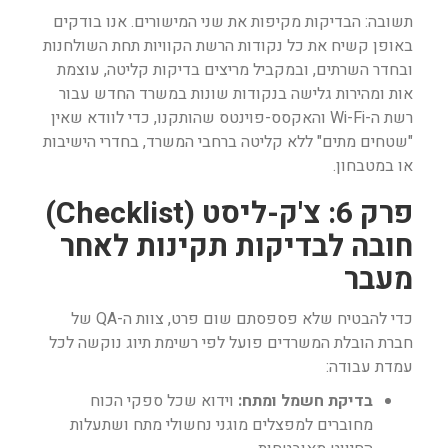
תשובה: הבדיקות מקיפות את שני המישורים. אנו בודקים
באופן קשיח את כל נקודות הרשת הקוויות תחת השולחנות
ובחדר השרתים, ובמקביל מריצים בדיקות קליטה, עוצמת
אות ומהירות גלישה בנקודות שונות במשרד החדש עבור
רשת ה-Wi-Fi והאקסס-פוינטס שהותקנו, כדי לוודא שאין
"שטחים מתים" ללא קליטה ברחבי המשרד, בחדרי הישיבות
או במטבחון.
פרק 6: צ'ק-ליסט (Checklist)
חובה לבדיקות תקינות לאחר
מעבר
כדי להבטיח שלא פספסתם שום פרט, צוות ה-QA של
חברת הובלת המשרדים פועל לפי רשימת תיוג נוקשה לכל
עמדת עבודה:
בדיקת חשמל ומתח:
וידוא שכל ספקי הכוח
מחוברים למפצלים מוגני נחשולי מתח ושתעלות