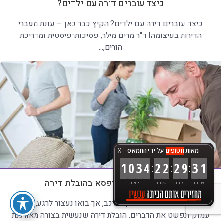
כיצד עוברים דירה עם ילדים?
כיצד עוברים דירה עם ילדים? הקיץ כבר כאן – עונת מעברי
הדירות בעיצומה! ד"ר מרים מילר, פסיכותרפיסטית ומדריכת
הורים,...
מאות
חטופים
על ידי החמאס
X
:
:
:
1
0
3
4
2
2
2
9
3
3
חושבים מחוץ לקופסא בהובלת דירה
שניות
דקות
שעות
ימים
נכון, הובלת דירה היא עסק מורכב, אך בואו נעצור לרגע, ננשום
עמוק ונפשט את הדברים. הובלת דירה שנעשית בצורה מאורגנת