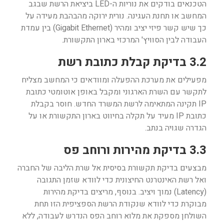
הטכנאים בודקים את נוריות ה-LED ביציאת הרשת שבגב
המחשב או תחנת העגינה. נורית ירוקה מהבהבת מעידה על
כך שיש קשר פיזי יציב ומהיר (Gigabit Ethernet) בין עמדת
העבודה לבין הסוויץ' המרכזי בארון התקשורת.
3.2 בדיקת קבלת כתובת רשת
מפעילים את מערכת ההפעלה ומוודאים כי המחשב מצליח
לתקשר עם השרת הארגוני ומקבל באופן אוטומטי כתובת
IP תקינה המתאימה לרשת המשרד החדש. חוסר בקבלת
כתובת IP מעיד על תקלה בחיווט בארון התקשורת או על
הגדרה שגויה בנתב.
3.3 בדיקת מהירות ורוחב פס
מבצעים בדיקת תקשורת בסיסית אל שרת הליבה של החברה
ואל רשת האינטרנט החיצונית כדי לוודא שזמן התגובה
(Latency) נמוך ויציב. בנוסף, מריצים בדיקת מהירות
מבוקרת כדי לוודא שנקודת הרשת הספציפית הזו תחת
השולחן מספקת את מלוא רוחב הפס הנדרש לעבודה, ללא