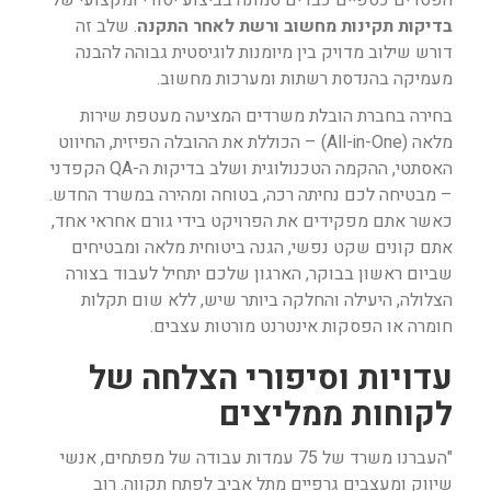
הפסדים כספיים כבדים טמונה בביצוע יסודי ומקצועי של
בדיקות תקינות מחשוב ורשת לאחר התקנה
. שלב זה
דורש שילוב מדויק בין מיומנות לוגיסטית גבוהה להבנה
מעמיקה בהנדסת רשתות ומערכות מחשוב.
בחירה בחברת הובלת משרדים המציעה מעטפת שירות
מלאה (All-in-One) – הכוללת את ההובלה הפיזית, החיווט
האסתטי, ההקמה הטכנולוגית ושלב בדיקות ה-QA הקפדני
– מבטיחה לכם נחיתה רכה, בטוחה ומהירה במשרד החדש.
כאשר אתם מפקידים את הפרויקט בידי גורם אחראי אחד,
אתם קונים שקט נפשי, הגנה ביטוחית מלאה ומבטיחים
שביום ראשון בבוקר, הארגון שלכם יתחיל לעבוד בצורה
הצלולה, היעילה והחלקה ביותר שיש, ללא שום תקלות
חומרה או הפסקות אינטרנט מורטות עצבים.
עדויות וסיפורי הצלחה של
לקוחות ממליצים
"העברנו משרד של 75 עמדות עבודה של מפתחים, אנשי
שיווק ומעצבים גרפיים מתל אביב לפתח תקווה. רוב