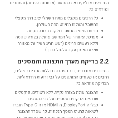
הטכנאים מדליקים את המחשב (או תחנת העגינה) והמסכים
ומודאים כי:
כל הרכיבים מקבלים מתח חשמלי יציב דרך מפצלי
החשמל ותעלות החיווט תחת השולחן.
נוריות החיווי במחשב דולקות בצורה תקינה.
מערכת האוורור של המחשב פועלת בצורה שקטה
וללא רעשים חריגים (רעש חריג מעיד על מאוורר
שיצא מאיזון עקב טלטול בדרך).
2.2 בדיקת מערך התצוגה והמסכים
במשרדים מודרניים, רוב העמדות כוללות מסכים כפולים,
רחבים או קעורים המותקנים על גבי זרועות הידראוליות.
הבדיקה מוודאת כי:
התצוגה עולה בצורה נקייה, ללא ריצודים, פיקסלים
שרופים או קווים סטטיים על גבי המסכים.
כבלי ה-DisplayPort, ה-HDMI או ה-Type-C חוברו
ליציאות כרטיס המסך הנכונות, כך שסדר התצוגה
המקורי (מסך ראשי מימין ומסך משני משמאל, או