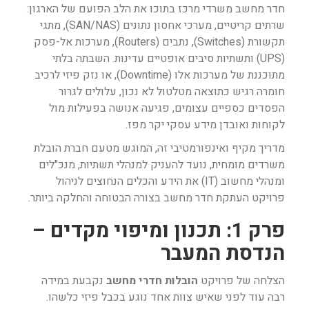
חדר מחשב משרדי מרכז בתוכו את הלב הפועם של הארגון:
שרתים קריטיים, מערכי אחסון נתונים (SAN/NAS), מתגי
תקשורת (Switches), נתבים (Routers), מערכות אל-פסק
(UPS) ותשתיות סיבים אופטיים עדינות. השבתה בלתי
מתוכננת של מערכות אלו (Downtime), או נזק פיזי לרכיב
חומרה רגיש כתוצאה מטלטול לא נכון, עלולים לגרור
הפסדים כספיים עצומים, פגיעה אנושה בפעילות מול
לקוחות ואובדן מידע עסקי יקר מפז.
מדריך מקיף ואינפורמטיבי זה, המוגש מטעם חברת הובלת
משרדים מומחית, נועד להעניק למנהלי תשתיות, מנכ"לים
ומנהלי מחשוב (IT) את הידע והכלים הנחוצים לניהול
פרויקט העתקת חדר מחשב בצורה הבטוחה והחלקה ביותר.
פרק 1: תכנון ומיפוי מקדים –
הנדסת המעבר
הצלחה של פרויקט
הובלות חדרי מחשב
נקבעת במידה
רבה עוד לפני שאיש צוות אחד נוגע בכבל פיזי כלשהו.