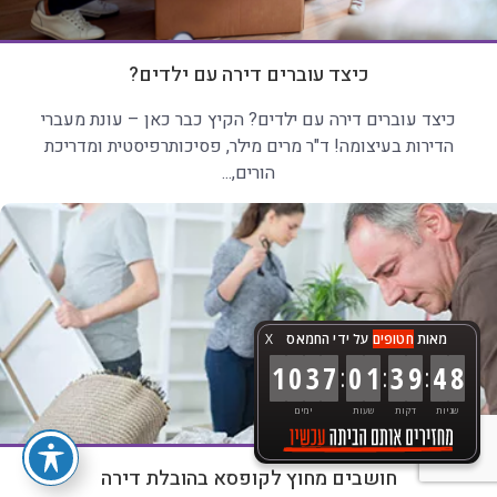
כיצד עוברים דירה עם ילדים?
כיצד עוברים דירה עם ילדים? הקיץ כבר כאן – עונת מעברי
הדירות בעיצומה! ד"ר מרים מילר, פסיכותרפיסטית ומדריכת
הורים,...
מאות
חטופים
על ידי החמאס
X
:
:
:
1
0
3
7
0
1
3
9
5
0
שניות
דקות
שעות
ימים
חושבים מחוץ לקופסא בהובלת דירה