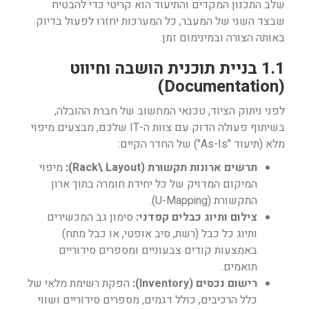
שלב התכנון המקדים והתיעוד הוא קריטי כדי להבטיח
שבצד השני של המעבר, כל המערכות יחזרו לפעול בדיוק
באותה הצורה ובמינימום זמן.
1.1 בניית תוכנית הושבה וחיווט
(Documentation)
לפני ניתוק הציוד, טכנאי המחשוב של חברת ההובלה,
בשיתוף פעולה הדוק עם צוות ה-IT שלכם, מבצעים מיפוי
מלא (תיעוד "As-Is") של החדר הקיים:
תרשים ארונות תקשורת (Rack\ Layout):
מיפוי
המיקום המדויק של כל יחידת חומרה בתוך ארון
התקשורת (U-Mapping).
צילום ותיוג כבלים קפדני:
סימון גב המכשירים
ותיוג כל כבל (רשת, סיב אופטי, או כבל מתח)
באמצעות קודים צבעוניים ומספרים סידוריים
תואמים.
רישום נכסים (Inventory):
הפקת רשימת מלאי של
כלל הרכיבים, כולל דגמים, מספרים סידוריים ושווי