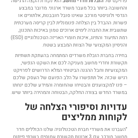
פרויקט של
הובלות חדרי מחשב
הוא נקודת הקצה הרגישה
והחשובה ביותר בכל מעבר משרד ארגוני. מדובר במבצע
הנדסי ולוגיסטי מורכב שאינו סובל חובבנות, אלתורים או
פשרות. ההבדל בין הצלחה פנומנלית לבין קריסה מערכתית
שתשבית את החברה לימים ארוכים טמון באיכות התכנון,
רמת התיעוד והתיוג, איכות חומרי האריזה הטכנולוגיים (ESD)
והניסיון המקצועי של הצוות המבצע בשטח.
בחירה בחברת הובלת משרדים המתמחה בהעתקת תשתיות
תקשורת וחדרי מחשב מעניקה לכם את השקט הנפשי,
המקצועיות וחבל ההגנה הביטוחי המלא הדרושים לפרויקט
רגיש שכזה. אל תתפשרו על הלב הפועם של העסק שלכם
– פנו למקצוענים והבטיחו שהחומרה והמידע שלכם ינחתו
במשרד החדש בצורה החלקה, הבטוחה והמהירה ביותר שיש.
עדויות וסיפורי הצלחה של
לקוחות ממליצים
"העברנו את משרדי חברת הטכנולוגיה שלנו הכוללים חדר
מחשב מורכב עם 3 ארונות תקשורת עמוסים בשרתי פיתוח