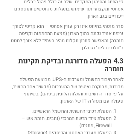
פי התיוג והסימון המקדים. שלב זה כולל ניהול כבלים
אסתטי ומקצועי תוך שימוש בתעלות, סקוטשים ותופסנים
ייעודיים בגב הארון.
סדר מופתי בחיווט אינו רק עניין אסתטי – הוא קריטי לצורך
זרימת אוויר נכונה בתוך הארון (מניעת התחממות וקריסת
חומרה) ומאפשר פתרון תקלות מהיר בעתיד ללא צורך לחטט
ב"סלט כבלים" מבולגן.
4.3 הפעלה מדורגת ובדיקת תקינות
חומרה
לאחר חיבור החשמל ומערכות ה-UPS, מבוצעת הפעלה
מדורגת, מבוקרת ואיטית של המערכות (מכשיר אחר מכשיר,
על פי סדר החשיבות והתלות הלוגית ביניהם), בשיתוף
פעולה עם מנהל ה-IT של הארגון:
הפעלת רכיבי התשתית והחשמל הראשיים.
הפעלת ציוד הרשת המרכזי (נתבים, חומת אש –
Firewall, מתגים).
הפעלת מערכי האחסון והדיסקים (Storage).