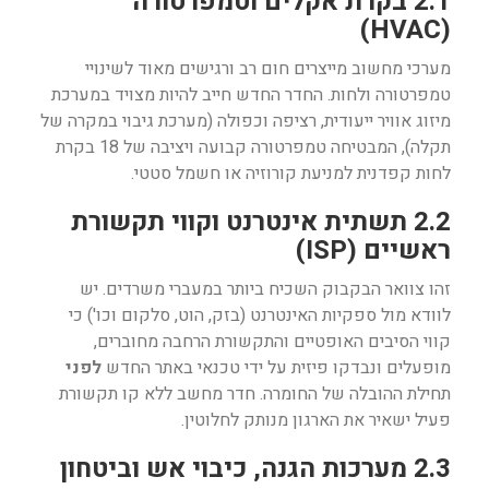
2.1 בקרת אקלים וטמפרטורה
(HVAC)
מערכי מחשוב מייצרים חום רב ורגישים מאוד לשינויי
טמפרטורה ולחות. החדר החדש חייב להיות מצויד במערכת
מיזוג אוויר ייעודית, רציפה וכפולה (מערכת גיבוי במקרה של
תקלה), המבטיחה טמפרטורה קבועה ויציבה של 18 בקרת
לחות קפדנית למניעת קורוזיה או חשמל סטטי.
2.2 תשתית אינטרנט וקווי תקשורת
ראשיים (ISP)
זהו צוואר הבקבוק השכיח ביותר במעברי משרדים. יש
לוודא מול ספקיות האינטרנט (בזק, הוט, סלקום וכו') כי
קווי הסיבים האופטיים והתקשורת הרחבה מחוברים,
מופעלים ונבדקו פיזית על ידי טכנאי באתר החדש
לפני
תחילת ההובלה של החומרה. חדר מחשב ללא קו תקשורת
פעיל ישאיר את הארגון מנותק לחלוטין.
2.3 מערכות הגנה, כיבוי אש וביטחון