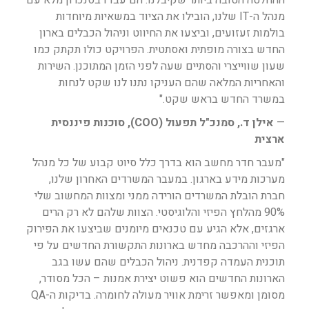
ההחלטה הטובה ביותר שקיבלנו. הם עבדו בסנכרון מלא עם
מנהל ה-IT שלנו, הובילו את הציוד במשאיות מיוחדות
בולמות זעזועים, וביצעו את החיווט וניהול הכבלים בארון
החדש בצורה מופתית ואסתטית. הפרויקט כולו תקתק כמו
שעון שווייצרי והסתיים שעה לפני הזמן המתוכנן. השירות
והאחריות המלאה שהם העניקו נתנו לנו שקט לנחות
במשרד החדש בראש שקט."
—
אילן ד., סמנכ"ל תפעול (COO), סוכנות פיננסית
ארצית
"מעבר חדר מחשב הוא בדרך כלל סיוט קבוע של כל מנהל
מערכות מידע בארגון. במעבר המשרדים האחרון שלנו,
חברת הובלת המשרדים הורידה ממני ומצוות המחשוב שלי
90% מהלחץ הפיזי והלוגיסטי. הצוות שלהם לא רק הרים
ארגזים, אלא הגיע עם טכנאים מיומנים שביצעו את הפירוק
הפיזי וההרכבה מחדש בארונות התקשורת החדשים על פי
תוכנית העמדה קפדנית. ניהול הכבלים שהם עשו בגב
הארונות החדשים הוא פשוט יצירת אמנות – הכל מסודר,
מסומן ומאפשר זרימת אוויר מעולה לחומרה. בדיקות ה-QA