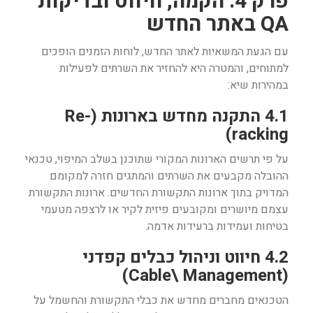
פרק 4: הקמה, חיווט ובדיקות
QA באתר החדש
עם הגעת המשאיות לאתר החדש, לוחות הזמנים הופכים
למתוחים, והמטרה היא להחזיר את השרתים לפעילות
במהירות שיא:
4.1 התקנה מחדש בארונות (Re-
racking)
על פי תרשים הארונות המקורי שתוכנן בשלב המיפוי, טכנאי
ההובלה מקבעים את השרתים והמתגים חזרה למקומם
המדויק בתוך ארונות התקשורת החדשים. ארונות התקשורת
עצמם מיושרים ומקובעים פיזית לקיר או לרצפה מטעמי
בטיחות ועמידות ברעידות אדמה.
4.2 חיווט וניהול כבלים קפדני
(Cable\ Management)
הטכנאים מחברים מחדש את כבלי התקשורת והחשמל על