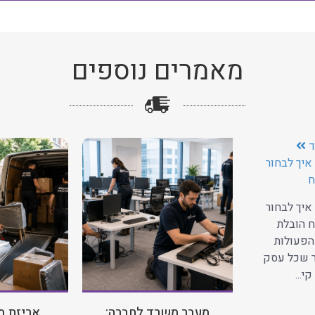
מאמרים נוספים
ד
איך לבחור
ח
איך לבחור
 הובלת
הפעולות
ר שכל עסק
י...
מעבר משרד לחברה:
אריזת מ