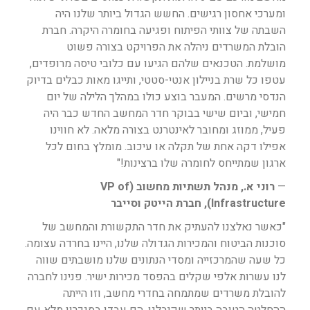
ומערכי אחסון רגישים. החשש הגדול ביותר שלנו היה
השבתה של צוותי הפיתוח ופגיעה בחומרה היקרה. חברת
הובלת המשרדים ניהלה את הפרויקט בצורה פשוט
מושלמת. הטכנאים שלהם הגיעו עם כלובי טיסה מרופדים,
עטפו כל שרת בניילון אנטי-סטטי, ותייגו מאות כבלים בדיוק
הנדסי מרשים. המעבר בוצע כולו במהלך הלילה של יום
חמישי, וביום שישי בבוקר חדר המחשב החדש כבר היה
פעיל, ממוזג ומחובר לאינטרנט בצורה מלאה. לא חווינו
אפילו דקה אחת של תקלה או עיכוב. מומלץ בחום לכל
ארגון שמתייחס לחומרה שלו ברצינות!"
—
רוני א., מנהל תשתיות מחשוב (VP of
Infrastructure), חברת הייטק וסייבר
"כאשר נאלצנו להעתיק את חדר התקשורת והמחשב של
סוכנות הביטוח והמכירות הגדולה שלנו, היינו בחרדה עצומה.
כל שעה שהמרכזייה ומסדי הנתונים שלנו מושבתים שווה
לנו עשרות אלפי שקלים בהפסד מכירות ישיר. פנינו לחברה
להובלת משרדים שמתמחה בחדרי מחשב, וזו הייתה