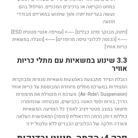
במחט הקריאה או ברכיבים המכניים. הטיפול בהם
נעשה בעדינות יתרה ותוך שימוש במארזים מבודדי
תנועה.
[ניתוק מבוקר ותיוג כבלים] ──> [עטיפה אנטי-סטטית ESD]
──> [הכנסה לכלובי טיסה מרופדים] ──> [הובלה במשאית
כריות אוויר]
3.3 שינוע במשאיות עם מתלי כריות
אוויר
הובלת הציוד מתבצעת באמצעות משאיות סגורות ומבוקרות
המצוידות במערכת מתלים מיוחדת המבוססת על כריות אוויר
(Air-Ride\ Suspension). מערכת זו מנטרלת את מהמורות
הדרך, בורות ופסי האטה בכבישים, ומבטיחה שהחומרה
תישאר במצב סטטי ויציב לאורך כל הנסיעה. המשאיות
כוללות דופן הרמה הידראולית (רמפה) המאפשרת העלאה
והורדה חלקה של הכלובים הכבדים ללא טלטול ידני.