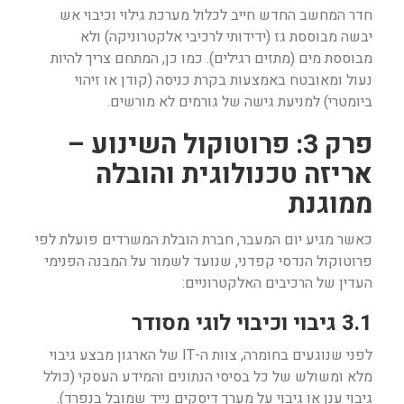
חדר המחשב החדש חייב לכלול מערכת גילוי וכיבוי אש
יבשה מבוססת גז (ידידותי לרכיבי אלקטרוניקה) ולא
מבוססת מים (מתזים רגילים). כמו כן, המתחם צריך להיות
נעול ומאובטח באמצעות בקרת כניסה (קודן או זיהוי
ביומטרי) למניעת גישה של גורמים לא מורשים.
פרק 3: פרוטוקול השינוע –
אריזה טכנולוגית והובלה
ממוגנת
כאשר מגיע יום המעבר, חברת הובלת המשרדים פועלת לפי
פרוטוקול הנדסי קפדני, שנועד לשמור על המבנה הפנימי
העדין של הרכיבים האלקטרוניים:
3.1 גיבוי וכיבוי לוגי מסודר
לפני שנוגעים בחומרה, צוות ה-IT של הארגון מבצע גיבוי
מלא ומשולש של כל בסיסי הנתונים והמידע העסקי (כולל
גיבוי ענן או גיבוי על מערך דיסקים נייד שמובל בנפרד).