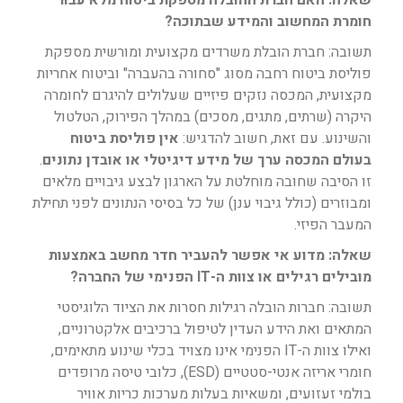
שאלה: האם חברת ההובלה מספקת ביטוח מלא עבור
חומרת המחשוב והמידע שבתוכה?
תשובה: חברת הובלת משרדים מקצועית ומורשית מספקת
פוליסת ביטוח רחבה מסוג "סחורה בהעברה" וביטוח אחריות
מקצועית, המכסה נזקים פיזיים שעלולים להיגרם לחומרה
היקרה (שרתים, מתגים, מסכים) במהלך הפירוק, הטלטול
והשינוע. עם זאת, חשוב להדגיש:
אין פוליסת ביטוח
בעולם המכסה ערך של מידע דיגיטלי או אובדן נתונים
.
זו הסיבה שחובה מוחלטת על הארגון לבצע גיבויים מלאים
ומבוזרים (כולל גיבוי ענן) של כל בסיסי הנתונים לפני תחילת
המעבר הפיזי.
שאלה: מדוע אי אפשר להעביר חדר מחשב באמצעות
מובילים רגילים או צוות ה-IT הפנימי של החברה?
תשובה: חברות הובלה רגילות חסרות את הציוד הלוגיסטי
המתאים ואת הידע העדין לטיפול ברכיבים אלקטרוניים,
ואילו צוות ה-IT הפנימי אינו מצויד בכלי שינוע מתאימים,
חומרי אריזה אנטי-סטטיים (ESD), כלובי טיסה מרופדים
בולמי זעזועים, ומשאיות בעלות מערכות כריות אוויר