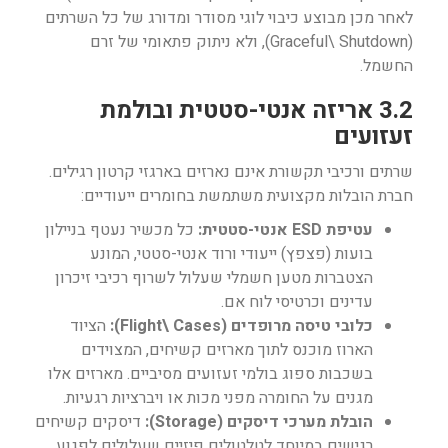
לאחר מכן מבוצע כיבוי לוגי מסודר ומדורג של כל השרתים
(Graceful\ Shutdown), ולא ניתוק פתאומי של זרם
החשמל.
3.2 אריזה אנטי-סטטית ובולמת
זעזועים
שרתים ורכיבי תקשורת אינם נארזים בארגזי קרטון רגילים.
חברת הובלות מקצועית משתמשת בחומרים ייעודיים:
עטיפת ESD אנטי-סטטית:
כל מכשיר נעטף בניילון
בועות (פצפץ) ייעודי ורוד אנטי-סטטי, המונע
הצטברות מטען חשמלי שעלול לשרוף רכיבי זיכרון
עדינים וכרטיסי לוח אם.
כלובי טיסה מרופדים (Flight\ Cases):
הציוד
הארוז מוכנס לתוך מארזים קשיחים, המצוידים
בשכבות ספוג בולמי זעזועים מסיביים. מארזים אלו
מגנים על החומרה מפני מכות או ויברציות רגעיות.
הובלת מערכי דיסקים (Storage):
דיסקים קשיחים
רגישים במיוחד לטלטולים פיזיים שעלולים לפגוע