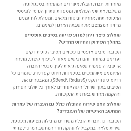
מיוחדות. חברת הובלת משרדים המתמחה בטכנולוגיה
משלבת את שני העולמות ומספקת פתרון הנדסי-לוגיסטי
המכוסה תחת אחריות וביטוח מלאים, ומנהלת לוח זמנים
מדויק המצמצם את השבתת הארגון למינימום.
שאלה: כיצד ניתן למנוע פגיעה בסיבים אופטיים
במהלך הפירוק והחיווט מחדש?
תשובה: סיבים אופטיים עשויים מסיבי זכוכית דקים
ועדינים במיוחד, והם רגישים מאוד לכיפוף קיצוני, מתיחה
או שבירה פנימית שאינה נראית לעין. טכנאי החברה
המיומנים משתמשים בטכניקות חיווט קפדניות, שומרים על
רדיוס כיפוף תקני ($Bend\ Radius$), ומאבטחים את
הסיבים בתוך שרוולי הגנה ייעודיים לאורך כל שלבי הפירוק
וההקמה מחדש בארונות התקשורת.
שאלה: האם שירות ההובלה כולל גם העברה של עמדות
המחשב האישיות של העובדים?
תשובה: כן, חברות הובלת משרדים מובילות מציעות מעטפת
שירות מלאה. במקביל להעתקת חדר המחשב המרכזי, צוותי