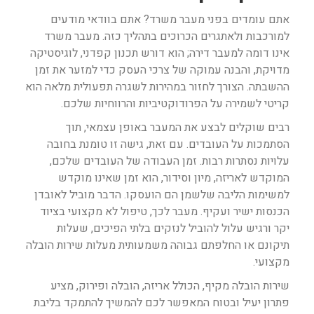
אתם עומדים בפני מעבר משרד? אתם בוודאי מודעים
למורכבות ולאתגרים הכרוכים בתהליך כזה. מעבר משרד
אינו דומה למעבר דירה; הוא דורש תכנון קפדני, לוגיסטיקה
מדויקת, והבנה עמוקה של צרכי העסק כדי למזער את זמן
ההשבתה. הצורך לחזור במהירות לשגרה תפעולית מלאה הוא
קריטי לשמירה על הפרודוקטיביות והרווחיות שלכם.
רבים שוקלים לבצע את המעבר באופן עצמאי, תוך
הסתמכות על העובדים. עם זאת, גישה זו טומנת בחובה
עלויות נסתרות רבות. זמן העבודה של העובדים שלכם,
המוקדש לאריזה, מיון וסידור, הוא זמן שאינו מוקדש
למשימות הליבה שלשמן הם הועסקו. הדבר מוביל לאובדן
הכנסות ישיר ועקיף. מעבר לכך, טיפול לא מקצועי בציוד
יקר ורגיש עלול להוביל לנזקים בלתי הפיכים, שעלות
תיקונם או החלפתם גבוהה משמעותית מעלות שירות הובלה
מקצועי.
שירות הובלה מקיף, הכולל אריזה, הובלה ופירוק, מציע
פתרון יעיל ובטוח המאפשר לכם להמשיך להתמקד בליבת