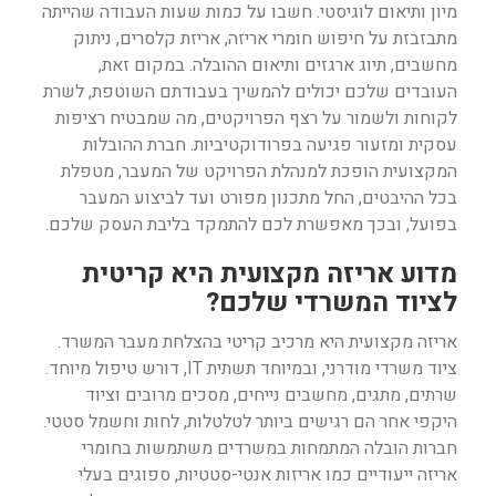
מיון ותיאום לוגיסטי. חשבו על כמות שעות העבודה שהייתה
מתבזבזת על חיפוש חומרי אריזה, אריזת קלסרים, ניתוק
מחשבים, תיוג ארגזים ותיאום ההובלה. במקום זאת,
העובדים שלכם יכולים להמשיך בעבודתם השוטפת, לשרת
לקוחות ולשמור על רצף הפרויקטים, מה שמבטיח רציפות
עסקית ומזעור פגיעה בפרודוקטיביות. חברת ההובלות
המקצועית הופכת למנהלת הפרויקט של המעבר, מטפלת
בכל ההיבטים, החל מתכנון מפורט ועד לביצוע המעבר
בפועל, ובכך מאפשרת לכם להתמקד בליבת העסק שלכם.
מדוע אריזה מקצועית היא קריטית
לציוד המשרדי שלכם?
אריזה מקצועית היא מרכיב קריטי בהצלחת מעבר המשרד.
ציוד משרדי מודרני, ובמיוחד תשתית IT, דורש טיפול מיוחד.
שרתים, מתגים, מחשבים נייחים, מסכים מרובים וציוד
היקפי אחר הם רגישים ביותר לטלטלות, לחות וחשמל סטטי.
חברות הובלה המתמחות במשרדים משתמשות בחומרי
אריזה ייעודיים כמו אריזות אנטי-סטטיות, ספוגים בעלי