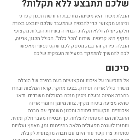
שלכם תתבצע ללא תקלות?
הובלת משרד היא משימה מורכבת הדורשת תכנון קפדני
וביצוע מקצועי. כדי להבטיח שהמעבר שלכם יתבצע בצורה
חלקה, יעילה וללא תקלות, הבחירה בשירות הובלות מקצועי
ומקיף היא קריטית. שירות "הכל כלול", הכולל תכנון, אריזה,
הובלה, פירוק והרכבה, מספק לכם שקט נפשי ומאפשר
לכם להמשיך להתמקד בפעילות העסקית שלכם.
סיכום
אל תתפשרו על איכות ומקצועיות בעת בחירה של
הובלת
משרד כולל אריזה ופירוק.
בצעו מחקר, קראו המלצות ובחרו
בחברה אמינה ובעלת ניסיון מוכח בהובלות משרדים. ודאו
שהיא מציעה ביטוח מקיף, צוות מיומן וחומרי אריזה
איכותיים. תקשורת פתוחה ותכנון משותף עם חברת
ההובלות הם המפתח להצלחה. כך תבטיחו מעבר חלק ומהיר,
ותחזרו לשגרה תפעולית מלאה במינימום זמן, מאמץ ועלויות
נסתרות. צרו קשר עוד היום עם חברה מקצועית לקבלת