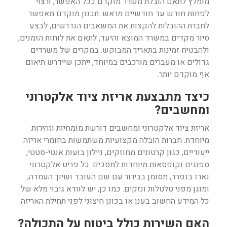
מומלץ לתאם הובלת משרד מוקדם ככל האפשר, ורצוי
לפחות חודש עד חודשיים מראש. תכנון מוקדם מאפשר
לחברת ההובלות להקצות את המשאבים הנדרשים, לבצע
סיור מקדים במשרד המוצא והיעד, לתאם את לוחות הזמנים,
ולהבטיח זמינות בתאריך המבוקש. במקרים של משרדים
גדולים או מעברים מורכבים במיוחד, ייתכן שיידרש תיאום
אף מוקדם יותר.
כיצד מתבצעת אריזת ציוד אלקטרוני
ומחשבים?
אריזת ציוד אלקטרוני ומחשבים דורשת מומחיות וזהירות
מיוחדת. חברות הובלה מקצועיות משתמשות בחומרי אריזה
ייעודיים, כגון קרטונים מחוזקים, ניילון בועות אנטי-סטטי,
ספוגים וקופסאות מיוחדות למסכים. כל פריט אלקטרוני
נארז בנפרד, מסומן בבירור עם שם העובד ושיוך העמדה,
ומוגן מפני טלטלות ונזקים. כמו כן, יש לוודא גיבוי מלא של
כל המידע החשוב בענן או בכונן חיצוני לפני תחילת האריזה.
האם השירות כולל ביטוח על התכולה?