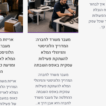
איך לבחור
 הובלת
הפעולות
ר שכל עסק
י...
מעבר משרד לחברה:
אריזת מ
המדריך הלוגיסטי
מעבר:
והניהולי המלא
הלוגיסטי
להעתקת פעילות
המלא לאר
עסקית באפס השבתה
ומניעת כ
הע
מעבר משרד לחברה:
המדריך הלוגיסטי והניהולי
אריזת משרד
המלא להעתקת פעילות
המדריך הלוג
עסקית באפס השבתה
המלא לאריזה
ההחלטה על מעבר משרד
כאוס במעב
לחברה היא אבן דרך א...
של פעילות