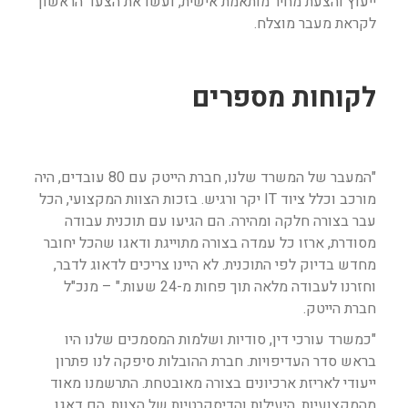
ייעוץ והצעת מחיר מותאמת אישית, ועשו את הצעד הראשון
לקראת מעבר מוצלח.
לקוחות מספרים
"המעבר של המשרד שלנו, חברת הייטק עם 80 עובדים, היה
מורכב וכלל ציוד IT יקר ורגיש. בזכות הצוות המקצועי, הכל
עבר בצורה חלקה ומהירה. הם הגיעו עם תוכנית עבודה
מסודרת, ארזו כל עמדה בצורה מתוייגת ודאגו שהכל יחובר
מחדש בדיוק לפי התוכנית. לא היינו צריכים לדאוג לדבר,
וחזרנו לעבודה מלאה תוך פחות מ-24 שעות." – מנכ"ל
חברת הייטק.
"כמשרד עורכי דין, סודיות ושלמות המסמכים שלנו היו
בראש סדר העדיפויות. חברת ההובלות סיפקה לנו פתרון
ייעודי לאריזת ארכיונים בצורה מאובטחת. התרשמנו מאוד
מהמקצועיות, היעילות והדיסקרטיות של הצוות. הם דאגו