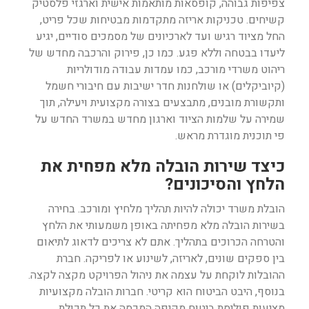
צפיפות גבוהה, קופסאות מותאמות אישית וארגזי פלסטיק
קשיחים. טכניקות אריזה מתקדמות מבטיחות שכל פריט,
החל מציוד רגיש ועד לארכיונים של מסמכים סודיים, יגיע
ליעדו בבטחה וללא פגע. כמו כן, פירוק והרכבה מחדש של
ריהוט משרדי מורכב, כמו עמדות עבודה מודולריות
(קיוביקלים) או שולחנות חדר ישיבות עם חיבורי חשמל
ותקשורת מובנים, מתבצעים בצורה מקצועית ויעילה, תוך
שמירה על שלמות הציוד וארגון מחדש במשרד החדש על
פי תוכנית מוגדרת מראש.
כיצד שירות הובלה מלא מפחית את
הלחץ והסיכונים?
הובלת משרד יכולה להיות תהליך מלחיץ ומורכב. בחירה
בשירות הובלה מלא מפחיתה באופן משמעותי את הלחץ
והטרחה הכרוכים בתהליך. אתם לא צריכים לדאוג לתיאום
בין ספקים שונים, לאריזה, לשינוע או לפריקה. חברת
ההובלות לוקחת על עצמה את ניהול הפרויקט מקצה לקצה.
בנוסף, היבט הביטוח הוא קריטי. חברות הובלה מקצועיות
מציעות פוליסת ביטוח מקיפה המכסה את כל תכולת