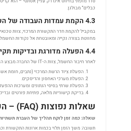
סדר מופתי בחיווט אינו רק עניין אסתטי – הוא קרי
כבלים" מבולגן.
4.3 הקמת עמדות העבודה של העובדים
במקביל להקמת חדר התקשורת המרכזי, צוות טכנאי 
מחווטת בצורה נקייה ומאובטחת אל נקודות החשמל 
4.4 הפעלה מדורגת ובדיקות תקינות
לאחר חיבור החשמל, צוות ה-IT של החברה מבצע הפעלה מדורגת ומבוקרת של המערכות (מכשיר אחר מכשיר, על פי סדר החשיבות והתלות הלוגית ביניהם):
הפעלת ציוד הרשת המרכזי (נתבים, חומת אש, 
הפעלת מערכי האחסון והדיסקים.
הפעלת שרתי בסיסי הנתונים ומערכות ההפעלה
בדיקת קישוריות מלאה, פתיחת פורטים ובדי
שאלות נפוצות (FAQ) – העברות תשתיות מחשוב ותקשורת
שאלה: כמה זמן לוקח תהליך של העברת תשתיו