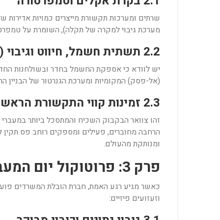
2.1 בקרת אקלים וטמפרטורה
שרתים ומערכות תקשורת מייצרים כמויות אדירות של 
מערכת גיבוי למקרה של תקלה), השומרת על טמפרטורה קבועה ויציבה של 18 למניעת הת
2.2 תשתית חשמל, חיווט וגיבוי (UPS)
(אל-פסק) המקומיות ומערכת הגנרטור של הבניין
2.3 זמינות קווי התקשורת הראשיים (ISP)
זהו צוואר הבקבוק השכיח והמתסכל ביותר במעברי מ
הרחבה מחוברים, פעילים ומספקים רוחב פס תקין
ומנותקת מהעולם.
פרק 3: פרוטוקול יום המעבר – הפירוק, האריזה והשינוע הממוגן
כאשר מגיע רגע האמת, חברת הובלת המשרדים פועלת
וזעזועים פיזיים: