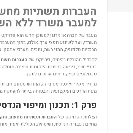
העברות תשתיות מחשוב
למעבר משרד ללא הש
מעבר של חברה או ארגון למשכן חדש הוא פרויקט לו
משרדי, ועד לשינוע חפצי ערך. אולם, בתוך המערבול
מרכזיות טלפוניה, מתגי רשת, נתבים, מערכי אחסו
להבדיל מהובלת רהיטים, פרויקט של
העברות תשתי
כספי ישיר, פגיעה בשירות הלקוחות ועצירה מוחלטת
טכנולוגיים שייקח ימים ארוכים לתקן.
מדריך מקיף ואינפורמטיבי זה, המוגש מטעם חברת ה
מפת הדרכים המקצועית והבטוחה ביותר להעתקת מ
פרק 1: תכנון ומיפוי הנדסי – הבסיס למעבר מוצלח
הצלחת הפרויקט של
העברות תשתיות מחשוב ותק
מחייבת עבודה הנדסית ושיטתית, הכוללת תיעוד מוח