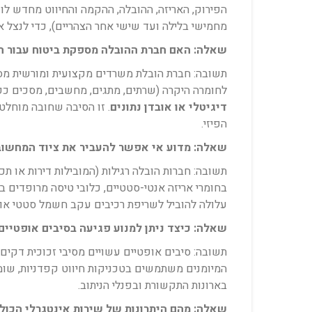
הפירוק, האריזה, ההובלה, ההקמה והחיווט מחדש לו
מחמישי בלילה ועד שישי אחר הצהריים), כדי לנצל
שאלה: האם חברת ההובלה מספקת ביטוח עבור הצ
תשובה: חברת הובלת משרדים מקצועית ומורשית מספ
לחומרה היקרה (שרתים, מתגים, מחשבים, מסכים כפו
דיגיטלי או אובדן נתונים
הפיזי.
שאלה: מדוע אי אפשר להעביר את ציוד המחשוב
תשובה: חברות הובלה רגילות (המובילות דירות או תכ
בחומרי אריזה אנטי-סטטיים, כלובי טיסה מרופדים ב
עלולה להוביל לשריפת רכיבים עקב חשמל סטטי או ל
שאלה: כיצד ניתן למנוע פגיעה בסיבים אופטיים
תשובה: סיבים אופטיים עשויים מסיבי זכוכית דקים ו
המיומנים משתמשים בטכניקות חיווט קפדניות, שומר
בארונות התקשורת ובפנלי הניתוב.
שאלה: מהם היתרונות של שירות אינטגרלי הכולל