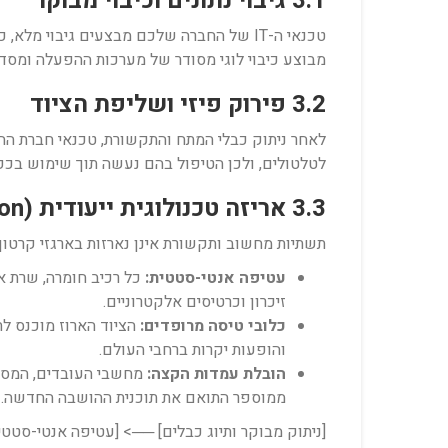
3.1 גיבוי נתונים וכיבוי מבוקר
טכנאי ה-IT של החברה שלכם מבצעים גיבוי 
מבוצע כיבוי לוגי מסודר של מערכות ההפעלה ומסדי הנתונים ($Graceful\ Shutdown$), ולא סגי
3.2 פירוק פיזי ושליפת הציוד
לאחר ניתוק כבלי המתח והתקשורת, טכנאי חברת ההו
לטלטולים, ולכן הטיפול בהם נעשה תוך שימוש בכפ
3.3 אריזה טכנולוגית ייעודית (Anti-Static & Shock Absorption)
תשתיות מחשוב ותקשורת אינן נארזות בארגזי קרטון
עטיפה אנטי-סטטית:
כל רכיב חומרה, שרת א
זיכרון וכרטיסים אלקטרוניים.
כלובי טיסה מרופדים:
הציוד הארוז מוכנס ל
והופעות יקרות ברחבי העולם.
הובלת עמדות הקצה:
מחשבי העובדים, המסכי
ממוספר התואם את תוכנית ההושבה החדשה.
[ניתוק מבוקר ותיוג כבלים] ──> [עטיפה אנטי-סטטית ESD] ──> [כלובי טיסה מרופדים] ──> [משאית כריות אוויר Ride