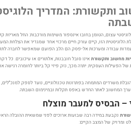
 ותקשורת: המדריך הלוגיסטי
בתה
גיסטי עצום, הטומן בחובו אינספור משימות מורכבות: החל מאריזת קלס
ת הלוגיסטית הזו, קיים עורק חיים מרכזי אחד שמגדיר את הצלחת המעב
ן, עמדות עבודה ומערכות אל-פסק הם הלב הפועם שמאפשר לחברה לתפק
ות מחשוב ותקשורת
אינו סובל חובבנות, אלתורים או עיכובים. כל 
 של הפעילות העסקית. יתרה מכך, נזק פיזי קל ביותר לחומרה רגישה א
ובלת משרדים המתמחה בפתרונות טכנולוגיים, נועד לספק למנכ"לים, 
ערך המחשוב לאתר החדש באפס תקלות ובמינימום השבתה.
שורת
נקבעת במידה רבה שבועות ארוכים לפני שמשאית ההובלה הראשו
לט ומדויק של המצב הקיים: