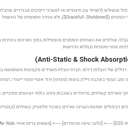
מלא, כפול ומשולש (לשרתי ענן חיצוניים או למערכי דיסקים מבודדים שיוב
רה פתאומית של החשמל.
בלה שולפים את השרתים והמתגים מהמסילות בתוך הארונות בזהירות רב
פות אנטי-סטטיות ובמלוא הרגישות.
 רגילים של הובלות דירות. חברת הובלת משרדים מקצועית משתמשת בחו
ו נתב נעטף בשכבת ניילון בועות (פצפץ) ורוד אנטי-סטטי ייעודי, המ
תוך מארזים קשיחים, מרופדים בשכבות ספוג בולמי זעזועים מסיביים,
ם הכפולים ותחנות העגינה נארזים בארגזי פלסטיק קשיחים (קונטיינ
Air-]