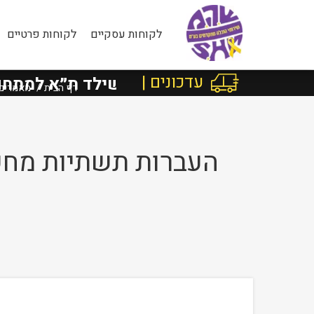
לקוחות עסקיים
לקוחות פרטיים
עדכונים |
Facebo
בישראל מרוטשילד ת״א למתחם שרו
דף הבית
מאמרים
העברות תשתיות מחשו