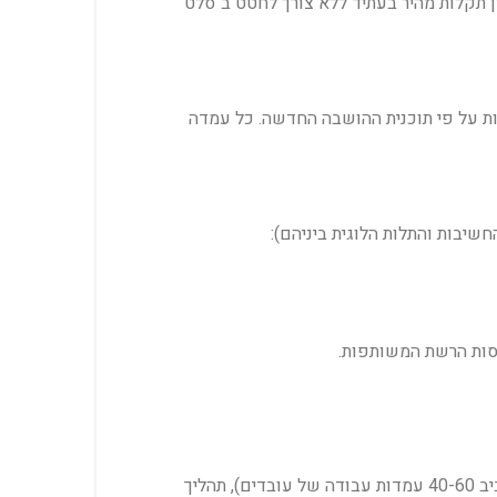
ון תקלות מהיר בעתיד ללא צורך לחטט ב"סלט
ת על פי תוכנית ההושבה החדשה. כל עמדה
סות הרשת המשותפות.
תשובה: משך הזמן תלוי בכמות ארונות התקשורת וכמות עמדות העבודה. עבור משרד בינוני (הכולל 1-2 ארונות תקשורת וסביב 40-60 עמדות עבודה של עובדים), תהליך