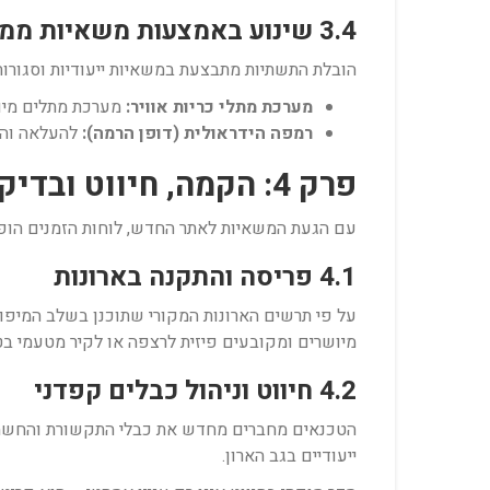
3.4 שינוע באמצעות משאיות ממוגנות וכריות אוויר
הובלת התשתיות מתבצעת במשאיות ייעודיות וסגורות,
מערכת מתלי כריות אוויר:
מערכת מתלים מיוח
רמפה הידראולית (דופן הרמה):
להעלאה והור
פרק 4: הקמה, חיווט ובדיקות QA באתר החדש
עם הגעת המשאיות לאתר החדש, לוחות הזמנים הופכ
4.1 פריסה והתקנה בארונות
על פי תרשים הארונות המקורי שתוכנן בשלב המיפו
מיושרים ומקובעים פיזית לרצפה או לקיר מטעמי בט
4.2 חיווט וניהול כבלים קפדני
הטכנאים מחברים מחדש את כבלי התקשורת והחשמל 
ייעודיים בגב הארון.