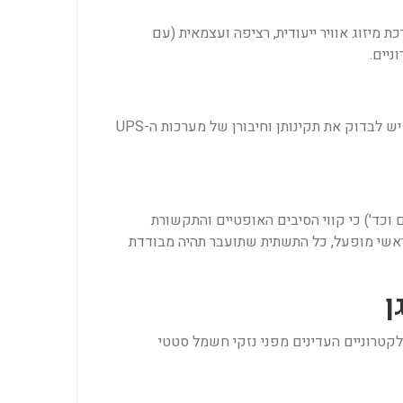
מיזוג אוויר ייעודית, רציפה ועצמאית (עם
יש לוודא כי אספקת החשמל בחדר ובשולחנות החדשים תואמת את דרישות ההספק והאמפר של הציוד הטכנולוגי. כמו כן, יש לבדוק את תקינותן וחיבורן של מערכות ה-UPS
וכד') כי קווי הסיבים האופטיים והתקשורת
אשי מופעל, כל התשתית שתועבר תהיה מבודדת
קטרוניים העדינים מפני נזקי חשמל סטטי