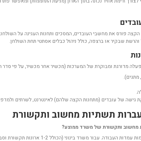
טי לצורך זרימת אוויר נכונה בתוך הארון (מניעת התחממות) ומאפשר פתר
הקצה פורס את מחשבי העובדים, המסכים ותחנות העגינה על השולחנו
והרשת שבקיר או ברצפה, כולל ניהול כבלים אסתטי תחת השולחן.
מתגים).
.
קת גישה של עובדים (מתחנות הקצה שלהם) לאינטרנט, לשרתים ולמדפ
ת מחשוב ותקשורת של משרד ממוצע?