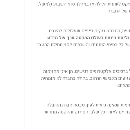
יקט לשעות הלילה או במהלך סוף השבוע (למשל,
 של החברה.
ית, המכסה נזקים פיזיים שעלולים להיגרם
וליסת ביטוח בעולם המכסה ערך של מידע
 (כולל גיבוי ענן) של כל בסיסי הנתונים והשרתים לפני תחילת המעבר
ברכיבים אלקטרוניים רגישים. הן אינן מחזיקות
זעזועים מכבישי הרחוב. בחירה בחברה לא מומחית
מתאים.
ימית שאינה נראית לעין. טכנאי חברת ההובלה
יעודיים לאורך כל שלבי הפירוק וההקמה מחדש