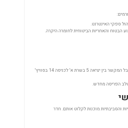
רמים:
הול ספקי האינטרנט.
וע הבטוח והאחריות הביטוחית לחומרה היקרה.
צילום גב המכשירים ותיוג כל כבל תקשורת וחשמל באמצעות מדבקות קוד מיוחדות (למשל: כבל המקשר בין יציאה 5 בשרת א' לכניסה 14 בסוויץ'
שלב הפריסה מחדש.
ת והסביבתיות מוכנות לקלוט אותם. חדר