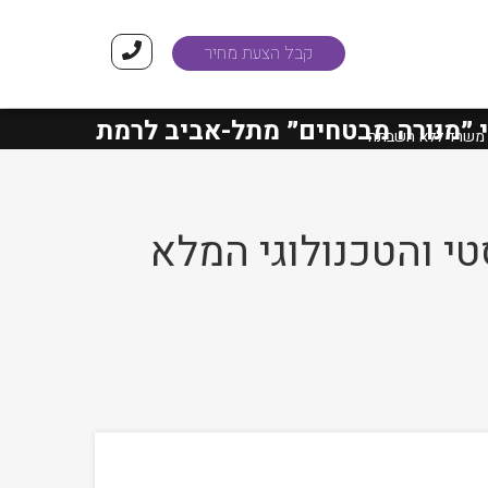
קבל הצעת מחיר
ורה מבטחים״
מתל-אביב לרמת-גן הסתיימו 
ר משרד ללא השבתה
י והטכנולוגי המלא