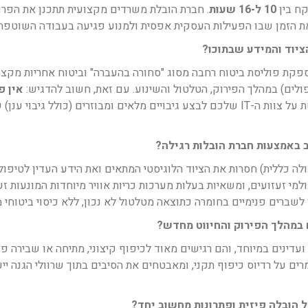
קח בין
10 ל-16 שעות
. חברת הובלת משרדים מקצועית תתכנן את הפרו
 את הזמן שבו הפעילות העסקית אפסית ולמנוע פגיעה בעבודה השוטפת
יוד והמידע שבתוכו?
קת פוליסת ביטוח רחבה מסוג "סחורה בהעברה" וביטוח אחריות מקצוע
לים) במהלך הפירוק, הטלטול והשינוע. עם זאת, חשוב להדגיש:
אין פ
. זו הסיבה שחובה מוחלטת על צוות ה-IT שלכם לבצע גיבויים מלאים ומבוזרים
 באמצעות חברת הובלות רגילה?
ולה כללית) חסרות את הציוד הלוגיסטי המתאים ואת הידע העדין לטיפול 
ולמי זעזועים, ומשאיות בעלות מערכות כריות אוויר מיוחדות המונעות 
שברים פנימיים בחומרה כתוצאה מטלטול לא נכון, ללא כיסוי ביטוחי 
 במהלך הפירוק והחיווט מחדש?
עדינים במיוחד, והם רגישים מאוד לכיפוף קיצוני, מתיחה או שבירה פנ
ים על רדיוס כיפוף תקני, ומאבטחים את הסיבים בתוך שרוולי הגנה י
 הובלה פיזית ופתרונות מחשוב יחד?