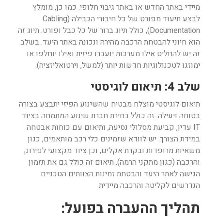
מיידי באתר החדש או באתר גיבוי חלופי. כמו כן, מומלץ
לבצע תיעוד מפורט של כל חיבורי הכבילה (Cabling
Documentation), כולל תיוג ברור של כל כבל ופורט. תיוג זה
הוא חיוני להבטחת הרכבה מהירה ונכונה באתר היעד. בשלב
זה יש להחליט אילו מערכות יועברו פיזית ואילו יוחלפו או
ימוזגו לטכנולוגיות חדשות יותר (למשל, וירטואליזציה).
שלב 4: תיאום לוגיסטי
תיאום לוגיסטי מוצלח מבטיח שהשינוע הפיזי יתבצע בצורה
בטוחה ויעילה. זה כולל בחירת חברת שינוע המתמחה בציוד
IT עדין, קביעת מסלולי נסיעה, ותיאום עם כוחות אבטחה
במידת הצורך. יש לוודא שזמינים כלי רכב מותאמים, כגון
משאיות מרופדות ובקרת אקלים, וכן ציוד מקצועי לפירוק
והרכבה (כגון מתקני הרמה). תיאום זה כולל גם את תזמון
הגישה לאתר היעד והבטחת זמינות הצוותים הטכניים
הנדרשים לקליטה והרכבה מיידית.
תהליך ההעברה בפועל: