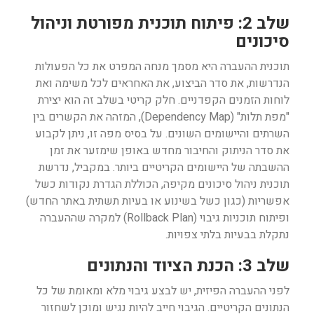
שלב 2: פיתוח תוכנית מפורטת וניהול
סיכונים
תוכנית ההעברה היא מסמך מנחה המפרט את כל הפעולות
הנדרשות, את סדר הביצוע, את האחראים לכל משימה ואת
לוחות הזמנים הקפדניים. חלק קריטי בשלב זה הוא יצירת
"מפת תלות" (Dependency Map), המזהה את הקשרים בין
השרתים והיישומים השונים. על בסיס מפה זו, ניתן לקבוע
את סדר הניתוק והחיבור מחדש באופן שימזער את זמן
ההשבתה של היישומים הקריטיים ביותר. במקביל, נדרשת
תוכנית ניהול סיכונים מקיפה, הכוללת הגדרת נקודות כשל
אפשריות (כגון כשל בשינוע או בעיות תשתית באתר החדש)
ופיתוח תוכניות גיבוי (Rollback Plan) למקרה שההעברה
נתקלת בבעיות בלתי צפויות.
שלב 3: הכנת הציוד והנתונים
לפני ההעברה הפיזית, יש לבצע גיבוי מלא ומאומת של כל
הנתונים הקריטיים. הגיבוי חייב להיות נגיש ומוכן לשחזור