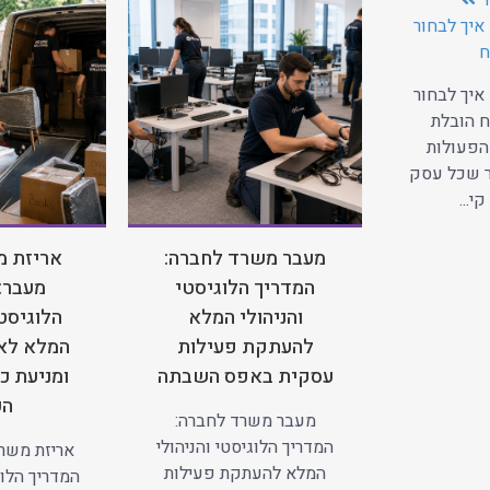
ד
איך לבחור
ח
איך לבחור
 הובלת
הפעולות
ר שכל עסק
י...
מעבר משרד לחברה:
אריזת מ
המדריך הלוגיסטי
מעבר:
והניהולי המלא
הלוגיסטי
להעתקת פעילות
המלא לאר
עסקית באפס השבתה
ומניעת כ
הע
מעבר משרד לחברה:
המדריך הלוגיסטי והניהולי
אריזת משרד
המלא להעתקת פעילות
המדריך הלוג