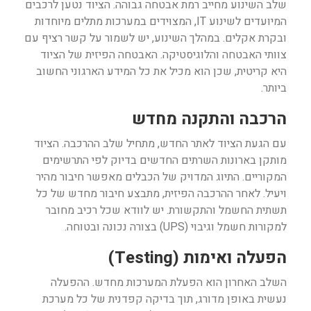
שלב השינוע מחייב רמת אבטחה גבוהה. הציוד נטען לרכבים
המיועדים לשינוע IT, המצוידים במערכות מתלים מיוחדות
ובקרת אקלים. במהלך השינוע, יש לשמור על קשר רציף עם
צוותי האבטחה והלוגיסטיקה. האבטחה הפיזית של הציוד
היא קריטית, שכן הוא מכיל את כל המידע הארגוני החשוב
ביותר.
הרכבה והתקנה מחדש
עם הגעת הציוד לאתר החדש, מתחיל שלב ההרכבה. הציוד
מותקן בארונות השרתים החדשים בדיוק לפי התרשימים
המקוריים. התיוג המדויק של הכבלים מאפשר חיבור מהיר
ויעיל. לאחר ההרכבה הפיזית, מתבצע חיבור מחדש של כל
תשתית החשמל והתקשורת. יש לוודא שכל רכיב מחובר
למקורות חשמל וגיבוי (UPS) בצורה נכונה ובטוחה.
הפעלה ואימות (Testing)
השלב האחרון הוא הפעלת המערכות מחדש. ההפעלה
נעשית באופן מדורג, תוך בדיקה קפדנית של כל מערכת