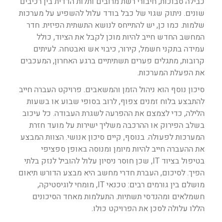
כבילה סבוכות, חיבורי רשת מרובים ותלות הדדית בין רכיבים
שונים. ניתוק שגוי של כבל בודד עלול להשפיע על מערכות
שלמות. כמו כן, יש להתייחס לנושא התשתית הפיזית. חדר
המחשב החדש חייב להיות מוכן לקבל את הציוד, כולל
עמידה בתקני חשמל, קירור, כיבוי אש ואבטחה. לעיתים
קרובות, מתגלים פערים תשתיתיים ברגע האחרון, המעכבים
את הפעלת המערכות.
סיכון נוסף הוא ניהול הזמן והמשאבים. פרויקט העברה חייב
להתבצע בלוח זמנים צפוף, לרוב בסופי שבוע או בשעות
הלילה, כדי לצמצם את ההפרעה לשגרת העבודה. כל עיכוב
בשלב הפירוק או ההרכבה משליך ישירות על מועד חזרת
המערכות לפעולה. בנוסף, קיים סיכון אנושי. הצוות המבצע
את ההעברה חייב להיות מיומן ומנוסה באופן ספציפי
בטיפול בציוד IT, שכן חוסר ניסיון עלול להוביל לנזק בלתי
הפיך. לסיכום, העברת חדרי מחשב היא מבצע הדורש תיאום
מושלם בין גורמים רבים: טכנאי IT, מומחי לוגיסטיקה,
חשמלאים ומהנדסי תשתיות. התעלמות מאחד הסיכונים
הללו עלולה לסכן את הפרויקט כולו.