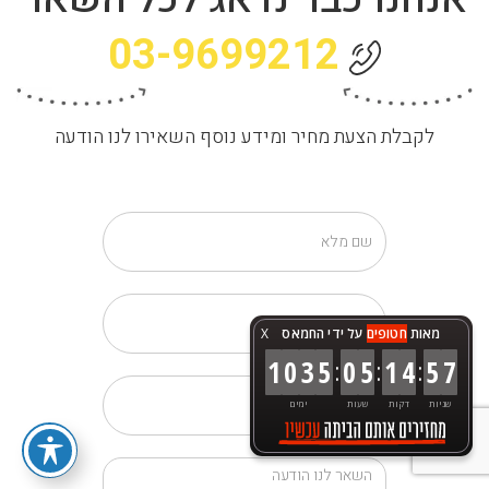
03-9699212
לקבלת הצעת מחיר ומידע נוסף השאירו לנו הודעה
מאות
חטופים
על ידי החמאס
X
:
:
:
1
0
3
5
0
5
1
4
5
9
שניות
דקות
שעות
ימים