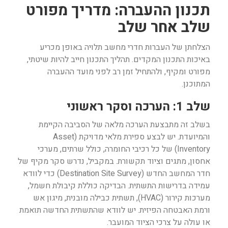
תכנון ההעברה: מדריך מפורט
שלב אחר שלב
הצלחתן של העברות חדרי מחשב תלויה באופן מכריע
באיכות התכנון המקדים. תהליך התכנון חייב להיות שיטתי,
מפורט ומקיף, ולהתחיל זמן רב לפני מועד ההעברה
המתוכנן.
שלב 1: הערכה וסקר ראשוני
בשלב זה מתבצעת הערכה מלאה של הסביבה הקיימת
והמיועדת. יש לבצע ספירת מלאי מדויקת (Asset
Inventory) של כל רכיבי החומרה, כולל שרתים, מערכי
אחסון, מתגים וציוד תקשורת. במקביל, נדרש סקר מקיף של
חדר המחשב החדש (Destination Site Survey) כדי לוודא
עמידה בדרישות התשתית. הבדיקה כוללת קיבולת חשמל,
מערכות קירור (HVAC), תשתית כבילה מובנית, מיגון אש
ורמת האבטחה הפיזית. יש לוודא שהתשתית החדשה תואמת
או עולה על צרכי הציוד המועבר.