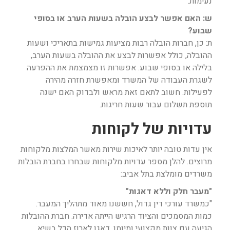
נעימות.
ש: האם אפשר לבצע הובלה בשעות הערב או בסופי
שבוע?
ת: כן, חברות הובלה רבות מציעות גמישות בתאריכי ושעות
ההובלה, כולל אפשרות לבצע את ההובלה בשעות הערב,
בלילה או בסופי שבוע. אפשרות זו מצמצמת את ההפרעה
לשגרת העבודה של המשרד ומאפשרת חזרה מהירה
לפעילות. חשוב לתאם זאת מראש ולבדוק האם ישנה
תוספת תשלום עבור שעות חריגות.
עדויות של לקוחות
אין עדות טובה יותר לאיכות שירות מאשר המלצות מלקוחות
מרוצים. להלן מספר עדויות מלקוחות שבחרו בחברת הובלות
משרדים מומלצת בתל אביב:
"מעבר חלק וללא דאגות"
"כמשרד עורכי דין גדול, חששנו מאוד מתהליך המעבר.
כמות המסמכים והציוד הרגיש הייתה אדירה. חברת ההובלות
הגיעה עם צוות מקצועי ומיומן, דאגו לארוז הכל בשיא