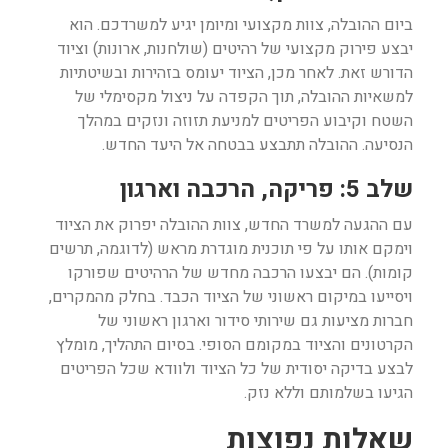
ביום ההובלה, צוות מקצועי ומיומן יגיע למשרדכם. הוא
יבצע פירוק מקצועי של רהיטים (שולחנות, ארונות) וציוד
הדורש זאת. לאחר מכן, הציוד יעומס בזהירות ובשיטתיות
למשאיות ההובלה, תוך הקפדה על ניצול מקסימלי של
השטח וקיבוע הפריטים למניעת תזוזה ונזקים במהלך
הנסיעה. ההובלה תתבצע בבטחה אל היעד החדש.
שלב 5: פריקה, הרכבה וארגון
עם ההגעה למשרד החדש, צוות ההובלה יפרוק את הציוד
וימקם אותו על פי תוכנית מוגדרת מראש (לדוגמה, תרשים
קומות). הם יבצעו הרכבה מחדש של הרהיטים שפורקו
ויסייעו במיקום ראשוני של הציוד הכבד. בחלק מהמקרים,
חברות מציעות גם שירותי סידור וארגון ראשוני של
הקרטונים והציוד במקומם הסופי. בסיום התהליך, מומלץ
לבצע בדיקה יסודית של כל הציוד ולוודא שכל הפריטים
הגיעו בשלמותם וללא נזק.
שאלות נפוצות