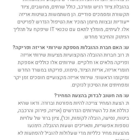
בהובלת ציוד רגיש ומורכב, כולל שרתים, מחשבים, ציוד
תקשורת ומסמכים סודיים. הן משתמשות בשיטות אריזה
ייעודיות ובצוות מיומן המכיר את הטיפול הנדרש לפריטים
אלו. לעיתים, מומלץ לתאם עם טכנאי IT שיפקח על תהליך
הניתוק והחיבור מחדש.
ש: האם חברת ההובלות מספקת שירותי אריזה ופריקה?
ת: רוב חברות ההובלה המקצועיות מציעות שירותי אריזה
ופריקה מלאים או חלקיים. שירותים אלו כוללים אספקת
חומרי אריזה, אריזת הציוד, סימונו, פריקתו במשרד החדש
ומיקומו הראשוני. שירותי אריזה מקצועיים חוסכים זמן יקר
ומפחיתים את הסיכון לנזקים.
ש: מה חשוב לבדוק בהצעת המחיר?
ת: הצעת המחיר צריכה להיות מפורטת וברורה. ודאו שהיא
כוללת את כל השירותים הנדרשים (אריזה, פירוק והרכבה,
ביטוח, נסיעה, הובלה לקומות, וכו'), ציון ברור של עלויות
נוספות אפשריות, ותאריכים ושעות ההובלה. הימנעו
מהצעות מחיר כלליות מדי שעלולות להוביל להפתעות לא