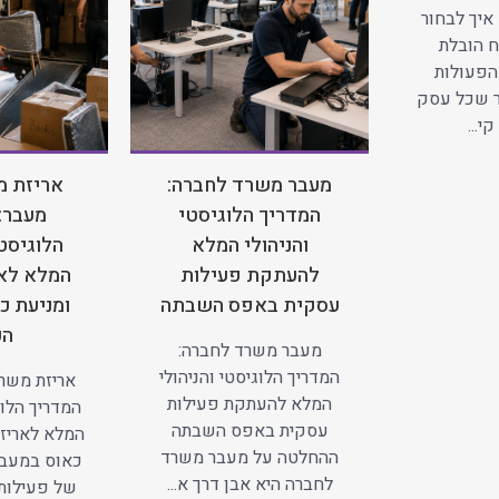
איך לבחור
 הובלת
הפעולות
ר שכל עסק
י...
מעבר משרד לחברה:
אריזת מ
המדריך הלוגיסטי
מעבר:
והניהולי המלא
הלוגיסטי
להעתקת פעילות
המלא לאר
עסקית באפס השבתה
ומניעת כ
הע
מעבר משרד לחברה:
המדריך הלוגיסטי והניהולי
אריזת משרד
המלא להעתקת פעילות
המדריך הלוג
עסקית באפס השבתה
המלא לאריזה
ההחלטה על מעבר משרד
כאוס במעב
לחברה היא אבן דרך א...
של פעילות