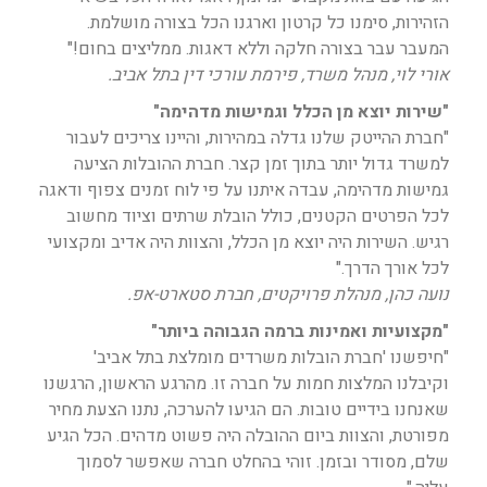
הזהירות, סימנו כל קרטון וארגנו הכל בצורה מושלמת.
המעבר עבר בצורה חלקה וללא דאגות. ממליצים בחום!"
אורי לוי, מנהל משרד, פירמת עורכי דין בתל אביב.
"שירות יוצא מן הכלל וגמישות מדהימה"
"חברת ההייטק שלנו גדלה במהירות, והיינו צריכים לעבור
למשרד גדול יותר בתוך זמן קצר. חברת ההובלות הציעה
גמישות מדהימה, עבדה איתנו על פי לוח זמנים צפוף ודאגה
לכל הפרטים הקטנים, כולל הובלת שרתים וציוד מחשוב
רגיש. השירות היה יוצא מן הכלל, והצוות היה אדיב ומקצועי
לכל אורך הדרך."
נועה כהן, מנהלת פרויקטים, חברת סטארט-אפ.
"מקצועיות ואמינות ברמה הגבוהה ביותר"
"חיפשנו 'חברת הובלות משרדים מומלצת בתל אביב'
וקיבלנו המלצות חמות על חברה זו. מהרגע הראשון, הרגשנו
שאנחנו בידיים טובות. הם הגיעו להערכה, נתנו הצעת מחיר
מפורטת, והצוות ביום ההובלה היה פשוט מדהים. הכל הגיע
שלם, מסודר ובזמן. זוהי בהחלט חברה שאפשר לסמוך