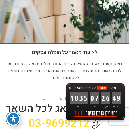
לא עוד מאמר על הובלת עסקים
חלק חשוב מאוד מההצלחה של העסק שלנו זה איזה משרד יש
לנו. המשרד מהווה חלק חשוב ברושם הראשוני שאנחנו נותנים
ללקוחות שלנו...
מאות
חטופים
על ידי החמאס
X
:
:
:
1
0
3
5
0
7
2
6
5
0
פנו אלינו עוד היום
אנחנו כבר נדאג לכל השאר
שניות
דקות
שעות
ימים
03-9699212