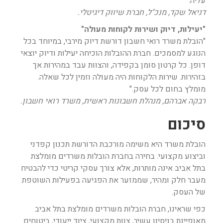
עליה."
דניאל שקד, מנכ"ל, חברת שיווק דיגיטלי.
"יעילות, דיוק ושירות לקוחות מעולה"
"הובלת משרד רואי חשבון דורשת דיוק מירבי, במיוחד בכל
הנוגע למסמכים. חברת ההובלות הוכיחה יעילות ודיוק יוצאי
דופן. כל קרטון סומן בקפידה, והצוות עבד במהירות אך
בזהירות. שירות הלקוחות היה מעולה וזמין לכל שאלה.
מומלץ בחום לכל עסק."
רבקה אברהם, מנהלת חשבונות ראשית, משרד רואי חשבון.
סיכום
הובלת משרד היא משימה מורכבת הדורשת תכנון קפדני
וביצוע מקצועי. בחירה בחברת הובלות משרדים מומלצת
בתל אביב אינה מותרות, אלא צורך עסקי קריטי כדי להבטיח
מעבר חלק ומהיר, שממזער את הפגיעה בפעילות השוטפת
של העסק.
כפי שראינו, חברת הובלות משרדים מומלצת בתל אביב
מאופיינת בניסיון עשיר, צוות מקצועי, ציוד ייעודי, ביטוחים