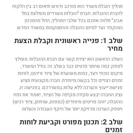
תהליך הובלת משרד הוא מורכב ודורש תיאום רב בין הלקוח
לחברת ההובלות. חברת "הובלות משרדים מומלצת בתל
אביב" תלווה אתכם בכל שלבי התהליך, החל מהתכנון
המוקפד ועד לסיום ההובלה וההתמקמות במשרד החדש.
שלב 1: פנייה ראשונית וקבלת הצעת
מחיר
השלב הראשון הוא יצירת קשר עם חברת ההובלות. מומלץ
לספק כמה שיותר פרטים כבר בשלב זה: גודל המשרד,
מיקום נוכחי ויעד, כמות משוערת של ציוד וריהוט, לוחות
זמנים רצויים וכל בקשה מיוחדת. חברה מקצועית תציע
פגישת ייעוץ והערכה ללא עלות במשרדכם. בפגישה זו,
נציג החברה יבצע סקירה מקיפה של הציוד, יאמוד את נפח
ההובלה, יזהה פריטים מיוחדים (כספות, שרתים, ציוד רגיש)
ויספק הערכה מדויקת יותר של היקף העבודה והעלות.
שלב 2
: תכנון מפורט וקביעת לוחות
זמנים