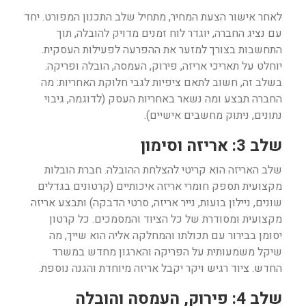
לאחר אישור הצעת המחיר, מתחיל שלב התכנון המפורט. יחד
עם נציג החברה, יוגדר לוח זמנים מדויק להובלה, תוך
התחשבות בצורך למזער את ההפרעה לפעילות העסקית.
יוחלט על תאריכי אריזה, פירוק, העמסה, הובלה ופריקה.
בשלב זה, חשוב לתאם ציפיות לגבי חלוקת האחריות: מה
החברה תבצע ומה נשאר באחריות העסק (לדוגמה, גיבוי
נתונים, ניתוק מחשבים אישיים).
שלב 3: אריזה וסימון
שלב האריזה הוא קריטי להצלחת ההובלה. חברת הובלות
מקצועית תספק חומרי אריזה איכותיים (קרטונים בגדלים
שונים, ניילון בועות, נייר אריזה, סרטי הדבקה) ותבצע אריזה
מקצועית ומסודרת של כל הציוד והמסמכים. כל קרטון
יסומן בבירור עם תכולתו והמחלקה אליה הוא שייך, מה
שיקל משמעותית על הפריקה והארגון מחדש במשרד
החדש. ציוד רגיש ויקר יקבל אריזה מיוחדת והגנה נוספת.
שלב 4: פירוק, העמסה והובלה