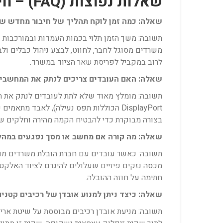
שאלות נפוצות (FAQ) – חיבור מחדש של עמדות מחשב לאחר מעבר
שאלה: כמה זמן לוקח תהליך של חיבור מחדש ש
תשובה: משך הזמן תלוי בכמות העמדות ובמורכבות ש
לרוב במקביל לפריסת שאר הציוד במשרד.
שאלה: האם העובדים צריכים לנתק את המחשבי
תשובה: מומלץ מאוד שלא לתת לעובדים לנתק את הצי
DisplayPort הכוללות תפס נעילה), לאבד 
בצורה מבוקרת כדי להבטיח הקמה מהירה וחלקים ש
שאלה: מה קורה אם מחשב או מסך נפגעים במהל
תשובה: כאשר עובדים עם חברת הובלת משרדים מוסמ
מכסה נזקים פיזיים שעלולים להיגרם לציוד האלקטר
חתימה על חוזה ההובלה.
שאלה: כיצד ניתן למנוע אובדן של רכיבים קטנים