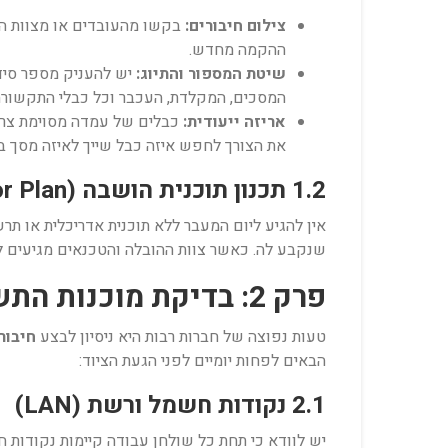
צילום חיבורים:
ההקמה מחדש.
שיטת המספור והתיוג:
המסכים, המקלדת, העכבר וכל כבלי התקשורת
אריזה ייעודית:
כבלים של עמדה מסוימת צריכ
את הצורך לחפש איזה כבל שייך לאיזה מסך ב
1.2 תכנון תוכנית הושבה (Floor Plan) במשרד החדש
אין להגיע ליום המעבר ללא תוכנית אדריכלית או ת
שנקבע לה. כאשר צוות ההובלה והטכנאים מגיעים למש
פרק 2: בדיקת מוכנות התשתית במשרד החדש
טעות נפוצה של חברות רבות היא ניסיון לבצע
חיבור
הבאים לפחות יומיים לפני הגעת הציוד:
2.1 נקודות חשמל ורשת (LAN)