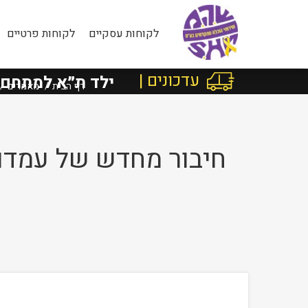
לקוחות עסקיים
לקוחות פרטיים
עדכונים |
Faceb
בישראל מרוטשילד ת״א למתחם שרונ
דף הבית
מאמרים
חיבור מחדש של עמדו