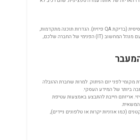
ז האריזה של אותה עמדה ספציפית. שום רכיב לא
תשובה: שירות הטכנאים של חברת ההובלה מתמקד בהקמה הפיזית, החיווט, ניהול הכבלים ובדיקת קישוריות חומרה ורשת בסיסית (בדיקת QA פיזית). הגדרות תוכנה מתקדמות,
הרשאות משתמשים, קישור לשרתים ספציפיים או פתרון בעיות במערכות הפעלה מבוצעים לרוב בתיאום ובשיתוף פעולה עם מנהל המחשוב (IT) הפנימי של החברה שלכם,
מקומי לפני יום הניתוק. למרות שחברת ההובלה
ובה ביותר של המידע העסקי.
זי. אריזתם חייבת להתבצע באמצעות עטיפת
 המשאית.
 (כמו אוזניות יקרות או טלפונים ניידים),