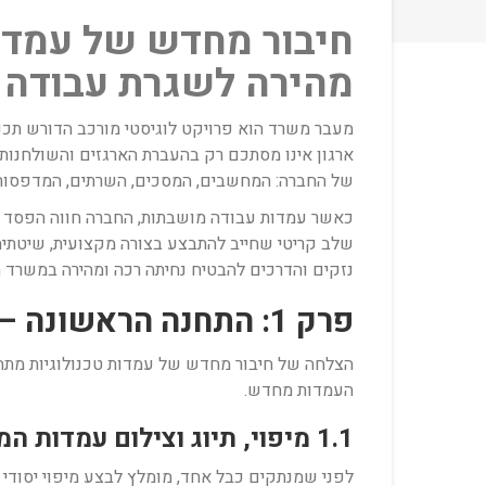
חיבור מחדש של עמדו
מהירה לשגרת עבודה
מעבר משרד הוא פרויקט לוגיסטי מורכב הדורש תכנו
ארגון אינו מסתכם רק בהעברת הארגזים והשולחנות
של החברה: המחשבים, המסכים, השרתים, המדפסות
כאשר עמדות עבודה מושבתות, החברה חווה הפסד כס
שלב קריטי שחייב להתבצע בצורה מקצועית, שיטתית
נזקים והדרכים להבטיח נחיתה רכה ומהירה במשרד 
פרק 1: התחנה הראשונה – הכנות מקדימות עוד לפני יום המעבר
הצלחה של חיבור מחדש של עמדות טכנולוגיות מתחי
העמדות מחדש.
1.1 מיפוי, תיוג וצילום עמדות המחשב
לפני שמנתקים כבל אחד, מומלץ לבצע מיפוי יסודי