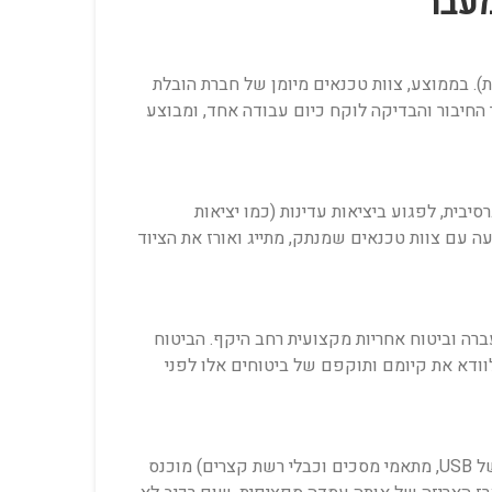
. בממוצע, צוות טכנאים מיומן של חברת הובלת
ול כבלים ולבדוק בין 4 ל-6 עמדות עבודה בשעה. עבור משרד של 50 עמדות, תהליך החיבור והבדיקה לוקח כיום עבודה אחד, ומבוצע
ית, לפגוע ביציאות עדינות (כמו יציאות
גיעה עם צוות טכנאים שמנתק, מתייג ואורז את הציוד
ה וביטוח אחריות מקצועית רחב היקף. הביטוח
וודא את קיומם ותוקפם של ביטוחים אלו לפני
תשובה: מניעת אובדן רכיבים מבוססת על שיטת אריזה קפדנית. במהלך הפירוק במשרד הישן, כל רכיב קטן (כולל דונגלים של USB, מתאמי מסכים וכבלי רשת קצרים) מוכנס