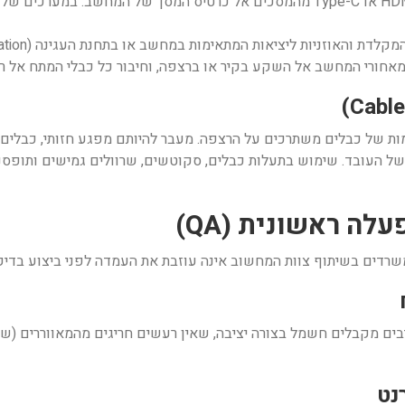
חיבור כבלי ה-HDMI, DisplayPort או Type-C מהמסכים אל כרטיס המסך של ה
מות של כבלים משתרכים על הרצפה. מעבר להיותם מפגע חזותי, כבלים
של העובד. שימוש בתעלות כבלים, סקוטשים, שרוולים גמישים ותופסני
משרדים בשיתוף צוות המחשוב אינה עוזבת את העמדה לפני ביצוע בדי
ים מקבלים חשמל בצורה יציבה, שאין רעשים חריגים מהמאווררים (ש