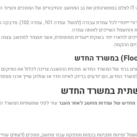
בקשו מהעובדים או מצוות ה-IT לצלם בסמארטפון את גב המחשב והחיבורים של המסכי
 והחשמל השייכים לאותה עמדה.
ים להיארז יחד בשקית ייעודית ממוספרת, אשר תוצמד למחשב עצמו. 
יום ההקמה.
רשים ברור של המשרד החדש. תוכנית ההושבה צריכה לכלול את המיקום
רד החדש, הם יודעים בדיוק לאיזה חדר או שולחן שייך ארגז מספר 101.
 מחדש של עמדות מחשב לאחר מעבר
עוד לפני שתשתיות המשרד הח