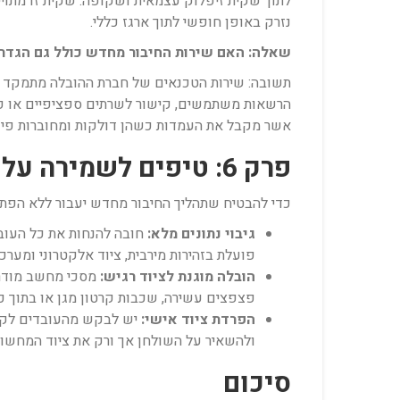
לתוך שקית זיפלוק עצמאית ושקופה. שקית זו מתוי
נזרק באופן חופשי לתוך ארגז כללי.
שאלה: האם שירות החיבור מחדש כולל גם הגדרות
אשר מקבל את העמדות כשהן דולקות ומחוברות פיז
פרק 6: טיפים לשמירה על סדר וביטחון הציוד הטכנולוגי בעת המעבר
כדי להבטיח שתהליך החיבור מחדש יעבור ללא הפתע
גיבוי נתונים מלא:
חובה להנחות את כל העובד
פועלת בזהירות מירבית, ציוד אלקטרוני ומער
הובלה מוגנת לציוד רגיש:
מסכי מחשב מודרני
פצפצים עשירה, שכבות קרטון מגן או בתוך כל
הפרדת ציוד אישי:
יש לבקש מהעובדים לקחת 
ולהשאיר על השולחן אך ורק את ציוד המחשוב 
סיכום