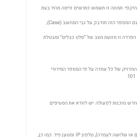
ם והציוד ההיקפי. תמונה זו תשמש כתרשים זרימה מהיר בעת
יש להעניק מספר סידורי ייחודי לכל עמדת עבודה (למשל: עמדה 101, עמדה 102). מדבקה עם המספר הזה תודבק על גבי המחשב (Case),
הפרדה זו מונעת מצב של "סלט כבלים" ומבטלת
 המדויק של כל עמדה על פי המספר הסידורי
דש מוכנות לפעולה. יש לוודא את הסעיפים
יש לוודא כי תחת כל שולחן עבודה קיימות נקודות חשמל זמינות ותקינות בכמות מספקת עבור מחשב, מסכים (לעתים שניים או שלושה לעמדה), טלפון IP ומטען נייד. כמו כן,