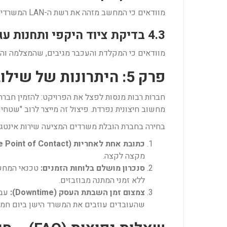
מוודאים כי המחשב מזהה את רשת ה-LAN המשרדית, מקבל כתובת IP נכונה ומצליח לגשת לאינטרנט, לשרתי החברה המקומיים ולמדפסות הרשת המשותפות.
4.3 בדיקת ציוד היקפי ותחנות עגינה
מוודאים כי המקלדת והעכבר מגיבים, שהמצלמה והמי
פרק 5: היתרונות של שילוב שירותי מחשוב עם חברת הובלת משרדים
מחשוב חיצונית נפרדת. פיצול זה מייצר לרוב "שטחים
בחירה בחברת הובלת משרדים המציעה שירות אינטגרל
כתובת אחת לאחריות (Single Point of Contact):
מקצה לקצה.
סנכרון מושלם בלוחות הזמנים:
טכנאי המחשו
ללא זמני המתנה מבוזבזים.
צמצום זמן השבתת העסק (Downtime):
עבו
שהעובדים עוזבים את המשרד הישן ביום חמיש