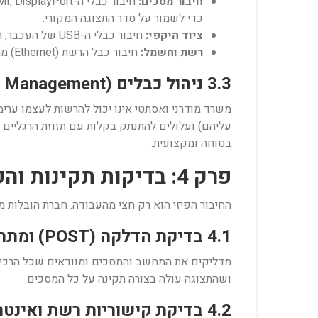
חיבור מסכים:
כדי לשמור על סדר התצוגה המקורי.
ציוד היקפי:
חיבור כבלי ה-USB של העכבר, המקלדת והאוזניות ליציאות המתאימות במחשב או בתחנת העגינה (Docking Station).
רשת וחשמל:
חיבור כבל הרשת (Ethernet) ממאחורי המחשב אל השקע בקיר או ברצפה, וחיבור כל כבלי המתח אל רצועת השקעים (מפצל) תחת השולחן.
3.3 ניהול כבלים (Cable Management)
משרד מודרני ואסתטי אינו יכול להרשות לעצמו ערי
עליהם) ועלולים להתנתק בקלות עם תזוזת הרגליים 
בטוחה ומקצועית.
פרק 4: בדיקות תקינות והפעלה ראשונית (QA)
החיבור הפיזי הוא רק חצי מהעבודה. חברת הובלות 
4.1 בדיקת הדלקה (POST) ומתח
מדליקים את המחשב והמסכים ומוודאים שכל הרכיב
ושהתצוגה עולה בצורה תקינה על כל המסכים.
4.2 בדיקת קישוריות רשת ואינטרנט