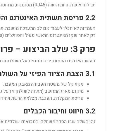
יש לוודא שנקודות הרשת (RJ45) מסומנות, מחווטות ומחוברות לארון התקשורת המרכזי.
2.2 פריסת תשתית האינטרנט והשרתים
העמדות לא יוכלו לעבוד אם לב המערכת מושבת. תה
רק לאחר שקו האינטרנט הראשי פעיל והסוויצ'ים (Switches) עובדים, ניתן להתחיל בחיבור המחשבים בשולחנות.
פרק 3: שלב הביצוע – פרוטוקול חיבור מחדש של עמדות מחשב לאחר מעבר
כאשר הארגזים הממוספרים מונחים על השולחנות הנ
3.1 הצבת הציוד הפיזי על השולחן
ניקוי קל של משטח העבודה מאבק המעבר.
מיקום מארז המחשב (מתחת לשולחן או על גבי 
פריסת המקלדת, העכבר, מצלמת הרשת ויחידו
3.2 חיווט וחיבור הכבלים
זהו השלב שבו הסדר משתלם. הטכנאים שולפים א