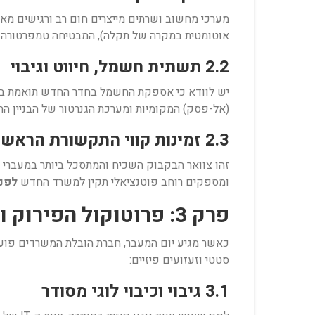
מערכי מחשוב ושרתים מייצרים חום רב ורגישים מאוד 
אוטומטית במקרה של תקלה), המבטיחה טמפרטורה קבועה ויציבה של 18 ובקרת לחות קפדנית 
2.2 תשתית חשמל, חיווט וגיבוי
(אל-פסק) המקומיות ומערכת הגנרטור של הבניין
2.3 זמינות קווי התקשורת הראשיים
זהו צוואר הבקבוק השכיח והמתסכל ביותר במעברי מ
ומספקים רוחב פוטנציאלי תקין למשרד החדש
לפני
פרק 3: פרוטוקול הפירוק והמיגון הטכנולוגי
כאשר מגיע יום המעבר, חברת הובלת המשרדים פועל
סטטי וזעזועים פיזיים:
3.1 גיבוי וכיבוי לוגי מסודר