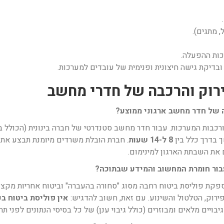
, מתגים).
כות ההפעלה.
ובדיקת גישה חיצונית ופנימית של עובדים למערכות.
 של חדר מחשב ארגוני ממוצע?
ך בדרך כלל בין
8 ל-14 שעות
. חברת הובלת משרדים מיומנת תבצע את 
את השבתת הארגון למינימום.
ור חומרת המחשוב והמידע שבתוכה?
קת פוליסת ביטוח רחבה מסוג "סחורה בהעברה" וביטוח אחריות מקצוע
רוק, הטלטול והשינוע. עם זאת, חשוב להדגיש:
אין פוליסת ביטוח ב
בויים מלאים ומבוזרים (כולל גיבוי ענן) של כל בסיסי הנתונים לפני תח