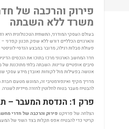
פירוק והרכבה של חדר
משרד ללא השבתה
בעולם העסקי המודרני, התשתית הטכנולוגית היא ה
והארגזים הכלליים דורש ללא שפק תכנון קפדני – 
פעולת סבלות רגילה; מדובר במבצע הנדסי-לוגיסטי מש
חדר המחשב הארגוני מרכז בתוכו את הנכסים הדיגיטל
סיבים אופטיים עדינות. השבתה בלתי מתוכננת של מע
אנושה בפעילות מול לקוחות ואובדן מידע עסקי שאי
מדריך מקיף ואינפורמטיבי זה, המוגש מטעם חברת 
להבטיח מעבר בטוח לחלוטין לחזרה מיידית לשגרה.
פרק 1: הנדסת המעבר – תכנון, מיפוי ומיעוד מקדים
הצלחה של פרויקט
פירוק והרכבה של חדרי מחשב
קריטי כדי להבטיח אפס תקלות בצד השני של המעבר