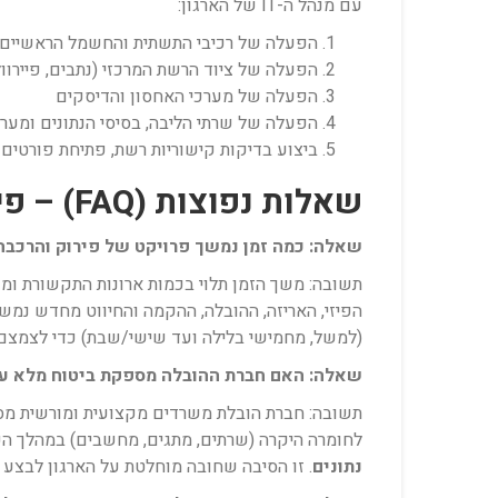
עם מנהל ה-IT של הארגון:
הפעלה של רכיבי התשתית והחשמל הראשיים.
הפעלה של ציוד הרשת המרכזי (נתבים, פיירוול
הפעלה של מערכי האחסון והדיסקים
הפעלה של שרתי הליבה, בסיסי הנתונים ומער
ביצוע בדיקות קישוריות רשת, פתיחת פורטים 
שאלות נפוצות (FAQ) – פירוק והרכבה של חדרי מחשב
שאלה: כמה זמן נמשך פרויקט של פירוק והרכבה
הפיזי, האריזה, ההובלה, ההקמה והחיווט מחדש נמש
(למשל, מחמישי בלילה ועד שישי/שבת) כדי לצמצם 
שאלה: האם חברת ההובלה מספקת ביטוח מלא עב
תשובה: חברת הובלת משרדים מקצועית ומורשית מספ
לחומרה היקרה (שרתים, מתגים, מחשבים) במהלך הפי
נתונים
. זו הסיבה שחובה מוחלטת על הארגון לבצע גי