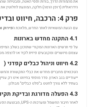
את מהמורות הדרך, בורות ופסי האטה, ומבטיחה שהח
הידראולית (דופן הרמה) חלקה, המונעת לחלוטין את 
פרק 4: הרכבה, חיווט ובדיקות QA באתר החדש
עם הגעת המשאיות לאתר החדש, מלאכת ה
פירוק ו
4.1 התקנה מחדש בארונות
על פי תרשים הארונות המקורי שתוכנן בשלב המיפו
עצמם מיושרים ומקובעים פיזית לקיר או לרצפה מטע
4.2 חיווט וניהול כבלים קפדני (
הטכנאים מחברים מחדש את כבלי התקשורת והחשמל ע
ייעודיים בגב הארון. סדר מופתי בחיווט אינו רק עני
בעתיד ללא צורך לחטט ב"סלט כבלים" מבולגן.
4.3 הפעלה מדורגת ובדיקת תקינות חומרה (QA)
לאחר חיבור החשמל