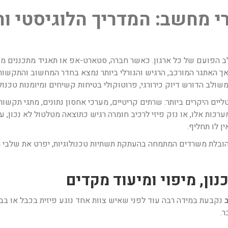
י מחשב: המדריך הלוגיסטי ו
לב הפועם של כל ארגון. כאשר חברה, סטארט-אפ או תאגיד מתכננים מ
אך האתגר המורכב, הרגיש והגורלי ביותר נמצא בחדר המחשוב והתקשור
ולב הדורש דיוק כירורגי, פרוטוקולי בטיחות קשיחים ומיומנות טכנולו
יים היקרים ביותר: שרתים קריטיים, מערכי אחסון נתונים, מתגי תקשורת
רכות אלו, או נזק פיזי לרכיב חומרה רגיש כתוצאה מטלטול לא נכון, 
ן לו תחליף.
הובלת משרדים המתמחה בהעתקת תשתיות טכנולוגיות, יפרט את שלבי ה
נקבעת במידה רבה עוד לפני שאיש צוות אחד נוגע פיזית בכבל או בב
.