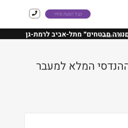
קבל הצעת מחיר
ה מבטחים״
מתל-אביב לרמת-גן הסתיימו בה
משרד ללא השבתה
ההנדסי המלא למעבר