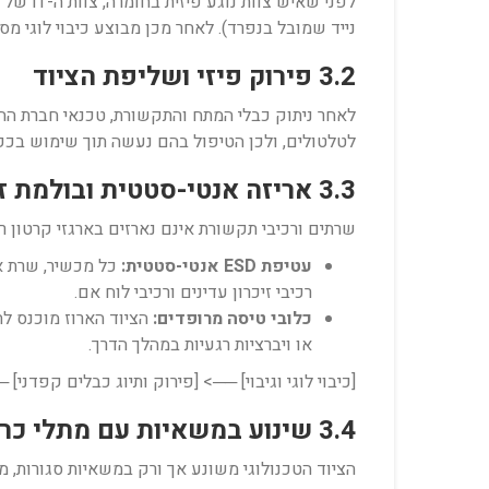
לפני ש
נייד שמובל בנפרד). לאחר מכן מבוצע כיבוי לוגי 
3.2 פירוק פיזי ושליפת הציוד
לאחר ניתוק כבלי המתח והתקשורת, טכנאי חברת ההו
לטלטולים, ולכן הטיפול בהם נעשה תוך שימוש בכפ
3.3 אריזה אנטי-סטטית ובולמת זעזועים
שרתים ורכיבי תקשורת אינם נארזים בארגזי קרטון 
עטיפת ESD אנטי-סטטית:
כל מכשיר, שרת או
רכיבי זיכרון עדינים ורכיבי לוח אם.
כלובי טיסה מרופדים:
הציוד הארוז מוכנס לת
או ויברציות רגעיות במהלך הדרך.
[כיבוי לוגי וגיבוי] ──> [פירוק ותיוג כבלים קפדני] ──> [עטיפה אנטי-סטטית ESD
3.4 שינוע במשאיות עם מתלי כריות אוויר
הציוד הטכנולוגי משונע אך ורק במשאיות סגורות, מ