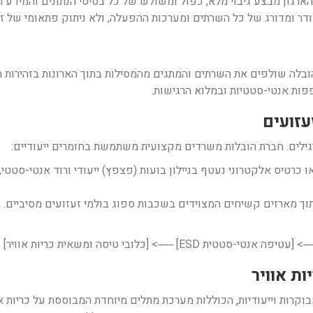
איש צוות נוגע פיזית בחומרה, צוות ה-IT של הארגון מבצע גיבוי מלא, כפול ומשולש של כל בסיסי ה
מסודר ומדורג של כל השרתים ומערכות ההפעלה, ולא ניתוק פתאומי של 
בלה שולפים את השרתים והמתגים מהמסילות בתוך הארונות בזהירות רב
פות אנטי-סטטיות ובמלוא הרגישות.
רגילים. חברת הובלות משרדים מקצועית משתמשת בחומרים ייעודיים:
 כרטיס אלקטרוני נעטף בניילון בועות (פצפץ) ייעודי ורוד אנטי-סטט
וך מארזים קשיחים המצוידים בשכבות ספוג בולמי זעזועים מסיביים. מ
] ──> [כלובי טיסה ומשאית כריות אוויר]
בוקרות וייעודיות, הכוללות מערכת מתלים מיוחדת המבוססת על כריות א