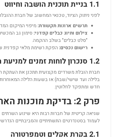
1.1 בניית תוכנית הושבה וחיווט
לפני ניתוק הציוד, טכנאי המחשוב של חברת ההובלה, בשיתוף פעולה הדוק עם צוות
תרשים ארונות תקשורת:
מיפוי המיקום המדו
צילום ותיוג כבלים קפדני:
סימון גב המכשירי
"סלט כבלים" בשלב ההקמה.
רישום נכסים:
הפקת רשימת מלאי קפדנית של כ
1.2 סנכרון לוחות זמנים למניעת השבתת פעילות
חברת הובלת משרדים מקצועית תתכנן את העתקת חד
בלילה ועד שישי/שבת) או בשעות הלילה המאוחרות. 
חדש ומתפקד לחלוטין.
פרק 2: בדיקת מוכנות האתר החדש לקראת נחיתת הציוד
שגיאה קריטית של חברות רבות היא שינוע השרתי
לעמוד בסטנדרטים התשתיתיים והסביבתיים הנדרשים לפחות 48 שעות לפני 
2.1 בקרת אקלים וטמפרטורה