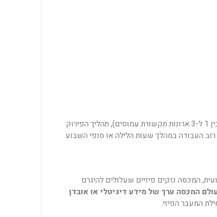
תשובה: משך הזמן תלוי בכמות ארונות התקשורת ומורכבות המערכות. עבור חדר מחשב סטנדרטי של חברה בינונית (הכולל בין 1 ל-3 ארונות תקשורת עמוסים), תהליך הפירוק
רוב העבודה במהלך שעות הלילה או סופי השבוע
ית, המכסה נזקים פיזיים שעלולים להיגרם
עולם המכסה ערך של מידע דיגיטלי או אובדן
ילת המעבר הפיזי.