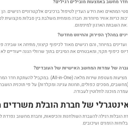
חדר מחשב באמצעות מובילים רגילים?
טי המתאים ואת הידע העדין לטיפול ברכיבים אלקטרוניים רגישים. הן א
כות כריות אוויר מיוחדות. חברה מומחית משלבת בין סבלות מקצועית 
את השבתת הארגון למינימום.
ינים במהלך הפירוק והחיווט מחדש?
עדינים במיוחד, והם רגישים מאוד לכיפוף קיצוני, מתיחה או שבירה פנ
וס כיפוף תקני, ומאבטחים את הסיבים בתוך שרוולי הגנה ייעודיים ל
עברה של עמדות המחשב האישיות של העובדים?
תשובה: כן, לחלוטין. חברות הובלת משרדים מובילות מציעות מ
שבים, מסכים כפולים, תחנות עגינה ומקלדות) על פי תוכנית הושבה 
מדה מוכנה לחלוטין לעבודה.
רת הובלות רגילה להעברת השולחנות והכיסאות, וחברת מחשוב נפרדת 
לוחות הזמנים ועיכובים.