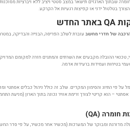
ומרה שבתוך הארגזים תישאר במצב סטטי ויציב ללא ויברציות מסוכנו
הצורך בטלטול ידני או קפיצות רגעיות אל הקרקע.
הרכבה של חדרי מחשב
עוברת לשלב הפריסה, הבנייה והבדיקה, במטרה 
י, טכנאי ההובלה מקבעים את השרתים והמתגים חזרה למקומם המדויק
מי בטיחות ועמידות ברעידות אדמה.
ל פי התיוג והסימון המקדים. שלב זה כולל ניהול כבלים אסתטי ומק
ין אסתטי – הוא קריטי לצורך זרימת אוויר נכונה בתוך הארון (מניעת ה
 ומערכות ה-UPS, מבוצעת הפעלה מדורגת ומבוקר של המערכות (מכשיר אחר מכשיר, על פ