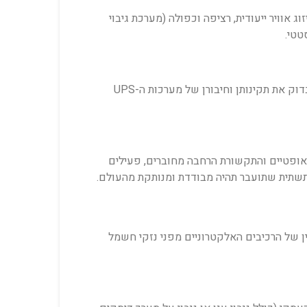
 אוויר ייעודית, רציפה וכפולה (מערכת גיבוי
יש לוודא כי אספקת החשמל בחדר החדש תואמת במדויק את דרישות ההספק והאמפר של הציוד הטכנולוגי. כמו כן, יש לבדוק את תקינותן וחיבורן של מערכות ה-UPS
האופטיים והתקשורת הרחבה מחוברים, פעילים
תשתית שתועבר תהיה מבודדת ומנותקת מהעולם.
 של הרכיבים האלקטרוניים מפני נזקי חשמל