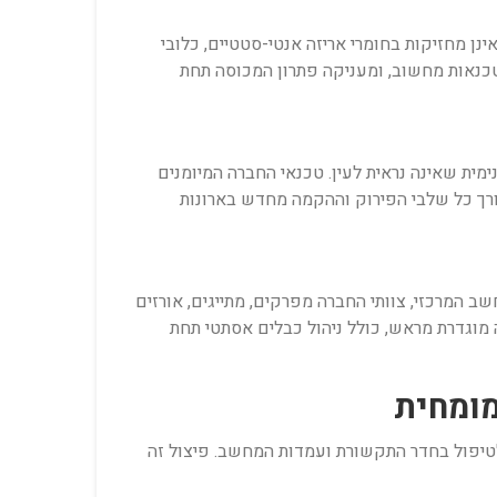
ינן מחזיקות בחומרי אריזה אנטי-סטטיים, כלובי
לטכנאות מחשוב, ומעניקה פתרון המכוסה תחת
ימית שאינה נראית לעין. טכנאי החברה המיומנים
אורך כל שלבי הפירוק וההקמה מחדש בארונות
עטפת שירות מלאה (All-in-One). במקביל להעתקת חדר המחשב המרכזי, צוותי החברה מפרקים, מתייגים, אורזים
מוגדרת מראש, כולל ניהול כבלים אסתטי תחת
לטיפול בחדר התקשורת ועמדות המחשב. פיצול זה