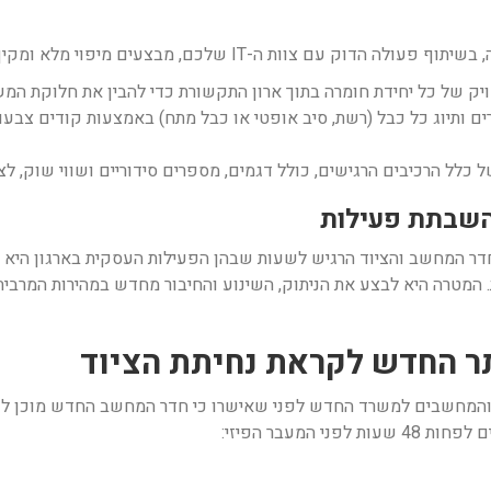
 ה-IT שלכם, מבצעים מיפוי מלא ומקיף של המצב הקיים:
יק של כל יחידת חומרה בתוך ארון התקשורת כדי להבין את חלוקת המש
ם ותיוג כל כבל (רשת, סיב אופטי או כבל מתח) באמצעות קודים צבעו
לל הרכיבים הרגישים, כולל דגמים, מספרים סידוריים ושווי שוק, לצר
ר המחשב והציוד הרגיש לשעות שבהן הפעילות העסקית בארגון היא מ
המטרה היא לבצע את הניתוק, השינוע והחיבור מחדש במהירות המרבית,
ם והמחשבים למשרד החדש לפני שאישרו כי חדר המחשב החדש מוכן ל
המעבר הפיזי: