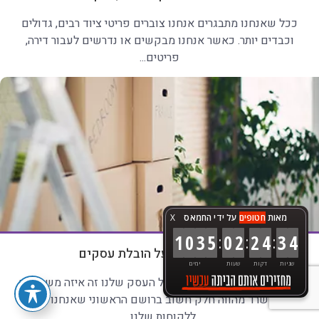
ככל שאנחנו מתבגרים אנחנו צוברים פריטי ציוד רבים, גדולים
וכבדים יותר. כאשר אנחנו מבקשים או נדרשים לעבור דירה,
פריטים...
מאות
חטופים
על ידי החמאס
X
:
:
:
1
0
3
5
0
2
2
4
3
5
לא עוד מאמר על הובלת עסקים
שניות
דקות
שעות
ימים
חלק חשוב מאוד מההצלחה של העסק שלנו זה איזה משרד יש
לנו. המשרד מהווה חלק חשוב ברושם הראשוני שאנחנו נותנים
ללקוחות שלנו...