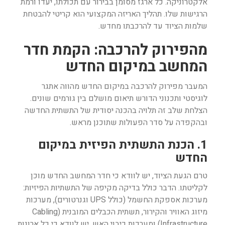
אלקטרוניקה. כל ארגז מסומן בבירור עם תכולתו, יעדו ורמת
הרגישות שלו. תהליך האריזה המקצועי הוא קריטי להבטחת
שלמות הציוד עד להרכבתו מחדש.
מהפירוק להרכבה: הקמת חדר
המחשב במיקום החדש
המעבר מפירוק להרכבה במיקום החדש מהווה אתגר
לוגיסטי ותכנוני הדורש תיאום מושלם בין גורמים שונים.
הצלחת שלב זה תלויה בהכנה יסודית של התשתית החדשה
ובהקפדה על סדר הפעולות שתוכנן מראש.
1. הכנת התשתית הפיזית במיקום
החדש
טרם הגעת הציוד, יש לוודא כי חדר המחשב החדש מוכן
לקליטתו. הדבר כולל בדיקה מקיפה של התשתיות הפיזיות:
מערכות אספקת החשמל (כולל UPS וגנרטורים), מערכות
מיזוג האוויר והקירור, תשתית הכבלים המובנית (Cabling
Infrastructure) ומערכות כיבוי האש. יש לוודא כי כל ארונות