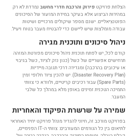
הצלחת פרויקט
פירוק והרכבת חדרי מחשב
נמדדת לא רק
במהירות הביצוע אלא בעיקר במידת המזעור של הסיכונים
הפוטנציאליים. ישנם מספר שיקולים מרכזיים ושיטות
עבודה מומלצות שיש ליישם כדי להבטיח מעבר בטוח ויעיל.
ניהול סיכונים ותוכנית מגירה
קודם לכל, יש לפתח תוכנית ניהול סיכונים מפורטת המזהה
תרחישים אפשריים של כשל (כגון נזק לציוד, כשל בגיבוי
או עיכובים בהרכבה) ומגדירה דרכי תגובה מיידיות
(Disaster Recovery Plan). יש להכין ציוד חלופי זמין
(Spare Parts) עבור רכיבים קריטיים, ולוודא כי צוותי
התמיכה הטכנית זמינים באופן מלא במהלך כל שלבי
המעבר.
שמירה על שרשרת הפיקוד והאחריות
בפרויקט מורכב זה, חיוני להגדיר מנהל פרויקט יחיד האחראי
לתיאום בין כל הגורמים המעורבים: צוותי ה-IT הפנימיים,
קבלני הובלה, ומומחי הפירוק וההרכבה. הגדרה ברורה של