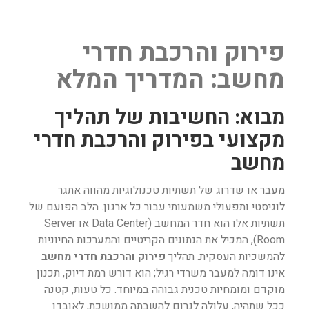
פירוק והרכבת חדרי
מחשב: המדריך המלא
מבוא: החשיבות של תהליך
מקצועי בפירוק והרכבת חדרי
מחשב
מעבר או שדרוג של תשתיות טכנולוגיות מהווה אתגר
לוגיסטי ותפעולי משמעותי עבור כל ארגון. הלב הפועם של
תשתיות אלו הוא חדר המחשב (Data Center או Server
Room), המכיל את הנתונים הקריטיים והמערכות החיוניות
להמשכיות העסקית. תהליך
פירוק והרכבת חדרי מחשב
אינו דומה למעבר משרדי רגיל; הוא דורש רמת דיוק, תכנון
מוקדם ומומחיות טכנית גבוהה במיוחד. כל טעות, קטנה
ככל שתהיה, עלולה לגרום להשבתה ממושכת, לאובדן