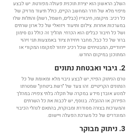
השלב הראשון הוא יצירת תוכנית פעולה מפורטת. יש לבצע
מיפוי מלא של חדר המחשב הקיים, כולל תיעוד מדויק של
כל רכיב: מיקומו, חיבוריו (כבלים, חשמל, רשת) והתלות שלו
במערכות אחרות. צילום ותיעוד ויזואלי של כל ארון שרתים
ושל כל חיבור כבלים הוא הכרחי. תהליך זה כולל גם סימון
ברור של כל כבל, מחבר ויחידת ציוד באמצעות תגי זיהוי
ייחודיים, המבטיחים שכל רכיב יחזור למקומו המקורי או
המתוכנן במיקום החדש.
2. גיבוי ואבטחת נתונים
טרם הניתוק הפיזי, יש לבצע גיבוי מלא ומאומת של כל
הנתונים הקריטיים. זהו צעד של "רשת ביטחון" שמטרתו
למנוע אובדן מידע במקרה של תקלה בלתי צפויה במהלך
הפירוק או ההובלה. בנוסף, יש לכבות את כל השרתים
והמערכות בצורה מסודרת ומבוקרת, בהתאם לנהלי הכיבוי
המוגדרים של כל מערכת הפעלה ויישום.
3. ניתוק מבוקר