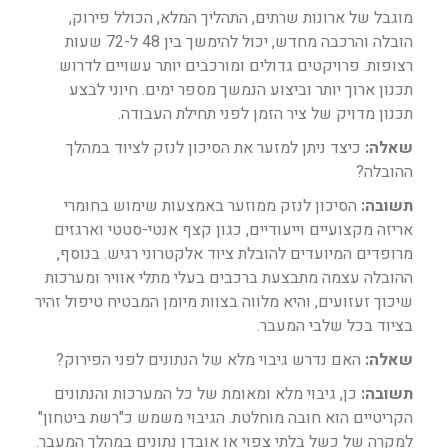
מוגבל של ארונות שרתים, התהליך המלא, הכולל פירוק,
הובלה והרכבה מחדש, יכול להימשך בין 48 ל-72 שעות
רצופות. פרויקטים גדולים ומורכבים יותר עשויים לדרוש
תכנון ארוך יותר וביצוע הנמשך מספר ימים. חיוני לבצע
תכנון מדויק של ציר הזמן לפני תחילת העבודה.
שאלה:
כיצד ניתן למזער את הסיכון לנזק לציוד במהלך
ההובלה?
תשובה:
הסיכון לנזק ממוזער באמצעות שימוש בחומרי
אריזה מקצועיים וייעודיים, כגון קצף אנטי-סטטי וארגזים
מרופדים המיועדים להובלת ציוד אלקטרוני רגיש. בנוסף,
ההובלה עצמה מתבצעת ברכבים בעלי מתלי אוויר ומערכות
שיכוך זעזועים, והיא מלווה בצוות מיומן המבטיח טיפול זהיר
בציוד בכל שלבי המעבר.
שאלה:
האם נדרש גיבוי מלא של הנתונים לפני הפירוק?
תשובה:
כן, גיבוי מלא ומאומת של כל המערכות והנתונים
הקריטיים הוא חובה מוחלטת. הגיבוי משמש כ"רשת ביטחון"
למקרה של כשל בלתי צפוי או אובדן נתונים במהלך המעבר.