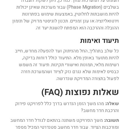
העומס על המערכות נמוך. כמו כן, ניתן לשקול העברה
בשלבים (Phase Migration) עבור מערכות שאינן יכולות
להיות מושבתות לחלוטין, באמצעות שימוש בפתרונות
וירטואליזציה או ענן זמניים. תכנון לוגיסטי מדויק של תזמון
ההובלה וההרכבה הוא המפתח להשגת יעד זה.
תיעוד ואימות
כל שלב בתהליך, החל מהניתוק ועד להפעלה מחדש, חייב
להיות מתועד באופן מלא. התיעוד כולל דוחות בדיקה,
רשימות מלאי, תמונות ואישורי תקינות. תיעוד זה משמש
כבסיס לאימות שלא נגרם נזק לציוד ושהמערכת חזרה
לפעול בתצורה המדויקת שנדרשה.
שאלות נפוצות (FAQ)
שאלה:
מהו משך הזמן הנדרש בדרך כלל לפרויקט פירוק
והרכבת חדר מחשב?
תשובה:
משך הפרויקט משתנה בהתאם לגודל חדר המחשב
ומורכבות הציוד. עבור חדר מחשב סטנדרטי המכיל מספר