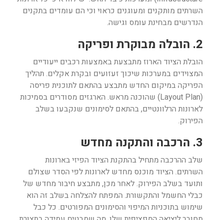
השרתים מותקנים ומעוגנים כראוי וכי הם עומדים בתקנים
הנדרשים מבחינת עומס וגישה.
2. הובלה מבוקרת ופריקה
הובלת הציוד הארוז מתבצעת באמצעות רכבים ייעודיים
המצוידים במערכות שיכוך זעזועים ובקרת אקלים. תהליך
הפריקה במיקום החדש מתבצע בהתאם לתוכנית פריסה
(Layout Plan) שהוכנה מראש. הארגזים מסודרים בסמיכות
לארונות הרלוונטיים, בהתאם לסימונים שנקבעו בשלב
הפירוק.
3. הרכבה והתקנה מחדש
שלב ההרכבה מתחיל בהתקנת הציוד הפיזי בארונות
השרתים. הציוד מוכנס מחדש לארונות לפי הסדר שצולם
ותועד בשלב הפירוק. לאחר מכן, מתבצע חיבור מחדש של
כבלי החשמל והתקשורת. המפתח להצלחה בשלב זה הוא
שימוש בתוכניות המיפוי והסימונים המפורטים. כל כבל
מחובר ליציאה הספציפית שלו, מה שמבטיח עמידה בתצורת