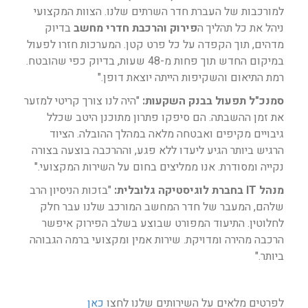
למורכבות של העברת חדר השרתים שלנו. הצוות המקצועי
ניהל את כל תהליך ה
פירוק והרכבת חדרי מחשב
בדיוק
מדהים, תוך הקפדה על כל פרט קטן. המערכות חזרו לפעול
במיקום החדש תוך פחות מ-48 שעות, בדיוק כפי שהובטח.
רמת התיאום והשקיפות הייתה יוצאת דופן."
סמנכ"ל תפעול בבנק השקעות:
"היה לנו צורך קריטי למזער
את זמן ההשבתה. הם סיפקו פתרון מתוכנן היטב שכלל
גיבויים מקיפים ואבטחה מלאה במהלך ההובלה. הציוד
הרגיש ביותר הגיע ליעדו ללא פגע, וההרכבה בוצעה בצורה
נקייה ומסודרת. אנו ממליצים בחום על השירות המקצועי."
מנהל IT בחברת לוגיסטיקה גלובלית:
"בזכות הניסיון הרב
שלהם, המעבר של חדר המחשב המורכב שלנו עבר חלק
לחלוטין. התיעוד המפורט שבוצע בשלב הפירוק איפשר
הרכבה מהירה ומדויקת. שירות אמין ומקצועי ברמה הגבוהה
ביותר."
לפרטים מלאים על השירותים שלנו לחצו
כאן