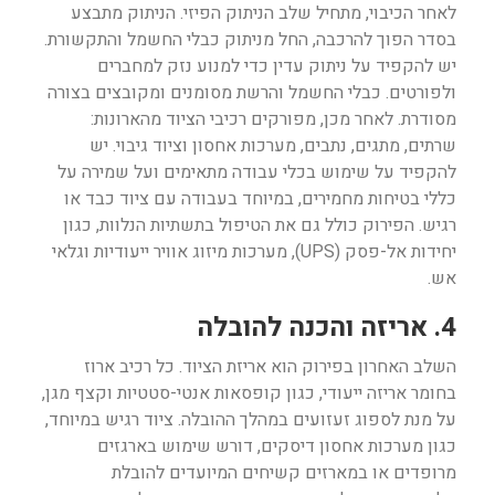
לאחר הכיבוי, מתחיל שלב הניתוק הפיזי. הניתוק מתבצע
בסדר הפוך להרכבה, החל מניתוק כבלי החשמל והתקשורת.
יש להקפיד על ניתוק עדין כדי למנוע נזק למחברים
ולפורטים. כבלי החשמל והרשת מסומנים ומקובצים בצורה
מסודרת. לאחר מכן, מפורקים רכיבי הציוד מהארונות:
שרתים, מתגים, נתבים, מערכות אחסון וציוד גיבוי. יש
להקפיד על שימוש בכלי עבודה מתאימים ועל שמירה על
כללי בטיחות מחמירים, במיוחד בעבודה עם ציוד כבד או
רגיש. הפירוק כולל גם את הטיפול בתשתיות הנלוות, כגון
יחידות אל-פסק (UPS), מערכות מיזוג אוויר ייעודיות וגלאי
אש.
4. אריזה והכנה להובלה
השלב האחרון בפירוק הוא אריזת הציוד. כל רכיב ארוז
בחומר אריזה ייעודי, כגון קופסאות אנטי-סטטיות וקצף מגן,
על מנת לספוג זעזועים במהלך ההובלה. ציוד רגיש במיוחד,
כגון מערכות אחסון דיסקים, דורש שימוש בארגזים
מרופדים או במארזים קשיחים המיועדים להובלת