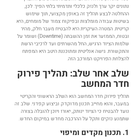
נתונים יקר ערך ולנזק כלכלי ותדמיתי בלתי הפיך. לכן,
ההחלטה לבצע תהליך זה באופן מקצועי, תוך שימוש
בשיטות עבודה מומלצות ובפיקוח צמוד של מומחים, היא
קריטית. המטרה העיקרית היא להבטיח מעבר חלק, מהיר
ובטוח, הממזער את זמן ההשבתה (Downtime) ושומר על
שלמות הציוד הרגיש, החל מהשרתים ועד לרכיבי הרשת
והתקשורת. גישה אנליטית ומתוכננת היטב היא המפתח
להצלחת הפרויקט המורכב הזה.
שלב אחר שלב: תהליך פירוק
חדר המחשב
תהליך פירוק חדר המחשב הוא השלב הראשוני והקריטי
במעבר, והוא מחייב תכנון מדוקדק וביצוע קפדני. שלב זה
נועד להבטיח כי הציוד ינותק, יאורז ויוכן להובלה בצורה
שתמנע נזקים ותקל על ההרכבה מחדש במיקום החדש.
1. תכנון מקדים ומיפוי