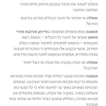
מומלץ לשמור את הגיבוי במקום מרוחק פיזית מחדר
המחשב המועבר.
שאלה:
מי אחראי על חיבור הכבלים מחדש במיקום
החדש?
תשובה:
צוות מומחים המתמחה ב
פירוק והרכבת חדרי
מחשב
אחראי על חיבור כל הכבלים – חשמל, רשת
ותקשורת – בהתאם לסימונים ולתיעוד שנוצרו בשלב
הפירוק. אנשי מקצוע אלו מבטיחים כי החיבורים יתבצעו
בצורה מסודרת, אסתטית ובהתאם לתקני הרשת הנדרשים.
שאלה:
מה קורה במקרה של תקלה או כשל לאחר
ההרכבה?
תשובה:
תוכנית המעבר כוללת תמיד תוכנית מגירה מפורטת
ותקופת בדיקות תקינות מורחבת לאחר ההרכבה. הצוותים
הטכניים נשארים באתר עד לאישור מלא כי כל המערכות
פועלות כשורה. במקרה של תקלה, הצוותים מפעילים את
תוכנית המגירה, הכוללת שימוש בציוד חלופי או שחזור מהיר
מהגיבוי.