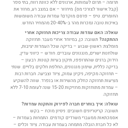
תרומה – תרום לעמותות, ארגונים ללא כוונת רווח, בתי ספר
(קבל אישור לצורכי מס). מיחזור – אם במצב רע, מחזר את
החומרים. טיפ – פרסם מוקדם! עמדות עבודה משומשות
באיכות טובה נמכרות מהר ב-20-40% מהמחיר החדש.
שאלה: האם עמדות עבודה צריכות תחזוקה אחרי
ההתקנה?
תשובה: כן, במיוחד אחרי מעבר. תחזוקה
מומלצת: ראשון-שבוע – בדיקה שכל העמדות יציבות,
שולחנות ישרים, מנגנונים עובדים. חודש – כיווני עדין,
הידוק ברגים שהתרופפו, תיקון בעיות קטנות. רבעון –
בדיקה כללית, שימון מנגנונים, החלפת חלקים בלויים. שנתי
– תחזוקה מקיפה, ניקיון עמוק, ציוד וצביעה. חברות רבות
מציעות תחזוקה כחלק מהשירות או בנפרד. שווה להשקיע
– עמדות מתוחזקות מחזיקות 15-20 שנה לעומת 7-10 ללא
תחזוקה.
שאלה: איך בוחרים חברה לפירוק והתקנת עמדות?
תשובה: קריטריונים חשובים: ניסיון מוכח – בקש
אסמכתאות ממעברי משרדים קודמים. התמחות בעמדות –
לא כל חברת הובלה מתמחה בעמדות עבודה. ציוד וכלים –