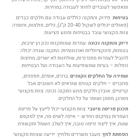
ומאפשר לעובדים לחזור לעבודה במהירות.
בטיחות
: פירוק והתקנה כוללים עבודה עם חלקים כבדים
(פאנלים יכולים לשקול 20-40 ק"ג), כלים, סולמות, וחומרה.
צוות מקצועי עובד בבטיחות ומונע פציעות.
דיוק והתקנה נכונה
: עמדות שמותקנות נכון הן יציבות,
בטוחות, פונקציונליות וארגונומיות. התקנה שגויה יכולה
להוביל לעמדות מתנדנדות, שולחנות לא ישרים, מחיצות
נופלות – בעיות שמשפיעות על העבודה ועל הבטיחות.
שמירה על החלקים הקטנים
: ברגים, אומים, תפסנים,
מחברים – חלקים קטנים שנראים לא חשובים אבל
קריטיים. אובדן חלקים מונע התקנה נכונה. צוות מקצועי
מארגן, מסמן ושומר על כל החלקים.
תכנון פריסה מיטבי
: צוות מקצועי יכול לייעץ על פריסת
העמדות במיקום החדש – איפה לשים מה, איך למקסם
שטח, איך ליצור זרימה טובה, איך לשלב חשמל ותקשורת.
הפחתת לחץ
: מעבר משרדים מלחיץ. ידיעה שצוות מקצועי