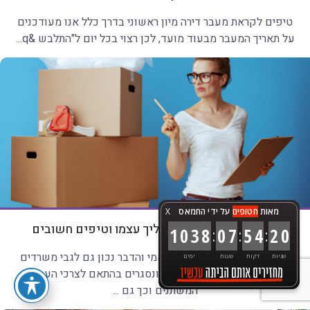
טיפים לקראת מעבר דירה מיון ראשוני בדרך כלל אנו מעודכנים
על תאריך המעבר מבעוד מועד, לכן רצוי בכל יום ל"התלבש &q...
מאות
חטופים
על ידי החמאס
X
הובלות משרדים – התהליך עצמו וטיפים חשובים
:
:
:
1
0
3
8
0
7
5
4
2
2
עולם העסקים הוא עולם דינאמי והדבר נכון גם לגבי משרדים
שניות
דקות
שעות
ימים
ותכולתם. משרדים נפתחים ונסגרים בהתאם לצרכי העסק
המשתנים וכך גם ...