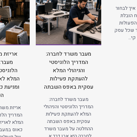
איך לבחור
 הובלת
הפעולות
ר שכל עסק
י...
מעבר משרד לחברה:
אריזת מ
המדריך הלוגיסטי
מעבר:
והניהולי המלא
הלוגיסטי
להעתקת פעילות
המלא לאר
עסקית באפס השבתה
ומניעת כ
הע
מעבר משרד לחברה:
המדריך הלוגיסטי והניהולי
אריזת משרד
המלא להעתקת פעילות
המדריך הלוג
עסקית באפס השבתה
המלא לאריזה
ההחלטה על מעבר משרד
כאוס במעב
לחברה היא אבן דרך א...