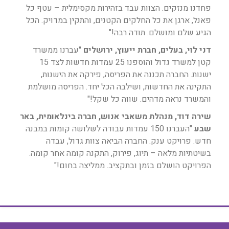
פחדנו מנזקים. הצוות עבד בזהירות מקסימלית – עטף כל
פאנל, ארגן את כל החלקים הקטנים, והתקין במדויק. הכל
הגיע שלם ומושלם. תודה רבה!"
דני לוי, בעלים, חברת ייעוץ, ירושלים
"עברנו ממשרד
קטן למשרד גדול והוספנו 25 עמדות חדשות לצד 15
ישנות. החברה תכננה את הפריסה, פירקה את הישנות,
התקינה את החדשות, ושילבה הכל יחד. הפריסה מושלמת
והמשרד נראה מדהים. שווה כל שקל!"
שירה דוד, מנהלת משאבי אנוש, חברה בינלאומית, באר
שבע
"העברנו 150 עמדות עבודה לשלושה קומות במבנה
חדש. פרויקט ענק. החברה הביאה צוות גדול, עבדה
בשיטתיות מלאה – תיוג, פירוק, התקנה קומה אחר קומה.
הפרויקט הושלם בזמן ובתקציב. ממליצה בחום!"