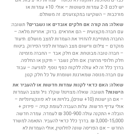
כבדים מסוכנת. התקנה לא נכונה – עמדות לא יציבות. אם
יש לכם 2-3 עמדות פשוטות – אולי. 10+ עמדות או
מורכבות – השקיעו במקצוענים. זה משתלם.
שאלה: מה קורה אם חלקים אובדים או נשברים?
תשובה:
עם חברה מקצועית – הם אחראים. בדוק: אחריות מלאה –
החברה מתחייבת להחזיר את העמדות למצב מושלם. תיעוד
מוקדם – צילום ורישום מצב העמדות לפני הפירוק. ביטוח
– חברה טובה מבוטחת. אם חלק אבד – החברה מזמינה
חלק חלופי מהיצרן. אם חלק נשבר – תיקון או החלפה.
בדרך כלל זה לא עולה ללקוח כסף נוסף. למניעה – עבוד
עם חברה מנוסה שמארגנת ושומרת על כל חלק קטן.
שאלה: האם כדאי לקנות עמדות חדשות או להעביר את
הישנות?
תשובה: שאלה מצוינת! שקלו: גיל ומצב העמדות
– אם הן ישנות (10+ שנים), בלויות או לא פונקציונליות –
אולי עדיף חדשות. עלות העברה לעומת קניה – פירוק +
הובלה + התקנה עולה 300-900 ₪ לעמדה. עמדה חדשה
3,000-15,000 ₪. בדרך כלל כדאי להעביר. התאמה למשרד
החדש – אם הפריסה שונה לחלוטין, אולי העמדות לא