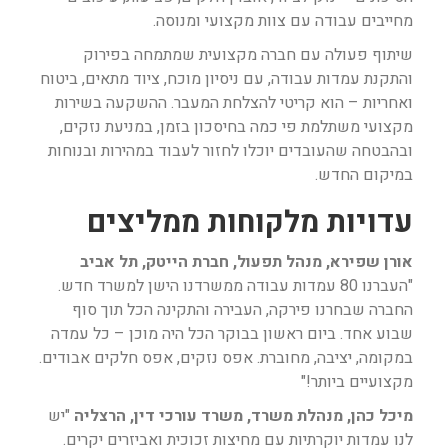
מחייבים עבודה עם צוות מקצועי ומנוסה.
שיתוף פעולה עם חברה מקצועית שמתמחה בפירוק
והתקנת עמדות עבודה, עם ניסיון מוכח, ציוד מתאים, ביטוח
ואחריות – הוא קריטי להצלחת המעבר. ההשקעה בשירות
מקצועי משתלמת פי כמה בחיסכון בזמן, במניעת נזקים,
ובהבטחה שהעובדים יוכלו לחזור לעבוד במהירות ובנוחות
במיקום החדש.
עדויות מלקוחות ממליצים
אורן שפירא, מנהל תפעול, חברת הייטק, תל אביב
"העברנו 80 עמדות עבודה ממשרדנו הישן למשרד חדש.
החברה שבחרנו פירקה, העבירה והתקינה הכל תוך סוף
שבוע אחד. ביום ראשון בבוקר הכל היה מוכן – כל עמדה
במקומה, יציבה, מחוברת. אפס נזקים, אפס חלקים אבודים.
מקצועיים ביותר!"
מיכל כהן, מנהלת משרד, משרד עורכי דין, הרצליה
"יש
לנו עמדות יוקרתיות עם מחיצות זכוכית ואביזרים יקרים.