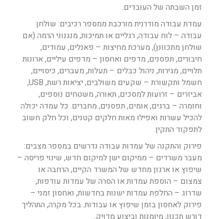
זמן השבתה של העובדים.
עמדת עבודה מודרנית מורכבת ממספר רכיבים: שולחן
עבודה – לוח עבודה, רגליים או תמיכות, מנגנוני הרמה (אם
שולחן מתכוונן), מערכת מחיצות – פאנלים, עמודים,
חיבורים, תפסנים, מדפים ואחסון – מדפים עיליים, ארונות
תלויים, מגירות, ניהול כבלים – תעלות, מעברים, כיסויים,
חשמל ותקשורת – שקעים משולבים, יציאות רשת, USB,
אביזרים – זרועות למסכים, תאורה, משטחים נוספים,
וחומרה – ברגים, אומים, תפסנים, מחברים. כל עמדה יכולה
להכיל עשרות ואפילו מאות חלקים קטנים, וכל חלק חשוב
לתפקוד התקין.
פירוק והתקנה של עמדות עבודה נדרשים במספר מצבים:
מעבר משרדים – ממיקום ישן למיקום חדש, שינוי פריסה –
שיפוץ או ארגון מחדש של המשרד הקיים, הרחבה או
צמצום – הוספת עמדות או הסרה של עמדות עודפות,
שדרוג – החלפת עמדות ישנות בחדשות, ואחסון זמני –
פירוק לאחסון בזמן שיפוץ או עבודות. בכל מקרה, התהליך
דורש תכנון, מיומנות וביצוע מדויק.