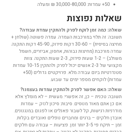
50+ עמדות: 30,000-80,000 ₪ ומעלה
שאלות נפוצות
שאלה: כמה זמן לוקח לפרק ולהתקין עמדת עבודה?
תשובה: זה תלוי במורכבות העמדה. עמדה פשוטה (שולחן +
מחיצה בסיסית) – 30-60 דקות פירוק, 45-90 דקות התקנה.
עמדה מורכבת (מחיצות גבוהות, אחסון, אביזרים, חשמל
משולב) – 1-2 שעות פירוק, 2-3 שעות התקנה. צוות
מקצועי של 2-3 אנשים יכול לפרק ולהתקין 10-15 עמדות
סטנדרטיות ביום עבודה מלא. פרויקטים גדולים (50+
עמדות) לוקחים מספר ימים עד שבוע.
שאלה: האם אפשר לפרק ולהתקין עמדות בעצמנו?
תשובה: טכנית – כן, זה אפשרי. מעשית – לא מומלץ אלא
אם כן אתם מאוד מנוסים. סיבות: סיכון לנזק – עמדות
מודרניות רגישות, קל לשבור פאנלים או לפגום במנגנונים.
אובדן חלקים – ברגים ומחברים נופלים ואובדים בקלות.
זמן – תיקח פי 3-5 יותר זמן. פציעות – עבודה עם חלקים