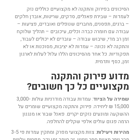
הסיכונים בפירוק והתקנה לא מקצועיים כוללים נזק
לעמדות – שבירת פאנלים, סדקים, שריטות, אובדן חלקים
– ברגים, תפסנים, מחברים שנופלים ואובדים, פציעות –
עבודה עם חומרה כבדה וכלים, עיכובים – תהליך שלוקח
זמן רב מדי, שיבוש עבודה – עובדים לא יכולים לעבוד,
והתקנה לא נכונה – עמדות לא יציבות, מסוכנות או לא
תפקודיות. כל אחד מהסיכונים הללו עלול לעלות לארגון
זמן, כסף ותדמית.
מדוע פירוק והתקנה
מקצועיים כל כך חשובים?
שמירה על הציוד
: עמדות עבודה מודרניות עולות 3,000-
15,000 ₪ ליחידה. פירוק והתקנה מקצועיים שומרים על
ההשקעה ומונעים נזקים יקרים. פאנל שבור או מנגנון
הרמה פגום עולים אלפי שקלים להחלפה.
מהירות ויעילות
: צוות מקצועי מפרק ומתקין עמדות פי 3-5
מהר יותר מצוות חסר ניסיון. זה חוסך זמן יקר, מפחית עלויות,