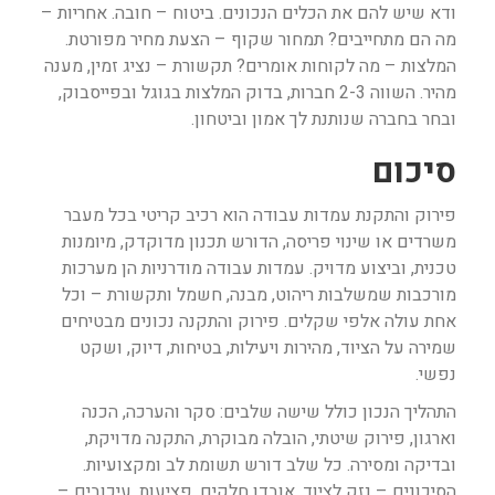
ודא שיש להם את הכלים הנכונים. ביטוח – חובה. אחריות –
מה הם מתחייבים? תמחור שקוף – הצעת מחיר מפורטת.
המלצות – מה לקוחות אומרים? תקשורת – נציג זמין, מענה
מהיר. השווה 2-3 חברות, בדוק המלצות בגוגל ובפייסבוק,
ובחר בחברה שנותנת לך אמון וביטחון.
סיכום
פירוק והתקנת עמדות עבודה הוא רכיב קריטי בכל מעבר
משרדים או שינוי פריסה, הדורש תכנון מדוקדק, מיומנות
טכנית, וביצוע מדויק. עמדות עבודה מודרניות הן מערכות
מורכבות שמשלבות ריהוט, מבנה, חשמל ותקשורת – וכל
אחת עולה אלפי שקלים. פירוק והתקנה נכונים מבטיחים
שמירה על הציוד, מהירות ויעילות, בטיחות, דיוק, ושקט
נפשי.
התהליך הנכון כולל שישה שלבים: סקר והערכה, הכנה
וארגון, פירוק שיטתי, הובלה מבוקרת, התקנה מדויקת,
ובדיקה ומסירה. כל שלב דורש תשומת לב ומקצועיות.
הסיכונים – נזק לציוד, אובדן חלקים, פציעות, עיכובים –