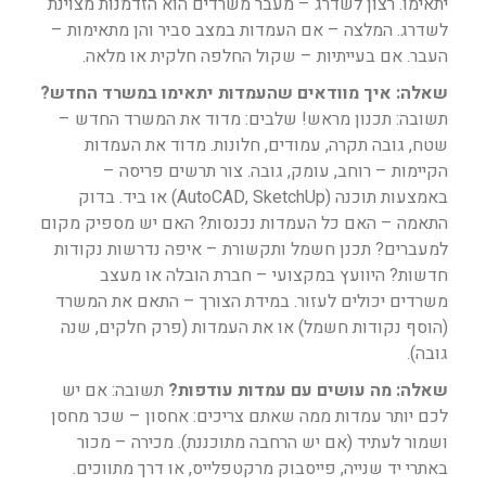
יתאימו. רצון לשדרג – מעבר משרדים הוא הזדמנות מצוינת
לשדרג. המלצה – אם העמדות במצב סביר והן מתאימות –
העבר. אם בעייתיות – שקול החלפה חלקית או מלאה.
שאלה: איך מוודאים שהעמדות יתאימו במשרד החדש?
תשובה: תכנון מראש! שלבים: מדוד את המשרד החדש –
שטח, גובה תקרה, עמודים, חלונות. מדוד את העמדות
הקיימות – רוחב, עומק, גובה. צור תרשים פריסה –
באמצעות תוכנה (AutoCAD, SketchUp) או ביד. בדוק
התאמה – האם כל העמדות נכנסות? האם יש מספיק מקום
למעברים? תכנן חשמל ותקשורת – איפה נדרשות נקודות
חדשות? היוועץ במקצועי – חברת הובלה או מעצב
משרדים יכולים לעזור. במידת הצורך – התאם את המשרד
(הוסף נקודות חשמל) או את העמדות (פרק חלקים, שנה
גובה).
שאלה: מה עושים עם עמדות עודפות?
תשובה: אם יש
לכם יותר עמדות ממה שאתם צריכים: אחסון – שכר מחסן
ושמור לעתיד (אם יש הרחבה מתוכננת). מכירה – מכור
באתרי יד שנייה, פייסבוק מרקטפלייס, או דרך מתווכים.