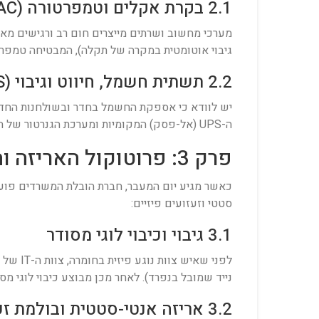
2.1 בקרת אקלים וטמפרטורה (HVAC)
מערכי מחשוב ושרתים מייצרים חום רב ורגישים מאוד
גיבוי אוטומטית במקרה של תקלה), המבטיחה טמפרטורה קבועה ויציבה של 18°C-22°C ובקרת לח
2.2 תשתית חשמל, חיווט וגיבוי (UPS)
יש לוודא כי אספקת החשמל בחדר ובשולחנות החדשי
ה-UPS (אל-פסק) המקומיות ומערכת הגנרטור של הבניין החדש למקרה של הפסקת חשמל פתאומית במהלך ההקמה.
פרק 3: פרוטוקול האריזה והמיגון הטכנולוגי
כאשר מגיע יום המעבר, חברת הובלת המשרדים פועל
סטטי וזעזועים פיזיים:
3.1 גיבוי וכיבוי לוגי מסודר
לפני ש
נייד שמובל בנפרד). לאחר מכן מבוצע כיבוי לוגי מסודר ומדורג של כל השרתים ו
3.2 אריזה אנטי-סטטית ובולמת זעזועים