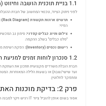
1.1 בניית תוכנית הושבה וחיווט (Documentation)
לפני ניתוק הציוד, טכנאי המחשוב של חברת ההובלה, בשיתוף פעולה הדוק עם צוות
תרשים ארונות תקשורת (Rack Diagram):
הפיזי.
צילום ותיוג כבלים קפדני:
סימון גב המכשירי
"סלט כבלים" בשלב ההקמה.
רישום נכסים (Inventory):
הפקת רשימת מלאי
1.2 סנכרון לוחות זמנים למניעת השבתת פעילות
חברת הובלת משרדים מקצועית תתכנן את העתקת חד
ועד שישי/שבת) או בשעות הלילה המאוחרות. המטרה
ומתפקד לחלוטין.
פרק 2: בדיקת מוכנות האתר החדש לקראת נחיתת הציוד
אסור בשום אופן להוביל ציוד IT רגיש ויקר למבנה חדש לפני שאישרתם כי חדר המחשב או עמדות העבודה החדשות עומדות בסטנדרטים התשתיתיים והסביבתיים הנדרשים: