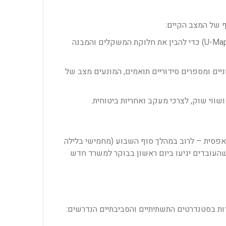
מיפוי המיקום המדויק של כל יחידת חומרה בתוך ארון התקשורת (U-Mapping) כדי להבין את חלוקת המשקלים והמבנה
ניים ומספרים סידוריים תואמים, המונעים מצב של
ווי שוק, לצרכי מעקב ואחריות ביטוחית.
פסית – לרוב במהלך סוף השבוע (מחמישי בלילה
שהעובדים יגיעו ביום ראשון בבוקר למשרד חדש