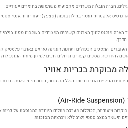
רגילים. חברת הובלות משרדים מקצועית משתמשת בחומרים ייעודיים:
 כרטיס אלקטרוני נעטף בניילון בועות (פצפץ) ייעודי ורוד אנטי-סטט
 הארוז מוכנס לתוך מארזים קשיחים המצוידים בשכבות ספוג בולמי זע
 הדרך.
עובדים, המסכים הכפולים ותחנות העגינה נארזים בארגזי פלסטיק קש
בה החדשה. מסכים קעורים וגדולים זוכים למיגון מיוחד המונע לחץ פ
ונים הפיזיים הרבים ביותר בגלל מהמורות, בורות ופסי האטה. חברת 
וקרות וייעודיות, הכוללות מערכת מתלים מיוחדת המבוססת על כריות או
 תישאר במצב סטטי ויציב ללא ויברציות מסוכנות.