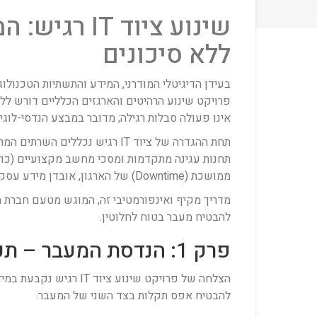
שינוע ציוד
ללא סיכונים
בעידן הדיגיטלי המודרני, המידע והתשתיות הטכנול
אינו פעולה סבלות רגילה; מדובר במבצע הנדסי-לוגיס
תחנות עגינה מתקדמות ומסכי מחשב מקצועיים (כולל 
ממושכת (Downtime) של הארגון, אובדן מידע עסקי שאין לו תחליף והפסדים כספיים עצומים.
מדריך מקיף ואינפורמטיבי זה, המוגש מטעם חברת 
להבטיח מעבר בטוח לחלוטין.
פרק 1: הנדסת המעבר – תכנון ומיפוי מקדים
הצלחה של פרויקט שינו
להבטיח אפס תקלות בצד השני של המעבר.