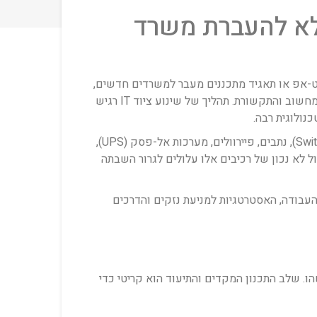
גי המלא להעברת משרד
ארט-אפ או תאגיד מתכננים מעבר למשרדים חדשים,
פרויקט שינוע הרהיטים והארגזים הכלליים דורש ללא ספק תכנון – אך האתגר המורכב, הרגיש והגורלי ביותר נמצא בציוד המחשוב והתקשורת. תהליך של שינוע ציוד IT רגיש
נולוגית רבה.
תחת ההגדרה של ציוד IT רגיש נכללים השרתים המרכזיים, מערכי אחסון נתונים קריטיים (SAN/NAS), מתגי תקשורת (Switches), נתבים, פיירוולים, מערכות אל-פסק (UPS),
ל לא נכון של רכיבים אלו עלולים לגרור השבתה
עבודה, האסטרטגיות למניעת נזקים והדרכים
 פיזי כלשהו. שלב התכנון המקדים והתיעוד הוא קריטי כדי