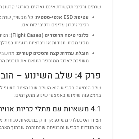
שרתים ורכיבי תקשורת אינם נארזים בארגזי קרטון 
עטיפת ESD אנטי-סטטית:
כל מכשיר, שרת או
רכיבי זיכרון עדינים ורכיבי לוח אם.
כלובי טיסה מרופדים (Flight Cases):
הציוד
מפני מכות, תנודות או ויברציות רגעיות במהלך
הובלת עמדות קצה ומסכים קעורים:
מחשבי ה
משויכת לארגז ממוספר התואם את תוכנית ההוש
פרק 4: שלב השינוע – הובלה מבוקרת בכריות אוויר
שלב הנסיעה בכביש הוא השלב שבו הציוד חשוף לסיכ
באמצעות שימוש באמצעי שינוע מתקדמים:
4.1 משאיות עם מתלי כריות אוויר (Air-Ride Suspension)
הציוד הטכנולוגי משונע אך ורק במשאיות סגורות, מב
את תנודות הכביש ומבטיחה שהחומרה שבתוך הארגזים