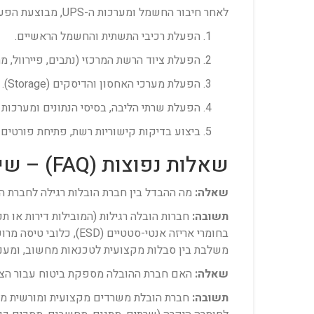
לאחר חיבור החשמל ומערכות ה-UPS, מבוצעת הפעלה מדורגת ומבוקרת של המערכות, בשיתוף פעולה הדוק עם מנהל ה-IT של הארגון:
הפעלת רכיבי התשתית והחשמל הראשיים.
הפעלת ציוד הרשת המרכזי (נתבים, פיירוול, מת
הפעלת מערכי האחסון והדיסקים (Storage).
הפעלת שרתי הליבה, בסיסי הנתונים ומערכות
ביצוע בדיקות קישוריות רשת, פתיחת פורטים 
שאלות נפוצות (FAQ) – שינוע ציוד IT רגיש
שאלה:
מה ההבדל בין חברת הובלות רגילה לחברת הו
תשובה:
חברות הובלה רגילות (המובילות דירות או תכ
בחומרי אריזה אנטי-סט
משלבת בין סבלות מקצועית לטכנאות מחשוב, ומעניק
שאלה:
האם חברת ההובלה מספקת ביטוח עבור הציו
תשובה:
חברת הובלת משרדים מקצועית ומורשית מספ