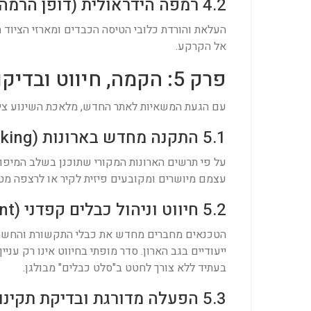
4.2 רמפה הידראולית (דופן הרמה)
העלאת והורדת כלובי הטיסה הכבדים ומארזי הציוד 
אל הקרקע.
פרק 5: הקמה, חיווט ובדיקות QA באתר החדש
עם הגעת המשאיות לאתר החדש, מלאכת השינוע ציוד IT רגיש עוברת לשלב הפריסה והבדיקה, במטרה להחזיר את הארגון לפעילות במהיר
5.1 התקנה מחדש בארונות (Re-racking)
על פי תרשים הארונות המקורי שתוכנן בשלב המיפו
עצמם מיושרים ומקובעים פיזית לקיר או לרצפה מטע
5.2 חיווט וניהול כבלים קפדני (Cable Management)
הטכנאים מחברים מחדש את כבלי התקשורת והחשמל ע
ייעודיים בגב הארון. סדר מופתי בחיווט אינו רק עני
בעתיד ללא צורך לחטט ב"סלט כבלים" מבולגן.
5.3 הפעלה מדורגת ובדיקת תקינות חומרה (QA)