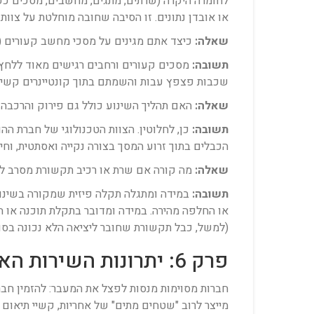
לחומרה היקרה (שרתים, מתגים, מחשבים, מסכים כפו
או אובדן נתונים. זו הסיבה שחובה מוחלטת על צוות ה-IT שלכם לבצע גיבויים מלאים ומבוזרים (כולל גיבוי ענן) של כל בסיסי הנתונים והשרתים לפני תחילת המעב
שאלה:
כיצד אתם מגינים על מסכי מחשב קעורים (Curved) או מסכים רחבים במיוחד במהלך השינוע?
תשובה:
מסכים קעורים ורחבים רגישים מאוד ללחץ 
שכבות פצפץ עבות והשמתם בתוך קונטיינרים קשיח
שאלה:
האם תהליך השינוע כולל גם פירוק והרכבה 
תשובה:
כן, לחלוטין. הצוות הטכנולוגי של חברת ההו
הכבלים בתוך זרוע המסך בצורה נקייה ואסתטית, וח
שאלה:
מה קורה אם שרת או רכיב תקשורת מסרב 
תשובה:
במידה ומתגלה תקלה פיזית שמקורה בשינוע 
(למשל, כבל תקשורת שחובר ליציאה הלא נכונה בסווי
פרק 6: יתרונות השירות האינטגרלי של חברת הובלת משרדים מומחית
חברות מסוימות מנסות לפצל את המעבר: להזמין חב
מייצר לרוב "שטחים מתים" של אחריות, קשיי תיאום ב