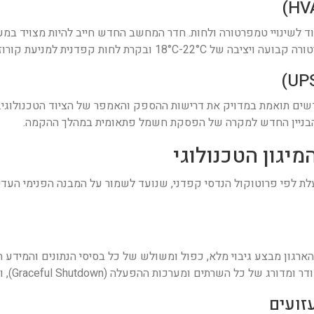
 לשינויי טמפרטורה ולחות. חדר המחשב החדש חייב להיות מצויד במערכ
ות קפדנית למניעת קורוזיה או חשמל סטטי.
ם תואמת במדויק את דרישות ההספק והאמפר של הציוד הטכנולוגי. כמ
ת לפי פרוטוקול הנדסי קפדני, שנועד לשמור על המבנה הפנימי העדין
איש צוות נוגע פיזית בחומרה, צוות ה-IT של הארגון מבצע גיבוי מלא, כפול ומשולש של כל בסיסי ה
מערכות ההפעלה (Graceful Shutdown), ולא ניתוק פתאומי של זרם החשמל.