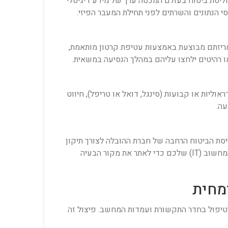
וליסת ביטוח בעולם המכסה ערך של מידע דיגיטלי
אריזתם מבוצעת באמצעות עטיפת קרטון מותאמת,
 רהיטים ילחצו עליהם במהלך הנסיעה במשאית.
וליות או קבועות (סינגל, דואל או טריפל), חיווט
עה.
יסת הביטוח הרחבה של חברת ההובלה לצורך תיקון
או החלפה מהירה. במידה ומדובר בתקלת תוכנה או הגדרות רשת פנימיות, טכנאי החברה עובדים בשיתוף פעולה עם מנהל המחשוב (IT) שלכם כדי לאתר את מקור הבעיה
לטיפול בחדר התקשורת ועמדות המחשב. פיצול זה