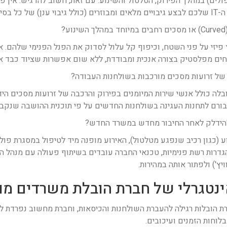
לים) במהלך הפירוק, הטלטול והשינוע. עם זאת, חשוב להדגיש: אין פ
ר הפיזי.
פיזי על פני השטח, וכיפוף קל עלול לסדוק את הפנל הפנימי שלהם. 
ים מפלסטיק בצורה אנכית ומבודדת, ללא שום אפשרות שציוד כבד או
של זרועות מסכים מורכבות בשולחנות העבודה?
בלה כולל אנשי שירות המיומנים בפירוק והרכבה של זרועות מסכים הידרא
יבורם לתחנות העגינה בשולחנות החדשים על פי תוכנית ההושבה שנקב
להידלק לאחר החיבור מחדש במשרד החדש?
(כגון רכיב שנפגע מטלטול), האירוע מופנה מיד לטיפול במסגרת פול
ץ') ולפתור אותה במהירות.
רת הובלות רגילה להעברת השולחנות והכיסאות, וחברת מחשוב נפרדת 
לוחות הזמנים ועיכובים.